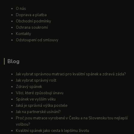
O nás
Doprava a platba
Obchodní podmínky
Ochrana soukromí
Kontakty
Odstoupení od smlouvy
Blog
Jak vybrat správnou matraci pro kvalitní spánek a zdravá záda?
Jak vybrat správný rošt
Zdravý spánek
Věci, které způsobují únavu
Spánek ve vyšším věku
Jaká je správná výška postele
Jak na partnerské usínání?
Proč jsou matrace vyrobené v Česku a na Slovensku tou nejlepší
volbou?
Kvalitní spánek jako cesta k lepšímu životu