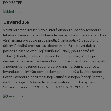
POLYESTER.
Levandule
Velmi příjemná luxusní látka, která obsahuje výtažky levandule
lékařské. Levandule je oblíbená léčivá bylinka s charakteristickou
vůní, známá pro svoje protizánětlivé, antiseptické a repelentní
účinky. Pomáhá proti stresu, depresím, snižuje krevní tlak a
potlačuje růst baktérií. Její zklidňující účinky jsou známé už
z dávných dob, pozitivně ovlivňují kvalitu spánku, působí proti
nespavosti a nervozitě. Levandule pomůže zmírnit svalové napětí
a podpořit přirozenou regeneraci organismu. Jemná esence z
levandule je skvělým pomocníkem pro hluboký a kvalitní spánek.
Potah Lavandule patří mezi nejkvalitnější a nejoblíbenější potahy
na trhu a zajistí Vašemu lůžku maximální komfort a hygienu.
Složení potahu: 30,59% TENCEL, 69,41% POLYESTER.