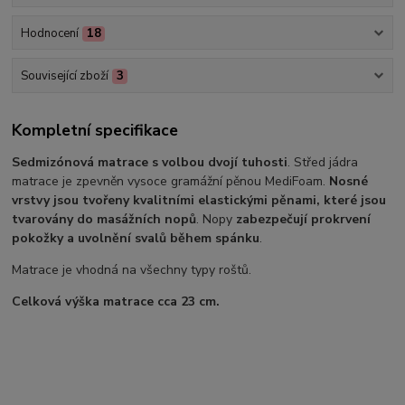
Hodnocení
18
Související zboží
3
Kompletní specifikace
Sedmizónová matrace s volbou dvojí tuhosti
. Střed jádra
matrace je zpevněn vysoce gramážní pěnou MediFoam.
Nosné
vrstvy jsou tvořeny kvalitními elastickými pěnami, které jsou
tvarovány do masážních nopů
. Nopy
zabezpečují prokrvení
pokožky a uvolnění svalů během spánku
.
Matrace je vhodná na všechny typy roštů.
Celková výška matrace cca 23 cm.