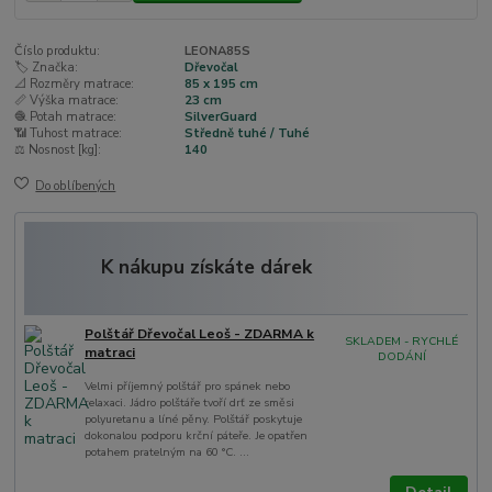
Číslo produktu:
LEONA85S
🏷️ Značka:
Dřevočal
📐 Rozměry matrace:
85 x 195 cm
📏 Výška matrace:
23 cm
🧶 Potah matrace:
SilverGuard
📶 Tuhost matrace:
Středně tuhé / Tuhé
⚖️ Nosnost [kg]:
140
Do oblíbených
K nákupu získáte dárek
Polštář Dřevočal Leoš - ZDARMA k
SKLADEM - RYCHLÉ
matraci
DODÁNÍ
Velmi příjemný polštář pro spánek nebo
relaxaci. Jádro polštáře tvoří drť ze směsi
polyuretanu a líné pěny. Polštář poskytuje
dokonalou podporu krční páteře. Je opatřen
potahem pratelným na 60 °C. ...