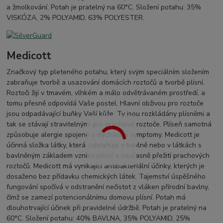
a žmolkování. Potah je pratelný na 60°C. Složení potahu: 35%
VISKÓZA, 2% POLYAMID, 63% POLYESTER.
Medicott
Značkový typ pleteného potahu, který svým speciálním složením
zabraňuje tvorbě a usazování domácích roztočů a tvorbě plísní.
Roztoči žijí v tmavém, vlhkém a málo odvětrávaném prostředí, a
tomu přesně odpovídá Vaše postel. Hlavní obživou pro roztoče
jsou odpadávající buňky Vaší kůže. Ty jsou rozkládány plísněmi a
tak se stávají stravitelnými pro prachové roztoče. Plíseň samotná
způsobuje alergie spojené s dýchacími symptomy. Medicott je
účinná složka látky, která zabraňuje v bavlně nebo v látkách s
bavlněným základem vzniku plísní a současně přežití prachových
roztočů. Medicott má vynikající antibakteriální účinky, kterých je
dosaženo bez přídavku chemických látek. Tajemství úspěšného
fungování spočívá v odstranění nečistot z vláken přírodní bavlny,
čímž se zamezí potencionálnímu domovu plísní. Potah má
dlouhotrvající účinek při pravidelné údržbě. Potah je pratelný na
60°C. Složení potahu: 40% BAVLNA, 35% POLYAMID, 25%