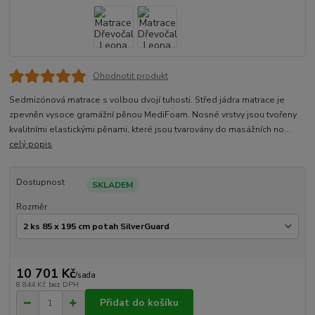
Ohodnotit produkt
Sedmizónová matrace s volbou dvojí tuhosti. Střed jádra matrace je
zpevněn vysoce gramážní pěnou MediFoam. Nosné vrstvy jsou tvořeny
kvalitními elastickými pěnami, které jsou tvarovány do masážních no...
celý popis
Dostupnost
SKLADEM
Rozměr
10 701 Kč
/
sada
8 844 Kč
bez DPH
Přidat do košíku