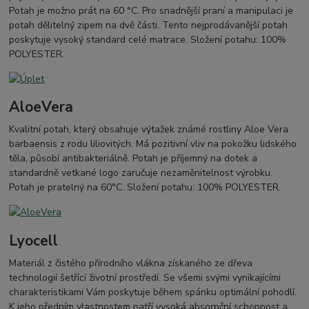
Potah je možno prát na 60 °C. Pro snadnější praní a manipulaci je
potah dělitelný zipem na dvě části. Tento nejprodávanější potah
poskytuje vysoký standard celé matrace. Složení potahu: 100%
POLYESTER.
AloeVera
Kvalitní potah, který obsahuje výtažek známé rostliny Aloe Vera
barbaensis z rodu liliovitých. Má pozitivní vliv na pokožku lidského
těla, působí antibakteriálně. Potah je příjemný na dotek a
standardně vetkané logo zaručuje nezaměnitelnost výrobku.
Potah je pratelný na 60°C. Složení potahu: 100% POLYESTER.
Lyocell
Materiál z čistého přírodního vlákna získaného ze dřeva
technologií šetřící životní prostředí. Se všemi svými vynikajícími
charakteristikami Vám poskytuje během spánku optimální pohodlí.
K jeho předním vlastnostem patří vysoká absorpční schopnost a