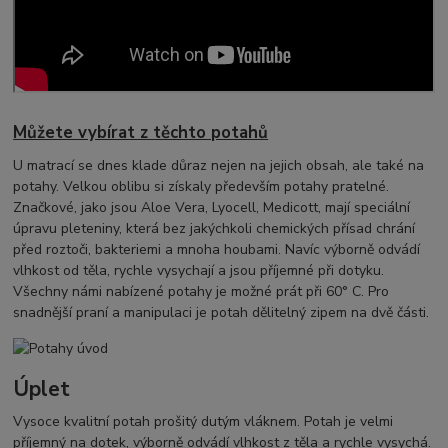
Můžete vybírat z těchto potahů
U matrací se dnes klade důraz nejen na jejich obsah, ale také na
potahy. Velkou oblibu si získaly především potahy pratelné.
Značkové, jako jsou Aloe Vera, Lyocell, Medicott, mají speciální
úpravu pleteniny, která bez jakýchkoli chemických přísad chrání
před roztoči, bakteriemi a mnoha houbami. Navíc výborně odvádí
vlhkost od těla, rychle vysychají a jsou příjemné při dotyku.
Všechny námi nabízené potahy je možné prát při 60° C. Pro
snadnější praní a manipulaci je potah dělitelný zipem na dvě části.
Úplet
Vysoce kvalitní potah prošitý dutým vláknem. Potah je velmi
příjemný na dotek, výborně odvádí vlhkost z těla a rychle vysychá.