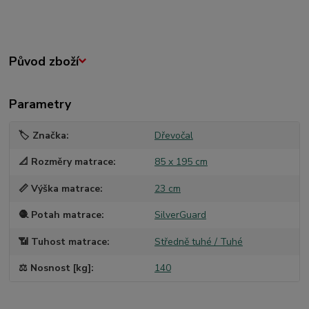
Původ zboží
Parametry
🏷️ Značka
Dřevočal
📐 Rozměry matrace
85 x 195 cm
📏 Výška matrace
23 cm
🧶 Potah matrace
SilverGuard
📶 Tuhost matrace
Středně tuhé / Tuhé
⚖️ Nosnost [kg]
140