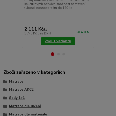
kaučukových patkách, možnost nastavení
znečištěním.
tuhosti, nosnost roštu do 120 kg,
látky prošité
Pokládáme je
upevňujeme 
cena od
775 Kč
/
ks
2 111 Kč
/
ks
cena od
SKLADEM
1 745 Kč
bez DPH
640 Kč
bez 
Zvolit variantu
Zboží zařazeno v kategoriích
Matrace
Matrace AKCE
Sady 1+1
Matrace dle určení
Matrace dle materiálu