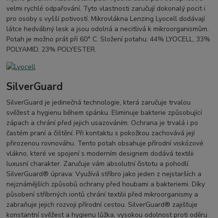
velmi rychlé odpařování. Tyto vlastnosti zaručují dokonalý pocit i
pro osoby s vyšší potivostí. Mikrovlákna Lenzing Lyocell dodávají
látce hedvábný lesk a jsou odolná a necitlivá k mikroorganismům.
Potah je možno prát při 60° C. Složení potahu: 44% LYOCELL, 33%
POLYAMID, 23% POLYESTER.
SilverGuard
SilverGuard je jedinečná technologie, která zaručuje trvalou
svěžest a hygienu během spánku. Eliminuje bakterie způsobující
zápach a chrání před jejich usazováním. Ochrana je trvalá i po
častém praní a čištění. Při kontaktu s pokožkou zachovává její
přirozenou rovnováhu. Tento potah obsahuje přírodní viskózové
vlákno, které ve spojení s moderním designem dodává textilii
luxusní charakter. Zaručuje vám absolutní čistotu a pohodlí.
SilverGuard® úprava: Využívá stříbro jako jeden z nejstarších a
nejznámějších způsobů ochrany před houbami a bakteriemi. Díky
působení stříbrných iontů chrání textilii před mikroorganismy a
zabraňuje jejich rozvoji přírodní cestou. SilverGuard® zajišťuje
konstantní svěžest a hygienu lůžka, vysokou odolnost proti oděru