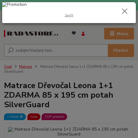
EXPRESNÍ DOPRAVA ZDARMA při nákupu nad 1000 Kč
Zavřít
0
ks
+420 733 309 882
za
0 Kč
(Po-Pá, 9-17 hod.)
Menu
Hledat
Úvod
Matrace
Matrace Dřevočal Leona 1+1 ZDARMA 85 x 195 cm potah
SilverGuard
Matrace Dřevočal Leona 1+1
ZDARMA 85 x 195 cm potah
SilverGuard
+ Dárek️ 🎁
Akce
TOP produkt