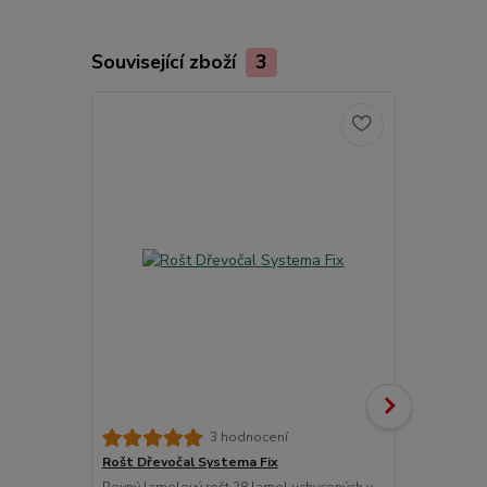
Související zboží
3
3 hodnocení
Rošt Dřevočal Systema Fix
Matracový c
Pevný lamelový rošt 28 lamel uchycených v
Chránič matr