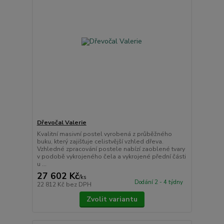
Dřevočal Valerie
Kvalitní masivní postel vyrobená z průběžného
buku, který zajišťuje celistvější vzhled dřeva.
Vzhledné zpracování postele nabízí zaoblené tvary
v podobě vykrojeného čela a vykrojené přední části
u ...
27 602 Kč
/
ks
Dodání 2 - 4 týdny
22 812 Kč
bez DPH
Zvolit variantu