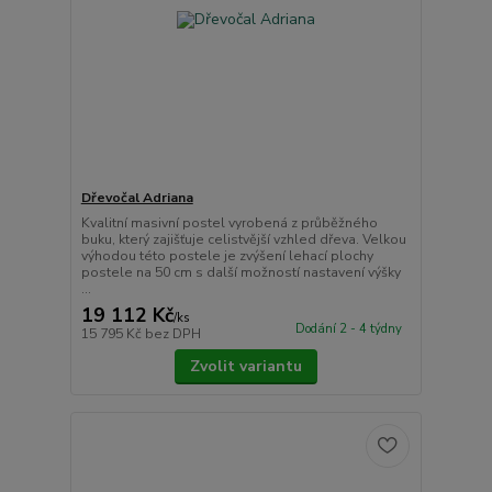
Dřevočal Adriana
Kvalitní masivní postel vyrobená z průběžného
buku, který zajišťuje celistvější vzhled dřeva. Velkou
výhodou této postele je zvýšení lehací plochy
postele na 50 cm s další možností nastavení výšky
...
19 112 Kč
/
ks
Dodání 2 - 4 týdny
15 795 Kč
bez DPH
Zvolit variantu