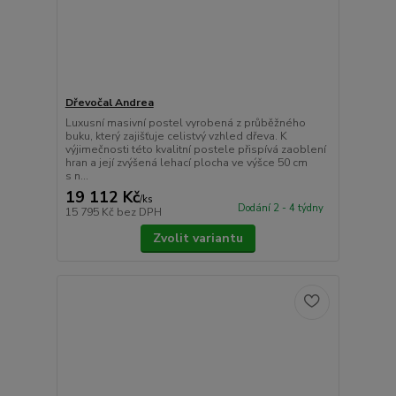
Dřevočal Andrea
Luxusní masivní postel vyrobená z průběžného
buku, který zajišťuje celistvý vzhled dřeva. K
výjimečnosti této kvalitní postele přispívá zaoblení
hran a její zvýšená lehací plocha ve výšce 50 cm
s n...
19 112 Kč
/
ks
Dodání 2 - 4 týdny
15 795 Kč
bez DPH
Zvolit variantu