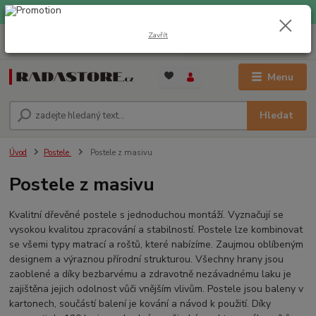
EXPRESNÍ DOPRAVA ZDARMA při nákupu nad 1000 Kč
Zavřít
0
ks
+420 733 309 882
za
0 Kč
(Po-Pá, 9-17 hod.)
Menu
Hledat
Úvod
Postele
Postele z masivu
Postele z masivu
Kvalitní dřevěné postele s jednoduchou montáží. Vyznačují se
vysokou kvalitou zpracování a stabilností. Postele lze kombinovat
se všemi typy matrací a roštů, které nabízíme. Zaujmou oblíbeným
designem a výraznou přírodní strukturou. Všechny hrany jsou
zaoblené a díky bezbarvému a zdravotně nezávadnému laku je
zajištěna jejich odolnost vůči vnějším vlivům. Postele jsou baleny v
kartonech, součástí balení je kování a návod k použití. Díky