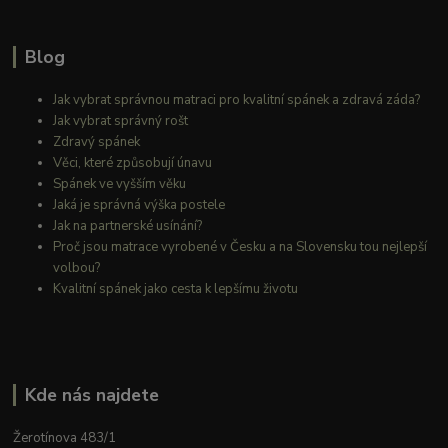
Blog
Jak vybrat správnou matraci pro kvalitní spánek a zdravá záda?
Jak vybrat správný rošt
Zdravý spánek
Věci, které způsobují únavu
Spánek ve vyšším věku
Jaká je správná výška postele
Jak na partnerské usínání?
Proč jsou matrace vyrobené v Česku a na Slovensku tou nejlepší
volbou?
Kvalitní spánek jako cesta k lepšímu životu
Kde nás najdete
Žerotínova 483/1