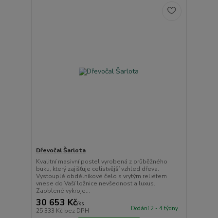
Dřevočal Šarlota
Kvalitní masivní postel vyrobená z průběžného
buku, který zajišťuje celistvější vzhled dřeva.
Vystouplé obdélníkové čelo s vrytým reliéfem
vnese do Vaší ložnice nevšednost a luxus.
Zaoblené vykroje...
30 653 Kč
/
ks
Dodání 2 - 4 týdny
25 333 Kč
bez DPH