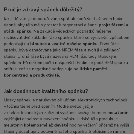
Proč je zdravý spánek důležitý?
Jak jistě víte, je doporučováno spát alespoň šest až sedm hodin
denně, aby tělo mělo prostor k regeneraci a šanci
projít fázemi a
stádii spánku
. Na základě vědeckých poznatků můžeme
rozlišovat dvě základní fáze spánku, které se výrazným způsobem
podepisují na
hloubce a kvalitě našeho spánku.
První fáze
spánku bývá označována jako NREM fáze a tvoří ji 4 základní
stádia. Druhá fáze bývá nazývána REM fází, tedy hlubokým
spánkem. Při nízkém počtu naspaných hodin se podíl REM spánku
snižuje, což se negativně podepisuje na
lidské paměti,
koncentraci a produktivitě.
Jak dosáhnout kvalitního spánku?
Lidský spánek je narušován při užívání elektronických technologií
v ložnici těsně před spaním. Modré světlo, jež je
z elektrotechnických zařízení vysíláno, snižuje hormon
melatonin
zajišťující ospalost a navození spánku. Lidské tělo produkuje
melatonin
kolem
osmé až deváté
hodiny večerní, přičemž nejvyšší
hladiny dosahuje v polovině našeho spánku. S blížícím se ránem