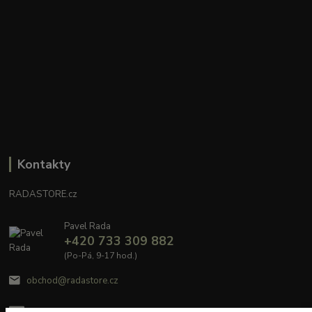
Kontakty
RADASTORE.cz
Pavel Rada
+420 733 309 882
(Po-Pá, 9-17 hod.)
obchod@radastore.cz