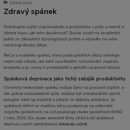
Zdravé spaní
Zdravý spánek
Potřebujete zvýšit svoji kreativitu a produktivitu v práci a marně si
lámete hlavu, jak toho dosáhnout? Zkuste vsadit na zkvalitnění
jedné ze základních fyziologických potřeb a výsledky na sebe
nenechají dlouho čekat.
Řeč je o kvalitním spánku, který podle předních vědců ovlivňuje
nejen naši náladu, ale také soustředění, rozhodování, inspiraci,
kreativitu a je cestou k produktivitě a aktivitě v pracovní oblasti.
Spánková deprivace jako tichý zabiják produktivity
Chronický nedostatek spánku snižuje šanci na pracovní úspěch, a
tak, pokud nedostatečně spíte, můžete být znevýhodněni oproti
kolegům, kteří spí kvalitně a zdravě. Je vědecky dokázáno, že
spánkový deficit se značnou mírou podepisuje na celkovém
rozpočtu společností, na což poukazuje studie společnosti RAND
z roku 2016. Dle studie americké firmy ztrácí kvůli spánkové
deprivaci svých zaměstnanců
miliardy ročně
.