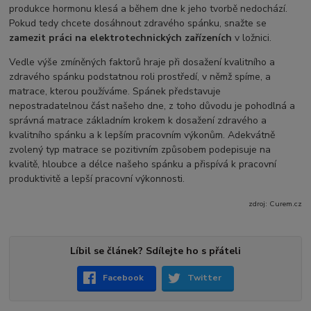
produkce hormonu klesá a během dne k jeho tvorbě nedochází.
Pokud tedy chcete dosáhnout zdravého spánku, snažte se
zamezit práci na elektrotechnických zařízeních
v ložnici.
Vedle výše zmíněných faktorů hraje při dosažení kvalitního a
zdravého spánku podstatnou roli prostředí, v němž spíme, a
matrace, kterou používáme. Spánek představuje
nepostradatelnou část našeho dne, z toho důvodu je pohodlná a
správná matrace základním krokem k dosažení zdravého a
kvalitního spánku a k lepším pracovním výkonům. Adekvátně
zvolený typ matrace se pozitivním způsobem podepisuje na
kvalitě, hloubce a délce našeho spánku a přispívá k pracovní
produktivitě a lepší pracovní výkonnosti.
zdroj: Curem.cz
Líbil se článek? Sdílejte ho s přáteli
Facebook
Twitter