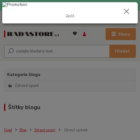
EXPRESNÍ DOPRAVA ZDARMA při nákupu nad 1000 Kč
Zavřít
0
ks
+420 733 309 882
za
0 Kč
(Po-Pá, 9-17 hod.)
Menu
Hledat
Kategorie blogu
Zdravé spaní
Štítky blogu
Úvod
Blog
Zdravé spaní
Zdravý spánek