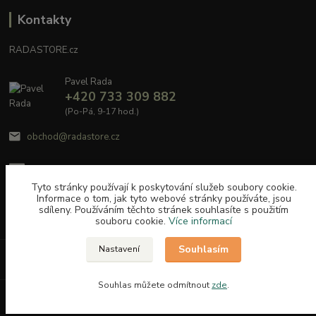
Kontakty
RADASTORE.cz
Pavel Rada
+420 733 309 882
(Po-Pá, 9-17 hod.)
obchod@radastore.cz
Tyto stránky používají k poskytování služeb soubory cookie.
Informace o tom, jak tyto webové stránky používáte, jsou
sdíleny. Používáním těchto stránek souhlasíte s použitím
souboru cookie.
Více informací
Souhlasím
Nastavení
Upravit sběr cookies.
Souhlas můžete odmítnout
zde
.
Vytvořeno na
Eshop-rychle.cz