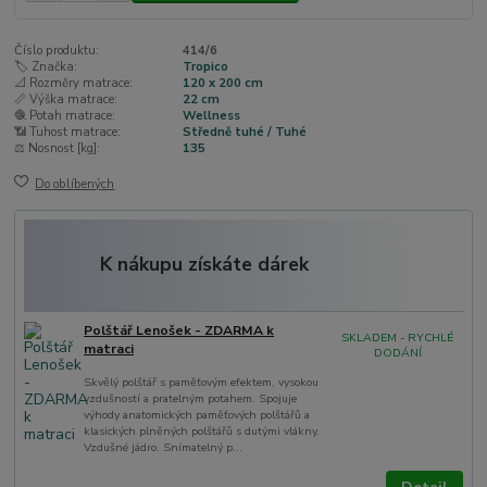
Číslo produktu:
414/6
🏷️ Značka:
Tropico
📐 Rozměry matrace:
120 x 200 cm
📏 Výška matrace:
22 cm
🧶 Potah matrace:
Wellness
📶 Tuhost matrace:
Středně tuhé / Tuhé
⚖️ Nosnost [kg]:
135
Do oblíbených
K nákupu získáte dárek
Polštář Lenošek - ZDARMA k
SKLADEM - RYCHLÉ
matraci
DODÁNÍ
Skvělý polštář s paměťovým efektem, vysokou
vzdušností a pratelným potahem. Spojuje
výhody anatomických paměťových polštářů a
klasických plněných polštářů s dutými vlákny.
Vzdušné jádro. Snímatelný p...