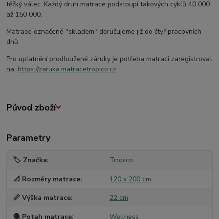
těžký válec. Každý druh matrace podstoupí takových cyklů 40 000
až 150 000.
Matrace označené "skladem" doručujeme již do čtyř pracovních
dnů
Pro uplatnění prodloužené záruky je potřeba matraci zaregistrovat
na:
https://zaruka.matracetropico.cz
Původ zboží
Parametry
🏷️ Značka
Tropico
📐 Rozměry matrace
120 x 200 cm
📏 Výška matrace
22 cm
🧶 Potah matrace
Wellness