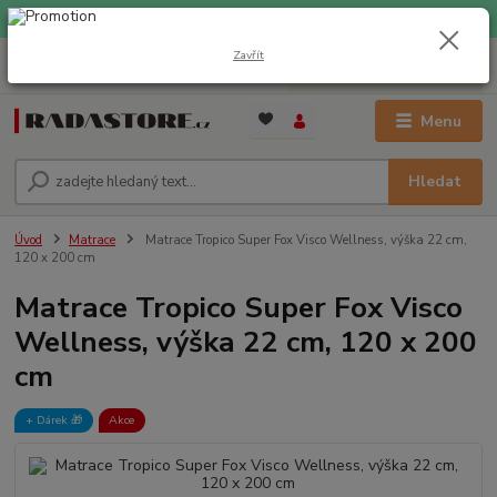
EXPRESNÍ DOPRAVA ZDARMA při nákupu nad 1000 Kč
Zavřít
0
ks
+420 733 309 882
za
0 Kč
(Po-Pá, 9-17 hod.)
Menu
Hledat
Úvod
Matrace
Matrace Tropico Super Fox Visco Wellness, výška 22 cm,
120 x 200 cm
Matrace Tropico Super Fox Visco
Wellness, výška 22 cm, 120 x 200
cm
+ Dárek️ 🎁
Akce