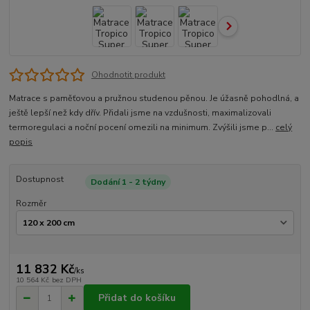
Ohodnotit produkt
Matrace s paměťovou a pružnou studenou pěnou. Je úžasně pohodlná, a
ještě lepší než kdy dřív. Přidali jsme na vzdušnosti, maximalizovali
termoregulaci a noční pocení omezili na minimum. Zvýšili jsme p...
celý
popis
Dostupnost
Dodání 1 - 2 týdny
Rozměr
11 832 Kč
/
ks
10 564 Kč
bez DPH
Přidat do košíku