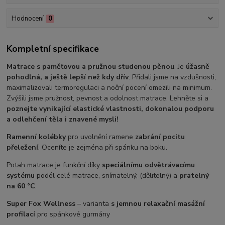
Hodnocení
0
Kompletní specifikace
Matrace s paměťovou a pružnou studenou pěnou
. Je
úžasně
pohodlná, a ještě lepší než kdy dřív
. Přidali jsme na vzdušnosti,
maximalizovali termoregulaci a noční pocení omezili na minimum.
Zvýšili jsme pružnost, pevnost a odolnost matrace. Lehněte si a
poznejte vynikající elastické vlastnosti, dokonalou podporu
a odlehčení těla i znavené mysli!
Ramenní kolébky
pro uvolnění ramene
zabrání pocitu
přeležení
. Oceníte je zejména při spánku na boku.
Potah matrace je funkční díky
speciálnímu odvětrávacímu
systému
podél celé matrace, snímatelný, (dělitelný) a
pratelný
na 60 °C
.
Super Fox Wellness
– varianta
s jemnou relaxační masážní
profilací
pro spánkové gurmány