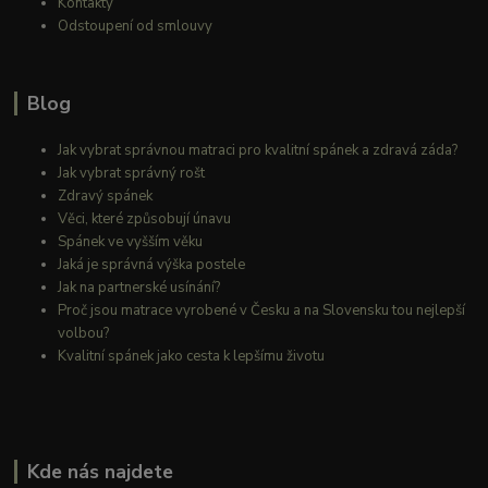
Kontakty
Odstoupení od smlouvy
Blog
Jak vybrat správnou matraci pro kvalitní spánek a zdravá záda?
Jak vybrat správný rošt
Zdravý spánek
Věci, které způsobují únavu
Spánek ve vyšším věku
Jaká je správná výška postele
Jak na partnerské usínání?
Proč jsou matrace vyrobené v Česku a na Slovensku tou nejlepší
volbou?
Kvalitní spánek jako cesta k lepšímu životu
Kde nás najdete