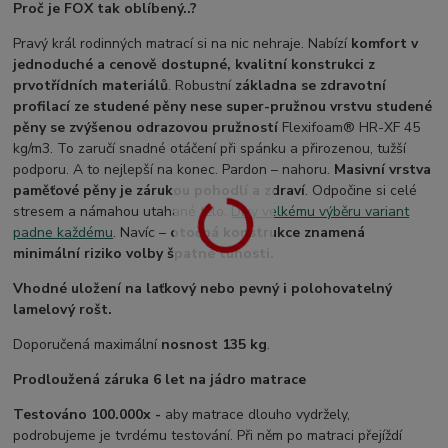
Proč je FOX tak oblíbený..?
Pravý král rodinných matrací si na nic nehraje. Nabízí
komfort v
jednoduché a cenově dostupné, kvalitní konstrukci z
prvotřídních materiálů
. Robustní
základna se zdravotní
profilací ze studené pěny nese super-pružnou vrstvu studené
pěny se zvýšenou odrazovou pružností
Flexifoam® HR-XF 45
kg/m3. To zaručí snadné otáčení při spánku a přirozenou, tužší
podporu. A to nejlepší na konec. Pardon – nahoru.
Masivní vrstva
paměťové pěny je zárukou pohodlí a zdraví
. Odpočine si celé
stresem a námahou utahané tělo.
Díky velkému výběru variant
padne každému
. Navíc –
otočná konstrukce znamená
minimální riziko volby špatné tuhosti.
Vhodné uložení na laťkový nebo pevný i polohovatelný
lamelový rošt.
Doporučená maximální
nosnost 135 kg
.
Prodloužená záruka 6 let na jádro matrace
Testováno 100.000x -
aby matrace dlouho vydržely,
podrobujeme je tvrdému testování. Při něm po matraci přejíždí