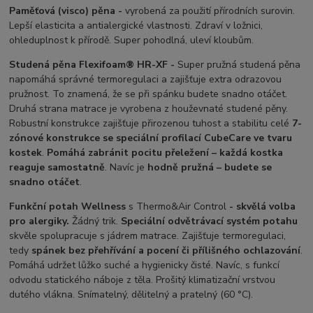
Paměťová (visco) pěna -
vyrobená za použití přírodních surovin.
Lepší elasticita a antialergické vlastnosti. Zdraví v ložnici,
ohleduplnost k přírodě. Super pohodlná, uleví kloubům.
Studená pěna Flexifoam® HR-XF -
Super pružná studená pěna
napomáhá správné termoregulaci a zajišťuje extra odrazovou
pružnost. To znamená, že se při spánku budete snadno otáčet.
Druhá strana matrace je vyrobena z houževnaté studené pěny.
Robustní konstrukce zajišťuje přirozenou tuhost a stabilitu celé
7-
zónové konstrukce se speciální profilací CubeCare ve tvaru
kostek
.
Pomáhá zabránit pocitu přeležení – každá kostka
reaguje samostatně
. Navíc je
hodně pružná – budete se
snadno otáčet
.
Funkční
potah Wellness
s Thermo&Air Control
- skvělá volba
pro alergiky.
Žádný trik.
Speciální odvětrávací systém potahu
skvěle spolupracuje s jádrem matrace. Zajišťuje termoregulaci,
tedy
spánek bez přehřívání a pocení či přílišného ochlazování
.
Pomáhá udržet lůžko suché a hygienicky čisté. Navíc, s funkcí
odvodu statického náboje z těla. Prošitý klimatizační vrstvou
dutého vlákna. Snímatelný, dělitelný a pratelný (60 °C).