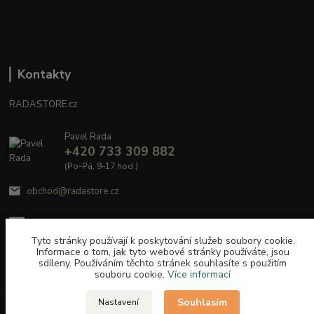
Kontakty
RADASTORE.cz
Pavel Rada
+420 733 309 882
(Po-Pá, 9-17 hod.)
obchod@radastore.cz
Tyto stránky používají k poskytování služeb soubory cookie.
Informace o tom, jak tyto webové stránky používáte, jsou
sdíleny. Používáním těchto stránek souhlasíte s použitím
souboru cookie.
Více informací
Souhlasím
Nastavení
Upravit sběr cookies.