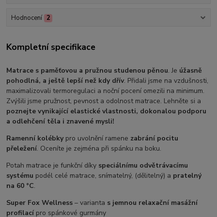
Hodnocení
2
Kompletní specifikace
Matrace s paměťovou a pružnou studenou pěnou
. Je
úžasně
pohodlná, a ještě lepší než kdy dřív
. Přidali jsme na vzdušnosti,
maximalizovali termoregulaci a noční pocení omezili na minimum.
Zvýšili jsme pružnost, pevnost a odolnost matrace. Lehněte si a
poznejte vynikající elastické vlastnosti, dokonalou podporu
a odlehčení těla i znavené mysli!
Ramenní kolébky
pro uvolnění ramene
zabrání pocitu
přeležení
. Oceníte je zejména při spánku na boku.
Potah matrace je funkční díky
speciálnímu odvětrávacímu
systému
podél celé matrace, snímatelný, (dělitelný) a
pratelný
na 60 °C
.
Super Fox Wellness
– varianta
s jemnou relaxační masážní
profilací
pro spánkové gurmány