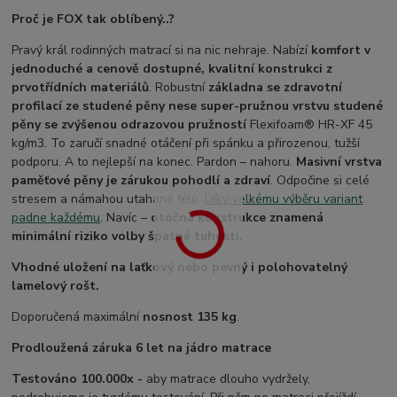
Proč je FOX tak oblíbený..?
Pravý král rodinných matrací si na nic nehraje. Nabízí
komfort v
jednoduché a cenově dostupné, kvalitní konstrukci z
prvotřídních materiálů
. Robustní
základna se zdravotní
profilací ze studené pěny nese super-pružnou vrstvu studené
pěny se zvýšenou odrazovou pružností
Flexifoam® HR-XF 45
kg/m3. To zaručí snadné otáčení při spánku a přirozenou, tužší
podporu. A to nejlepší na konec. Pardon – nahoru.
Masivní vrstva
paměťové pěny je zárukou pohodlí a zdraví
. Odpočine si celé
stresem a námahou utahané tělo.
Díky velkému výběru variant
padne každému
. Navíc –
otočná konstrukce znamená
minimální riziko volby špatné tuhosti.
Vhodné uložení na laťkový nebo pevný i polohovatelný
lamelový rošt.
Doporučená maximální
nosnost 135 kg
.
Prodloužená záruka 6 let na jádro matrace
Testováno 100.000x -
aby matrace dlouho vydržely,