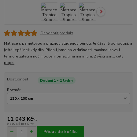
Ohodnotit produkt
Matrace s paměťovou a pružnou studenou pěnou. Je úžasně pohodlná, a
ještě lepší než kdy dřív. Přidali jsme na vzdušnosti, maximalizovali
termoregulaci a noční pocení omezili na minimum. Zvýšili jsm...
celý
popis
Dostupnost
Dodání 1 - 2 týdny
Rozměr
11 043 Kč
/
ks
9 860 Kč
bez DPH
Přidat do košíku