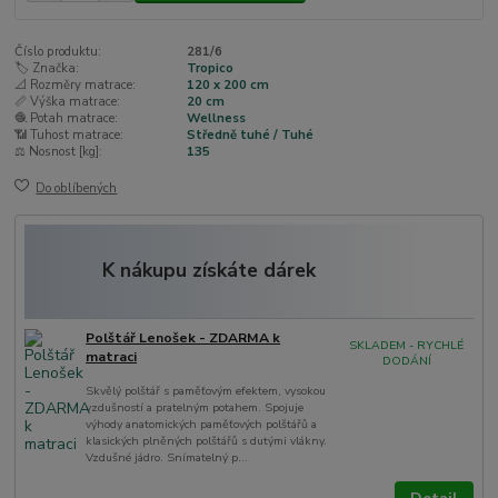
Číslo produktu:
281/6
🏷️ Značka:
Tropico
📐 Rozměry matrace:
120 x 200 cm
📏 Výška matrace:
20 cm
🧶 Potah matrace:
Wellness
📶 Tuhost matrace:
Středně tuhé / Tuhé
⚖️ Nosnost [kg]:
135
Do oblíbených
K nákupu získáte dárek
Polštář Lenošek - ZDARMA k
SKLADEM - RYCHLÉ
matraci
DODÁNÍ
Skvělý polštář s paměťovým efektem, vysokou
vzdušností a pratelným potahem. Spojuje
výhody anatomických paměťových polštářů a
klasických plněných polštářů s dutými vlákny.
Vzdušné jádro. Snímatelný p...