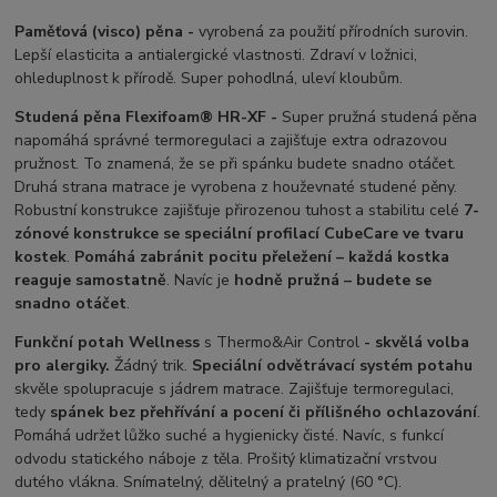
Paměťová (visco) pěna -
vyrobená za použití přírodních surovin.
Lepší elasticita a antialergické vlastnosti. Zdraví v ložnici,
ohleduplnost k přírodě. Super pohodlná, uleví kloubům.
Studená pěna Flexifoam® HR-XF -
Super pružná studená pěna
napomáhá správné termoregulaci a zajišťuje extra odrazovou
pružnost. To znamená, že se při spánku budete snadno otáčet.
Druhá strana matrace je vyrobena z houževnaté studené pěny.
Robustní konstrukce zajišťuje přirozenou tuhost a stabilitu celé
7-
zónové konstrukce se speciální profilací CubeCare ve tvaru
kostek
.
Pomáhá zabránit pocitu přeležení – každá kostka
reaguje samostatně
. Navíc je
hodně pružná – budete se
snadno otáčet
.
Funkční
potah Wellness
s Thermo&Air Control
- skvělá volba
pro alergiky.
Žádný trik.
Speciální odvětrávací systém potahu
skvěle spolupracuje s jádrem matrace. Zajišťuje termoregulaci,
tedy
spánek bez přehřívání a pocení či přílišného ochlazování
.
Pomáhá udržet lůžko suché a hygienicky čisté. Navíc, s funkcí
odvodu statického náboje z těla. Prošitý klimatizační vrstvou
dutého vlákna. Snímatelný, dělitelný a pratelný (60 °C).