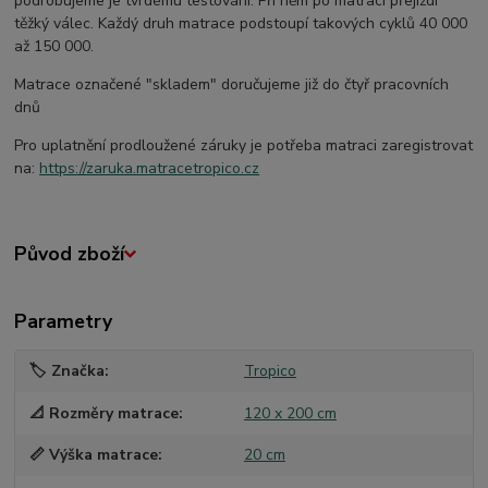
podrobujeme je tvrdému testování. Při něm po matraci přejíždí
těžký válec. Každý druh matrace podstoupí takových cyklů 40 000
až 150 000.
Matrace označené "skladem" doručujeme již do čtyř pracovních
dnů
Pro uplatnění prodloužené záruky je potřeba matraci zaregistrovat
na:
https://zaruka.matracetropico.cz
Původ zboží
Parametry
🏷️ Značka
Tropico
📐 Rozměry matrace
120 x 200 cm
📏 Výška matrace
20 cm