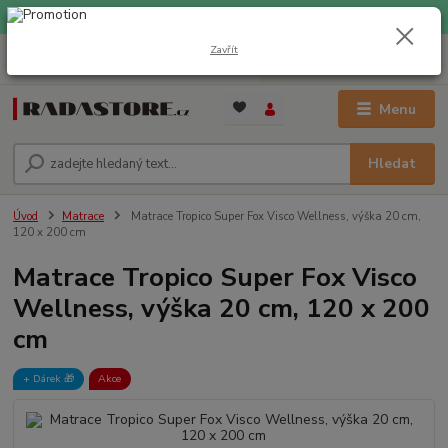
EXPRESNÍ DOPRAVA ZDARMA při nákupu nad 1000 Kč
Zavřít
0
ks
+420 733 309 882
za
0 Kč
(Po-Pá, 9-17 hod.)
Menu
Hledat
Úvod
Matrace
Matrace Tropico Super Fox Visco Wellness, výška 20 cm,
120 x 200 cm
Matrace Tropico Super Fox Visco
Wellness, výška 20 cm, 120 x 200
cm
+ Dárek️ 🎁
Akce