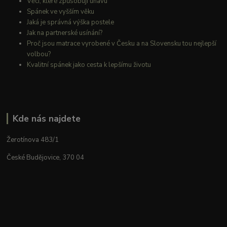
Věci, které způsobují únavu
Spánek ve vyšším věku
Jaká je správná výška postele
Jak na partnerské usínání?
Proč jsou matrace vyrobené v Česku a na Slovensku tou nejlepší
volbou?
Kvalitní spánek jako cesta k lepšímu životu
Kde nás najdete
Žerotínova 483/1
České Budějovice, 370 04