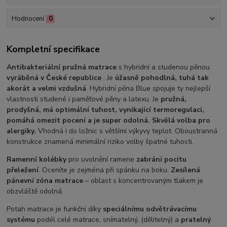
Hodnocení
0
Kompletní specifikace
Antibakteriální pružná matrace
s hybridní a studenou pěnou
vyráběná v České republice
. Je
úžasně pohodlná, tuhá tak
akorát a velmi vzdušná
. Hybridní pěna Blue spojuje ty nejlepší
vlastnosti studené i paměťové pěny a latexu. Je
pružná,
prodyšná, má optimální tuhost, vynikající termoregulaci,
pomáhá omezit pocení a je super odolná. Skvělá volba pro
alergiky.
Vhodná i do ložnic s většími výkyvy teplot. Oboustranná
konstrukce znamená minimální riziko volby špatné tuhosti.
Ramenní kolébky
pro uvolnění ramene
zabrání pocitu
přeležení
. Oceníte je zejména při spánku na boku.
Zesílená
pánevní zóna matrace
– oblast s koncentrovaným tlakem je
obzvláště odolná.
Potah matrace je funkční díky
speciálnímu odvětrávacímu
systému
podél celé matrace, snímatelný, (dělitelný) a
pratelný