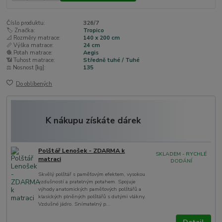
Číslo produktu:
326/7
🏷️ Značka:
Tropico
📐 Rozměry matrace:
140 x 200 cm
📏 Výška matrace:
24 cm
🧶 Potah matrace:
Aegis
📶 Tuhost matrace:
Středně tuhé / Tuhé
⚖️ Nosnost [kg]:
135
Do oblíbených
K nákupu získáte dárek
Polštář Lenošek - ZDARMA k
SKLADEM - RYCHLÉ
matraci
DODÁNÍ
Skvělý polštář s paměťovým efektem, vysokou
vzdušností a pratelným potahem. Spojuje
výhody anatomických paměťových polštářů a
klasických plněných polštářů s dutými vlákny.
Vzdušné jádro. Snímatelný p...