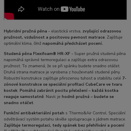
Hybridní pružná pěna -
elastická vrstva,
zvyšující odrazovou
pružnost, vzdušnost a pocitovou pevnost matrace
. Zajišťuje
optimální klima, čímž
napomáhá předcházet pocení.
Studená pěna Flexifoam® HR-XF -
Super pružná studená pěna
napomáhá správné termoregulaci a zajišťuje extra odrazovou
pružnost. To znamená, že se při spánku budete snadno otáčet.
Druhá strana matrace je vyrobena z houževnaté studené pěny.
Robustní konstrukce zajišťuje přirozenou tuhost a stabilitu celé
7-
zónové konstrukce se speciální profilací CubeCare ve tvaru
kostek
.
Pomáhá zabránit pocitu přeležení – každá kostka
reaguje samostatně
. Navíc je
hodně pružná – budete se
snadno otáčet
.
Funkční antibakteriální potah
s Thermo&Air Control. Speciální
odvětrávací systém potahu skvěle spolupracuje s jádrem matrace.
Zajišťuje termoregulaci, tedy spánek bez přehřívání a pocení