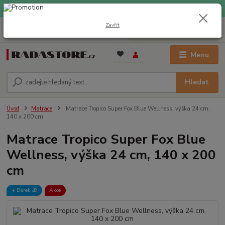
EXPRESNÍ DOPRAVA ZDARMA při nákupu nad 1000 Kč
Zavřít
0
ks
+420 733 309 882
za
0 Kč
(Po-Pá, 9-17 hod.)
Menu
Hledat
Úvod
Matrace
Matrace Tropico Super Fox Blue Wellness, výška 24 cm,
140 x 200 cm
Matrace Tropico Super Fox Blue
Wellness, výška 24 cm, 140 x 200
cm
+ Dárek️ 🎁
Akce