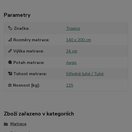
Parametry
🏷️ Značka
Tropico
📐 Rozměry matrace
140 x 200 cm
📏 Výška matrace
24 cm
🧶 Potah matrace
Aegis
📶 Tuhost matrace
Středně tuhé / Tuhé
⚖️ Nosnost [kg]
135
Zboží zařazeno v kategoriích
Matrace