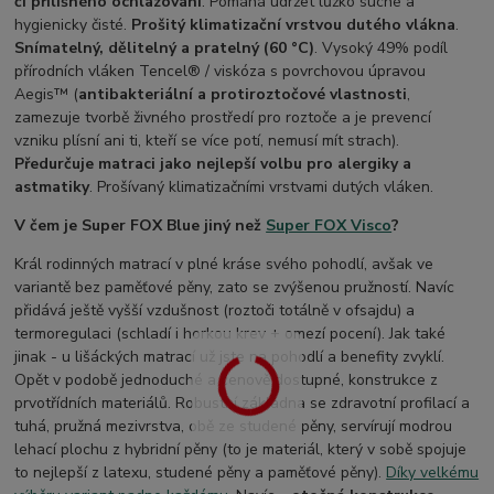
či přílišného ochlazování
. Pomáhá udržet lůžko suché a
hygienicky čisté.
Prošitý klimatizační vrstvou dutého vlákna
.
Snímatelný, dělitelný a pratelný (60 °C)
. Vysoký 49% podíl
přírodních vláken Tencel® / viskóza s povrchovou úpravou
Aegis™ (
antibakteriální a protiroztočové vlastnosti
,
zamezuje tvorbě živného prostředí pro roztoče a je prevencí
vzniku plísní ani ti, kteří se více potí, nemusí mít strach).
Předurčuje matraci jako nejlepší volbu pro alergiky a
astmatiky
. Prošívaný klimatizačními vrstvami dutých vláken.
V čem je Super FOX Blue jiný než
Super FOX Visco
?
Král rodinných matrací v plné kráse svého pohodlí, avšak ve
variantě bez paměťové pěny, zato se zvýšenou pružností. Navíc
přidává ještě vyšší vzdušnost (roztoči totálně v ofsajdu) a
termoregulaci (schladí i horkou krev + omezí pocení). Jak také
jinak - u lišáckých matrací už jste na pohodlí a benefity zvyklí.
Opět v podobě jednoduché a cenově dostupné, konstrukce z
prvotřídních materiálů. Robustní základna se zdravotní profilací a
tuhá, pružná mezivrstva, obě ze studené pěny, servírují modrou
lehací plochu z hybridní pěny (to je materiál, který v sobě spojuje
to nejlepší z latexu, studené pěny a paměťové pěny).
Díky velkému