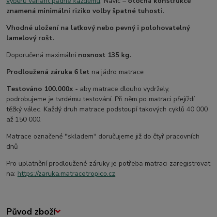
výběru variant padne každému
. Navíc –
otočná konstrukce
znamená minimální riziko volby špatné tuhosti.
Vhodné uložení na laťkový nebo pevný i polohovatelný
lamelový rošt.
Doporučená maximální
nosnost 135 kg.
Prodloužená záruka 6 let
na jádro matrace
Testováno 100.000x -
aby matrace dlouho vydržely,
podrobujeme je tvrdému testování. Při něm po matraci přejíždí
těžký válec. Každý druh matrace podstoupí takových cyklů 40 000
až 150 000.
Matrace označené "skladem" doručujeme již do čtyř pracovních
dnů
Pro uplatnění prodloužené záruky je potřeba matraci zaregistrovat
na:
https://zaruka.matracetropico.cz
Původ zboží