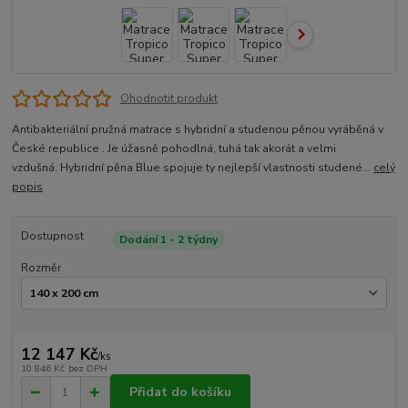
Ohodnotit produkt
Antibakteriální pružná matrace s hybridní a studenou pěnou vyráběná v
České republice . Je úžasně pohodlná, tuhá tak akorát a velmi
vzdušná. Hybridní pěna Blue spojuje ty nejlepší vlastnosti studené...
celý
popis
Dostupnost
Dodání 1 - 2 týdny
Rozměr
12 147 Kč
/
ks
10 846 Kč
bez DPH
Přidat do košíku