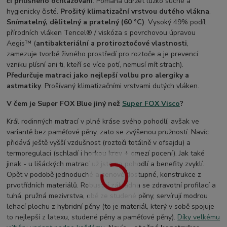
či přílišného ochlazování
. Pomáhá udržet lůžko suché a
hygienicky čisté.
Prošitý klimatizační vrstvou dutého vlákna
.
Snímatelný, dělitelný a pratelný (60 °C)
. Vysoký 49% podíl
přírodních vláken Tencel® / viskóza s povrchovou úpravou
Aegis™ (
antibakteriální a protiroztočové vlastnosti
,
zamezuje tvorbě živného prostředí pro roztoče a je prevencí
vzniku plísní ani ti, kteří se více potí, nemusí mít strach).
Předurčuje matraci jako nejlepší volbu pro alergiky a
astmatiky
. Prošívaný klimatizačními vrstvami dutých vláken.
V čem je Super FOX Blue jiný než
Super FOX Visco
?
Král rodinných matrací v plné kráse svého pohodlí, avšak ve
variantě bez paměťové pěny, zato se zvýšenou pružností. Navíc
přidává ještě vyšší vzdušnost (roztoči totálně v ofsajdu) a
termoregulaci (schladí i horkou krev + omezí pocení). Jak také
jinak - u lišáckých matrací už jste na pohodlí a benefity zvyklí.
Opět v podobě jednoduché a cenově dostupné, konstrukce z
prvotřídních materiálů. Robustní základna se zdravotní profilací a
tuhá, pružná mezivrstva, obě ze studené pěny, servírují modrou
lehací plochu z hybridní pěny (to je materiál, který v sobě spojuje
to nejlepší z latexu, studené pěny a paměťové pěny).
Díky velkému