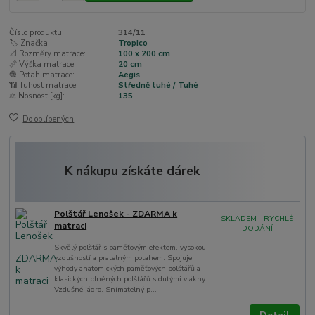
Číslo produktu:
314/11
🏷️ Značka:
Tropico
📐 Rozměry matrace:
100 x 200 cm
📏 Výška matrace:
20 cm
🧶 Potah matrace:
Aegis
📶 Tuhost matrace:
Středně tuhé / Tuhé
⚖️ Nosnost [kg]:
135
Do oblíbených
K nákupu získáte dárek
Polštář Lenošek - ZDARMA k
SKLADEM - RYCHLÉ
matraci
DODÁNÍ
Skvělý polštář s paměťovým efektem, vysokou
vzdušností a pratelným potahem. Spojuje
výhody anatomických paměťových polštářů a
klasických plněných polštářů s dutými vlákny.
Vzdušné jádro. Snímatelný p...