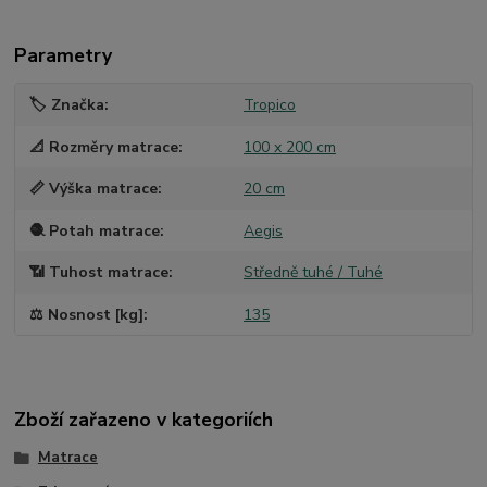
Parametry
🏷️ Značka
Tropico
📐 Rozměry matrace
100 x 200 cm
📏 Výška matrace
20 cm
🧶 Potah matrace
Aegis
📶 Tuhost matrace
Středně tuhé / Tuhé
⚖️ Nosnost [kg]
135
Zboží zařazeno v kategoriích
Matrace