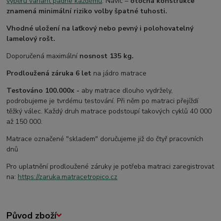
výběru variant padne každému
. Navíc –
otočná konstrukce
znamená minimální riziko volby špatné tuhosti.
Vhodné uložení na laťkový nebo pevný i polohovatelný
lamelový rošt.
Doporučená maximální
nosnost 135 kg.
Prodloužená záruka 6 let
na jádro matrace
Testováno 100.000x -
aby matrace dlouho vydržely,
podrobujeme je tvrdému testování. Při něm po matraci přejíždí
těžký válec. Každý druh matrace podstoupí takových cyklů 40 000
až 150 000.
Matrace označené "skladem" doručujeme již do čtyř pracovních
dnů
Pro uplatnění prodloužené záruky je potřeba matraci zaregistrovat
na:
https://zaruka.matracetropico.cz
Původ zboží