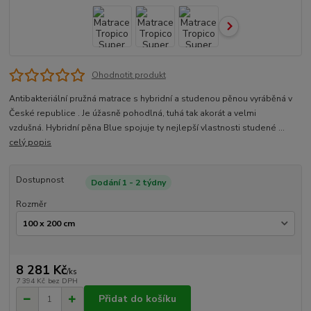
Ohodnotit produkt
Antibakteriální pružná matrace s hybridní a studenou pěnou vyráběná v
České republice . Je úžasně pohodlná, tuhá tak akorát a velmi
vzdušná. Hybridní pěna Blue spojuje ty nejlepší vlastnosti studené ...
celý popis
Dostupnost
Dodání 1 - 2 týdny
Rozměr
8 281 Kč
/
ks
7 394 Kč
bez DPH
Přidat do košíku