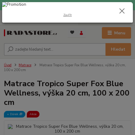
EXPRESNÍ DOPRAVA ZDARMA při nákupu nad 1000 Kč
Zavřít
0
ks
+420 733 309 882
za
0 Kč
(Po-Pá, 9-17 hod.)
Menu
Hledat
Úvod
Matrace
Matrace Tropico Super Fox Blue Wellness, výška 20 cm,
100 x 200 cm
Matrace Tropico Super Fox Blue
Wellness, výška 20 cm, 100 x 200
cm
+ Dárek️ 🎁
Akce