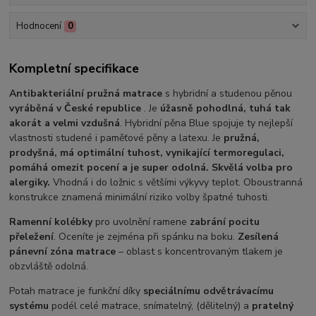
Hodnocení
0
Kompletní specifikace
Antibakteriální pružná matrace
s hybridní a studenou pěnou
vyráběná v České republice
. Je
úžasně pohodlná, tuhá tak
akorát a velmi vzdušná
. Hybridní pěna Blue spojuje ty nejlepší
vlastnosti studené i paměťové pěny a latexu. Je
pružná,
prodyšná, má optimální tuhost, vynikající termoregulaci,
pomáhá omezit pocení a je super odolná. Skvělá volba pro
alergiky.
Vhodná i do ložnic s většími výkyvy teplot. Oboustranná
konstrukce znamená minimální riziko volby špatné tuhosti.
Ramenní kolébky
pro uvolnění ramene
zabrání pocitu
přeležení
. Oceníte je zejména při spánku na boku.
Zesílená
pánevní zóna matrace
– oblast s koncentrovaným tlakem je
obzvláště odolná.
Potah matrace je funkční díky
speciálnímu odvětrávacímu
systému
podél celé matrace, snímatelný, (dělitelný) a
pratelný