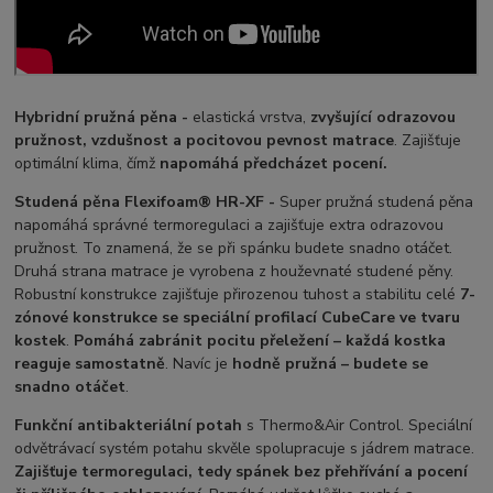
Hybridní pružná pěna -
elastická vrstva,
zvyšující odrazovou
pružnost, vzdušnost a pocitovou pevnost matrace
. Zajišťuje
optimální klima, čímž
napomáhá předcházet pocení.
Studená pěna Flexifoam® HR-XF -
Super pružná studená pěna
napomáhá správné termoregulaci a zajišťuje extra odrazovou
pružnost. To znamená, že se při spánku budete snadno otáčet.
Druhá strana matrace je vyrobena z houževnaté studené pěny.
Robustní konstrukce zajišťuje přirozenou tuhost a stabilitu celé
7-
zónové konstrukce se speciální profilací CubeCare ve tvaru
kostek
.
Pomáhá zabránit pocitu přeležení – každá kostka
reaguje samostatně
. Navíc je
hodně pružná – budete se
snadno otáčet
.
Funkční antibakteriální potah
s Thermo&Air Control. Speciální
odvětrávací systém potahu skvěle spolupracuje s jádrem matrace.
Zajišťuje termoregulaci, tedy spánek bez přehřívání a pocení