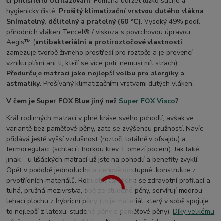
či přílišného ochlazování
. Pomáhá udržet lůžko suché a
hygienicky čisté.
Prošitý klimatizační vrstvou dutého vlákna
.
Snímatelný, dělitelný a pratelný (60 °C)
. Vysoký 49% podíl
přírodních vláken Tencel® / viskóza s povrchovou úpravou
Aegis™ (
antibakteriální a protiroztočové vlastnosti
,
zamezuje tvorbě živného prostředí pro roztoče a je prevencí
vzniku plísní ani ti, kteří se více potí, nemusí mít strach).
Předurčuje matraci jako nejlepší volbu pro alergiky a
astmatiky
. Prošívaný klimatizačními vrstvami dutých vláken.
V čem je Super FOX Blue jiný než
Super FOX Visco
?
Král rodinných matrací v plné kráse svého pohodlí, avšak ve
variantě bez paměťové pěny, zato se zvýšenou pružností. Navíc
přidává ještě vyšší vzdušnost (roztoči totálně v ofsajdu) a
termoregulaci (schladí i horkou krev + omezí pocení). Jak také
jinak - u lišáckých matrací už jste na pohodlí a benefity zvyklí.
Opět v podobě jednoduché a cenově dostupné, konstrukce z
prvotřídních materiálů. Robustní základna se zdravotní profilací a
tuhá, pružná mezivrstva, obě ze studené pěny, servírují modrou
lehací plochu z hybridní pěny (to je materiál, který v sobě spojuje
to nejlepší z latexu, studené pěny a paměťové pěny).
Díky velkému