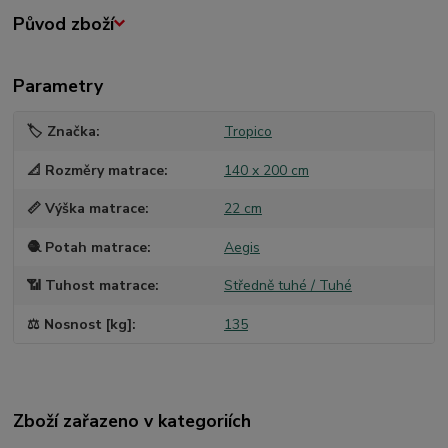
Původ zboží
Parametry
🏷️ Značka
Tropico
📐 Rozměry matrace
140 x 200 cm
📏 Výška matrace
22 cm
🧶 Potah matrace
Aegis
📶 Tuhost matrace
Středně tuhé / Tuhé
⚖️ Nosnost [kg]
135
Zboží zařazeno v kategoriích