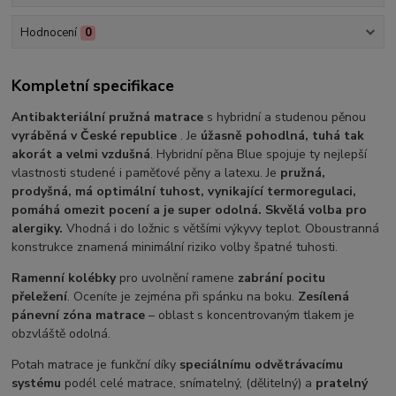
Hodnocení
0
Kompletní specifikace
Antibakteriální pružná matrace
s hybridní a studenou pěnou
vyráběná v České republice
. Je
úžasně pohodlná, tuhá tak
akorát a velmi vzdušná
. Hybridní pěna Blue spojuje ty nejlepší
vlastnosti studené i paměťové pěny a latexu. Je
pružná,
prodyšná, má optimální tuhost, vynikající termoregulaci,
pomáhá omezit pocení a je super odolná. Skvělá volba pro
alergiky.
Vhodná i do ložnic s většími výkyvy teplot. Oboustranná
konstrukce znamená minimální riziko volby špatné tuhosti.
Ramenní kolébky
pro uvolnění ramene
zabrání pocitu
přeležení
. Oceníte je zejména při spánku na boku.
Zesílená
pánevní zóna matrace
– oblast s koncentrovaným tlakem je
obzvláště odolná.
Potah matrace je funkční díky
speciálnímu odvětrávacímu
systému
podél celé matrace, snímatelný, (dělitelný) a
pratelný