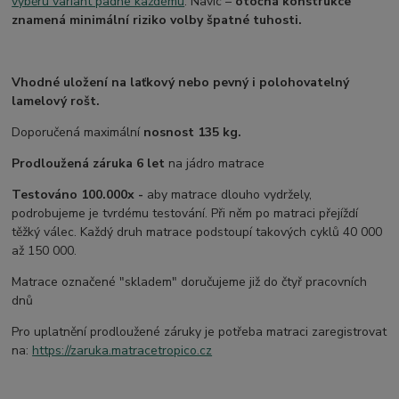
výběru variant padne každému
. Navíc –
otočná konstrukce
znamená minimální riziko volby špatné tuhosti.
Vhodné uložení na laťkový nebo pevný i polohovatelný
lamelový rošt.
Doporučená maximální
nosnost 135 kg.
Prodloužená záruka 6 let
na jádro matrace
Testováno 100.000x -
aby matrace dlouho vydržely,
podrobujeme je tvrdému testování. Při něm po matraci přejíždí
těžký válec. Každý druh matrace podstoupí takových cyklů 40 000
až 150 000.
Matrace označené "skladem" doručujeme již do čtyř pracovních
dnů
Pro uplatnění prodloužené záruky je potřeba matraci zaregistrovat
na:
https://zaruka.matracetropico.cz