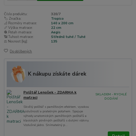
Číslo produktu:
320/7
🏷️ Značka:
Tropico
📐 Rozměry matrace:
140 x 200 cm
📏 Výška matrace:
22 cm
🧶 Potah matrace:
Aegis
📶 Tuhost matrace:
Středně tuhé / Tuhé
⚖️ Nosnost [kg]:
135
Do oblíbených
K nákupu získáte dárek
Polštář Lenošek - ZDARMA k
SKLADEM - RYCHLÉ
matraci
DODÁNÍ
Skvělý polštář s paměťovým efektem, vysokou
vzdušností a pratelným potahem. Spojuje
výhody anatomických paměťových polštářů a
klasických plněných polštářů s dutými vlákny.
Vzdušné jádro. Snímatelný p...