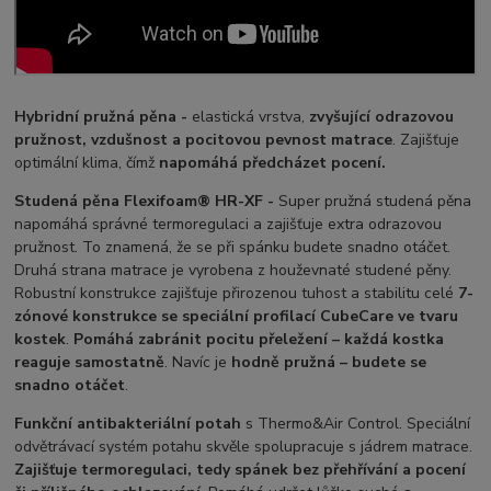
Hybridní pružná pěna -
elastická vrstva,
zvyšující odrazovou
pružnost, vzdušnost a pocitovou pevnost matrace
. Zajišťuje
optimální klima, čímž
napomáhá předcházet pocení.
Studená pěna Flexifoam® HR-XF -
Super pružná studená pěna
napomáhá správné termoregulaci a zajišťuje extra odrazovou
pružnost. To znamená, že se při spánku budete snadno otáčet.
Druhá strana matrace je vyrobena z houževnaté studené pěny.
Robustní konstrukce zajišťuje přirozenou tuhost a stabilitu celé
7-
zónové konstrukce se speciální profilací CubeCare ve tvaru
kostek
.
Pomáhá zabránit pocitu přeležení – každá kostka
reaguje samostatně
. Navíc je
hodně pružná – budete se
snadno otáčet
.
Funkční antibakteriální potah
s Thermo&Air Control. Speciální
odvětrávací systém potahu skvěle spolupracuje s jádrem matrace.
Zajišťuje termoregulaci, tedy spánek bez přehřívání a pocení