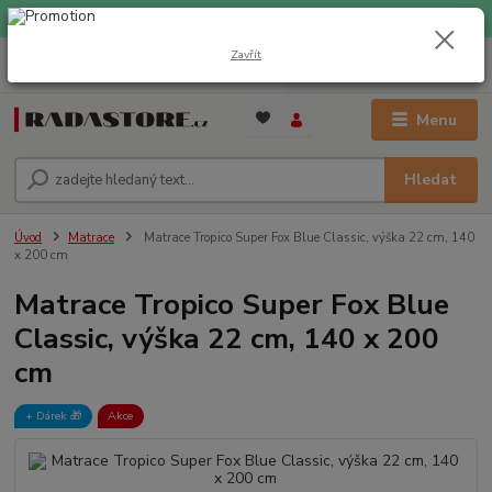
EXPRESNÍ DOPRAVA ZDARMA při nákupu nad 1000 Kč
Zavřít
0
ks
+420 733 309 882
za
0 Kč
(Po-Pá, 9-17 hod.)
Menu
Hledat
Úvod
Matrace
Matrace Tropico Super Fox Blue Classic, výška 22 cm, 140
x 200 cm
Matrace Tropico Super Fox Blue
Classic, výška 22 cm, 140 x 200
cm
+ Dárek️ 🎁
Akce