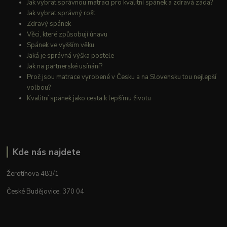
Jak vybrat správnou matraci pro kvalitní spánek a zdravá záda?
Jak vybrat správný rošt
Zdravý spánek
Věci, které způsobují únavu
Spánek ve vyšším věku
Jaká je správná výška postele
Jak na partnerské usínání?
Proč jsou matrace vyrobené v Česku a na Slovensku tou nejlepší
volbou?
Kvalitní spánek jako cesta k lepšímu životu
Kde nás najdete
Žerotínova 483/1
České Budějovice, 370 04