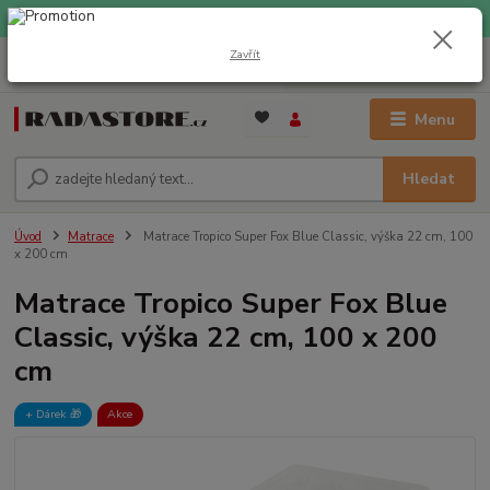
EXPRESNÍ DOPRAVA ZDARMA při nákupu nad 1000 Kč
Zavřít
0
ks
+420 733 309 882
za
0 Kč
(Po-Pá, 9-17 hod.)
Menu
Hledat
Úvod
Matrace
Matrace Tropico Super Fox Blue Classic, výška 22 cm, 100
x 200 cm
Matrace Tropico Super Fox Blue
Classic, výška 22 cm, 100 x 200
cm
+ Dárek️ 🎁
Akce