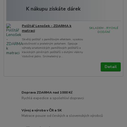
K nákupu získáte dárek
Polštář Lenošek - ZDARMA k
SKLADEM - RYCHLÉ
matraci
DODÁNÍ
Skvělý polštář s paměťovým efektem, vysokou
vzdušností a pratelným potahem. Spojuje
výhody anatomických paměťových polštářů a
klasických plněných polštářů s dutými vlákny.
Vzdušné jádro. Snímatelný p...
Detail
Doprava ZDARMA nad 1000 Kč
Rychlá expedice a spolehliví dopravci
Vývoj a výroba v ČR a SK
Matrace pouze od českých a slovenských výrobců