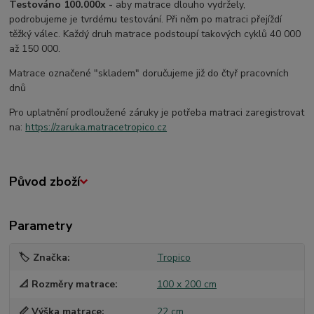
Testováno 100.000x -
aby matrace dlouho vydržely,
podrobujeme je tvrdému testování. Při něm po matraci přejíždí
těžký válec. Každý druh matrace podstoupí takových cyklů 40 000
až 150 000.
Matrace označené "skladem" doručujeme již do čtyř pracovních
dnů
Pro uplatnění prodloužené záruky je potřeba matraci zaregistrovat
na:
https://zaruka.matracetropico.cz
Původ zboží
Parametry
🏷️ Značka
Tropico
📐 Rozměry matrace
100 x 200 cm
📏 Výška matrace
22 cm