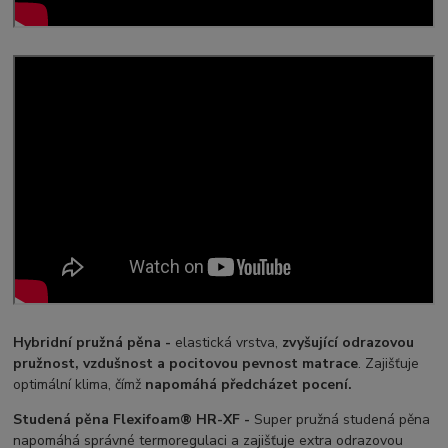
Hybridní pružná pěna -
elastická vrstva,
zvyšující odrazovou
pružnost, vzdušnost a pocitovou pevnost matrace
. Zajišťuje
optimální klima, čímž
napomáhá předcházet pocení.
Studená pěna Flexifoam® HR-XF -
Super pružná studená pěna
napomáhá správné termoregulaci a zajišťuje extra odrazovou