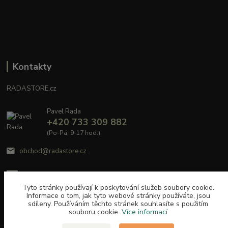
Kontakty
RADASTORE.cz
Pavel Rada
+420 733 309 882
(Po-Pá, 9-17 hod.)
obchod@radastore.cz
Tyto stránky používají k poskytování služeb soubory cookie.
Informace o tom, jak tyto webové stránky používáte, jsou
sdíleny. Používáním těchto stránek souhlasíte s použitím
souboru cookie.
Více informací