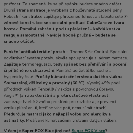
pružnost. To znamená, že se při spánku budete snadno otáčet.
Druhá strana matrace je vyrobena z houževnaté studené pěny.
Robustní konstrukce zajišťuje přirozenou tuhost a stabilitu celé
7-
zónové konstrukce se speciální profilací CubeCare ve tvaru
kostek
.
Pomáhá zabránit pocitu přeležení – každá kostka
reaguje samostatně
. Navíc je
hodně pružná – budete se
snadno otáčet
.
Funkční antibakteriální potah
s Thermo&Air Control. Speciální
odvětrávací systém potahu skvěle spolupracuje s jádrem matrace.
Zajišťuje termoregulaci, tedy spánek bez přehřívání a pocení
či přílišného ochlazování
. Pomáhá udržet lůžko suché a
hygienicky čisté.
Prošitý klimatizační vrstvou dutého vlákna
.
Snímatelný, dělitelný a pratelný (60 °C)
. Vysoký 49% podíl
přírodních vláken Tencel® / viskóza s povrchovou úpravou
Aegis™ (
antibakteriální a protiroztočové vlastnosti
,
zamezuje tvorbě živného prostředí pro roztoče a je prevencí
vzniku plísní ani ti, kteří se více potí, nemusí mít strach).
Předurčuje matraci jako nejlepší volbu pro alergiky a
astmatiky
. Prošívaný klimatizačními vrstvami dutých vláken.
V čem je Super FOX Blue jiný než
Super FOX Visco
?