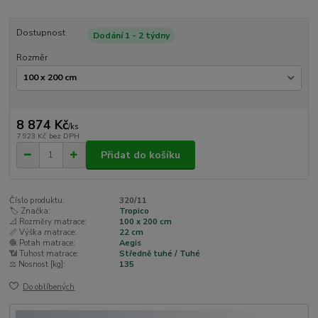
Dostupnost
Dodání 1 - 2 týdny
Rozměr
8 874 Kč
/
ks
7 923 Kč
bez DPH
Přidat do košíku
Číslo produktu:
320/11
🏷️ Značka:
Tropico
📐 Rozměry matrace:
100 x 200 cm
📏 Výška matrace:
22 cm
🧶 Potah matrace:
Aegis
📶 Tuhost matrace:
Středně tuhé / Tuhé
⚖️ Nosnost [kg]:
135
Do oblíbených