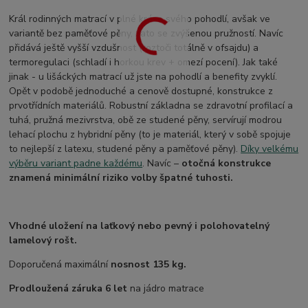
Král rodinných matrací v plné kráse svého pohodlí, avšak ve
variantě bez paměťové pěny, zato se zvýšenou pružností. Navíc
přidává ještě vyšší vzdušnost (roztoči totálně v ofsajdu) a
termoregulaci (schladí i horkou krev + omezí pocení). Jak také
jinak - u lišáckých matrací už jste na pohodlí a benefity zvyklí.
Opět v podobě jednoduché a cenově dostupné, konstrukce z
prvotřídních materiálů. Robustní základna se zdravotní profilací a
tuhá, pružná mezivrstva, obě ze studené pěny, servírují modrou
lehací plochu z hybridní pěny (to je materiál, který v sobě spojuje
to nejlepší z latexu, studené pěny a paměťové pěny).
Díky velkému
výběru variant padne každému
. Navíc –
otočná konstrukce
znamená minimální riziko volby špatné tuhosti.
Vhodné uložení na laťkový nebo pevný i polohovatelný
lamelový rošt.
Doporučená maximální
nosnost 135 kg.
Prodloužená záruka 6 let
na jádro matrace