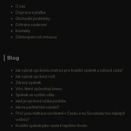
O nás
Doprava a platba
Obchodní podmínky
Ochrana soukromí
Kontakty
Odstoupení od smlouvy
Blog
Jak vybrat správnou matraci pro kvalitní spánek a zdravá záda?
Jak vybrat správný rošt
Zdravý spánek
Věci, které způsobují únavu
Spánek ve vyšším věku
Jaká je správná výška postele
Jak na partnerské usínání?
Proč jsou matrace vyrobené v Česku a na Slovensku tou nejlepší
volbou?
Kvalitní spánek jako cesta k lepšímu životu