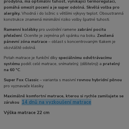
prodyšná, má optimální tuhost, vynikající termoregulaci,
pomáhá omezit pocení a je super odolná. Skvělá volba pro
alergiky.
Vhodná i do ložnic s většími výkyvy teplot. Oboustranná
konstrukce znamená minimální riziko volby špatné tuhosti.
Ramenní kolébky
pro uvolnění ramene
zabrání pocitu
přeležení
. Oceníte je zejména při spánku na boku.
Zesílená
pánevní zóna matrace
– oblast s koncentrovaným tlakem je
obzvláště odolná.
Potah matrace je funkční díky
speciálnímu odvětrávacímu
systému
podél celé matrace, snímatelný, (dělitelný) a
pratelný
na 60 °C
.
Super Fox Classic
– varianta s masivní
rovnou hybridní pěnou
pro vyznavače klasiky.
Maximálně komfortní matrace, kterou si rychle zamilujete se
14 dnů na vyzkoušení matrace
zárukou
Výška matrace 22 cm