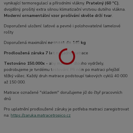
vynikající termoregulací a přírodními vlákny.
Pratelný (60 °C)
,
dvojdílný, prošitý extra silnou klimatizační vrstvou dutého vlákna.
Moderní ornamentální vzor prošívání skvěle drží tvar
.
Doporučené uložení: laťové a pevné i polohovatelné lamelové
rošty
Doporučená maximální
nosnost do 145 kg
Prodloužená záruka 7 let
na jádro matrace
Testováno 150.000x
-
aby matrace dlouho vydržely,
podrobujeme je tvrdému testování. Při něm po matraci přejíždí
těžký válec. Každý druh matrace podstoupí takových cyklů 40 000
až 150 000.
Matrace označené "skladem" doručujeme již do čtyř pracovních
dnů
Pro uplatnění prodloužené záruky je potřeba matraci zaregistrovat
na:
https://zaruka.matracetropico.cz