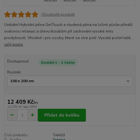
Ohodnotit produkt
Unikátní Hybridní pěna GelTouch a studená pěna na ložné ploše přináší
svalovou relaxaci a úlevu kloubům při zachování vysoké míry
prodyšnosti. Vhodné i pro osoby, které se více potí. Vysoký počet tašk...
celý popis
Dostupnost
Dodání 1 - 2 týdny
Rozměr
12 409 Kč
/
ks
11 079 Kč
bez DPH
Přidat do košíku
Číslo produktu:
TAAG3
🏷️ Značka:
Tropico