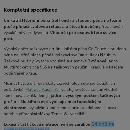
Kompletní specifikace
Unikátní Hybridní pěna GelTouch a studená pěna na ložné
ploše přináší svalovou relaxaci a úlevu kloubům
při zachování
vysoké míry prodyšnosti.
Vhodné i pro osoby, které se více
potí.
Vysoký počet taškových pružin, unikátní pěna GelTouch a studená
pěna na ložné ploše přináší relaxaci svalům a úlevu kloubům.
Taškové pružiny. Vysoce vzdušné a elastické
7-zónové jádro
MultiPocket
z cca
555 ks taškových pružin
. Reaguje v každém
bodě Vašeho těla.
Možnost výběru široké škály ložných ploch dle individuálních
požadavků.
Matrace Austin Air
ve stejné výšce se dají vhodně
kombinovat. Základem je
jádro s vysokým počtem taškových
pružin – MultiPocket s vynikajícím ortopedickými
vlastnostmi
, vysokým komfortem spánku a odolností. Luxusní
potah s přírodními vlákny Tencel® Lyocell®
14 dnů na
Luxusní taštičková matrace nyní se zárukou