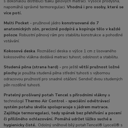
s dokonalou distribucí tlaku gelových matrací. Vysoce prodyšná,
napomáhá správné termoregulaci.
Vhodná i pro osoby, které se
více potí.
Multi Pocket -
pružinové jádro
konstruované do 7
anatomických zón, precizně podpírá
a kopíruje tělo v každé
poloze
. Robustní pěnový rám pro stabilitu konstrukce a pohodlné
vstávání.
Kokosová deska
. Roznášecí deska o výšce 1 cm z lisovaného
kokosového vlákna dodává matraci tuhost, odolnost a stabilitu.
Studená pěna (strana hard) -
pro ještě
větší pružnost ložné
plochy
je použita studená pěna střední tuhosti s výbornou
odrazovou pružností pro snadné otáčení. Sendvič dvou studených
pěn rozdílné tuhosti.
Pratelný prošívaný potah Tencel s přírodními vlákny
a
technologií
Thermo Air Control - speciální odvětrávací
systém potahu skvěle spolupracuje s jádrem matrace.
Zajišťuje termoregulaci, tedy spánek bez přehřívání a pocení
či přílišného ochlazování. Pomáhá udržet lůžko suché a
hygienicky čisté.
. Odolný sněhově bílý potahTencel® Lyocell® s