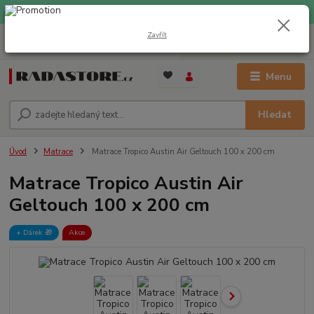
EXPRESNÍ DOPRAVA ZDARMA při nákupu nad 1000 Kč
Zavřít
0
ks
+420 733 309 882
za
0 Kč
(Po-Pá, 9-17 hod.)
Menu
Hledat
Úvod
Matrace
Matrace Tropico Austin Air Geltouch 100 x 200 cm
Matrace Tropico Austin Air
Geltouch 100 x 200 cm
+ Dárek️ 🎁
Akce