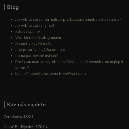
Blog
Jak vybrat správnou matraci pro kvalitní spánek a zdravá záda?
Jak vybrat správný rošt
Zdravý spánek
Věci, které způsobují únavu
Spánek ve vyšším věku
Jaká je správná výška postele
Jak na partnerské usínání?
Proč jsou matrace vyrobené v Česku a na Slovensku tou nejlepší
volbou?
Kvalitní spánek jako cesta k lepšímu životu
Kde nás najdete
Žerotínova 483/1
České Budějovice, 370 04