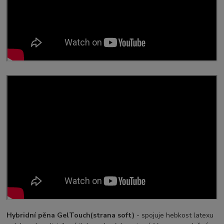
Hybridní pěna GelTouch
(strana soft)
- spojuje hebkost latexu