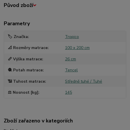
Původ zboží
Parametry
🏷️ Značka
Tropico
📐 Rozměry matrace
100 x 200 cm
📏 Výška matrace
26 cm
🧶 Potah matrace
Tencel
📶 Tuhost matrace
Středně tuhé / Tuhé
⚖️ Nosnost [kg]
145
Zboží zařazeno v kategoriích