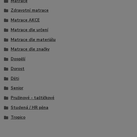
Matrace
Zdravotní matrace
Matrace AKCE
Matrace dle určení
Matrace dle materiálu
Matrace dle značky
Dospělí
Dorost
Děti
Senior
Pružinové - taštičkové
Studená / HR pěna
Tropico