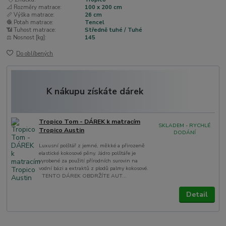
📐 Rozměry matrace:
100 x 200 cm
📏 Výška matrace:
26 cm
🧶 Potah matrace:
Tencel
📶 Tuhost matrace:
Středně tuhé / Tuhé
⚖️ Nosnost [kg]:
145
Do oblíbených
K nákupu získáte dárek
Tropico Tom - DÁREK k matracím
SKLADEM - RYCHLÉ
Tropico Austin
DODÁNÍ
Luxusní polštář z jemné, měkké a přirozeně
elastické kokosové pěny. Jádro polštáře je
vyrobené za použití přírodních surovin na
vodní bázi a extraktů z plodů palmy kokosové.
TENTO DÁREK OBDRŽÍTE AUT...
Detail