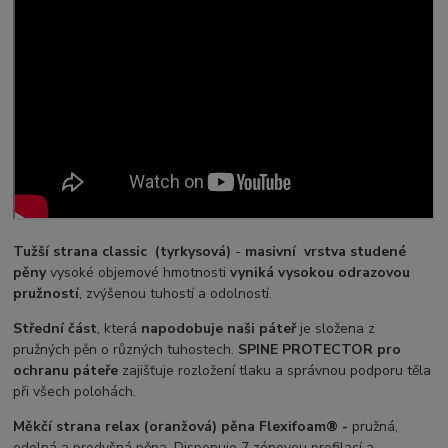
Tužší strana classic
(tyrkysová)
-
masivní
vrstva studené
pěny
vysoké objemové hmotnosti
vyniká vysokou odrazovou
pružností
, zvýšenou tuhostí a odolností.
Střední část
, která
napodobuje naši páteř
je složena z
pružných pěn o různých tuhostech.
SPINE PROTECTOR
pro
ochranu páteře
zajišťuje rozložení tlaku a správnou podporu těla
při všech polohách.
Měkčí strana relax (oranžová) pěna Flexifoam® -
pružná,
odolná a prodyšná pěna. Disponuje 7 zónovou profilací a