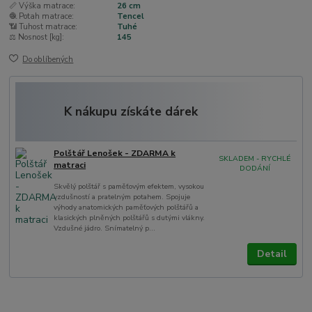
📏 Výška matrace:
26 cm
🧶 Potah matrace:
Tencel
📶 Tuhost matrace:
Tuhé
⚖️ Nosnost [kg]:
145
Do oblíbených
K nákupu získáte dárek
Polštář Lenošek - ZDARMA k
SKLADEM - RYCHLÉ
matraci
DODÁNÍ
Skvělý polštář s paměťovým efektem, vysokou
vzdušností a pratelným potahem. Spojuje
výhody anatomických paměťových polštářů a
klasických plněných polštářů s dutými vlákny.
Vzdušné jádro. Snímatelný p...
Detail