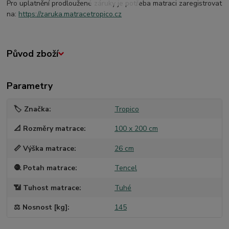
Pro uplatnění prodloužené záruky je potřeba matraci zaregistrovat
na:
https://zaruka.matracetropico.cz
Původ zboží
Parametry
🏷️ Značka
Tropico
📐 Rozměry matrace
100 x 200 cm
📏 Výška matrace
26 cm
🧶 Potah matrace
Tencel
📶 Tuhost matrace
Tuhé
⚖️ Nosnost [kg]
145