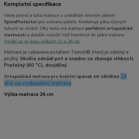
Kompletní specifikace
Velmi pevná a tuhá matrace s unikátním vlnovým jádrem
SpineProtector
pro ochranu páteře. Kombinuje pěny různých
tuhostí ve vlnách. Díky tomu má matrace
perfektní ortopedické
vlastnosti
a dokáže rozložit Vaší hmotnost do jádra matrace.
Vyrábí se ve dvou výškách 22 a 26 cm.
Matrace je vybavena potahem Tencel®, který je odolný a
pružný.
Skvěle odvádí pot a snadno se zbavuje vlhkosti.
Pratelný (60 °C), dvojdílný
14
se zárukou
Ortopedická matrace pro kvalitní spánek
dnů na vyzkoušení matrace
Výška matrace 26 cm