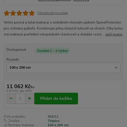
Ohodnotit produkt
Velmi pevná a tuhá matrace s unikátním vlnovým jádrem SpineProtector
pro ochranu páteře. Kombinuje pěny různých tuhostí ve vlnách. Díky tomu
má matrace perfektní ortopedické vlastnosti a dokáže rozlo...
celý popis
Dostupnost
Dodání 1 - 2 týdny
Rozměr
11 062 Kč
/
ks
9 877 Kč
bez DPH
Přidat do košíku
Číslo produktu:
356/11
🏷️ Značka:
Tropico
📐 Rozměry matrace:
100 x 200 cm