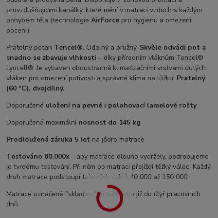
provzdušňujícími kanálky, které mění v matraci vzduch s každým
pohybem těla (technologie
AirForce
pro hygienu a omezení
pocení).
Pratelný potah
Tencel®
. Odolný a pružný.
Skvěle odvádí pot a
snadno se zbavuje vlhkosti
– díky přírodním vláknům Tencel®
Lyocell®. Je vybaven oboustranně klimatizačními vrstvami dutých
vláken pro omezení potivosti a správné klima na lůžku.
Pratelný
(60 °C), dvojdílný.
Doporučené
uložení na pevné i polohovací lamelové rošty
Doporučená maximální
nosnost do 145 kg
Prodloužená záruka 5 let
na jádro matrace
Testováno 80.000x
- aby matrace dlouho vydržely, podrobujeme
je tvrdému testování. Při něm po matraci přejíždí těžký válec. Každý
druh matrace podstoupí takových cyklů 40 000 až 150 000.
Matrace označené "skladem" doručujeme již do čtyř pracovních
dnů