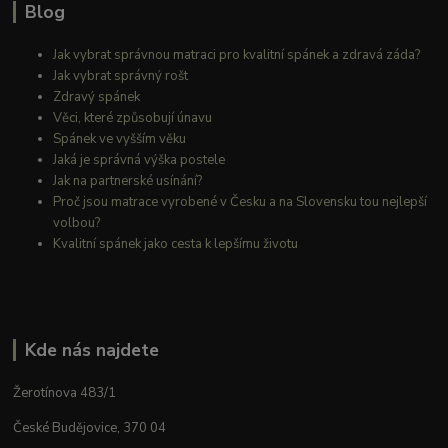
Blog
Jak vybrat správnou matraci pro kvalitní spánek a zdravá záda?
Jak vybrat správný rošt
Zdravý spánek
Věci, které způsobují únavu
Spánek ve vyšším věku
Jaká je správná výška postele
Jak na partnerské usínání?
Proč jsou matrace vyrobené v Česku a na Slovensku tou nejlepší
volbou?
Kvalitní spánek jako cesta k lepšímu životu
Kde nás najdete
Žerotínova 483/1
České Budějovice, 370 04