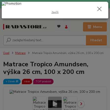
EXPRESNÍ DOPRAVA ZDARMA při nákupu nad 1000 Kč
Zavřít
0
ks
+420 733 309 882
za
0 Kč
(Po-Pá, 9-17 hod.)
Menu
Hledat
Úvod
Matrace
Matrace Tropico Amundsen, výška 26 cm, 100 x 200 cm
Matrace Tropico Amundsen,
výška 26 cm, 100 x 200 cm
+ Dárek️ 🎁
Akce
TOP produkt