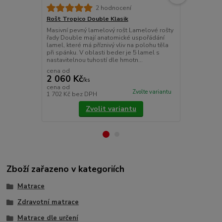
Rošt Tropic
2 hodnocení
Masivní a mo
Rošt Tropico Double Klasik
polohováním
Masivní pevný lamelový rošt Lamelové rošty
uspořádání 
řady Double mají anatomické uspořádání
kopíruje křivk
lamel, které má příznivý vliv na polohu těla
polohu těla p
při spánku. V oblasti beder je 5 lamel s
nastavitelnou tuhostí dle hmotn...
cena od
2 060 Kč
/
ks
2 800 Kč
cena od
Zvolte variantu
1 702 Kč
bez DPH
2 314 Kč
bez
Zvolit variantu
Zboží zařazeno v kategoriích
Matrace
Zdravotní matrace
Matrace dle určení