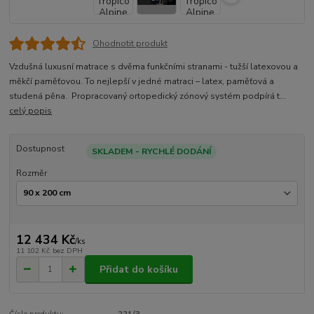
Ohodnotit produkt
Vzdušná luxusní matrace s dvěma funkčními stranami - tužší latexovou a
měkčí paměťovou. To nejlepší v jedné matraci – latex, paměťová a
studená pěna. Propracovaný ortopedický zónový systém podpírá t...
celý popis
Dostupnost
SKLADEM - RYCHLÉ DODÁNÍ
Rozměr
12 434 Kč
/
ks
11 102 Kč
bez DPH
Přidat do košíku