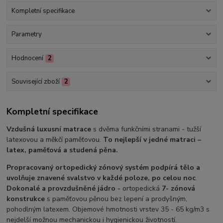
Kompletní specifikace
Parametry
Hodnocení
2
Související zboží
2
Kompletní specifikace
Vzdušná luxusní matrace
s dvěma funkčními stranami - tužší
latexovou a měkčí paměťovou.
To nejlepší v jedné matraci –
latex, paměťová a studená pěna.
Propracovaný ortopedický zónový systém podpírá tělo a
uvolňuje znavené svalstvo v každé poloze, po celou noc
.
Dokonalé a provzdušněné jádro -
ortopedická
7- zónová
konstrukce
s paměťovou pěnou bez lepení a prodyšným,
pohodlným latexem. Objemové hmotnosti vrstev 35 - 65 kg/m3 s
nejdelší možnou mechanickou i hygienickou životností.