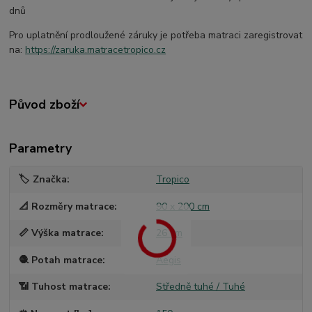
dnů
Pro uplatnění prodloužené záruky je potřeba matraci zaregistrovat
na:
https://zaruka.matracetropico.cz
Původ zboží
Parametry
🏷️ Značka
Tropico
📐 Rozměry matrace
90 x 200 cm
📏 Výška matrace
26 cm
🧶 Potah matrace
Aegis
📶 Tuhost matrace
Středně tuhé / Tuhé