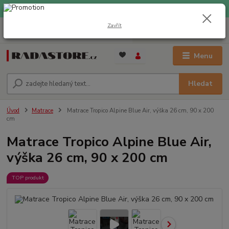
EXPRESNÍ DOPRAVA ZDARMA při nákupu nad 1000 Kč
Zavřít
0
ks
+420 733 309 882
za
0 Kč
(Po-Pá, 9-17 hod.)
Menu
Hledat
Úvod
Matrace
Matrace Tropico Alpine Blue Air, výška 26 cm, 90 x 200
cm
Matrace Tropico Alpine Blue Air,
výška 26 cm, 90 x 200 cm
TOP produkt