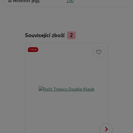
⚖️ Nosnost [kg]
150
Související zboží
2
Akce
TOP produkt
Akce