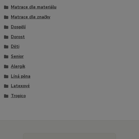
Matrace dle materiálu
Matrace dle značky
Dospělí
Dorost
Děti
Senior
Alergik
Líná pěna
Latexové
Tropico