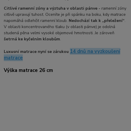
Citlivé ramenní zóny a výztuha v oblasti pánve -
ramenní zóny
citlivě upravují tuhost. Oceníte je při spánku na boku, kdy matrace
napomáhá odlehčit ramenní kloub.
Nedochází tak k „přeležení“
.
V oblasti koncentrovaného tlaku (v oblasti pánve) je odolná
studená pěna velmi vysoké objemové hmotnosti. Je zároveň
šetrná ke kyčelním kloubům
.
14 dnů na vyzkoušení
Luxusní matrace nyní se zárukou
matrace
Výška matrace 26 cm