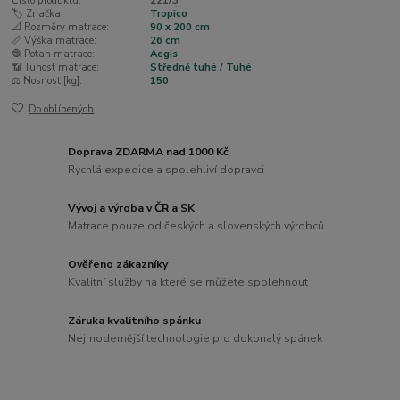
Číslo produktu:
221/3
🏷️ Značka:
Tropico
📐 Rozměry matrace:
90 x 200 cm
📏 Výška matrace:
26 cm
🧶 Potah matrace:
Aegis
📶 Tuhost matrace:
Středně tuhé / Tuhé
⚖️ Nosnost [kg]:
150
Do oblíbených
Doprava ZDARMA nad 1000 Kč
Rychlá expedice a spolehliví dopravci
Vývoj a výroba v ČR a SK
Matrace pouze od českých a slovenských výrobců
Ověřeno zákazníky
Kvalitní služby na které se můžete spolehnout
Záruka kvalitního spánku
Nejmodernější technologie pro dokonalý spánek