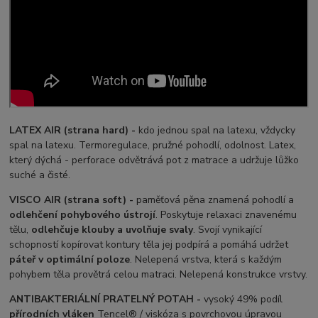
LATEX AIR (strana hard) -
kdo jednou spal na latexu, vždycky
spal na latexu. Termoregulace, pružné pohodlí, odolnost. Latex,
který dýchá - perforace odvětrává pot z matrace a udržuje lůžko
suché a čisté.
VISCO AIR (strana soft) -
paměťová pěna znamená pohodlí a
odlehčení pohybového ústrojí
. Poskytuje relaxaci znavenému
tělu,
odlehčuje klouby a uvolňuje svaly
. Svojí vynikající
schopností kopírovat kontury těla jej podpírá a pomáhá udržet
páteř v optimální poloze
. Nelepená vrstva, která s každým
pohybem těla provětrá celou matraci. Nelepená konstrukce vrstvy.
ANTIBAKTERIÁLNÍ PRATELNÝ POTAH -
vysoký 49% podíl
přírodních vláken
Tencel® / viskóza s povrchovou úpravou