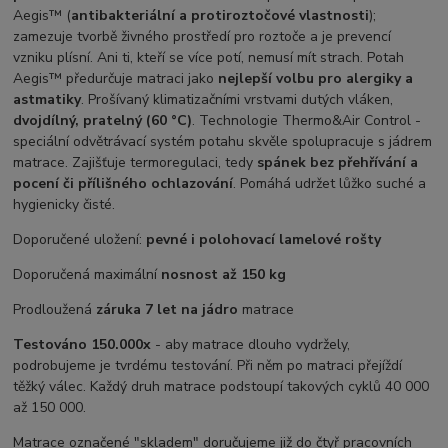
Aegis™ (
antibakteriální a protiroztočové vlastnosti
);
zamezuje tvorbě živného prostředí pro roztoče a je prevencí
vzniku plísní. Ani ti, kteří se více potí, nemusí mít strach. Potah
Aegis™ předurčuje matraci jako
nejlepší volbu pro alergiky a
astmatiky
. Prošívaný klimatizačními vrstvami dutých vláken,
dvojdílný, pratelný (60 °C)
. Technologie Thermo&Air Control -
speciální odvětrávací systém potahu skvěle spolupracuje s jádrem
matrace. Zajišťuje termoregulaci, tedy
spánek bez přehřívání a
pocení či přílišného ochlazování
. Pomáhá udržet lůžko suché a
hygienicky čisté.
Doporučené uložení:
pevné i polohovací lamelové rošty
Doporučená maximální
nosnost až 150 kg
Prodloužená
záruka 7 let na jádro
matrace
Testováno 150.000x
- aby matrace dlouho vydržely,
podrobujeme je tvrdému testování. Při něm po matraci přejíždí
těžký válec. Každý druh matrace podstoupí takových cyklů 40 000
až 150 000.
Matrace označené "skladem" doručujeme již do čtyř pracovních