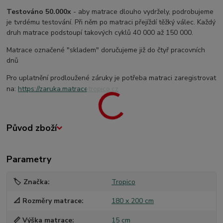
Testováno 50.000x
- aby matrace dlouho vydržely, podrobujeme
je tvrdému testování. Při něm po matraci přejíždí těžký válec. Každý
druh matrace podstoupí takových cyklů 40 000 až 150 000.
Matrace označené "skladem" doručujeme již do čtyř pracovních
dnů
Pro uplatnění prodloužené záruky je potřeba matraci zaregistrovat
na:
https://zaruka.matracetropico.cz
Původ zboží
Parametry
🏷️ Značka
Tropico
📐 Rozměry matrace
180 x 200 cm
📏 Výška matrace
15 cm