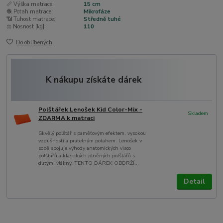
📏 Výška matrace:
15 cm
🧶 Potah matrace:
Mikrofáze
📶 Tuhost matrace:
Středně tuhé
⚖️ Nosnost [kg]:
110
Do oblíbených
K nákupu získáte dárek
Polštářek Lenošek Kid Color-Mix -
Skladem
ZDARMA k matraci
Skvělý polštář s paměťovým efektem, vysokou
vzdušností a pratelným potahem. Lenošek v
sobě spojuje výhody anatomických visco
polštářů a klasických plněných polštářů s
dutými vlákny. TENTO DÁREK OBDRŽÍ...
Detail