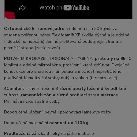
Ortopedické 5- zónové jádro
s odolnou cca 30 kg/m3 za
studena tvářenou pěnouFlexifoam® XF skvěle dýchá a je odolné
(i dětskému hopsání). Jemně profilovaná poddajnější strana a
pevnější strana (zcela rovná).
POTAH MIKROFÁZE
- DOKONALÁ HYGIENA:
pratelný na 95 °C
.
Kvalitní a odolná mikrovlákna, prošívání, které drží tvar. Dvojdílná
konstrukce pro snadnou manipulaci a možnost nepřetržitého
používání. Klimatizační vrstvy dutých vláken (termoizolace).
4Comfort
- chytré řešení:
4 různé pocity ležení díky odlišné
tuhosti ramenních zón a různé profilaci stran matrace
.
Minimální riziko špatné volby.
Doporučené uložení: pevné i polohovací lamelové rošty
Doporučená maximální
nosnost do 110 kg
Prodloužená záruka 3 roky
na jádro matrace