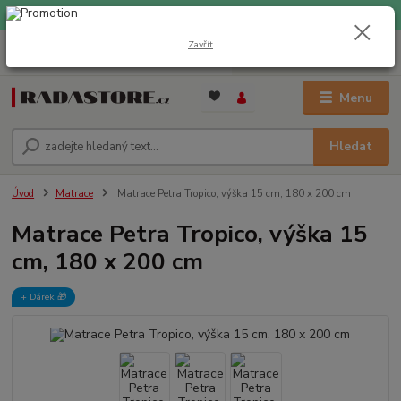
EXPRESNÍ DOPRAVA ZDARMA při nákupu nad 1000 Kč
Zavřít
0
ks
+420 733 309 882
za
0 Kč
(Po-Pá, 9-17 hod.)
Menu
Hledat
Úvod
Matrace
Matrace Petra Tropico, výška 15 cm, 180 x 200 cm
Matrace Petra Tropico, výška 15
cm, 180 x 200 cm
+ Dárek️ 🎁