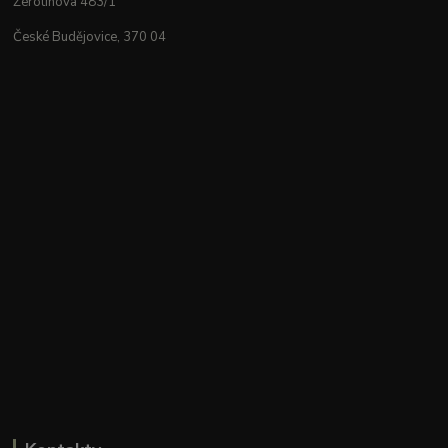
Žerotínova 483/1
České Budějovice, 370 04