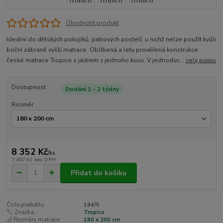
Ohodnotit produkt
Ideální do dětských pokojíků, patrových postelí, u nichž nelze použít kvůli
boční zábraně vyšší matrace. Oblíbená a lety prověřená konstrukce
české matrace Tropico s jádrem z jednoho kusu. V jednoduc...
celý popis
Dostupnost
Dodání 1 - 2 týdny
Rozměr
8 352 Kč
/
ks
7 457 Kč
bez DPH
Přidat do košíku
Číslo produktu:
194/5
🏷️ Značka:
Tropico
📐 Rozměry matrace:
180 x 200 cm