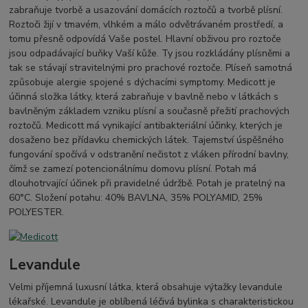
zabraňuje tvorbě a usazování domácích roztočů a tvorbě plísní.
Roztoči žijí v tmavém, vlhkém a málo odvětrávaném prostředí, a
tomu přesně odpovídá Vaše postel. Hlavní obživou pro roztoče
jsou odpadávající buňky Vaší kůže. Ty jsou rozkládány plísněmi a
tak se stávají stravitelnými pro prachové roztoče. Plíseň samotná
způsobuje alergie spojené s dýchacími symptomy. Medicott je
účinná složka látky, která zabraňuje v bavlně nebo v látkách s
bavlněným základem vzniku plísní a současně přežití prachových
roztočů. Medicott má vynikající antibakteriální účinky, kterých je
dosaženo bez přídavku chemických látek. Tajemství úspěšného
fungování spočívá v odstranění nečistot z vláken přírodní bavlny,
čímž se zamezí potencionálnímu domovu plísní. Potah má
dlouhotrvající účinek při pravidelné údržbě. Potah je pratelný na
60°C. Složení potahu: 40% BAVLNA, 35% POLYAMID, 25%
POLYESTER.
Levandule
Velmi příjemná luxusní látka, která obsahuje výtažky levandule
lékařské. Levandule je oblíbená léčivá bylinka s charakteristickou