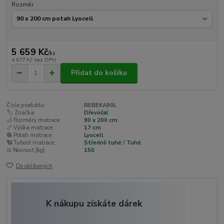
Rozměr
5 659 Kč
/
ks
4 677 Kč
bez DPH
Přidat do košíku
Číslo produktu:
REBEKA90L
🏷️ Značka:
Dřevočal
📐 Rozměry matrace:
90 x 200 cm
📏 Výška matrace:
17 cm
🧶 Potah matrace:
Lyocell
📶 Tuhost matrace:
Středně tuhé / Tuhé
⚖️ Nosnost [kg]:
150
Do oblíbených
K nákupu získáte dárek