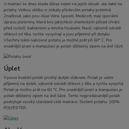
U matrací se dnes klade důraz nejen na jejich obsah, ale také na
potahy. Velkou oblibu si získaly především potahy pratelné.
Značkové, jako jsou Aloe Vera, Lyocell, Medicott, mají speciální
úpravu pleteniny, která bez jakýchkoli chemických přísad chrání
před roztoči, bakteriemi a mnoha houbami. Navíc výborně odvádí
vlhkost od těla, rychle vysychají a jsou příjemné při dotyku.
Všechny námi nabízené potahy je možné prát při 60° C. Pro
snadnější praní a manipulaci je potah dělitelný zipem na dvě části.
Úplet
Vysoce kvalitní potah prošitý dutým vláknem. Potah je velmi
příjemný na dotek, výborně odvádí vlhkost z těla a rychle vysychá.
Potah je možno prát na 60 °C. Pro snadnější praní a manipulaci je
potah dělitelný zipem na dvě části. Tento nejprodávanější potah
poskytuje vysoký standard celé matrace. Složení potahu: 100%
POLYESTER.