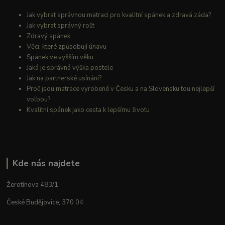
Jak vybrat správnou matraci pro kvalitní spánek a zdravá záda?
Jak vybrat správný rošt
Zdravý spánek
Věci, které způsobují únavu
Spánek ve vyšším věku
Jaká je správná výška postele
Jak na partnerské usínání?
Proč jsou matrace vyrobené v Česku a na Slovensku tou nejlepší
volbou?
Kvalitní spánek jako cesta k lepšímu životu
Kde nás najdete
Žerotínova 483/1
České Budějovice, 370 04