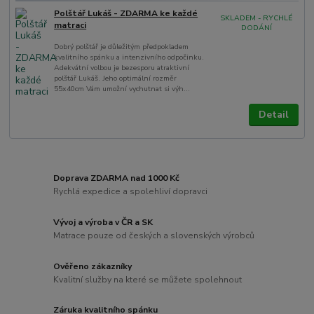
Polštář Lukáš - ZDARMA ke každé
SKLADEM - RYCHLÉ
matraci
DODÁNÍ
Dobrý polštář je důležitým předpokladem
kvalitního spánku a intenzivního odpočinku.
Adekvátní volbou je bezesporu atraktivní
polštář Lukáš. Jeho optimální rozměr
55x40cm Vám umožní vychutnat si výh...
Detail
Doprava ZDARMA nad 1000 Kč
Rychlá expedice a spolehliví dopravci
Vývoj a výroba v ČR a SK
Matrace pouze od českých a slovenských výrobců
Ověřeno zákazníky
Kvalitní služby na které se můžete spolehnout
Záruka kvalitního spánku