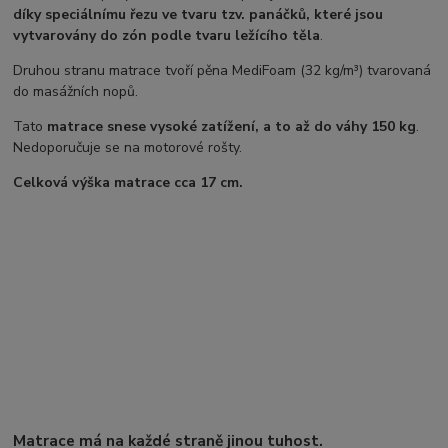
díky speciálnímu řezu ve tvaru tzv. panáčků, které jsou
vytvarovány do zón podle tvaru ležícího těla
.
Druhou stranu matrace tvoří pěna MediFoam (32 kg/m³) tvarovaná
do masážních nopů.
Tato
matrace snese vysoké zatížení, a to až do váhy 150 kg
.
Nedoporučuje se na motorové rošty.
Celková výška matrace cca 17 cm.
Matrace má na každé straně jinou tuhost.