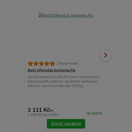
3 hodnocení
Rošt Dřevočal Systema Fix
Matracový c
Pevný lamelový rošt 28 lamel uchycených v
Chránič matr
kaučukových patkách, možnost nastavení
znečištěním.
tuhosti, nosnost roštu do 120 kg,
látky prošité
Pokládáme je
upevňujeme 
cena od
775 Kč
/
ks
2 111 Kč
/
ks
cena od
SKLADEM
1 745 Kč
bez DPH
640 Kč
bez 
Zvolit variantu