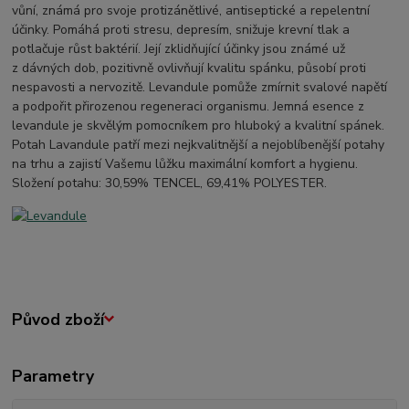
vůní, známá pro svoje protizánětlivé, antiseptické a repelentní
účinky. Pomáhá proti stresu, depresím, snižuje krevní tlak a
potlačuje růst baktérií. Její zklidňující účinky jsou známé už
z dávných dob, pozitivně ovlivňují kvalitu spánku, působí proti
nespavosti a nervozitě. Levandule pomůže zmírnit svalové napětí
a podpořit přirozenou regeneraci organismu. Jemná esence z
levandule je skvělým pomocníkem pro hluboký a kvalitní spánek.
Potah Lavandule patří mezi nejkvalitnější a nejoblíbenější potahy
na trhu a zajistí Vašemu lůžku maximální komfort a hygienu.
Složení potahu: 30,59% TENCEL, 69,41% POLYESTER.
Původ zboží
Parametry