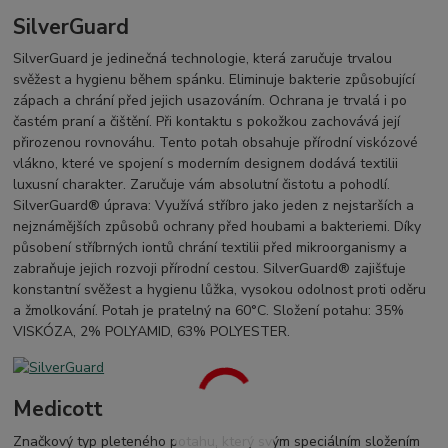
SilverGuard
SilverGuard je jedinečná technologie, která zaručuje trvalou
svěžest a hygienu během spánku. Eliminuje bakterie způsobující
zápach a chrání před jejich usazováním. Ochrana je trvalá i po
častém praní a čištění. Při kontaktu s pokožkou zachovává její
přirozenou rovnováhu. Tento potah obsahuje přírodní viskózové
vlákno, které ve spojení s moderním designem dodává textilii
luxusní charakter. Zaručuje vám absolutní čistotu a pohodlí.
SilverGuard® úprava: Využívá stříbro jako jeden z nejstarších a
nejznámějších způsobů ochrany před houbami a bakteriemi. Díky
působení stříbrných iontů chrání textilii před mikroorganismy a
zabraňuje jejich rozvoji přírodní cestou. SilverGuard® zajišťuje
konstantní svěžest a hygienu lůžka, vysokou odolnost proti oděru
a žmolkování. Potah je pratelný na 60°C. Složení potahu: 35%
VISKÓZA, 2% POLYAMID, 63% POLYESTER.
Medicott
Značkový typ pleteného potahu, který svým speciálním složením