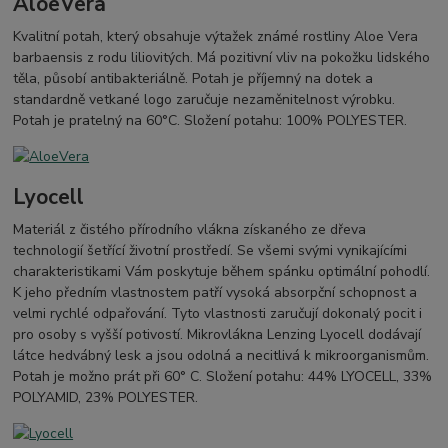
AloeVera
Kvalitní potah, který obsahuje výtažek známé rostliny Aloe Vera
barbaensis z rodu liliovitých. Má pozitivní vliv na pokožku lidského
těla, působí antibakteriálně. Potah je příjemný na dotek a
standardně vetkané logo zaručuje nezaměnitelnost výrobku.
Potah je pratelný na 60°C. Složení potahu: 100% POLYESTER.
Lyocell
Materiál z čistého přírodního vlákna získaného ze dřeva
technologií šetřící životní prostředí. Se všemi svými vynikajícími
charakteristikami Vám poskytuje během spánku optimální pohodlí.
K jeho předním vlastnostem patří vysoká absorpční schopnost a
velmi rychlé odpařování. Tyto vlastnosti zaručují dokonalý pocit i
pro osoby s vyšší potivostí. Mikrovlákna Lenzing Lyocell dodávají
látce hedvábný lesk a jsou odolná a necitlivá k mikroorganismům.
Potah je možno prát při 60° C. Složení potahu: 44% LYOCELL, 33%
POLYAMID, 23% POLYESTER.