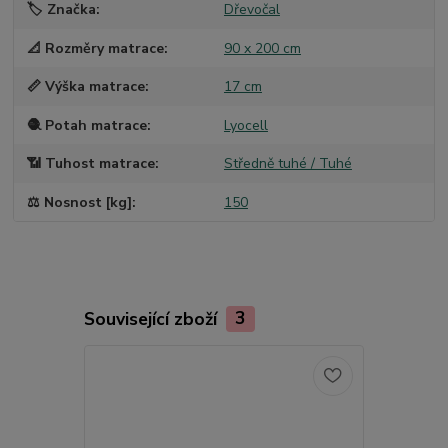
🏷️ Značka
Dřevočal
📐 Rozměry matrace
90 x 200 cm
📏 Výška matrace
17 cm
🧶 Potah matrace
Lyocell
📶 Tuhost matrace
Středně tuhé / Tuhé
⚖️ Nosnost [kg]
150
Související zboží
3