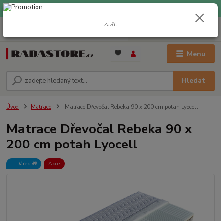
EXPRESNÍ DOPRAVA ZDARMA při nákupu nad 1000 Kč
Zavřít
0
ks
+420 733 309 882
za
0 Kč
(Po-Pá, 9-17 hod.)
Menu
Hledat
Úvod
Matrace
Matrace Dřevočal Rebeka 90 x 200 cm potah Lyocell
Matrace Dřevočal Rebeka 90 x
200 cm potah Lyocell
+ Dárek️ 🎁
Akce