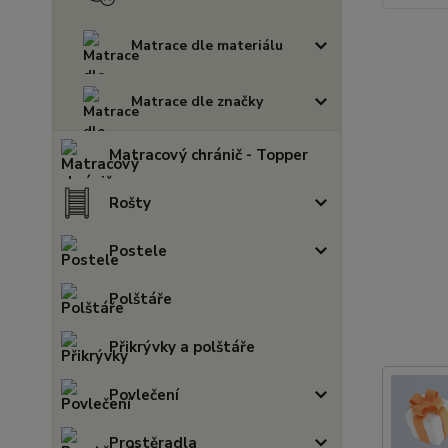
Matrace dle materiálu
Matrace dle značky
Matracový chránič - Topper
Rošty
Postele
Polštáře
Přikrývky a polštáře
Povlečení
Prostěradla