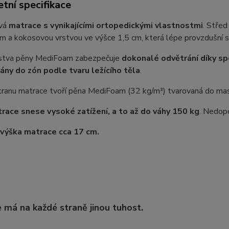
tní specifikace
ová
matrace s vynikajícími ortopedickými vlastnostmi
. Stře
m a kokosovou vrstvou ve výšce 1,5 cm, která lépe provzdušní 
stva pěny MediFoam zabezpečuje
dokonalé odvětrání díky spe
ány do zón podle tvaru ležícího těla
.
tranu matrace tvoří pěna MediFoam (32 kg/m³) tvarovaná do mas
race snese vysoké zatížení, a to až do váhy 150 kg
. Nedopo
výška matrace cca 17 cm.
 má na každé straně jinou tuhost.