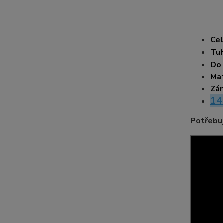
Cel
Tuh
Do
Mat
Zár
14
Potřebuj