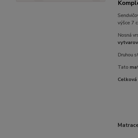
Komple
Sendvič
výšce 7 c
Nosná vr
vytvarov
Druhou s
Tato
mat
Celková 
Matrace