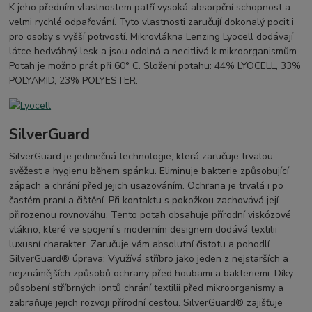
K jeho předním vlastnostem patří vysoká absorpční schopnost a
velmi rychlé odpařování. Tyto vlastnosti zaručují dokonalý pocit i
pro osoby s vyšší potivostí. Mikrovlákna Lenzing Lyocell dodávají
látce hedvábný lesk a jsou odolná a necitlivá k mikroorganismům.
Potah je možno prát při 60° C. Složení potahu: 44% LYOCELL, 33%
POLYAMID, 23% POLYESTER.
SilverGuard
SilverGuard je jedinečná technologie, která zaručuje trvalou
svěžest a hygienu během spánku. Eliminuje bakterie způsobující
zápach a chrání před jejich usazováním. Ochrana je trvalá i po
častém praní a čištění. Při kontaktu s pokožkou zachovává její
přirozenou rovnováhu. Tento potah obsahuje přírodní viskózové
vlákno, které ve spojení s moderním designem dodává textilii
luxusní charakter. Zaručuje vám absolutní čistotu a pohodlí.
SilverGuard® úprava: Využívá stříbro jako jeden z nejstarších a
nejznámějších způsobů ochrany před houbami a bakteriemi. Díky
působení stříbrných iontů chrání textilii před mikroorganismy a
zabraňuje jejich rozvoji přírodní cestou. SilverGuard® zajišťuje