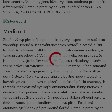
konstantní svěžest a hygienu lůžka, vysokou odolnost proti oděru
a žmolkování. Potah je pratelný na 60°C. Složení potahu: 35%
VISKÓZA, 2% POLYAMID, 63% POLYESTER.
Medicott
Značkový typ pleteného potahu, který svým speciálním složením
zabraňuje tvorbě a usazování domácích roztočů a tvorbě plísní.
Roztoči žijí v tmavém, vlhkém a málo odvětrávaném prostředí, a
tomu přesně odpovídá Vaše postel. Hlavní obživou pro roztoče
jsou odpadávající buňky Vaší kůže. Ty jsou rozkládány plísněmi a
tak se stávají stravitelnými pro prachové roztoče. Plíseň samotná
způsobuje alergie spojené s dýchacími symptomy. Medicott je
účinná složka látky, která zabraňuje v bavlně nebo v látkách s
bavlněným základem vzniku plísní a současně přežití prachových
roztočů. Medicott má vynikající antibakteriální účinky, kterých je
dosaženo bez přídavku chemických látek. Tajemství úspěšného
fungování spočívá v odstranění nečistot z vláken přírodní bavlny,
čímž se zamezí potencionálnímu domovu plísní. Potah má
dlouhotrvající účinek při pravidelné údržbě. Potah je pratelný na