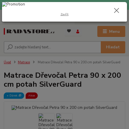
EXPRESNÍ DOPRAVA ZDARMA při nákupu nad 1000 Kč
Zavřít
0
ks
+420 733 309 882
za
0 Kč
(Po-Pá, 9-17 hod.)
Menu
Hledat
Úvod
Matrace
Matrace Dřevočal Petra 90 x 200 cm potah SilverGuard
Matrace Dřevočal Petra 90 x 200
cm potah SilverGuard
+ Dárek️ 🎁
Akce