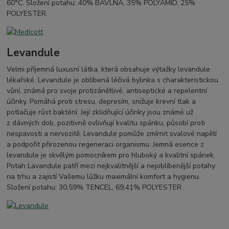
60°C. Složení potahu: 40% BAVLNA, 35% POLYAMID, 25%
POLYESTER.
Levandule
Velmi příjemná luxusní látka, která obsahuje výtažky levandule
lékařské. Levandule je oblíbená léčivá bylinka s charakteristickou
vůní, známá pro svoje protizánětlivé, antiseptické a repelentní
účinky. Pomáhá proti stresu, depresím, snižuje krevní tlak a
potlačuje růst baktérií. Její zklidňující účinky jsou známé už
z dávných dob, pozitivně ovlivňují kvalitu spánku, působí proti
nespavosti a nervozitě. Levandule pomůže zmírnit svalové napětí
a podpořit přirozenou regeneraci organismu. Jemná esence z
levandule je skvělým pomocníkem pro hluboký a kvalitní spánek.
Potah Lavandule patří mezi nejkvalitnější a nejoblíbenější potahy
na trhu a zajistí Vašemu lůžku maximální komfort a hygienu.
Složení potahu: 30,59% TENCEL, 69,41% POLYESTER.