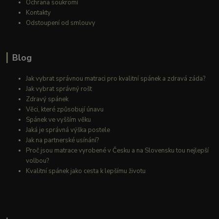
Ochrana soukromí
Kontakty
Odstoupení od smlouvy
Blog
Jak vybrat správnou matraci pro kvalitní spánek a zdravá záda?
Jak vybrat správný rošt
Zdravý spánek
Věci, které způsobují únavu
Spánek ve vyšším věku
Jaká je správná výška postele
Jak na partnerské usínání?
Proč jsou matrace vyrobené v Česku a na Slovensku tou nejlepší
volbou?
Kvalitní spánek jako cesta k lepšímu životu