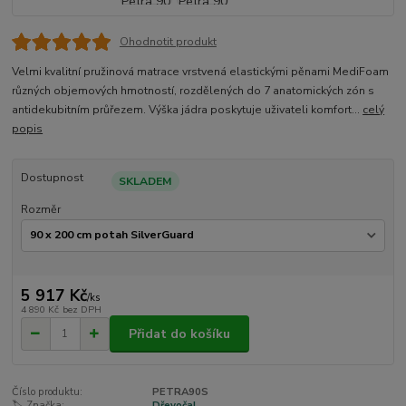
Ohodnotit produkt
Velmi kvalitní pružinová matrace vrstvená elastickými pěnami MediFoam
různých objemových hmotností, rozdělených do 7 anatomických zón s
antidekubitním průřezem. Výška jádra poskytuje uživateli komfort...
celý
popis
Dostupnost
SKLADEM
Rozměr
5 917 Kč
/
ks
4 890 Kč
bez DPH
Přidat do košíku
Číslo produktu:
PETRA90S
🏷️ Značka:
Dřevočal