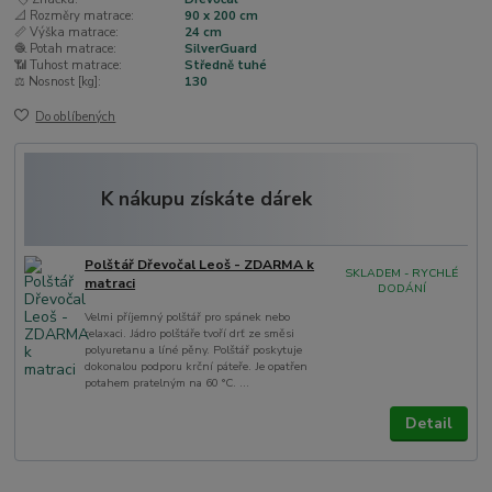
📐 Rozměry matrace:
90 x 200 cm
📏 Výška matrace:
24 cm
🧶 Potah matrace:
SilverGuard
📶 Tuhost matrace:
Středně tuhé
⚖️ Nosnost [kg]:
130
Do oblíbených
K nákupu získáte dárek
Polštář Dřevočal Leoš - ZDARMA k
SKLADEM - RYCHLÉ
matraci
DODÁNÍ
Velmi příjemný polštář pro spánek nebo
relaxaci. Jádro polštáře tvoří drť ze směsi
polyuretanu a líné pěny. Polštář poskytuje
dokonalou podporu krční páteře. Je opatřen
potahem pratelným na 60 °C. ...
Detail