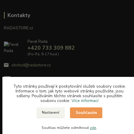
Kontakty
RADASTORE.cz
Pavel Rada
+420 733 309 882
(Po-Pá, 9-17 hod.)
obchod@radastore.cz
Tyto stránky používají k poskytování služeb soubory cookie.
Informace o tom, jak tyto webové stránky používáte, jsou
sdíleny. Používáním těchto stránek souhlasíte s použitím
souboru cookie.
Více informací
Souhlasím
Nastavení
Upravit sběr cookies.
Souhlas můžete odmítnout
zde
.
Vytvořeno na
Eshop-rychle.cz