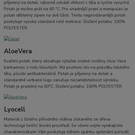
příjemný na dotek, výborně odvádí vlhkost z těla a rychle vysychá.
Potah je možno prát na 60 °C. Pro snadnější praní a manipulaci je
potah dělitelný zipem na dvě části. Tento nejprodávanější potah
poskytuje vysoký standard celé matrace. Složení potahu: 100%
POLYESTER.
AloeVera
Kvalitní potah, který obsahuje výtažek známé rostliny Aloe Vera
barbaensis z rodu liliovitých. Má pozitivní vliv na pokožku lidského
těla, působí antibakteriálně. Potah je příjemný na dotek a
standardně vetkané logo zaručuje nezaměnitelnost výrobku.
Potah je pratelný na 60°C. Složení potahu: 100% POLYESTER.
Lyocell
Materiál z čistého přírodního vlákna získaného ze dřeva
technologií šetřící životní prostředí. Se všemi svými vynikajícími
charakteristikami Vám poskytuje během spánku optimální pohodlí.