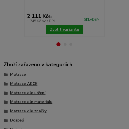
upevňujeme 
cena od
775 Kč
/
ks
2 111 Kč
/
ks
cena od
SKLADEM
1 745 Kč
bez DPH
640 Kč
bez 
Zvolit variantu
Zboží zařazeno v kategoriích
Matrace
Matrace AKCE
Matrace dle určení
Matrace dle materiálu
Matrace dle značky
Dospělí