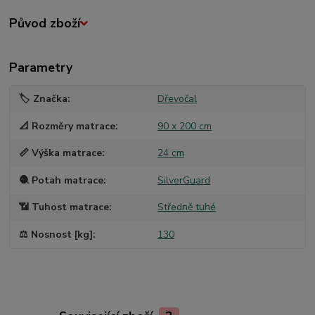
Původ zboží
Parametry
🏷️ Značka
Dřevočal
📐 Rozměry matrace
90 x 200 cm
📏 Výška matrace
24 cm
🧶 Potah matrace
SilverGuard
📶 Tuhost matrace
Středně tuhé
⚖️ Nosnost [kg]
130