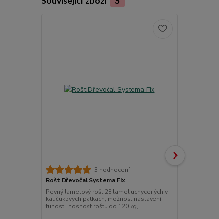
Související zboží
3
3 hodnocení
Rošt Dřevočal Systema Fix
Matracový c
Pevný lamelový rošt 28 lamel uchycených v
Chránič matr
kaučukových patkách, možnost nastavení
znečištěním.
tuhosti, nosnost roštu do 120 kg,
látky prošité
Pokládáme je