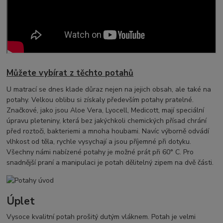
Můžete vybírat z těchto potahů
U matrací se dnes klade důraz nejen na jejich obsah, ale také na
potahy. Velkou oblibu si získaly především potahy pratelné.
Značkové, jako jsou Aloe Vera, Lyocell, Medicott, mají speciální
úpravu pleteniny, která bez jakýchkoli chemických přísad chrání
před roztoči, bakteriemi a mnoha houbami. Navíc výborně odvádí
vlhkost od těla, rychle vysychají a jsou příjemné při dotyku.
Všechny námi nabízené potahy je možné prát při 60° C. Pro
snadnější praní a manipulaci je potah dělitelný zipem na dvě části.
Úplet
Vysoce kvalitní potah prošitý dutým vláknem. Potah je velmi