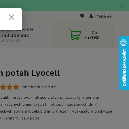
Přihlášení
 si rady? Zavolejte.
0
ks
 733 309 882
za
0 Kč
, 9-17 hod.)
m potah Lyocell
Ohodnotit produkt
kvalitní pružinová matrace vrstvená elastickými pěnami
am různých objemových hmotností, rozdělených do 7
ických zón s antidekubitním průřezem. Výška jádra poskytuje
li komfort...
celý popis