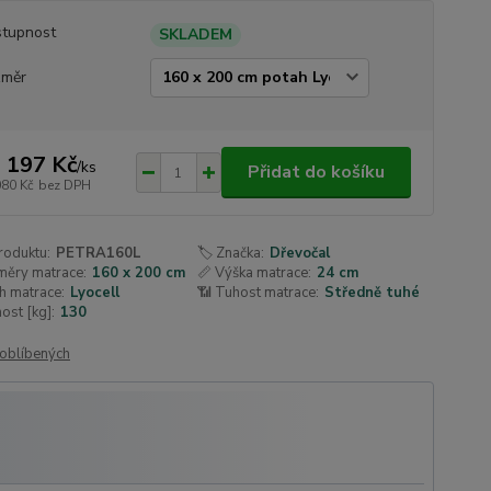
tupnost
SKLADEM
změr
 197 Kč
/
ks
Přidat do košíku
080 Kč
bez DPH
roduktu:
PETRA160L
🏷️ Značka:
Dřevočal
měry matrace:
160 x 200 cm
📏 Výška matrace:
24 cm
h matrace:
Lyocell
📶 Tuhost matrace:
Středně tuhé
ost [kg]:
130
oblíbených