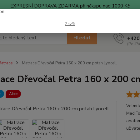
EXPRESNÍ DOPRAVA ZDARMA při nákupu nad 1000 Kč
ty
Blog
Zavřít
Nevíte
Hledat
+420
(Po-Pá
atrace
Matrace Dřevočal Petra 160 x 200 cm potah Lyocell
ace Dřevočal Petra 160 x 200 c

Akce
Velmi 
MediFo
anatom
uživate