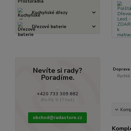
Kuchyňské dřezy
Dřezové baterie
Nevíte si rady?
Doprava
Poradíme.
Rychlá 
+420 733 309 882
(Po-Pá, 9-17 hod.)
Kompl
obchod@radastore.cz
Komple