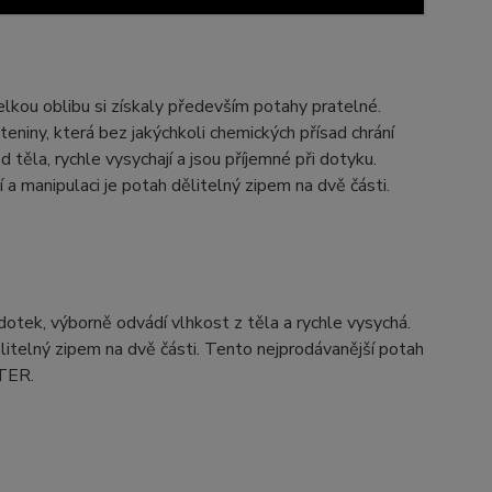
elkou oblibu si získaly především potahy pratelné.
teniny, která bez jakýchkoli chemických přísad chrání
těla, rychle vysychají a jsou příjemné při dotyku.
 a manipulaci je potah dělitelný zipem na dvě části.
dotek, výborně odvádí vlhkost z těla a rychle vysychá.
ělitelný zipem na dvě části. Tento nejprodávanější potah
STER.