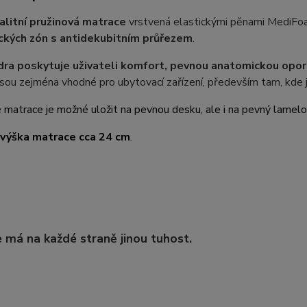
alitní pružinová matrace
vrstvená elastickými pěnami MediFo
ckých zón s antidekubitním průřezem
.
dra poskytuje uživateli komfort, pevnou anatomickou opor
sou zejména vhodné pro ubytovací zařízení, především tam, kde 
 matrace je možné uložit na pevnou desku, ale i na pevný lamelo
výška matrace cca 24
cm
.
 má na každé straně jinou tuhost.