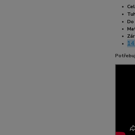
Cel
Tuh
Do
Mat
Zár
14
Potřebuj