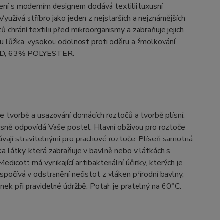
ení s moderním designem dodává textilii luxusní
Využívá stříbro jako jeden z nejstarších a nejznámějších
chrání textilii před mikroorganismy a zabraňuje jejich
nu lůžka, vysokou odolnost proti oděru a žmolkování.
MID, 63% POLYESTER.
 tvorbě a usazování domácích roztočů a tvorbě plísní.
esně odpovídá Vaše postel. Hlavní obživou pro roztoče
távají stravitelnými pro prachové roztoče. Plíseň samotná
a látky, která zabraňuje v bavlně nebo v látkách s
dicott má vynikající antibakteriální účinky, kterých je
očívá v odstranění nečistot z vláken přírodní bavlny,
nek při pravidelné údržbě. Potah je pratelný na 60°C.