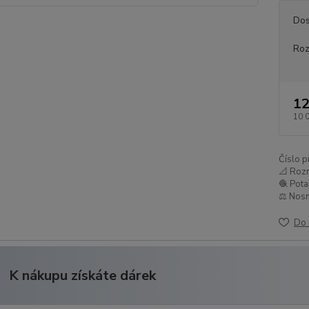
Dos
Ro
12
10 
Číslo p
📐 Roz
🧶 Pota
⚖️ Nosn
Do 
K nákupu získáte dárek