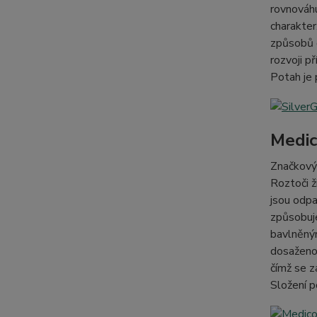
rovnováhu
charakter
způsobů o
rozvoji p
Potah je
Medic
Značkový 
Roztoči ž
jsou odpa
způsobuje
bavlněným
dosaženo 
čímž se z
Složení