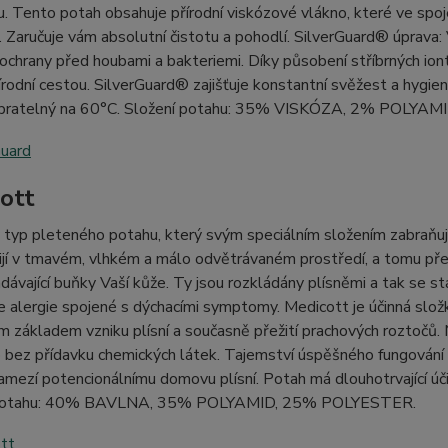
. Tento potah obsahuje přírodní viskózové vlákno, které ve spoj
. Zaručuje vám absolutní čistotu a pohodlí. SilverGuard® úprava: 
chrany před houbami a bakteriemi. Díky působení stříbrných iontů 
řírodní cestou. SilverGuard® zajišťuje konstantní svěžest a hygie
 pratelný na 60°C. Složení potahu: 35% VISKÓZA, 2% POLYA
ott
typ pleteného potahu, který svým speciálním složením zabraňuje
ijí v tmavém, vlhkém a málo odvětrávaném prostředí, a tomu př
dávající buňky Vaší kůže. Ty jsou rozkládány plísněmi a tak se s
 alergie spojené s dýchacími symptomy. Medicott je účinná složk
 základem vzniku plísní a současně přežití prachových roztočů. Me
bez přídavku chemických látek. Tajemství úspěšného fungování sp
amezí potencionálnímu domovu plísní. Potah má dlouhotrvající úči
 potahu: 40% BAVLNA, 35% POLYAMID, 25% POLYESTER.