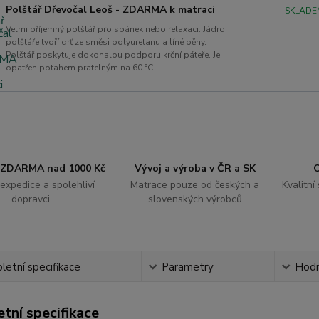
Polštář Dřevočal Leoš - ZDARMA k matraci
SKLADE
Velmi příjemný polštář pro spánek nebo relaxaci. Jádro
polštáře tvoří drť ze směsi polyuretanu a líné pěny.
Polštář poskytuje dokonalou podporu krční páteře. Je
opatřen potahem pratelným na 60 °C. ...
 ZDARMA nad 1000 Kč
Vývoj a výroba v ČR a SK
O
expedice a spolehliví
Matrace pouze od českých a
Kvalitní
dopravci
slovenských výrobců
etní specifikace
Parametry
Hodn
tní specifikace