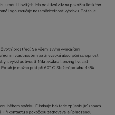
 z rodu liliovitých. Má pozitivní vliv na pokožku lidského
tkané logo zaručuje nezaměnitelnost výrobku. Potah je
 životní prostředí. Se všemi svými vynikajícími
 předním vlastnostem patří vysoká absorpční schopnost
soby s vyšší potivostí. Mikrovlákna Lenzing Lyocell
. Potah je možno prát při 60° C. Složení potahu: 44%
gienu během spánku. Eliminuje bakterie způsobující zápach
ní. Při kontaktu s pokožkou zachovává její přirozenou