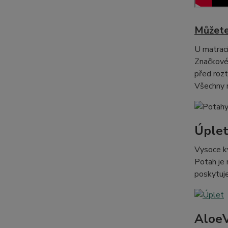
Můžete
U matrací
Značkové,
před rozt
Všechny n
Úple
Vysoce kv
Potah je 
poskytuj
Aloe