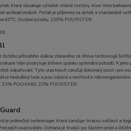
potah, který obsahuje výtažek známé rostliny Aloe Vera barbaensis
obí antibakteriálně. Potah je příjemný na dotek a standardně ve
 na 60°C. Složení potahu: 100% POLYESTER.
ll
z čistého přírodního vlákna získaného ze dřeva technologií šetřící
istikami Vám poskytuje během spánku optimální pohodlí. K jeho
ychlé odpařování. Tyto vlastnosti zaručují dokonalý pocit i pro o
látce hedvábný lesk a jsou odolná a necitlivá k mikroorganismům
, 33% POLYAMID, 23% POLYESTER.
rGuard
rd je jedinečná technologie, která zaručuje trvalou svěžest a hy
před jejich usazováním. Ochrana je trvalá i po častém praní a čiště