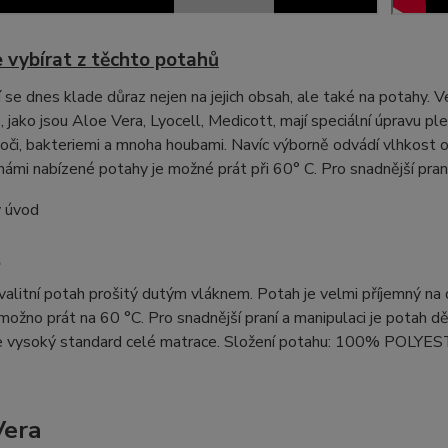
 vybírat z těchto potahů
 se dnes klade důraz nejen na jejich obsah, ale také na potahy. V
 jako jsou Aloe Vera, Lyocell, Medicott, mají speciální úpravu ple
oči, bakteriemi a mnoha houbami. Navíc výborně odvádí vlhkost od 
ámi nabízené potahy je možné prát při 60° C. Pro snadnější praní
t
alitní potah prošitý dutým vláknem. Potah je velmi příjemný na 
možno prát na 60 °C. Pro snadnější praní a manipulaci je potah d
e vysoký standard celé matrace. Složení potahu: 100% POLYE
Vera