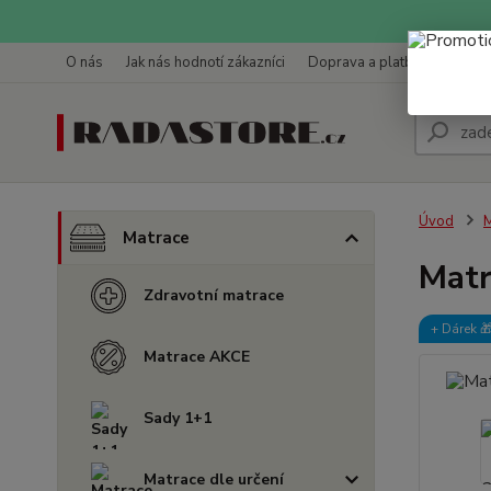
O nás
Jak nás hodnotí zákazníci
Doprava a platba
Kontak
Úvod
M
Matrace
Matr
Zdravotní matrace
+ Dárek️ 
Matrace AKCE
Sady 1+1
Matrace dle určení