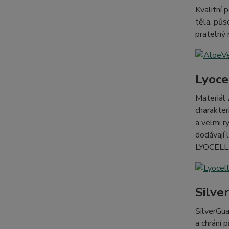
Kvalitní 
těla, půs
pratelný
Lyoce
Materiál 
charakter
a velmi r
dodávají 
LYOCELL
Silve
SilverGua
a chrání 