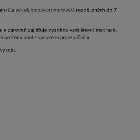
am různých objemových hmotností,
rozdělených do 7
u a zároveň zajišťuje vysokou vzdušnost matrace.
je potřeba docílit vysokého provzdušnění.
vý rošt.