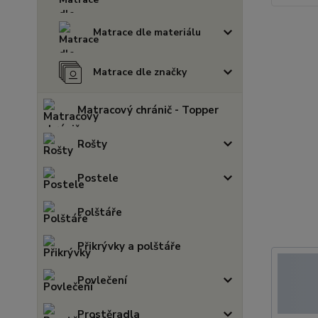
Matrace dle materiálu
Matrace dle značky
Matracový chránič - Topper
Rošty
Postele
Polštáře
Přikrývky a polštáře
Povlečení
Prostěradla