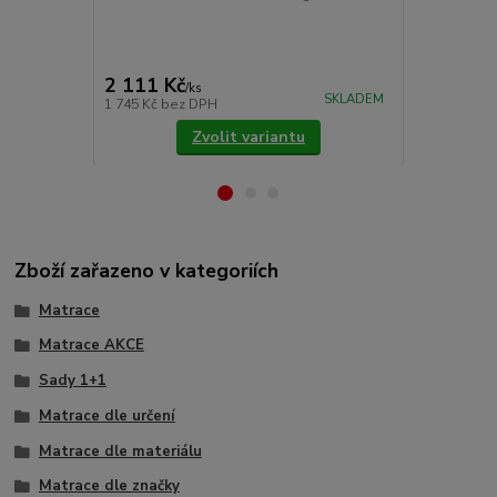
Pokládáme je
upevňujeme 
cena od
775 Kč
/
ks
2 111 Kč
/
ks
cena od
SKLADEM
1 745 Kč
bez DPH
640 Kč
bez 
Zvolit variantu
Zboží zařazeno v kategoriích
Matrace
Matrace AKCE
Sady 1+1
Matrace dle určení
Matrace dle materiálu
Matrace dle značky