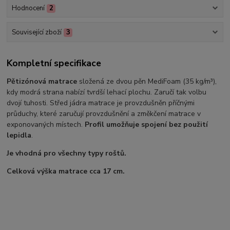
Hodnocení
2
Související zboží
3
Kompletní specifikace
Pětizónová matrace
složená ze dvou pěn MediFoam (35 kg/m³),
kdy modrá strana nabízí tvrdší lehací plochu. Zaručí tak volbu
dvojí tuhosti. Střed jádra matrace je provzdušněn příčnými
průduchy, které zaručují provzdušnění a změkčení matrace v
exponovaných místech.
Profil umožňuje spojení bez použití
lepidla
.
Je vhodná pro všechny typy roštů.
Celková výška matrace cca 17 cm.