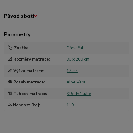
Původ zboží
Parametry
🏷️ Značka
Dřevočal
📐 Rozměry matrace
90 x 200 cm
📏 Výška matrace
17 cm
🧶 Potah matrace
Aloe Vera
📶 Tuhost matrace
Středně tuhé
⚖️ Nosnost [kg]
110