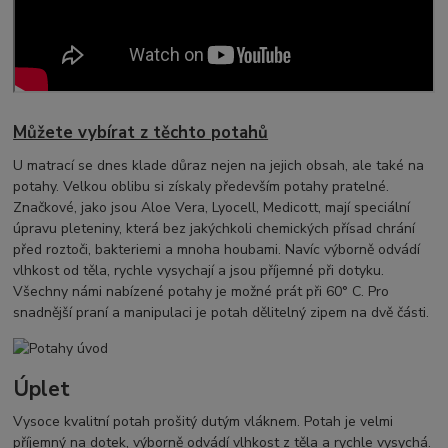
Můžete vybírat z těchto potahů
U matrací se dnes klade důraz nejen na jejich obsah, ale také na
potahy. Velkou oblibu si získaly především potahy pratelné.
Značkové, jako jsou Aloe Vera, Lyocell, Medicott, mají speciální
úpravu pleteniny, která bez jakýchkoli chemických přísad chrání
před roztoči, bakteriemi a mnoha houbami. Navíc výborně odvádí
vlhkost od těla, rychle vysychají a jsou příjemné při dotyku.
Všechny námi nabízené potahy je možné prát při 60° C. Pro
snadnější praní a manipulaci je potah dělitelný zipem na dvě části.
Úplet
Vysoce kvalitní potah prošitý dutým vláknem. Potah je velmi
příjemný na dotek, výborně odvádí vlhkost z těla a rychle vysychá.