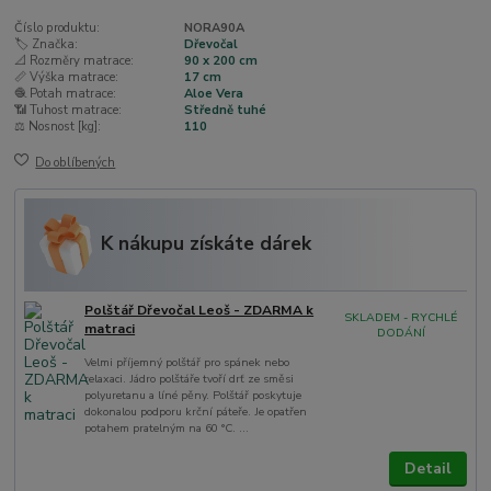
Číslo produktu:
NORA90A
🏷️ Značka:
Dřevočal
📐 Rozměry matrace:
90 x 200 cm
📏 Výška matrace:
17 cm
🧶 Potah matrace:
Aloe Vera
📶 Tuhost matrace:
Středně tuhé
⚖️ Nosnost [kg]:
110
Do oblíbených
K nákupu získáte dárek
Polštář Dřevočal Leoš - ZDARMA k
SKLADEM - RYCHLÉ
matraci
DODÁNÍ
Velmi příjemný polštář pro spánek nebo
relaxaci. Jádro polštáře tvoří drť ze směsi
polyuretanu a líné pěny. Polštář poskytuje
dokonalou podporu krční páteře. Je opatřen
potahem pratelným na 60 °C. ...
Detail