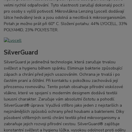
velmi rychlé odpařování. Tyto vlastnosti zaručují dokonalý pocit i
pro osoby s vyšší potivostí. Mikrovlákna Lenzing Lyocell dodávají
látce hedvábný lesk a jsou odolná a necitlivá k mikroorganismům.
Potah je možno prát při 60° C. Složení potahu: 44% LYOCELL, 33%
POLYAMID, 23% POLYESTER.
SilverGuard
SilverGuard je jedinečná technologie, která zaručuje trvalou
svěžest a hygienu během spánku. Eliminuje bakterie způsobující
zápach a chrání před jejich usazováním. Ochrana je trvalá i po
častém praní a čištění. Při kontaktu s pokožkou zachovává její
přirozenou rovnováhu. Tento potah obsahuje přírodní viskózové
vlákno, které ve spojení s moderním designem dodává textilii
luxusní charakter. Zaručuje vám absolutní čistotu a pohodlí.
SilverGuard® úprava: Využívá stříbro jako jeden z nejstarších a
nejznámějších způsobů ochrany před houbami a bakteriemi. Díky
působení stříbrných iontů chrání textilii před mikroorganismy a
zabraňuje jejich rozvoji přírodní cestou. SilverGuard® zajišťuje
konstantní svěžest a hygienu lůžka, vysokou odolnost proti oděru