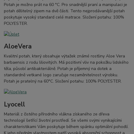
Potah je možno prát na 60 °C. Pro snadnější praní a manipulaci je
potah dělitelný zipem na dvě části. Tento nejprodávanější potah
poskytuje vysoký standard celé matrace. Složení potahu: 100%
POLYESTER.
AloeVera
Kvalitní potah, který obsahuje výtažek známé rostliny Aloe Vera
barbaensis z rodu liliovitých. Má pozitivní vliv na pokožku lidského
těla, působí antibakteriálně. Potah je příjemný na dotek a
standardně vetkané logo zaručuje nezaměnitelnost výrobku.
Potah je pratelný na 60°C. Složení potahu: 100% POLYESTER.
Lyocell
Materiál z čistého přírodního vlákna získaného ze dřeva
technologií šetřící životní prostředí. Se všemi svými vynikajícími
charakteristikami Vám poskytuje během spánku optimální pohodlí.
K jeho předním vlastnostem patří vysoká absorpční schopnost a