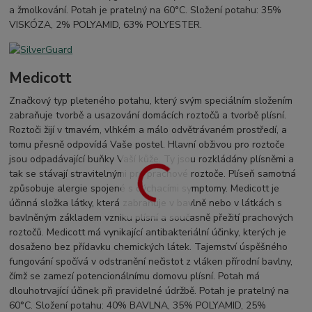
a žmolkování. Potah je pratelný na 60°C. Složení potahu: 35%
VISKÓZA, 2% POLYAMID, 63% POLYESTER.
Medicott
Značkový typ pleteného potahu, který svým speciálním složením
zabraňuje tvorbě a usazování domácích roztočů a tvorbě plísní.
Roztoči žijí v tmavém, vlhkém a málo odvětrávaném prostředí, a
tomu přesně odpovídá Vaše postel. Hlavní obživou pro roztoče
jsou odpadávající buňky Vaší kůže. Ty jsou rozkládány plísněmi a
tak se stávají stravitelnými pro prachové roztoče. Plíseň samotná
způsobuje alergie spojené s dýchacími symptomy. Medicott je
účinná složka látky, která zabraňuje v bavlně nebo v látkách s
bavlněným základem vzniku plísní a současně přežití prachových
roztočů. Medicott má vynikající antibakteriální účinky, kterých je
dosaženo bez přídavku chemických látek. Tajemství úspěšného
fungování spočívá v odstranění nečistot z vláken přírodní bavlny,
čímž se zamezí potencionálnímu domovu plísní. Potah má
dlouhotrvající účinek při pravidelné údržbě. Potah je pratelný na
60°C. Složení potahu: 40% BAVLNA, 35% POLYAMID, 25%