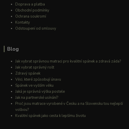
Doprava a platba
Obchodní podmínky
Ochrana soukromí
Kontakty
Odstoupení od smlouvy
Blog
Jak vybrat správnou matraci pro kvalitní spánek a zdravá záda?
Jak vybrat správný rošt
Zdravý spánek
Věci, které způsobují únavu
Spánek ve vyšším věku
Jaká je správná výška postele
Jak na partnerské usínání?
Proč jsou matrace vyrobené v Česku a na Slovensku tou nejlepší
volbou?
Kvalitní spánek jako cesta k lepšímu životu