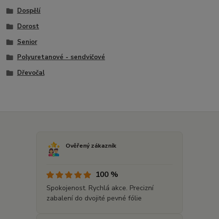
Dospělí
Dorost
Senior
Polyuretanové - sendvičové
Dřevočal
Ověřený zákazník
100 %
Spokojenost. Rychlá akce. Precizní
zabalení do dvojité pevné fólie