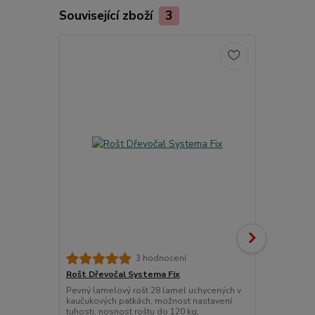
Související zboží
3
3 hodnocení
Rošt Dřevočal Systema Fix
Matracový c
Pevný lamelový rošt 28 lamel uchycených v
Chránič matr
kaučukových patkách, možnost nastavení
znečištěním.
tuhosti, nosnost roštu do 120 kg,
látky prošité