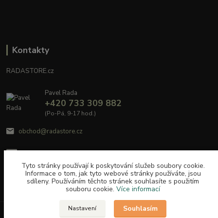
Kontakty
RADASTORE.cz
Pavel Rada
+420 733 309 882
(Po-Pá, 9-17 hod.)
obchod@radastore.cz
Tyto stránky používají k poskytování služeb soubory cookie.
Informace o tom, jak tyto webové stránky používáte, jsou
sdíleny. Používáním těchto stránek souhlasíte s použitím
souboru cookie.
Více informací
Souhlasím
Nastavení
Upravit sběr cookies.