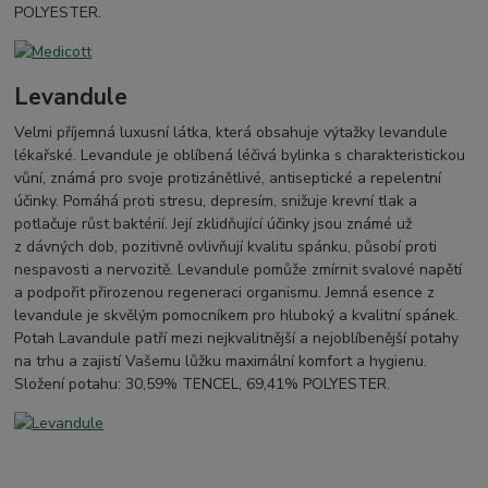
POLYESTER.
Levandule
Velmi příjemná luxusní látka, která obsahuje výtažky levandule
lékařské. Levandule je oblíbená léčivá bylinka s charakteristickou
vůní, známá pro svoje protizánětlivé, antiseptické a repelentní
účinky. Pomáhá proti stresu, depresím, snižuje krevní tlak a
potlačuje růst baktérií. Její zklidňující účinky jsou známé už
z dávných dob, pozitivně ovlivňují kvalitu spánku, působí proti
nespavosti a nervozitě. Levandule pomůže zmírnit svalové napětí
a podpořit přirozenou regeneraci organismu. Jemná esence z
levandule je skvělým pomocníkem pro hluboký a kvalitní spánek.
Potah Lavandule patří mezi nejkvalitnější a nejoblíbenější potahy
na trhu a zajistí Vašemu lůžku maximální komfort a hygienu.
Složení potahu: 30,59% TENCEL, 69,41% POLYESTER.