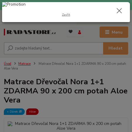
EXPRESNÍ DOPRAVA ZDARMA při nákupu nad 1000 Kč
Zavřít
0
ks
+420 733 309 882
za
0 Kč
(Po-Pá, 9-17 hod.)
Menu
Hledat
Úvod
Matrace
Matrace Dřevočal Nora 1+1 ZDARMA 90 x 200 cm potah
Aloe Vera
Matrace Dřevočal Nora 1+1
ZDARMA 90 x 200 cm potah Aloe
Vera
+ Dárek️ 🎁
Akce