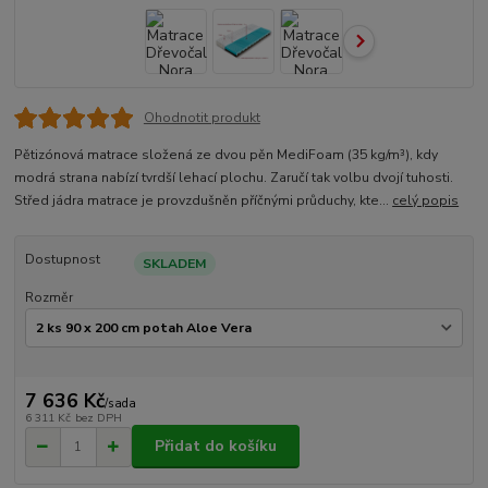
Ohodnotit produkt
Pětizónová matrace složená ze dvou pěn MediFoam (35 kg/m³), kdy
modrá strana nabízí tvrdší lehací plochu. Zaručí tak volbu dvojí tuhosti.
Střed jádra matrace je provzdušněn příčnými průduchy, kte...
celý popis
Dostupnost
SKLADEM
Rozměr
7 636 Kč
/
sada
6 311 Kč
bez DPH
Přidat do košíku