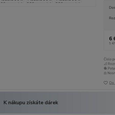
Dos
Ro
6 
5 4
Číslo p
📐 Roz
🧶 Pota
⚖️ Nosn
Do 
K nákupu získáte dárek