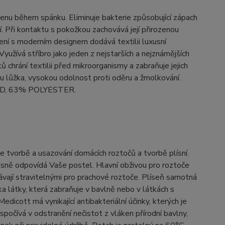
gienu během spánku. Eliminuje bakterie způsobující zápach
ní. Při kontaktu s pokožkou zachovává její přirozenou
ení s moderním designem dodává textilii luxusní
Využívá stříbro jako jeden z nejstarších a nejznámějších
chrání textilii před mikroorganismy a zabraňuje jejich
nu lůžka, vysokou odolnost proti oděru a žmolkování.
MID, 63% POLYESTER.
 tvorbě a usazování domácích roztočů a tvorbě plísní.
esně odpovídá Vaše postel. Hlavní obživou pro roztoče
távají stravitelnými pro prachové roztoče. Plíseň samotná
a látky, která zabraňuje v bavlně nebo v látkách s
dicott má vynikající antibakteriální účinky, kterých je
očívá v odstranění nečistot z vláken přírodní bavlny,