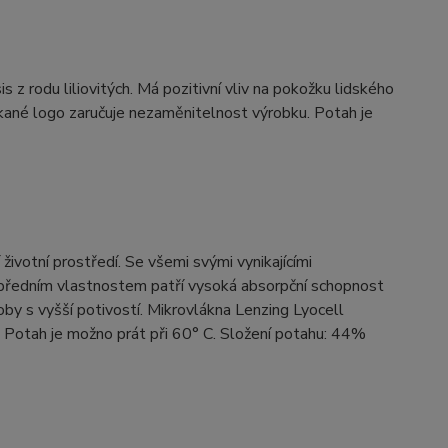
 z rodu liliovitých. Má pozitivní vliv na pokožku lidského
tkané logo zaručuje nezaměnitelnost výrobku. Potah je
 životní prostředí. Se všemi svými vynikajícími
 předním vlastnostem patří vysoká absorpční schopnost
soby s vyšší potivostí. Mikrovlákna Lenzing Lyocell
. Potah je možno prát při 60° C. Složení potahu: 44%