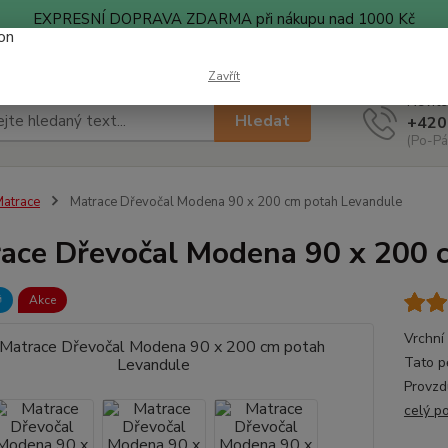
EXPRESNÍ DOPRAVA ZDARMA při nákupu nad 1000 Kč
ty
Blog
Zavřít
Nevíte
Hledat
+420
(Po-Pá
atrace
Matrace Dřevočal Modena 90 x 200 cm potah Levandule
ace Dřevočal Modena 90 x 200 

Akce
Vrchní
Tato p
Provzdu
celý p