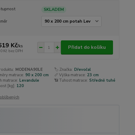
tupnost
SKLADEM
změr
619 Kč
/
ks
Přidat do košíku
70 Kč
bez DPH
roduktu:
MODENA90LE
🏷️ Značka:
Dřevočal
měry matrace:
90 x 200 cm
📏 Výška matrace:
23 cm
h matrace:
Levandule
📶 Tuhost matrace:
Středně tuhé
ost [kg]:
120
oblíbených