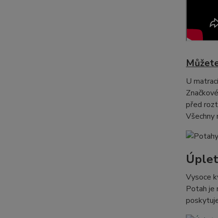
Můžete
U matrací
Značkové,
před rozt
Všechny n
Úple
Vysoce kv
Potah je 
poskytuj