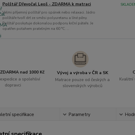
Polštář Dřevočal Leoš - ZDARMA k matraci
SKLADE
Velmi příjemný polštář pro spánek nebo relaxaci. Jádro
polštáře tvoří drť ze směsi polyuretanu a líné pěny.
Polštář poskytuje dokonalou podporu krční páteře. Je
opatřen potahem pratelným na 60 °C. ...
 ZDARMA nad 1000 Kč
O
Vývoj a výroba v ČR a SK
expedice a spolehliví
Kvalitní
Matrace pouze od českých a
dopravci
slovenských výrobců
etní specifikace
Parametry
Hodn
tní specifikace