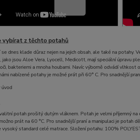
 vybírat z těchto potahů
 se dnes klade důraz nejen na jejich obsah, ale také na potahy. V
 jako jsou Aloe Vera, Lyocell, Medicott, mají speciální úpravu ple
oči, bakteriemi a mnoha houbami. Navíc výborně odvádí vlhkost od 
ámi nabízené potahy je možné prát při 60° C. Pro snadnější praní
t
alitní potah prošitý dutým vláknem. Potah je velmi příjemný na 
možno prát na 60 °C. Pro snadnější praní a manipulaci je potah d
e vysoký standard celé matrace. Složení potahu: 100% POLYE