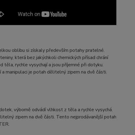
elkou oblibu si získaly především potahy pratelné.
teniny, která bez jakýchkoli chemických přísad chrání
těla, rychle vysychají a jsou příjemné při dotyku.
 a manipulaci je potah dělitelný zipem na dvě části.
dotek, výborně odvádí vlhkost z těla a rychle vysychá.
ělitelný zipem na dvě části. Tento nejprodávanější potah
STER.