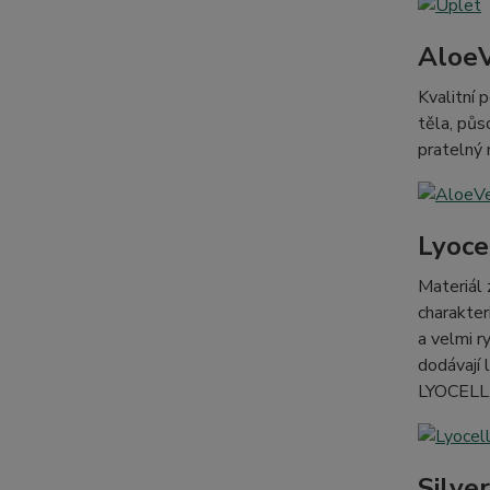
Aloe
Kvalitní 
těla, půs
pratelný
Lyoce
Materiál 
charakter
a velmi r
dodávají 
LYOCELL
Silve