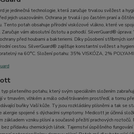
rd je jedinečná technologie, která zaručuje trvalou svěžest a hy
před jejich usazováním. Ochrana je trvalá i po častém praní a čiště
. Tento potah obsahuje přírodní viskózové vlákno, které ve spoj
. Zaručuje vám absolutní čistotu a pohodlí. SilverGuard® úprava: 
chrany před houbami a bakteriemi. Díky působení stříbrných iontů 
řírodní cestou. SilverGuard® zajišťuje konstantní svěžest a hygie
 pratelný na 60°C. Složení potahu: 35% VISKÓZA, 2% POLYA
ott
typ pleteného potahu, který svým speciálním složením zabraňuje
ijí v tmavém, vlhkém a málo odvětrávaném prostředí, a tomu př
dávající buňky Vaší kůže. Ty jsou rozkládány plísněmi a tak se s
 alergie spojené s dýchacími symptomy. Medicott je účinná složk
 základem vzniku plísní a současně přežití prachových roztočů. Me
bez přídavku chemických látek. Tajemství úspěšného fungování sp