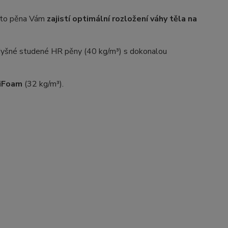
ato pěna Vám
zajistí optimální rozložení váhy těla na
odyšné studené HR pěny (40 kg/m³) s dokonalou
diFoam
(32 kg/m³).