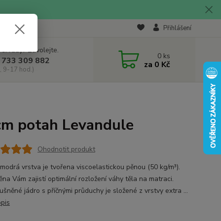
Přihlášení
 si rady? Zavolejte.
0
ks
 733 309 882
za
0 Kč
, 9-17 hod.)
cm potah Levandule
Ohodnotit produkt
 modrá vrstva je tvořena viscoelastickou pěnou (50 kg/m³).
ěna Vám zajistí optimální rozložení váhy těla na matraci.
šněné jádro s příčnými průduchy je složené z vrstvy extra ...
opis