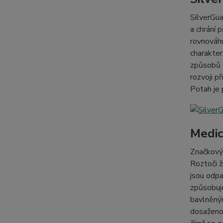
SilverGua
a chrání 
rovnováhu
charakter
způsobů o
rozvoji p
Potah je
Medic
Značkový 
Roztoči ž
jsou odpa
způsobuje
bavlněným
dosaženo 