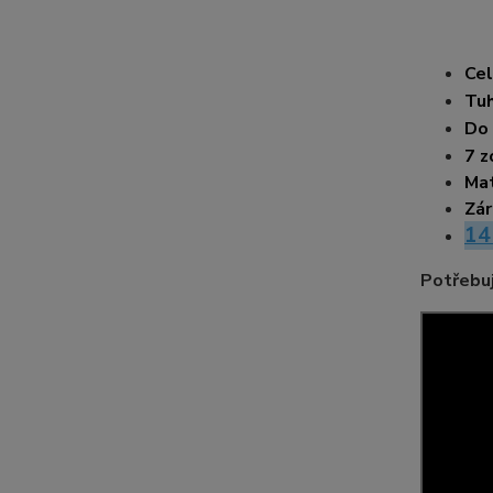
Cel
Tuh
Do
7 z
Mat
Zár
14
Potřebuj