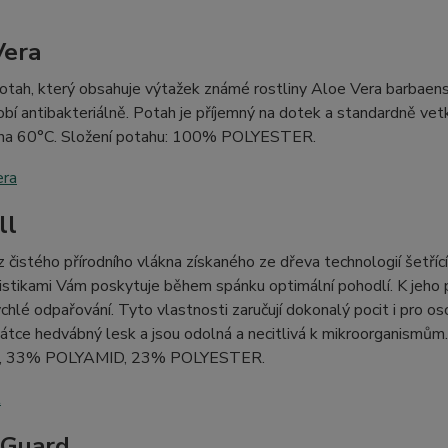
Vera
potah, který obsahuje výtažek známé rostliny Aloe Vera barbaensis
obí antibakteriálně. Potah je příjemný na dotek a standardně ve
 na 60°C. Složení potahu: 100% POLYESTER.
ll
z čistého přírodního vlákna získaného ze dřeva technologií šetřící
istikami Vám poskytuje během spánku optimální pohodlí. K jeho
ychlé odpařování. Tyto vlastnosti zaručují dokonalý pocit i pro o
látce hedvábný lesk a jsou odolná a necitlivá k mikroorganismům
, 33% POLYAMID, 23% POLYESTER.
rGuard