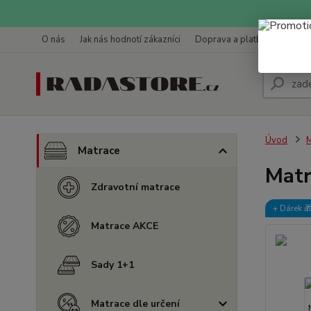
O nás
Jak nás hodnotí zákazníci
Doprava a platba
Kontak
Úvod
M
Matrace
Matr
Zdravotní matrace
+ Dárek️ 
Matrace AKCE
Sady 1+1
Matrace dle určení