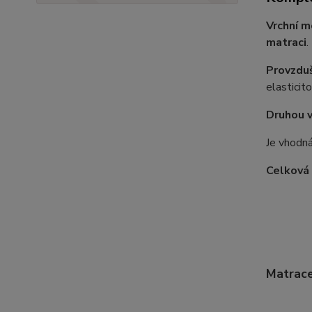
Vrchní m
matraci
.
Provzduš
elasticit
Druhou v
Je vhodná
Celková
Matrace