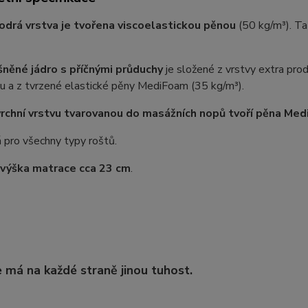
odrá vrstva je tvořena viscoelastickou pěnou
(50 kg/m³). T
něné jádro s příčnými průduchy
je složené z vrstvy extra pr
ou a z tvrzené elastické pěny MediFoam (35 kg/m³).
rchní vrstvu tvarovanou do masážních nopů tvoří pěna Me
 pro všechny typy roštů.
 výška matrace cca 23 cm
.
 má na každé straně jinou tuhost.