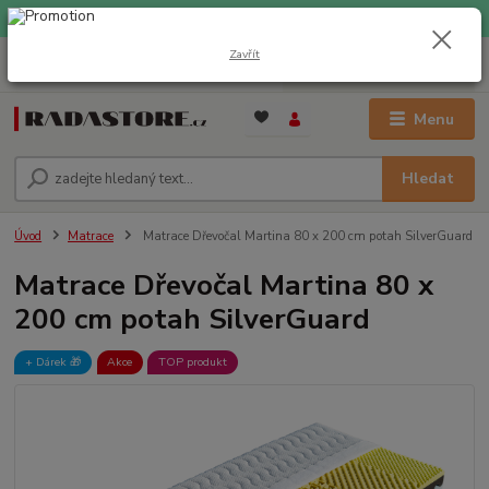
EXPRESNÍ DOPRAVA ZDARMA při nákupu nad 1000 Kč
Zavřít
0
ks
+420 733 309 882
za
0 Kč
(Po-Pá, 9-17 hod.)
Menu
Hledat
Úvod
Matrace
Matrace Dřevočal Martina 80 x 200 cm potah SilverGuard
Matrace Dřevočal Martina 80 x
200 cm potah SilverGuard
+ Dárek️ 🎁
Akce
TOP produkt