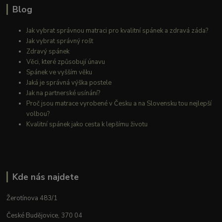
Blog
Jak vybrat správnou matraci pro kvalitní spánek a zdravá záda?
Jak vybrat správný rošt
Zdravý spánek
Věci, které způsobují únavu
Spánek ve vyšším věku
Jaká je správná výška postele
Jak na partnerské usínání?
Proč jsou matrace vyrobené v Česku a na Slovensku tou nejlepší
volbou?
Kvalitní spánek jako cesta k lepšímu životu
Kde nás najdete
Žerotínova 483/1
České Budějovice, 370 04