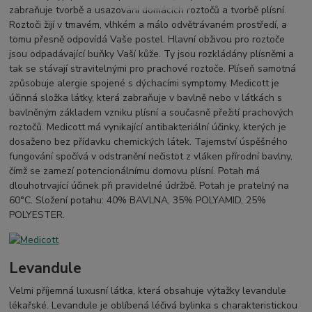
zabraňuje tvorbě a usazování domácích roztočů a tvorbě plísní.
Roztoči žijí v tmavém, vlhkém a málo odvětrávaném prostředí, a
tomu přesně odpovídá Vaše postel. Hlavní obživou pro roztoče
jsou odpadávající buňky Vaší kůže. Ty jsou rozkládány plísněmi a
tak se stávají stravitelnými pro prachové roztoče. Plíseň samotná
způsobuje alergie spojené s dýchacími symptomy. Medicott je
účinná složka látky, která zabraňuje v bavlně nebo v látkách s
bavlněným základem vzniku plísní a současně přežití prachových
roztočů. Medicott má vynikající antibakteriální účinky, kterých je
dosaženo bez přídavku chemických látek. Tajemství úspěšného
fungování spočívá v odstranění nečistot z vláken přírodní bavlny,
čímž se zamezí potencionálnímu domovu plísní. Potah má
dlouhotrvající účinek při pravidelné údržbě. Potah je pratelný na
60°C. Složení potahu: 40% BAVLNA, 35% POLYAMID, 25%
POLYESTER.
Levandule
Velmi příjemná luxusní látka, která obsahuje výtažky levandule
lékařské. Levandule je oblíbená léčivá bylinka s charakteristickou