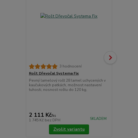
3 hodnocení
Rošt Dřevočal Systema Fix
Matracový c
Pevný lamelový rošt 28 lamel uchycených v
Chránič matr
kaučukových patkách, možnost nastavení
znečištěním.
tuhosti, nosnost roštu do 120 kg,
látky prošité
Pokládáme je
upevňujeme 
cena od
775 Kč
/
ks
2 111 Kč
/
ks
cena od
SKLADEM
1 745 Kč
bez DPH
640 Kč
bez 
Zvolit variantu