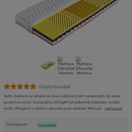
Ohodnotit produkt
Jádro matrace se skládá ze dvou odlišných pěn zasazených do sebe
podélnou vlnou. Černá pěna (35 kg/m³) je příjemně elastická, modrá
tvrdší (35 kg/m³) s vyšším odporem proti stlačení. Mezi pě...
celý popis
Dostupnost
SKLADEM