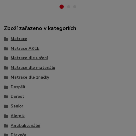
Zboží zařazeno v kategoriích
Matrace
Matrace AKCE
Matrace dle určení
Matrace dle materiálu
Matrace dle značky
Dospělí
Dorost
Senior
Alergik
Antibakteriální
Dřevočal