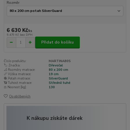
Rozměr
6 630 Kč
/
ks
5 479 Kč
bez DPH
Přidat do košíku
Číslo produktu:
MARTINA80S
🏷️ Značka:
Dřevočal
📐 Rozměry matrace:
80 x 200 cm
📏 Výška matrace:
19 cm
🧶 Potah matrace:
SilverGuard
📶 Tuhost matrace:
Středně tuhé
⚖️ Nosnost [kg]:
130
Do oblíbených
K nákupu získáte dárek