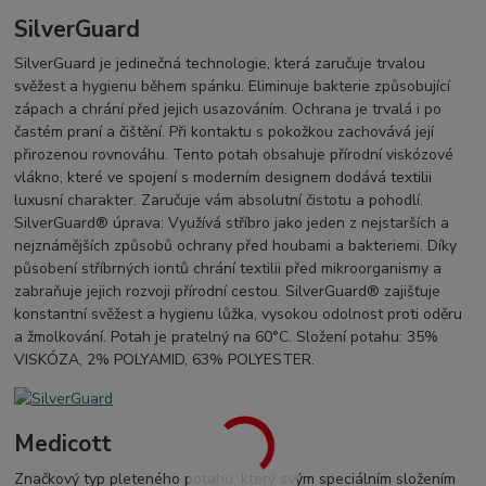
SilverGuard
SilverGuard je jedinečná technologie, která zaručuje trvalou
svěžest a hygienu během spánku. Eliminuje bakterie způsobující
zápach a chrání před jejich usazováním. Ochrana je trvalá i po
častém praní a čištění. Při kontaktu s pokožkou zachovává její
přirozenou rovnováhu. Tento potah obsahuje přírodní viskózové
vlákno, které ve spojení s moderním designem dodává textilii
luxusní charakter. Zaručuje vám absolutní čistotu a pohodlí.
SilverGuard® úprava: Využívá stříbro jako jeden z nejstarších a
nejznámějších způsobů ochrany před houbami a bakteriemi. Díky
působení stříbrných iontů chrání textilii před mikroorganismy a
zabraňuje jejich rozvoji přírodní cestou. SilverGuard® zajišťuje
konstantní svěžest a hygienu lůžka, vysokou odolnost proti oděru
a žmolkování. Potah je pratelný na 60°C. Složení potahu: 35%
VISKÓZA, 2% POLYAMID, 63% POLYESTER.
Medicott
Značkový typ pleteného potahu, který svým speciálním složením