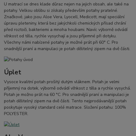
U matrací se dnes klade důraz nejen na jejich obsah, ale také na
potahy. Velkou oblibu si získaly především potahy pratelné.
Značkové, jako jsou Aloe Vera, Lyocell, Medicott, mají speciální
úpravu pleteniny, která bez jakýchkoli chemických přísad chrání
před roztoči, bakteriemi a mnoha houbami. Navíc výborně odvádí
vlhkost od těla, rychle vysychají a jsou příjemné při dotyku.
Všechny námi nabízené potahy je možné prát při 60° C. Pro
snadnější praní a manipulaci je potah dělitelný zipem na dvě části.
Úplet
Vysoce kvalitní potah prošitý dutým vláknem. Potah je velmi
příjemný na dotek, výborně odvádí vlhkost z těla a rychle vysychá.
Potah je možno prát na 60 °C. Pro snadnější praní a manipulaci je
potah dělitelný zipem na dvě části. Tento nejprodávanější potah
poskytuje vysoký standard celé matrace. Složení potahu: 100%
POLYESTER.