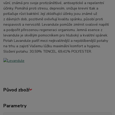
vůní, známá pro svoje protizánětlivé, antiseptické a repelentní
účinky. Pomáhá proti stresu, depresím, snižuje krevní tlak a
potlačuje růst baktérií. Její zklidňující účinky jsou známé už
z dávných dob, pozitivně ovlivňují kvalitu spánku, působí proti
nespavosti a nervozitě. Levandule pomůže zmírnit svalové napětí
a podpořit přirozenou regeneraci organismu. Jemná esence z
levandule je skvělým pomocníkem pro hluboký a kvalitní spánek.
Potah Lavandule patří mezi nejkvalitnější a nejoblíbenější potahy
na trhu a zajistí Vašemu lůžku maximální komfort a hygienu.
Složení potahu: 30,59% TENCEL, 69,41% POLYESTER.
Původ zboží
Parametry