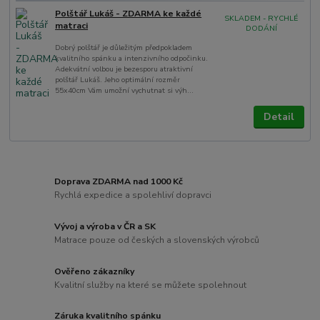
Polštář Lukáš - ZDARMA ke každé
SKLADEM - RYCHLÉ
matraci
DODÁNÍ
Dobrý polštář je důležitým předpokladem
kvalitního spánku a intenzivního odpočinku.
Adekvátní volbou je bezesporu atraktivní
polštář Lukáš. Jeho optimální rozměr
55x40cm Vám umožní vychutnat si výh...
Detail
Doprava ZDARMA nad 1000 Kč
Rychlá expedice a spolehliví dopravci
Vývoj a výroba v ČR a SK
Matrace pouze od českých a slovenských výrobců
Ověřeno zákazníky
Kvalitní služby na které se můžete spolehnout
Záruka kvalitního spánku