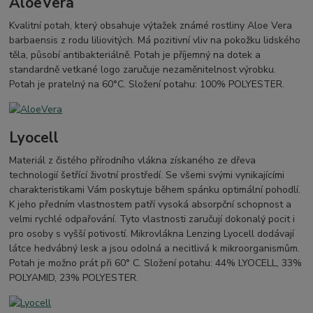
AloeVera
Kvalitní potah, který obsahuje výtažek známé rostliny Aloe Vera
barbaensis z rodu liliovitých. Má pozitivní vliv na pokožku lidského
těla, působí antibakteriálně. Potah je příjemný na dotek a
standardně vetkané logo zaručuje nezaměnitelnost výrobku.
Potah je pratelný na 60°C. Složení potahu: 100% POLYESTER.
Lyocell
Materiál z čistého přírodního vlákna získaného ze dřeva
technologií šetřící životní prostředí. Se všemi svými vynikajícími
charakteristikami Vám poskytuje během spánku optimální pohodlí.
K jeho předním vlastnostem patří vysoká absorpční schopnost a
velmi rychlé odpařování. Tyto vlastnosti zaručují dokonalý pocit i
pro osoby s vyšší potivostí. Mikrovlákna Lenzing Lyocell dodávají
látce hedvábný lesk a jsou odolná a necitlivá k mikroorganismům.
Potah je možno prát při 60° C. Složení potahu: 44% LYOCELL, 33%
POLYAMID, 23% POLYESTER.