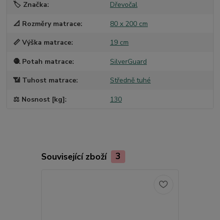
🏷️ Značka
Dřevočal
📐 Rozměry matrace
80 x 200 cm
📏 Výška matrace
19 cm
🧶 Potah matrace
SilverGuard
📶 Tuhost matrace
Středně tuhé
⚖️ Nosnost [kg]
130
Související zboží
3