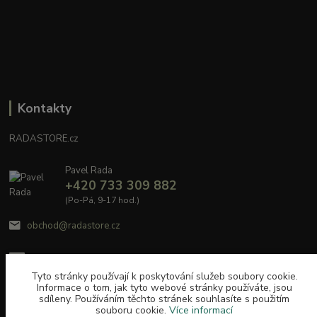
Kontakty
RADASTORE.cz
Pavel Rada
+420 733 309 882
(Po-Pá, 9-17 hod.)
obchod@radastore.cz
Tyto stránky používají k poskytování služeb soubory cookie.
Informace o tom, jak tyto webové stránky používáte, jsou
sdíleny. Používáním těchto stránek souhlasíte s použitím
souboru cookie.
Více informací