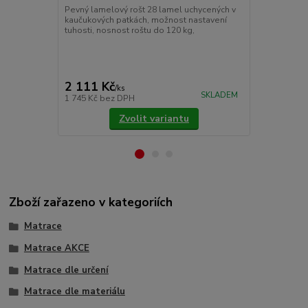
Pevný lamelový rošt 28 lamel uchycených v
Chránič matr
kaučukových patkách, možnost nastavení
znečištěním.
tuhosti, nosnost roštu do 120 kg,
látky prošité
Pokládáme je
upevňujeme 
cena od
775 Kč
/
ks
2 111 Kč
/
ks
cena od
SKLADEM
1 745 Kč
bez DPH
640 Kč
bez 
Zvolit variantu
Zboží zařazeno v kategoriích
Matrace
Matrace AKCE
Matrace dle určení
Matrace dle materiálu