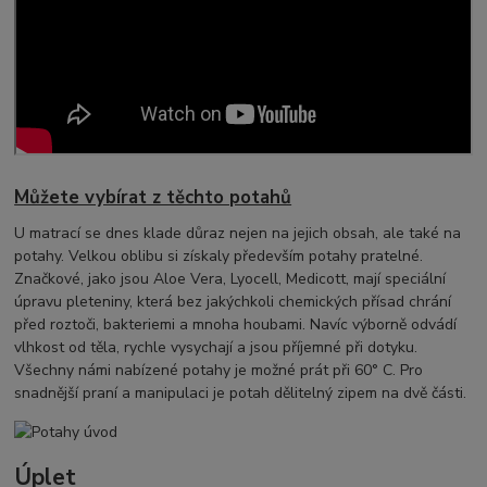
Můžete vybírat z těchto potahů
U matrací se dnes klade důraz nejen na jejich obsah, ale také na
potahy. Velkou oblibu si získaly především potahy pratelné.
Značkové, jako jsou Aloe Vera, Lyocell, Medicott, mají speciální
úpravu pleteniny, která bez jakýchkoli chemických přísad chrání
před roztoči, bakteriemi a mnoha houbami. Navíc výborně odvádí
vlhkost od těla, rychle vysychají a jsou příjemné při dotyku.
Všechny námi nabízené potahy je možné prát při 60° C. Pro
snadnější praní a manipulaci je potah dělitelný zipem na dvě části.
Úplet