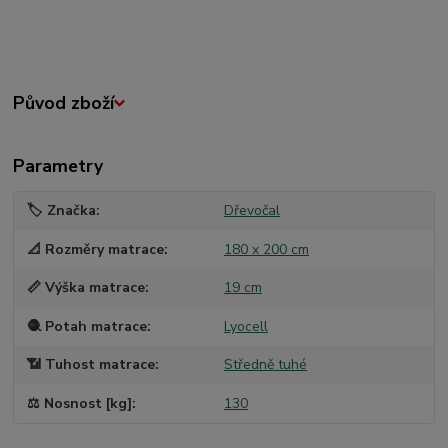
Původ zboží
Parametry
🏷️ Značka
Dřevočal
📐 Rozměry matrace
180 x 200 cm
📏 Výška matrace
19 cm
🧶 Potah matrace
Lyocell
📶 Tuhost matrace
Středně tuhé
⚖️ Nosnost [kg]
130