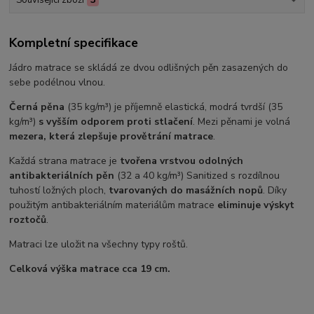
Související zboží
3
Kompletní specifikace
Jádro matrace se skládá ze dvou odlišných pěn zasazených do
sebe podélnou vlnou.
Černá pěna
(35 kg/m³) je příjemně elastická, modrá tvrdší (35
kg/m³)
s vyšším odporem proti stlačení
. Mezi pěnami je volná
mezera, která zlepšuje provětrání matrace
.
Každá strana matrace je
tvořena vrstvou odolných
antibakteriálních pěn
(32 a 40 kg/m³) Sanitized s rozdílnou
tuhostí ložných ploch,
tvarovaných do masážních nopů
. Díky
použitým antibakteriálním materiálům matrace
eliminuje výskyt
roztočů
.
Matraci lze uložit na všechny typy roštů.
Celková výška matrace cca 19 cm.