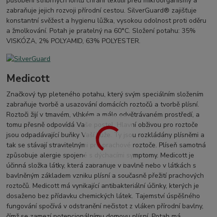
působení stříbrných iontů chrání textilii před mikroorganismy a
zabraňuje jejich rozvoji přírodní cestou. SilverGuard® zajišťuje
konstantní svěžest a hygienu lůžka, vysokou odolnost proti oděru
a žmolkování. Potah je pratelný na 60°C. Složení potahu: 35%
VISKÓZA, 2% POLYAMID, 63% POLYESTER.
Medicott
Značkový typ pleteného potahu, který svým speciálním složením
zabraňuje tvorbě a usazování domácích roztočů a tvorbě plísní.
Roztoči žijí v tmavém, vlhkém a málo odvětrávaném prostředí, a
tomu přesně odpovídá Vaše postel. Hlavní obživou pro roztoče
jsou odpadávající buňky Vaší kůže. Ty jsou rozkládány plísněmi a
tak se stávají stravitelnými pro prachové roztoče. Plíseň samotná
způsobuje alergie spojené s dýchacími symptomy. Medicott je
účinná složka látky, která zabraňuje v bavlně nebo v látkách s
bavlněným základem vzniku plísní a současně přežití prachových
roztočů. Medicott má vynikající antibakteriální účinky, kterých je
dosaženo bez přídavku chemických látek. Tajemství úspěšného
fungování spočívá v odstranění nečistot z vláken přírodní bavlny,
čímž se zamezí potencionálnímu domovu plísní. Potah má