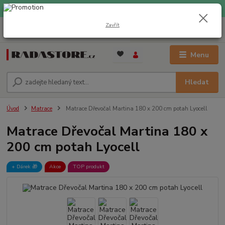
EXPRESNÍ DOPRAVA ZDARMA při nákupu nad 1000 Kč
Zavřít
0
ks
+420 733 309 882
za
0 Kč
(Po-Pá, 9-17 hod.)
Menu
Hledat
Úvod
Matrace
Matrace Dřevočal Martina 180 x 200 cm potah Lyocell
Matrace Dřevočal Martina 180 x
200 cm potah Lyocell
+ Dárek️ 🎁
Akce
TOP produkt