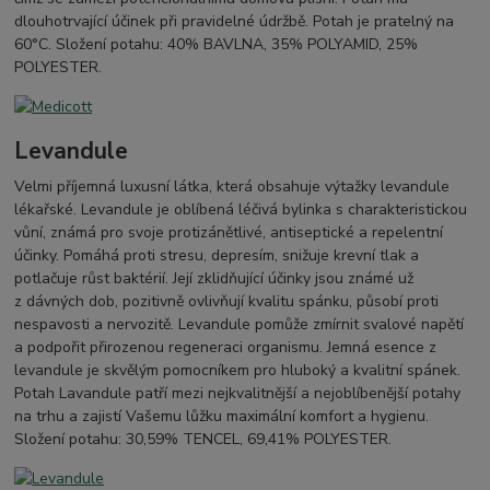
dlouhotrvající účinek při pravidelné údržbě. Potah je pratelný na
60°C. Složení potahu: 40% BAVLNA, 35% POLYAMID, 25%
POLYESTER.
Levandule
Velmi příjemná luxusní látka, která obsahuje výtažky levandule
lékařské. Levandule je oblíbená léčivá bylinka s charakteristickou
vůní, známá pro svoje protizánětlivé, antiseptické a repelentní
účinky. Pomáhá proti stresu, depresím, snižuje krevní tlak a
potlačuje růst baktérií. Její zklidňující účinky jsou známé už
z dávných dob, pozitivně ovlivňují kvalitu spánku, působí proti
nespavosti a nervozitě. Levandule pomůže zmírnit svalové napětí
a podpořit přirozenou regeneraci organismu. Jemná esence z
levandule je skvělým pomocníkem pro hluboký a kvalitní spánek.
Potah Lavandule patří mezi nejkvalitnější a nejoblíbenější potahy
na trhu a zajistí Vašemu lůžku maximální komfort a hygienu.
Složení potahu: 30,59% TENCEL, 69,41% POLYESTER.