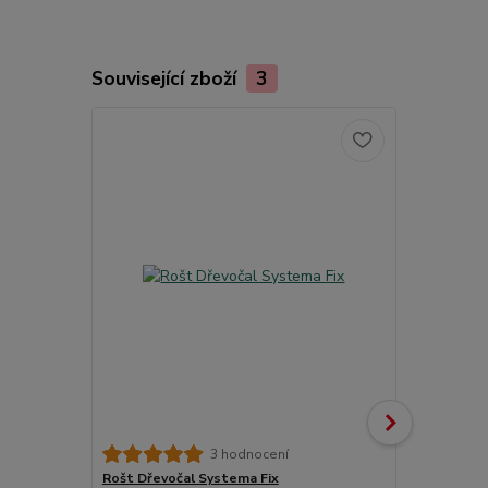
Související zboží
3
3 hodnocení
Rošt Dřevočal Systema Fix
Matracový c