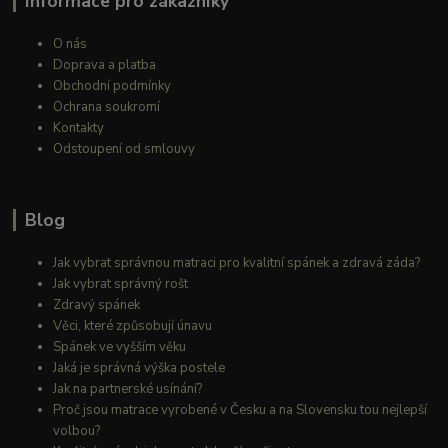
Informace pro zákazníky
O nás
Doprava a platba
Obchodní podmínky
Ochrana soukromí
Kontakty
Odstoupení od smlouvy
Blog
Jak vybrat správnou matraci pro kvalitní spánek a zdravá záda?
Jak vybrat správný rošt
Zdravý spánek
Věci, které způsobují únavu
Spánek ve vyšším věku
Jaká je správná výška postele
Jak na partnerské usínání?
Proč jsou matrace vyrobené v Česku a na Slovensku tou nejlepší
volbou?