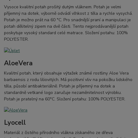
Vysoce kvalitní potah prošitý dutým vláknem. Potah je velmi
příjemný na dotek, výborně odvádí vlhkost z těla a rychle vysychá.
Potah je možno prát na 60 °C. Pro snadnější praní a manipulaci je
potah dělitelný zipem na dvě části. Tento nejprodávanější potah
poskytuje vysoký standard celé matrace. Složení potahu: 100%
POLYESTER.
AloeVera
Kvalitní potah, který obsahuje výtažek známé rostliny Aloe Vera
barbaensis z rodu liliovitých. Má pozitivní vliv na pokožku lidského
těla, působí antibakteriálně. Potah je příjemný na dotek a
standardně vetkané logo zaručuje nezaměnitelnost výrobku.
Potah je pratelný na 60°C. Složení potahu: 100% POLYESTER.
Lyocell
Materiál z čistého přírodního vlákna získaného ze dřeva