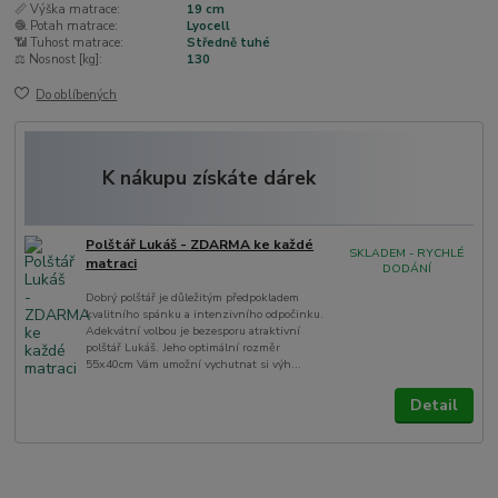
📏 Výška matrace:
19 cm
🧶 Potah matrace:
Lyocell
📶 Tuhost matrace:
Středně tuhé
⚖️ Nosnost [kg]:
130
Do oblíbených
K nákupu získáte dárek
Polštář Lukáš - ZDARMA ke každé
SKLADEM - RYCHLÉ
matraci
DODÁNÍ
Dobrý polštář je důležitým předpokladem
kvalitního spánku a intenzivního odpočinku.
Adekvátní volbou je bezesporu atraktivní
polštář Lukáš. Jeho optimální rozměr
55x40cm Vám umožní vychutnat si výh...
Detail