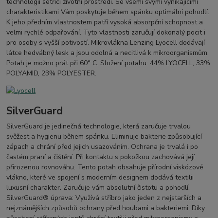
technologií šetřící životní prostředí. Se všemi svými vynikajícími
charakteristikami Vám poskytuje během spánku optimální pohodlí.
K jeho předním vlastnostem patří vysoká absorpční schopnost a
velmi rychlé odpařování. Tyto vlastnosti zaručují dokonalý pocit i
pro osoby s vyšší potivostí. Mikrovlákna Lenzing Lyocell dodávají
látce hedvábný lesk a jsou odolná a necitlivá k mikroorganismům.
Potah je možno prát při 60° C. Složení potahu: 44% LYOCELL, 33%
POLYAMID, 23% POLYESTER.
SilverGuard
SilverGuard je jedinečná technologie, která zaručuje trvalou
svěžest a hygienu během spánku. Eliminuje bakterie způsobující
zápach a chrání před jejich usazováním. Ochrana je trvalá i po
častém praní a čištění. Při kontaktu s pokožkou zachovává její
přirozenou rovnováhu. Tento potah obsahuje přírodní viskózové
vlákno, které ve spojení s moderním designem dodává textilii
luxusní charakter. Zaručuje vám absolutní čistotu a pohodlí.
SilverGuard® úprava: Využívá stříbro jako jeden z nejstarších a
nejznámějších způsobů ochrany před houbami a bakteriemi. Díky