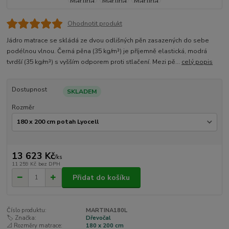
Ohodnotit produkt
Jádro matrace se skládá ze dvou odlišných pěn zasazených do sebe
podélnou vlnou. Černá pěna (35 kg/m³) je příjemně elastická, modrá
tvrdší (35 kg/m³) s vyšším odporem proti stlačení. Mezi pě...
celý popis
Dostupnost
SKLADEM
Rozměr
13 623 Kč
/
ks
11 259 Kč
bez DPH
Přidat do košíku
Číslo produktu:
MARTINA180L
🏷️ Značka:
Dřevočal
📐 Rozměry matrace:
180 x 200 cm