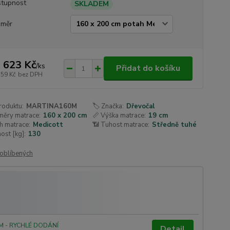
tupnost
SKLADEM
změr
 623 Kč
/
ks
Přidat do košíku
259 Kč
bez DPH
roduktu:
MARTINA160M
🏷️ Značka:
Dřevočal
měry matrace:
160 x 200 cm
📏 Výška matrace:
19 cm
h matrace:
Medicott
📶 Tuhost matrace:
Středně tuhé
ost [kg]:
130
oblíbených
M - RYCHLÉ DODÁNÍ
Detail