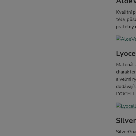
Aloe
Kvalitní 
těla, půs
pratelný
Lyoce
Materiál 
charakter
a velmi r
dodávají 
LYOCELL
Silve
SilverGua