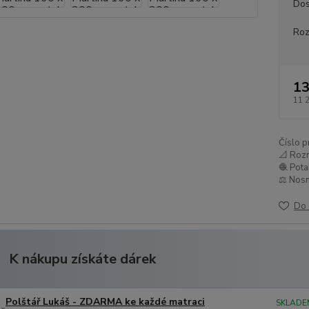
Dos
Ro
13
11 
Číslo p
📐 Roz
🧶 Pota
⚖️ Nosn
Do 
K nákupu získáte dárek
Polštář Lukáš - ZDARMA ke každé matraci
SKLADE