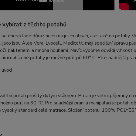
 vybírat z těchto potahů
 se dnes klade důraz nejen na jejich obsah, ale také na potahy. V
 jako jsou Aloe Vera, Lyocell, Medicott, mají speciální úpravu ple
oči, bakteriemi a mnoha houbami. Navíc výborně odvádí vlhkost od 
ámi nabízené potahy je možné prát při 60° C. Pro snadnější praní
t
alitní potah prošitý dutým vláknem. Potah je velmi příjemný na 
možno prát na 60 °C. Pro snadnější praní a manipulaci je potah d
e vysoký standard celé matrace. Složení potahu: 100% POLYE