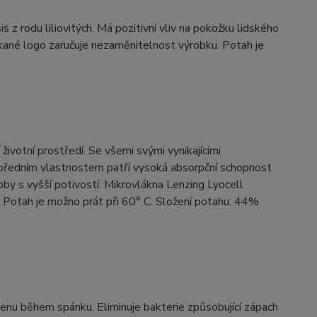
 z rodu liliovitých. Má pozitivní vliv na pokožku lidského
tkané logo zaručuje nezaměnitelnost výrobku. Potah je
 životní prostředí. Se všemi svými vynikajícími
 předním vlastnostem patří vysoká absorpční schopnost
soby s vyšší potivostí. Mikrovlákna Lenzing Lyocell
. Potah je možno prát při 60° C. Složení potahu: 44%
gienu během spánku. Eliminuje bakterie způsobující zápach