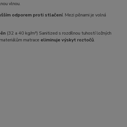
nou vlnou.
yšším odporem proti stlačení
. Mezi pěnami je volná
pěn
(32 a 40 kg/m³) Sanitized s rozdílnou tuhostí ložných
m materiálům matrace
eliminuje výskyt roztočů
.