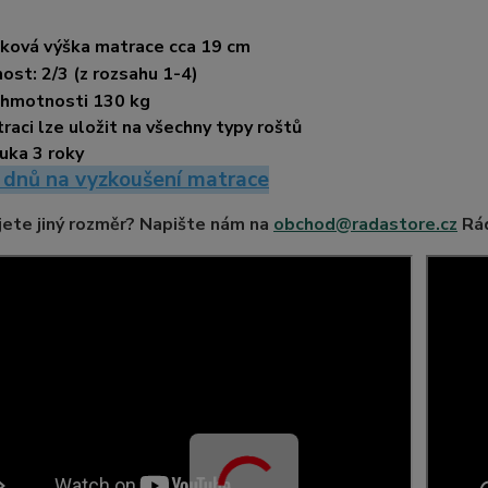
ková výška matrace cca 19
cm
ost: 2/3 (z rozsahu 1-4)
 hmotnosti 130 kg
raci lze uložit na všechny typy roštů
uka 3 roky
 dnů na vyzkoušení matrace
ete jiný rozměr? Napište nám na
obchod@radastore.cz
Rád