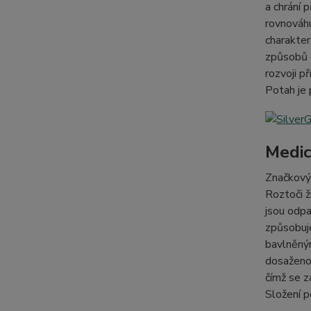
a chrání 
rovnováhu
charakter
způsobů o
rozvoji p
Potah je
Medic
Značkový 
Roztoči ž
jsou odpa
způsobuje
bavlněným
dosaženo 
čímž se z
Složení