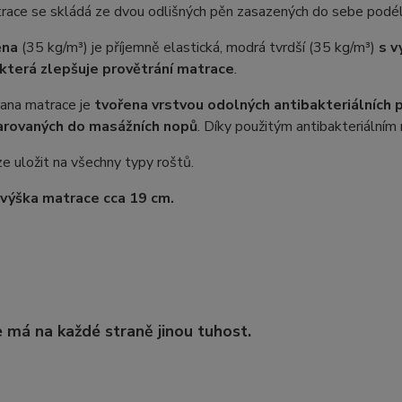
race se skládá ze dvou odlišných pěn zasazených do sebe podél
ěna
(35 kg/m³) je příjemně elastická, modrá tvrdší (35 kg/m³)
s v
která zlepšuje provětrání matrace
.
rana matrace je
tvořena vrstvou odolných antibakteriálních 
arovaných do masážních nopů
. Díky použitým antibakteriální
ze uložit na všechny typy roštů.
výška matrace cca 19 cm.
 má na každé straně jinou tuhost.