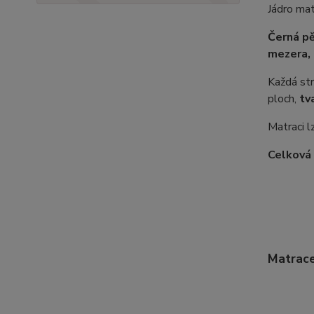
Jádro mat
Černá p
mezera, 
Každá st
ploch,
tv
Matraci l
Celková 
Matrace