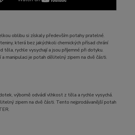
elkou oblibu si získaly především potahy pratelné.
teniny, která bez jakýchkoli chemických přísad chrání
těla, rychle vysychají a jsou příjemné při dotyku.
 a manipulaci je potah dělitelný zipem na dvě části.
dotek, výborně odvádí vlhkost z těla a rychle vysychá.
ělitelný zipem na dvě části. Tento nejprodávanější potah
STER.