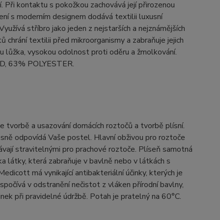
ní. Při kontaktu s pokožkou zachovává její přirozenou
ení s moderním designem dodává textilii luxusní
Využívá stříbro jako jeden z nejstarších a nejznámějších
chrání textilii před mikroorganismy a zabraňuje jejich
nu lůžka, vysokou odolnost proti oděru a žmolkování.
MID, 63% POLYESTER.
 tvorbě a usazování domácích roztočů a tvorbě plísní.
esně odpovídá Vaše postel. Hlavní obživou pro roztoče
távají stravitelnými pro prachové roztoče. Plíseň samotná
a látky, která zabraňuje v bavlně nebo v látkách s
dicott má vynikající antibakteriální účinky, kterých je
očívá v odstranění nečistot z vláken přírodní bavlny,
nek při pravidelné údržbě. Potah je pratelný na 60°C.