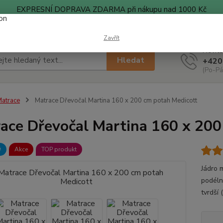
EXPRESNÍ DOPRAVA ZDARMA při nákupu nad 1000 Kč
ty
Blog
Zavřít
Nevíte
Hledat
+420
(Po-Pá
atrace
Matrace Dřevočal Martina 160 x 200 cm potah Medicott
ace Dřevočal Martina 160 x 200

Akce
TOP produkt
Jádro 
podéln
tvrdší 