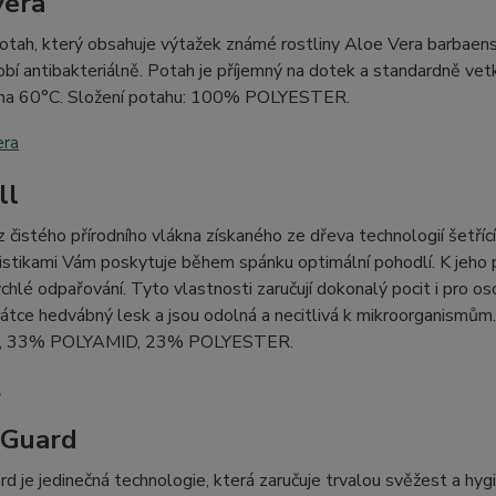
Vera
potah, který obsahuje výtažek známé rostliny Aloe Vera barbaensis
obí antibakteriálně. Potah je příjemný na dotek a standardně ve
 na 60°C. Složení potahu: 100% POLYESTER.
ll
z čistého přírodního vlákna získaného ze dřeva technologií šetřící
istikami Vám poskytuje během spánku optimální pohodlí. K jeho
ychlé odpařování. Tyto vlastnosti zaručují dokonalý pocit i pro o
látce hedvábný lesk a jsou odolná a necitlivá k mikroorganismům
, 33% POLYAMID, 23% POLYESTER.
rGuard
rd je jedinečná technologie, která zaručuje trvalou svěžest a hy