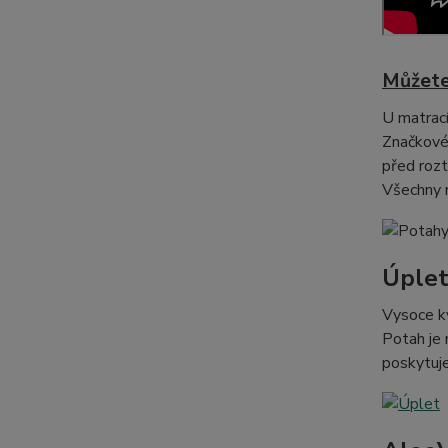
Můžete
U matrací
Značkové,
před rozt
Všechny n
Úple
Vysoce kv
Potah je 
poskytuj