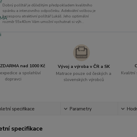
Dobrý polštář je důležitým předpokladem kvalitního
spánku a intenzivního odpočinku. Adekvátní volbou je
bezesporu atraktivní polštář Lukáš. Jeho optimální
rozměr 55x40cm Vám umožní vychutnat si výh...
 ZDARMA nad 1000 Kč
O
Vývoj a výroba v ČR a SK
expedice a spolehliví
Kvalitní
Matrace pouze od českých a
dopravci
slovenských výrobců
etní specifikace
Parametry
Hodn
tní specifikace