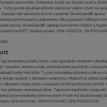
před jejich usazováním. Ochrana je trvalá i po častém praní a čiště
. Tento potah obsahuje přírodní viskózové vlákno, které ve spoj
. Zaručuje vám absolutní čistotu a pohodlí. SilverGuard® úprava: 
chrany před houbami a bakteriemi. Díky působení stříbrných iontů 
řírodní cestou. SilverGuard® zajišťuje konstantní svěžest a hygie
 pratelný na 60°C. Složení potahu: 35% VISKÓZA, 2% POLYA
ott
typ pleteného potahu, který svým speciálním složením zabraňuje
ijí v tmavém, vlhkém a málo odvětrávaném prostředí, a tomu př
dávající buňky Vaší kůže. Ty jsou rozkládány plísněmi a tak se s
 alergie spojené s dýchacími symptomy. Medicott je účinná složk
 základem vzniku plísní a současně přežití prachových roztočů. Me
bez přídavku chemických látek. Tajemství úspěšného fungování sp
amezí potencionálnímu domovu plísní. Potah má dlouhotrvající úči
 potahu: 40% BAVLNA, 35% POLYAMID, 25% POLYESTER.