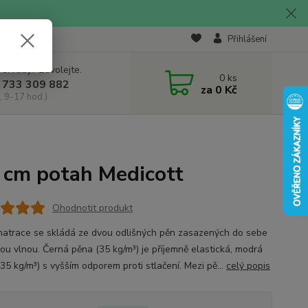
Přihlášení
 si rady? Zavolejte.
0
ks
 733 309 882
za
0 Kč
, 9-17 hod.)
 cm potah Medicott
Ohodnotit produkt
matrace se skládá ze dvou odlišných pěn zasazených do sebe
ou vlnou. Černá pěna (35 kg/m³) je příjemně elastická, modrá
(35 kg/m³) s vyšším odporem proti stlačení. Mezi pě...
celý popis