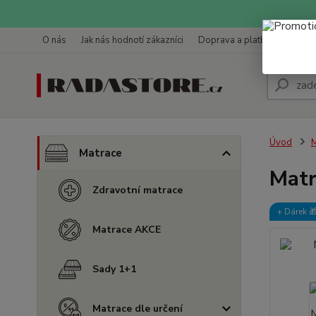
O nás
Jak nás hodnotí zákazníci
Doprava a platba
Kontak
Úvod
M
Matrace
Matr
Zdravotní matrace
+ Dárek️ 
Matrace AKCE
Sady 1+1
Matrace dle určení