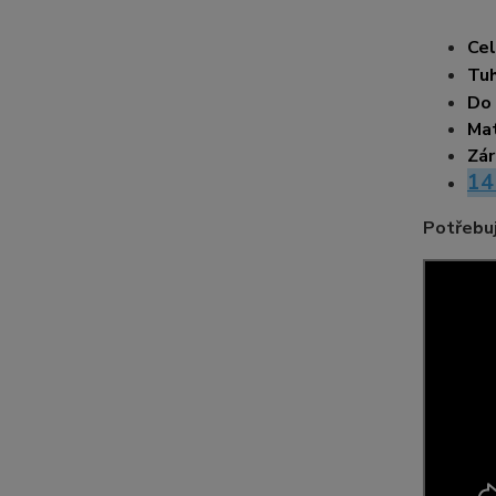
Cel
Tuh
Do
Mat
Zár
14
Potřebuj