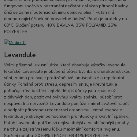
fungování spočívá v odstranění nečistot z vláken přírodní bavlny,
čímž se zamezí potencionálnímu domovu plísní. Potah má
dlouhotrvající účinek při pravidelné údržbě. Potah je pratelný na
60°C. Složení potahu: 40% BAVLNA, 35% POLYAMID, 25%
POLYESTER.
Levandule
Velmi příjemná luxusní látka, která obsahuje výtažky levandule
lékařské. Levandule je oblíbená léčivá bylinka s charakteristickou
vůní, známá pro svoje protizánětlivé, antiseptické a repelentní
účinky. Pomáhá proti stresu, depresím, snižuje krevní tlak a
potlačuje růst baktérií. Její zklidňující účinky jsou známé už
z dávných dob, pozitivně ovlivňují kvalitu spánku, působí proti
nespavosti a nervozitě. Levandule pomůže zmírnit svalové napětí
a podpořit přirozenou regeneraci organismu. Jemná esence z
levandule je skvělým pomocníkem pro hluboký a kvalitní spánek.
Potah Lavandule patří mezi nejkvalitnější a nejoblíbenější potahy
na trhu a zajistí Vašemu lůžku maximální komfort a hygienu.
Složení potahu: 30,59% TENCEL, 69,41% POLYESTER.