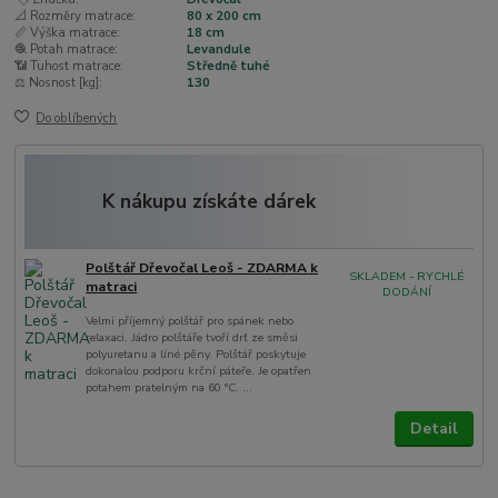
📐 Rozměry matrace:
80 x 200 cm
📏 Výška matrace:
18 cm
🧶 Potah matrace:
Levandule
📶 Tuhost matrace:
Středně tuhé
⚖️ Nosnost [kg]:
130
Do oblíbených
K nákupu získáte dárek
Polštář Dřevočal Leoš - ZDARMA k
SKLADEM - RYCHLÉ
matraci
DODÁNÍ
Velmi příjemný polštář pro spánek nebo
relaxaci. Jádro polštáře tvoří drť ze směsi
polyuretanu a líné pěny. Polštář poskytuje
dokonalou podporu krční páteře. Je opatřen
potahem pratelným na 60 °C. ...
Detail