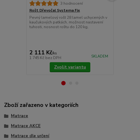
3 hodnocení
Rošt Dřevočal Systema Fix
Matracový c
Pevný lamelový rošt 28 lamel uchycených v
Chránič matr
kaučukových patkách, možnost nastavení
znečištěním.
tuhosti, nosnost roštu do 120 kg,
látky prošité
Pokládáme je
upevňujeme 
cena od
775 Kč
/
ks
2 111 Kč
/
ks
cena od
SKLADEM
1 745 Kč
bez DPH
640 Kč
bez 
Zvolit variantu
Zboží zařazeno v kategoriích
Matrace
Matrace AKCE
Matrace dle určení