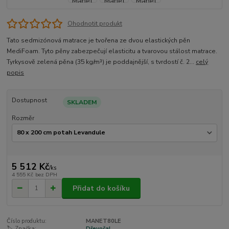
Ohodnotit produkt
Tato sedmizónová matrace je tvořena ze dvou elastických pěn
MediFoam. Tyto pěny zabezpečují elasticitu a tvarovou stálost matrace.
Tyrkysově zelená pěna (35 kg/m³) je poddajnější, s tvrdostí č. 2...
celý
popis
Dostupnost
SKLADEM
Rozměr
5 512 Kč
/
ks
4 555 Kč
bez DPH
Přidat do košíku
Číslo produktu:
MANET80LE
🏷️ Značka:
Dřevočal