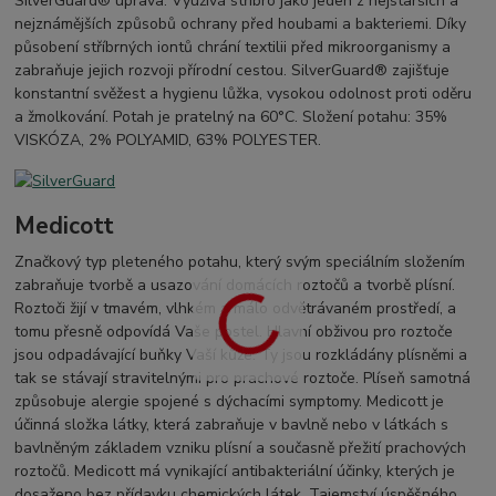
SilverGuard® úprava: Využívá stříbro jako jeden z nejstarších a
nejznámějších způsobů ochrany před houbami a bakteriemi. Díky
působení stříbrných iontů chrání textilii před mikroorganismy a
zabraňuje jejich rozvoji přírodní cestou. SilverGuard® zajišťuje
konstantní svěžest a hygienu lůžka, vysokou odolnost proti oděru
a žmolkování. Potah je pratelný na 60°C. Složení potahu: 35%
VISKÓZA, 2% POLYAMID, 63% POLYESTER.
Medicott
Značkový typ pleteného potahu, který svým speciálním složením
zabraňuje tvorbě a usazování domácích roztočů a tvorbě plísní.
Roztoči žijí v tmavém, vlhkém a málo odvětrávaném prostředí, a
tomu přesně odpovídá Vaše postel. Hlavní obživou pro roztoče
jsou odpadávající buňky Vaší kůže. Ty jsou rozkládány plísněmi a
tak se stávají stravitelnými pro prachové roztoče. Plíseň samotná
způsobuje alergie spojené s dýchacími symptomy. Medicott je
účinná složka látky, která zabraňuje v bavlně nebo v látkách s
bavlněným základem vzniku plísní a současně přežití prachových
roztočů. Medicott má vynikající antibakteriální účinky, kterých je
dosaženo bez přídavku chemických látek. Tajemství úspěšného