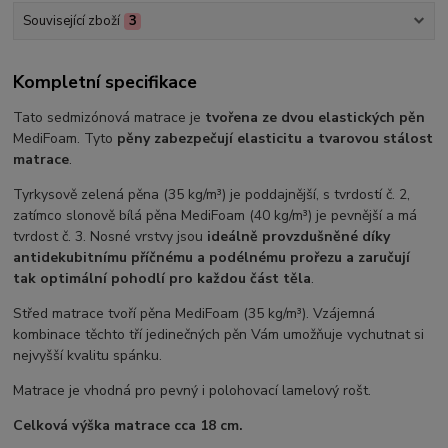
Související zboží
3
Kompletní specifikace
Tato sedmizónová matrace je
tvořena ze dvou elastických pěn
MediFoam. Tyto
pěny zabezpečují elasticitu a tvarovou stálost
matrace
.
Tyrkysově zelená pěna (35 kg/m³) je poddajnější, s tvrdostí č. 2,
zatímco slonově bílá pěna MediFoam (40 kg/m³) je pevnější a má
tvrdost č. 3. Nosné vrstvy jsou
ideálně provzdušněné díky
antidekubitnímu příčnému a podélnému prořezu a zaručují
tak optimální pohodlí pro každou část těla
.
Střed matrace tvoří pěna MediFoam (35 kg/m³). Vzájemná
kombinace těchto tří jedinečných pěn Vám umožňuje vychutnat si
nejvyšší kvalitu spánku.
Matrace je vhodná pro pevný i polohovací lamelový rošt.
Celková výška matrace cca 18 cm.