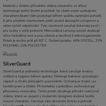
Materiál z čistého přírodního vlákna získaného ze dřeva
technologií šetřící životní prostředí. Se všemi svými vynikajícími
charakteristikami Vám poskytuje během spánku optimální pohodlí.
K jeho předním vlastnostem patří vysoká absorpční schopnost a
velmi rychlé odpařování. Tyto vlastnosti zaručují dokonalý pocit i
pro osoby s vyšší potivostí. Mikrovlákna Lenzing Lyocell dodávají
látce hedvábný lesk a jsou odolná a necitlivá k mikroorganismům.
Potah je možno prát při 60° C. Složení potahu: 44% LYOCELL, 33%
POLYAMID, 23% POLYESTER.
SilverGuard
SilverGuard je jedinečná technologie, která zaručuje trvalou
svěžest a hygienu během spánku. Eliminuje bakterie způsobující
zápach a chrání před jejich usazováním. Ochrana je trvalá i po
častém praní a čištění. Při kontaktu s pokožkou zachovává její
přirozenou rovnováhu. Tento potah obsahuje přírodní viskózové
vlákno, které ve spojení s moderním designem dodává textilii
luxusní charakter. Zaručuje vám absolutní čistotu a pohodlí.