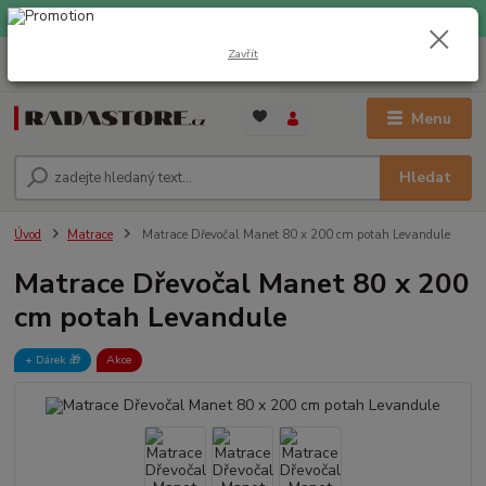
EXPRESNÍ DOPRAVA ZDARMA při nákupu nad 1000 Kč
Zavřít
0
ks
+420 733 309 882
za
0 Kč
(Po-Pá, 9-17 hod.)
Menu
Hledat
Úvod
Matrace
Matrace Dřevočal Manet 80 x 200 cm potah Levandule
Matrace Dřevočal Manet 80 x 200
cm potah Levandule
+ Dárek️ 🎁
Akce