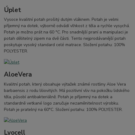
Úplet
Vysoce kvalitní potah prošitý dutým vláknem. Potah je velmi
příjemný na dotek, výborně odvádí vlhkost z těla a rychle vysychá.
Potah je možno prát na 60 °C. Pro snadnější praní a manipulaci je
potah dělitelný zipem na dvě části. Tento nejprodávanější potah
poskytuje vysoký standard celé matrace. Složení potahu: 100%
POLYESTER.
AloeVera
Kvalitní potah, který obsahuje výtažek známé rostliny Aloe Vera
barbaensis z rodu liliovitých. Má pozitivní vliv na pokožku lidského
těla, působí antibakteriálně. Potah je příjemný na dotek a
standardně vetkané logo zaručuje nezaměnitelnost výrobku.
Potah je pratelný na 60°C. Složení potahu: 100% POLYESTER.
Lyocell