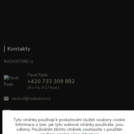
Kontakty
RADASTORE.cz
Pavel Rada
+420 733 309 882
(Po-Pá, 9-17 hod.)
obchod@radastore.cz
Tyto stránky používají k poskytování služeb soubory cookie.
Informace o tom, jak tyto webové stránky používáte, jsou
sdíleny. Používáním těchto stránek souhlasíte s použitím