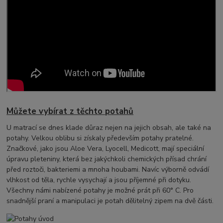
Můžete vybírat z těchto potahů
U matrací se dnes klade důraz nejen na jejich obsah, ale také na
potahy. Velkou oblibu si získaly především potahy pratelné.
Značkové, jako jsou Aloe Vera, Lyocell, Medicott, mají speciální
úpravu pleteniny, která bez jakýchkoli chemických přísad chrání
před roztoči, bakteriemi a mnoha houbami. Navíc výborně odvádí
vlhkost od těla, rychle vysychají a jsou příjemné při dotyku.
Všechny námi nabízené potahy je možné prát při 60° C. Pro
snadnější praní a manipulaci je potah dělitelný zipem na dvě části.