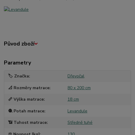
Původ zboží
Parametry
🏷️ Značka
Dřevočal
📐 Rozměry matrace
80 x 200 cm
📏 Výška matrace
18 cm
🧶 Potah matrace
Levandule
📶 Tuhost matrace
Středně tuhé
⚖️ Nosnost [kg]
130