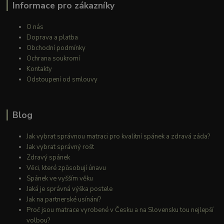
Informace pro zákazníky
O nás
Doprava a platba
Obchodní podmínky
Ochrana soukromí
Kontakty
Odstoupení od smlouvy
Blog
Jak vybrat správnou matraci pro kvalitní spánek a zdravá záda?
Jak vybrat správný rošt
Zdravý spánek
Věci, které způsobují únavu
Spánek ve vyšším věku
Jaká je správná výška postele
Jak na partnerské usínání?
Proč jsou matrace vyrobené v Česku a na Slovensku tou nejlepší
volbou?