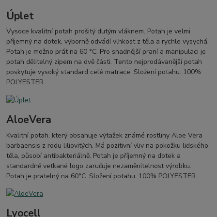
Úplet
Vysoce kvalitní potah prošitý dutým vláknem. Potah je velmi
příjemný na dotek, výborně odvádí vlhkost z těla a rychle vysychá.
Potah je možno prát na 60 °C. Pro snadnější praní a manipulaci je
potah dělitelný zipem na dvě části. Tento nejprodávanější potah
poskytuje vysoký standard celé matrace. Složení potahu: 100%
POLYESTER.
AloeVera
Kvalitní potah, který obsahuje výtažek známé rostliny Aloe Vera
barbaensis z rodu liliovitých. Má pozitivní vliv na pokožku lidského
těla, působí antibakteriálně. Potah je příjemný na dotek a
standardně vetkané logo zaručuje nezaměnitelnost výrobku.
Potah je pratelný na 60°C. Složení potahu: 100% POLYESTER.
Lyocell