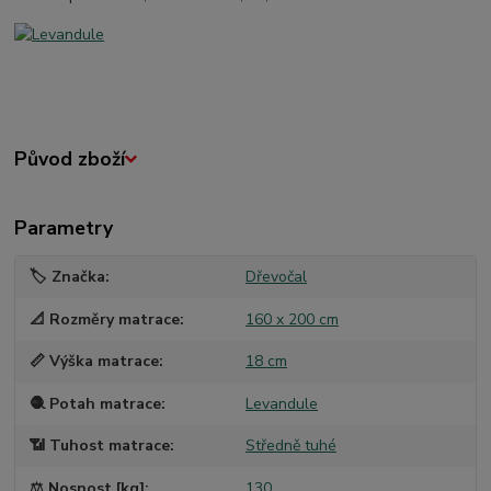
Původ zboží
Parametry
🏷️ Značka
Dřevočal
📐 Rozměry matrace
160 x 200 cm
📏 Výška matrace
18 cm
🧶 Potah matrace
Levandule
📶 Tuhost matrace
Středně tuhé
⚖️ Nosnost [kg]
130