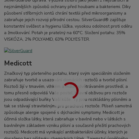
SilverGuard® úprava: Využívá stříbro jako jeden z nejstarších a
nejznámějších způsobů ochrany před houbami a bakteriemi. Díky
působení stříbrných iontů chrání textilii před mikroorganismy a
zabraňuje jejich rozvoji přírodní cestou. SilverGuard® zajišťuje
konstantní svěžest a hygienu lůžka, vysokou odolnost proti oděru
a žmolkování. Potah je pratelný na 60°C. Složení potahu: 35%
VISKÓZA, 2% POLYAMID, 63% POLYESTER.
Medicott
Značkový typ pleteného potahu, který svým speciálním složením
zabraňuje tvorbě a usazování domácích roztočů a tvorbě plísní.
Roztoči žijí v tmavém, vlhkém a málo odvětrávaném prostředí, a
tomu přesně odpovídá Vaše postel. Hlavní obživou pro roztoče
jsou odpadávající buňky Vaší kůže. Ty jsou rozkládány plísněmi a
tak se stávají stravitelnými pro prachové roztoče. Plíseň samotná
způsobuje alergie spojené s dýchacími symptomy. Medicott je
účinná složka látky, která zabraňuje v bavlně nebo v látkách s
bavlněným základem vzniku plísní a současně přežití prachových
roztočů. Medicott má vynikající antibakteriální účinky, kterých je
dosaženo bez přídavku chemických látek. Tajemství úspěšného