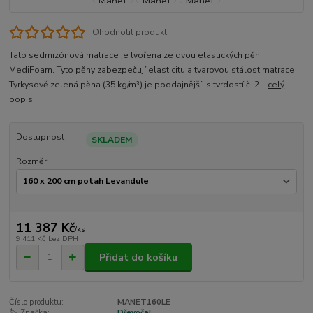
Ohodnotit produkt
Tato sedmizónová matrace je tvořena ze dvou elastických pěn
MediFoam. Tyto pěny zabezpečují elasticitu a tvarovou stálost matrace.
Tyrkysově zelená pěna (35 kg/m³) je poddajnější, s tvrdostí č. 2...
celý
popis
Dostupnost
SKLADEM
Rozměr
11 387 Kč
/
ks
9 411 Kč
bez DPH
Přidat do košíku
Číslo produktu:
MANET160LE
🏷️ Značka:
Dřevočal