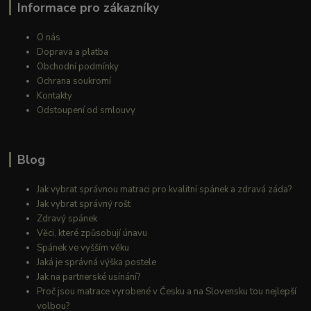
Informace pro zákazníky
O nás
Doprava a platba
Obchodní podmínky
Ochrana soukromí
Kontakty
Odstoupení od smlouvy
Blog
Jak vybrat správnou matraci pro kvalitní spánek a zdravá záda?
Jak vybrat správný rošt
Zdravý spánek
Věci, které způsobují únavu
Spánek ve vyšším věku
Jaká je správná výška postele
Jak na partnerské usínání?
Proč jsou matrace vyrobené v Česku a na Slovensku tou nejlepší
volbou?