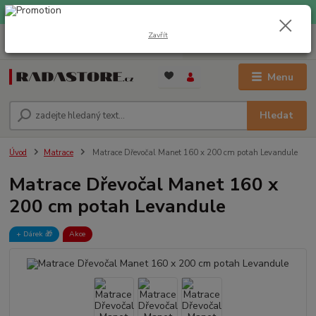
EXPRESNÍ DOPRAVA ZDARMA při nákupu nad 1000 Kč
Zavřít
0
ks
+420 733 309 882
za
0 Kč
(Po-Pá, 9-17 hod.)
Menu
Hledat
Úvod
Matrace
Matrace Dřevočal Manet 160 x 200 cm potah Levandule
Matrace Dřevočal Manet 160 x
200 cm potah Levandule
+ Dárek️ 🎁
Akce