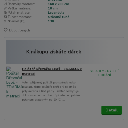
📐 Rozměry matrace:
160 x 200 cm
📏 Výška matrace:
18 cm
🧶 Potah matrace:
Levandule
📶 Tuhost matrace:
Středně tuhé
⚖️ Nosnost [kg]:
130
Do oblíbených
K nákupu získáte dárek
Polštář Dřevočal Leoš - ZDARMA k
SKLADEM - RYCHLÉ
matraci
DODÁNÍ
Velmi příjemný polštář pro spánek nebo
relaxaci. Jádro polštáře tvoří drť ze směsi
polyuretanu a líné pěny. Polštář poskytuje
dokonalou podporu krční páteře. Je opatřen
potahem pratelným na 60 °C. ...
Detail