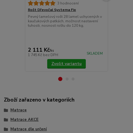
3 hodnocení
Rošt Dřevočal Systema Fix
Matracový c
Pevný lamelový rošt 28 lamel uchycených v
Chránič matr
kaučukových patkách, možnost nastavení
znečištěním.
tuhosti, nosnost roštu do 120 kg,
látky prošité
Pokládáme je
upevňujeme 
cena od
775 Kč
/
ks
2 111 Kč
/
ks
cena od
SKLADEM
1 745 Kč
bez DPH
640 Kč
bez 
Zvolit variantu
Zboží zařazeno v kategoriích
Matrace
Matrace AKCE
Matrace dle určení