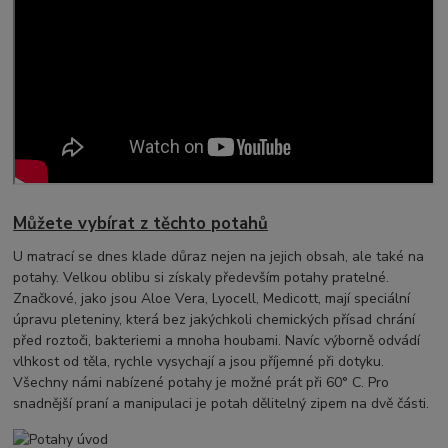
Můžete vybírat z těchto potahů
U matrací se dnes klade důraz nejen na jejich obsah, ale také na
potahy. Velkou oblibu si získaly především potahy pratelné.
Značkové, jako jsou Aloe Vera, Lyocell, Medicott, mají speciální
úpravu pleteniny, která bez jakýchkoli chemických přísad chrání
před roztoči, bakteriemi a mnoha houbami. Navíc výborně odvádí
vlhkost od těla, rychle vysychají a jsou příjemné při dotyku.
Všechny námi nabízené potahy je možné prát při 60° C. Pro
snadnější praní a manipulaci je potah dělitelný zipem na dvě části.