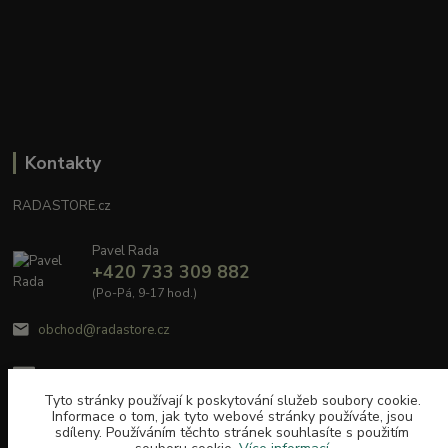
Kontakty
RADASTORE.cz
Pavel Rada
+420 733 309 882
(Po-Pá, 9-17 hod.)
obchod@radastore.cz
Tyto stránky používají k poskytování služeb soubory cookie.
Informace o tom, jak tyto webové stránky používáte, jsou
sdíleny. Používáním těchto stránek souhlasíte s použitím