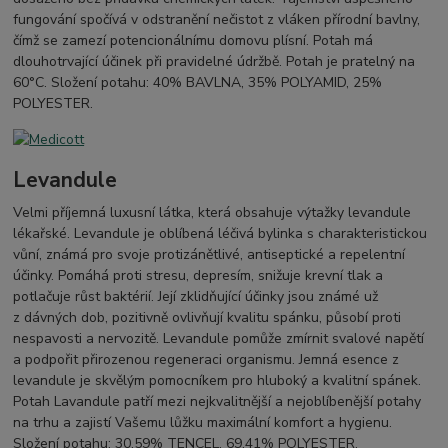
fungování spočívá v odstranění nečistot z vláken přírodní bavlny,
čímž se zamezí potencionálnímu domovu plísní. Potah má
dlouhotrvající účinek při pravidelné údržbě. Potah je pratelný na
60°C. Složení potahu: 40% BAVLNA, 35% POLYAMID, 25%
POLYESTER.
Levandule
Velmi příjemná luxusní látka, která obsahuje výtažky levandule
lékařské. Levandule je oblíbená léčivá bylinka s charakteristickou
vůní, známá pro svoje protizánětlivé, antiseptické a repelentní
účinky. Pomáhá proti stresu, depresím, snižuje krevní tlak a
potlačuje růst baktérií. Její zklidňující účinky jsou známé už
z dávných dob, pozitivně ovlivňují kvalitu spánku, působí proti
nespavosti a nervozitě. Levandule pomůže zmírnit svalové napětí
a podpořit přirozenou regeneraci organismu. Jemná esence z
levandule je skvělým pomocníkem pro hluboký a kvalitní spánek.
Potah Lavandule patří mezi nejkvalitnější a nejoblíbenější potahy
na trhu a zajistí Vašemu lůžku maximální komfort a hygienu.
Složení potahu: 30,59% TENCEL, 69,41% POLYESTER.