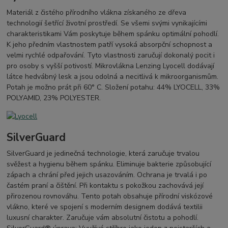
Materiál z čistého přírodního vlákna získaného ze dřeva
technologií šetřící životní prostředí. Se všemi svými vynikajícími
charakteristikami Vám poskytuje během spánku optimální pohodlí.
K jeho předním vlastnostem patří vysoká absorpční schopnost a
velmi rychlé odpařování. Tyto vlastnosti zaručují dokonalý pocit i
pro osoby s vyšší potivostí. Mikrovlákna Lenzing Lyocell dodávají
látce hedvábný lesk a jsou odolná a necitlivá k mikroorganismům.
Potah je možno prát při 60° C. Složení potahu: 44% LYOCELL, 33%
POLYAMID, 23% POLYESTER.
SilverGuard
SilverGuard je jedinečná technologie, která zaručuje trvalou
svěžest a hygienu během spánku. Eliminuje bakterie způsobující
zápach a chrání před jejich usazováním. Ochrana je trvalá i po
častém praní a čištění. Při kontaktu s pokožkou zachovává její
přirozenou rovnováhu. Tento potah obsahuje přírodní viskózové
vlákno, které ve spojení s moderním designem dodává textilii
luxusní charakter. Zaručuje vám absolutní čistotu a pohodlí.