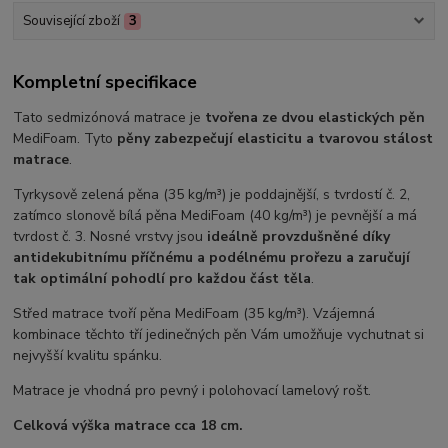
Související zboží
3
Kompletní specifikace
Tato sedmizónová matrace je
tvořena ze dvou elastických pěn
MediFoam. Tyto
pěny zabezpečují elasticitu a tvarovou stálost
matrace
.
Tyrkysově zelená pěna (35 kg/m³) je poddajnější, s tvrdostí č. 2,
zatímco slonově bílá pěna MediFoam (40 kg/m³) je pevnější a má
tvrdost č. 3. Nosné vrstvy jsou
ideálně provzdušněné díky
antidekubitnímu příčnému a podélnému prořezu a zaručují
tak optimální pohodlí pro každou část těla
.
Střed matrace tvoří pěna MediFoam (35 kg/m³). Vzájemná
kombinace těchto tří jedinečných pěn Vám umožňuje vychutnat si
nejvyšší kvalitu spánku.
Matrace je vhodná pro pevný i polohovací lamelový rošt.
Celková výška matrace cca 18 cm.