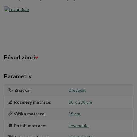
Původ zboží
Parametry
🏷️ Značka
Dřevočal
📐 Rozměry matrace
80 x 200 cm
📏 Výška matrace
19 cm
🧶 Potah matrace
Levandule