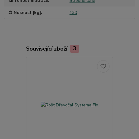
📶 Tuhost matrace
Středně tuhé
⚖️ Nosnost [kg]
130
Související zboží
3