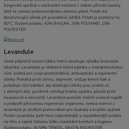
fungování spočívá v odstranění nečistot z vláken přírodní bavlny,
čímž se zamezí potencionálnímu domovu plísní. Potah má
dlouhotrvající účinek při pravidelné údržbě. Potah je pratelný na
60°C. Složení potahu: 40% BAVLNA, 35% POLYAMID, 25%
POLYESTER.
Levandule
Velmi příjemná luxusní látka, která obsahuje výtažky levandule
lékařské. Levandule je oblíbená léčivá bylinka s charakteristickou
vůní, známá pro svoje protizánětlivé, antiseptické a repelentní
účinky. Pomáhá proti stresu, depresím, snižuje krevní tlak a
potlačuje růst baktérií. Její zklidňující účinky jsou známé už
z dávných dob, pozitivně ovlivňují kvalitu spánku, působí proti
nespavosti a nervozitě. Levandule pomůže zmírnit svalové napětí
a podpořit přirozenou regeneraci organismu. Jemná esence z
levandule je skvělým pomocníkem pro hluboký a kvalitní spánek.
Potah Lavandule patří mezi nejkvalitnější a nejoblíbenější potahy
na trhu a zajistí Vašemu lůžku maximální komfort a hygienu.
Složení potahu: 30,59% TENCEL, 69,41% POLYESTER.