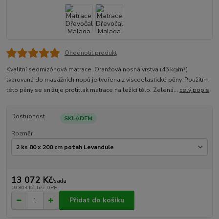
Ohodnotit produkt
Kvalitní sedmizónová matrace. Oranžová nosná vrstva (45 kg/m³)
tvarovaná do masážních nopů je tvořena z viscoelastické pěny. Použitím
této pěny se snižuje protitlak matrace na ležící tělo. Zelená...
celý popis
Dostupnost
SKLADEM
Rozměr
13 072 Kč
/
sada
10 803 Kč
bez DPH
Přidat do košíku