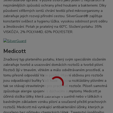
SilverGuard® úprava: Využívá stříbro jako jeden z nejstarších a
nejznámějších způsobů ochrany před houbami a bakteriemi. Díky
působení stříbrných iontů chrání textilii před mikroorganismy a
zabraňuje jejich rozvoji přírodní cestou. SilverGuard® zajišťuje
konstantní svěžest a hygienu lůžka, vysokou odolnost proti oděru
a žmolkování. Potah je pratelný na 60°C. Složení potahu: 35%
VISKÓZA, 2% POLYAMID, 63% POLYESTER.
Medicott
Značkový typ pleteného potahu, který svým speciálním složením
zabraňuje tvorbě a usazování domácích roztočů a tvorbě plísní.
Roztoči žijí v tmavém, vlhkém a málo odvětrávaném prostředí, a
tomu přesně odpovídá Vaše postel. Hlavní obživou pro roztoče
jsou odpadávající buňky Vaší kůže. Ty jsou rozkládány plísněmi a
tak se stávají stravitelnými pro prachové roztoče. Plíseň samotná
způsobuje alergie spojené s dýchacími symptomy. Medicott je
účinná složka látky, která zabraňuje v bavlně nebo v látkách s
bavlněným základem vzniku plísní a současně přežití prachových
roztočů. Medicott má vynikající antibakteriální účinky, kterých je
dosaženo bez přídavku chemických látek. Tajemství úspěšného