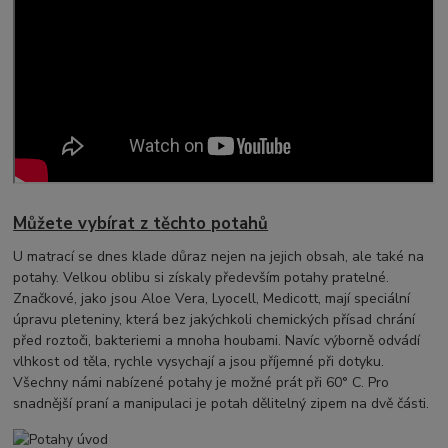
Můžete vybírat z těchto potahů
U matrací se dnes klade důraz nejen na jejich obsah, ale také na
potahy. Velkou oblibu si získaly především potahy pratelné.
Značkové, jako jsou Aloe Vera, Lyocell, Medicott, mají speciální
úpravu pleteniny, která bez jakýchkoli chemických přísad chrání
před roztoči, bakteriemi a mnoha houbami. Navíc výborně odvádí
vlhkost od těla, rychle vysychají a jsou příjemné při dotyku.
Všechny námi nabízené potahy je možné prát při 60° C. Pro
snadnější praní a manipulaci je potah dělitelný zipem na dvě části.