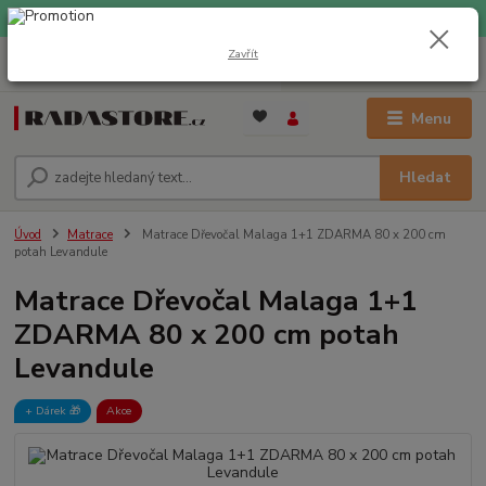
EXPRESNÍ DOPRAVA ZDARMA při nákupu nad 1000 Kč
Zavřít
0
ks
+420 733 309 882
za
0 Kč
(Po-Pá, 9-17 hod.)
Menu
Hledat
Úvod
Matrace
Matrace Dřevočal Malaga 1+1 ZDARMA 80 x 200 cm
potah Levandule
Matrace Dřevočal Malaga 1+1
ZDARMA 80 x 200 cm potah
Levandule
+ Dárek️ 🎁
Akce