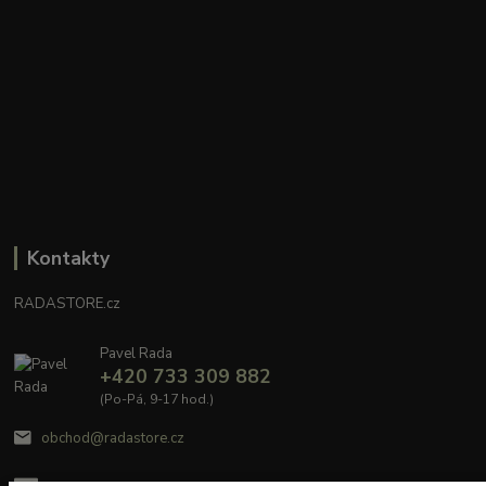
Kontakty
RADASTORE.cz
Pavel Rada
+420 733 309 882
(Po-Pá, 9-17 hod.)
obchod@radastore.cz