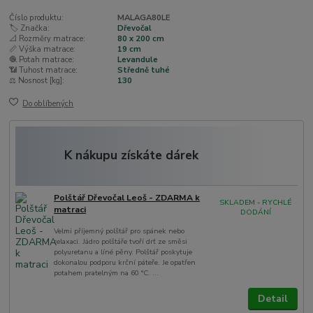
Číslo produktu:
MALAGA80LE
🏷️ Značka:
Dřevočal
📐 Rozměry matrace:
80 x 200 cm
📏 Výška matrace:
19 cm
🧶 Potah matrace:
Levandule
📶 Tuhost matrace:
Středně tuhé
⚖️ Nosnost [kg]:
130
Do oblíbených
K nákupu získáte dárek
Polštář Dřevočal Leoš - ZDARMA k
SKLADEM - RYCHLÉ
matraci
DODÁNÍ
Velmi příjemný polštář pro spánek nebo
relaxaci. Jádro polštáře tvoří drť ze směsi
polyuretanu a líné pěny. Polštář poskytuje
dokonalou podporu krční páteře. Je opatřen
potahem pratelným na 60 °C. ...
Detail