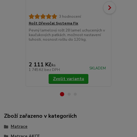
3 hodnocení
Rošt Dřevočal Systema Fix
Matracový c
Pevný lamelový rošt 28 lamel uchycených v
Chránič matr
kaučukových patkách, možnost nastavení
znečištěním.
tuhosti, nosnost roštu do 120 kg,
látky prošité
Pokládáme je
upevňujeme 
cena od
775 Kč
/
ks
2 111 Kč
/
ks
cena od
SKLADEM
1 745 Kč
bez DPH
640 Kč
bez 
Zvolit variantu
Zboží zařazeno v kategoriích
Matrace
Matrace AKCE