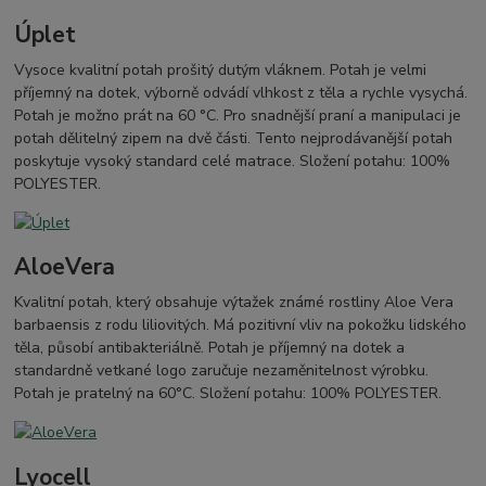
Úplet
Vysoce kvalitní potah prošitý dutým vláknem. Potah je velmi
příjemný na dotek, výborně odvádí vlhkost z těla a rychle vysychá.
Potah je možno prát na 60 °C. Pro snadnější praní a manipulaci je
potah dělitelný zipem na dvě části. Tento nejprodávanější potah
poskytuje vysoký standard celé matrace. Složení potahu: 100%
POLYESTER.
AloeVera
Kvalitní potah, který obsahuje výtažek známé rostliny Aloe Vera
barbaensis z rodu liliovitých. Má pozitivní vliv na pokožku lidského
těla, působí antibakteriálně. Potah je příjemný na dotek a
standardně vetkané logo zaručuje nezaměnitelnost výrobku.
Potah je pratelný na 60°C. Složení potahu: 100% POLYESTER.
Lyocell