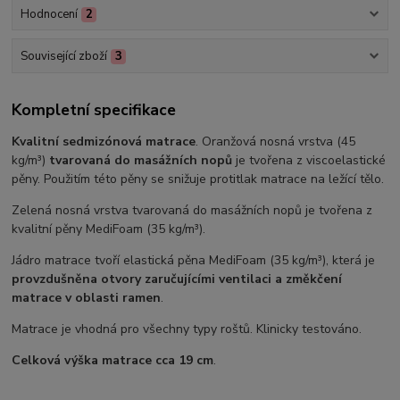
Hodnocení
2
Související zboží
3
Kompletní specifikace
Kvalitní sedmizónová matrace
. Oranžová nosná vrstva (45
kg/m³)
tvarovaná do masážních nopů
je tvořena z viscoelastické
pěny. Použitím této pěny se snižuje protitlak matrace na ležící tělo.
Zelená nosná vrstva tvarovaná do masážních nopů je tvořena z
kvalitní pěny MediFoam (35 kg/m³).
Jádro matrace tvoří elastická pěna MediFoam (35 kg/m³), která je
provzdušněna otvory zaručujícími ventilaci a změkčení
matrace v oblasti ramen
.
Matrace je vhodná pro všechny typy roštů. Klinicky testováno.
Celková výška matrace cca 19 cm
.