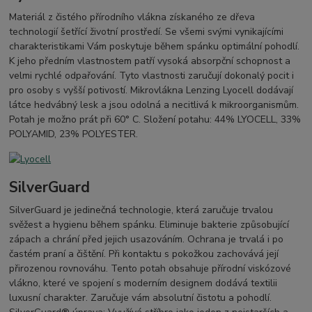
Materiál z čistého přírodního vlákna získaného ze dřeva
technologií šetřící životní prostředí. Se všemi svými vynikajícími
charakteristikami Vám poskytuje během spánku optimální pohodlí.
K jeho předním vlastnostem patří vysoká absorpční schopnost a
velmi rychlé odpařování. Tyto vlastnosti zaručují dokonalý pocit i
pro osoby s vyšší potivostí. Mikrovlákna Lenzing Lyocell dodávají
látce hedvábný lesk a jsou odolná a necitlivá k mikroorganismům.
Potah je možno prát při 60° C. Složení potahu: 44% LYOCELL, 33%
POLYAMID, 23% POLYESTER.
SilverGuard
SilverGuard je jedinečná technologie, která zaručuje trvalou
svěžest a hygienu během spánku. Eliminuje bakterie způsobující
zápach a chrání před jejich usazováním. Ochrana je trvalá i po
častém praní a čištění. Při kontaktu s pokožkou zachovává její
přirozenou rovnováhu. Tento potah obsahuje přírodní viskózové
vlákno, které ve spojení s moderním designem dodává textilii
luxusní charakter. Zaručuje vám absolutní čistotu a pohodlí.