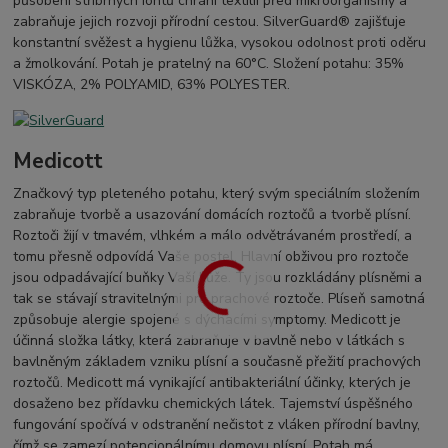
působení stříbrných iontů chrání textilii před mikroorganismy a
zabraňuje jejich rozvoji přírodní cestou. SilverGuard® zajišťuje
konstantní svěžest a hygienu lůžka, vysokou odolnost proti oděru
a žmolkování. Potah je pratelný na 60°C. Složení potahu: 35%
VISKÓZA, 2% POLYAMID, 63% POLYESTER.
Medicott
Značkový typ pleteného potahu, který svým speciálním složením
zabraňuje tvorbě a usazování domácích roztočů a tvorbě plísní.
Roztoči žijí v tmavém, vlhkém a málo odvětrávaném prostředí, a
tomu přesně odpovídá Vaše postel. Hlavní obživou pro roztoče
jsou odpadávající buňky Vaší kůže. Ty jsou rozkládány plísněmi a
tak se stávají stravitelnými pro prachové roztoče. Plíseň samotná
způsobuje alergie spojené s dýchacími symptomy. Medicott je
účinná složka látky, která zabraňuje v bavlně nebo v látkách s
bavlněným základem vzniku plísní a současně přežití prachových
roztočů. Medicott má vynikající antibakteriální účinky, kterých je
dosaženo bez přídavku chemických látek. Tajemství úspěšného
fungování spočívá v odstranění nečistot z vláken přírodní bavlny,
čímž se zamezí potencionálnímu domovu plísní. Potah má