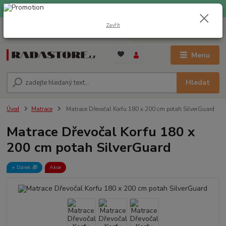
EXPRESNÍ DOPRAVA ZDARMA při nákupu nad 1000 Kč
Zavřít
0
ks
+420 733 309 882
za
0 Kč
(Po-Pá, 9-17 hod.)
Menu
Hledat
Úvod
Matrace
Matrace Dřevočal Korfu 180 x 200 cm potah SilverGuard
Matrace Dřevočal Korfu 180 x
200 cm potah SilverGuard
+ Dárek️ 🎁
Akce