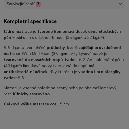
Související zboží
3
Kompletní specifikace
Jádro matrace je tvořeno kombinací desek dvou elastických
pěn
MediFoam s odlišnou tuhostí (35 kg/m³ a 32 kg/m³).
Střed jádra tvoří příčné
průduchy, které zajišťují provzdušnění
matrace
. Pěna MediFoam (35 kg/m³) v tyrkysové barvě
je
tvarovaná do masážních nopů
, tvrdost č. 2. Antibakteriální pěna
(40 kg/m³) limetkové barvy tvarovaná do nopů
má
antibakteriální účinek
, díky kterému je
vhodná i pro alergiky
,
tvrdost č. 3.
Matraci je vhodné položit na pevný nebo polohovací lamelový
rošt.
Klinicky testováno
.
Celková výška matrace cca 19 cm.