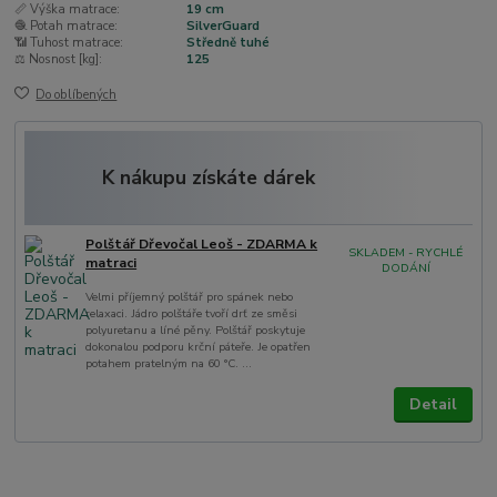
📏 Výška matrace:
19 cm
🧶 Potah matrace:
SilverGuard
📶 Tuhost matrace:
Středně tuhé
⚖️ Nosnost [kg]:
125
Do oblíbených
K nákupu získáte dárek
Polštář Dřevočal Leoš - ZDARMA k
SKLADEM - RYCHLÉ
matraci
DODÁNÍ
Velmi příjemný polštář pro spánek nebo
relaxaci. Jádro polštáře tvoří drť ze směsi
polyuretanu a líné pěny. Polštář poskytuje
dokonalou podporu krční páteře. Je opatřen
potahem pratelným na 60 °C. ...
Detail