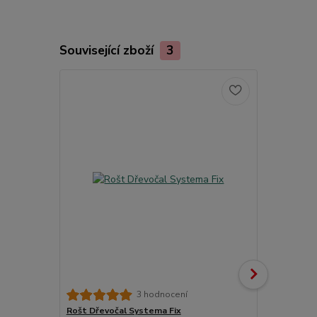
Související zboží
3
3 hodnocení
Rošt Dřevočal Systema Fix
Matracový c