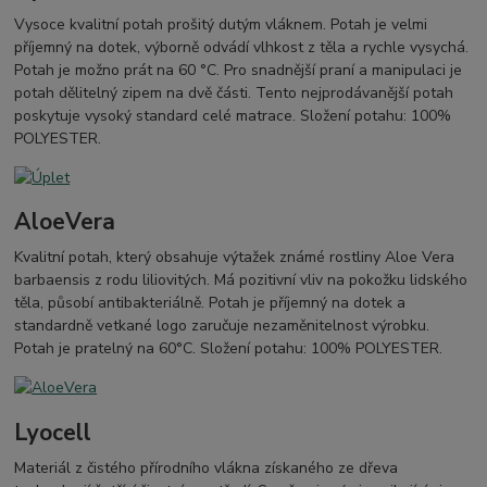
Vysoce kvalitní potah prošitý dutým vláknem. Potah je velmi
příjemný na dotek, výborně odvádí vlhkost z těla a rychle vysychá.
Potah je možno prát na 60 °C. Pro snadnější praní a manipulaci je
potah dělitelný zipem na dvě části. Tento nejprodávanější potah
poskytuje vysoký standard celé matrace. Složení potahu: 100%
POLYESTER.
AloeVera
Kvalitní potah, který obsahuje výtažek známé rostliny Aloe Vera
barbaensis z rodu liliovitých. Má pozitivní vliv na pokožku lidského
těla, působí antibakteriálně. Potah je příjemný na dotek a
standardně vetkané logo zaručuje nezaměnitelnost výrobku.
Potah je pratelný na 60°C. Složení potahu: 100% POLYESTER.
Lyocell
Materiál z čistého přírodního vlákna získaného ze dřeva