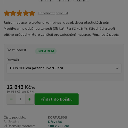
Ohodnotit produkt
Jádro matrace je tvořeno kombinací desek dvou elastických pěn
MediFoam s odlišnou tuhostí (35 kg/m³ a 32 kg/m³). Střed jádra tvoří
příčné průduchy, které zajišťují provzdušnění matrace. Pěn...
celý popis
Dostupnost
SKLADEM
Rozměr
12 843 Kč
/
ks
10 614 Kč
bez DPH
Přidat do košíku
Číslo produktu:
KORFU180S
🏷️ Značka:
Dřevočal
📐 Rozměry matrace:
180 x 200 cm