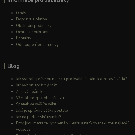
Informace pro zákazníky
O nás
Doprava a platba
Obchodní podmínky
Ochrana soukromí
Kontakty
Odstoupení od smlouvy
Blog
Jak vybrat správnou matraci pro kvalitní spánek a zdravá záda?
Jak vybrat správný rošt
Zdravý spánek
Věci, které způsobují únavu
Spánek ve vyšším věku
Jaká je správná výška postele
Jak na partnerské usínání?
Proč jsou matrace vyrobené v Česku a na Slovensku tou nejlepší
volbou?