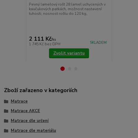
Pevný lamelový rošt 28 lamel uchycených v
Chránič matr
kaučukových patkách, možnost nastavení
znečištěním.
tuhosti, nosnost roštu do 120 kg,
látky prošité
Pokládáme je
upevňujeme 
cena od
775 Kč
/
ks
2 111 Kč
/
ks
cena od
SKLADEM
1 745 Kč
bez DPH
640 Kč
bez 
Zvolit variantu
Zboží zařazeno v kategoriích
Matrace
Matrace AKCE
Matrace dle určení
Matrace dle materiálu