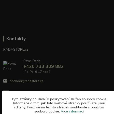
Kontakty
RADASTORE.cz
Pavel Rada
+420 733 309 882
(Po-Pá, 9-17 hod.)
obchod@radastore.cz
Tyto stránky používají k poskytování služeb soubory cookie.
Informace o tom, jak tyto webové stránky používáte, jsou
sdíleny. Používáním těchto stránek souhlasíte s použitím
souboru cookie.
Více informací