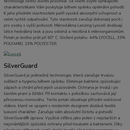
technologií šetřící životní prostředí. Se všemi svými vynikajícími
charakteristikami Vám poskytuje během spánku optimální pohodlí.
K jeho předním vlastnostem patří vysoká absorpční schopnost a
velmi rychlé odpařování. Tyto vlastnosti zaručují dokonalý pocit i
pro osoby s vyšší potivostí. Mikrovlákna Lenzing Lyocell dodávají
látce hedvábný lesk a jsou odolná a necitlivá k mikroorganismům.
Potah je možno prát při 60° C. Složení potahu: 44% LYOCELL, 33%
POLYAMID, 23% POLYESTER.
SilverGuard
SilverGuard je jedinečná technologie, která zaručuje trvalou
svěžest a hygienu během spánku. Eliminuje bakterie způsobující
zápach a chrání před jejich usazováním. Ochrana je trvalá i po
častém praní a čištění. Při kontaktu s pokožkou zachovává její
přirozenou rovnováhu. Tento potah obsahuje přírodní viskózové
vlákno, které ve spojení s moderním designem dodává textilii
luxusní charakter. Zaručuje vám absolutní čistotu a pohodlí.
SilverGuard® úprava: Využívá stříbro jako jeden z nejstarších a
nejznámějších způsobů ochrany před houbami a bakteriemi. Díky