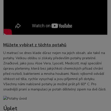
Můžete vybírat z těchto potahů
U matrací se dnes klade důraz nejen na jejich obsah, ale také na
potahy. Velkou oblibu si získaly především potahy pratelné.
Značkové, jako jsou Aloe Vera, Lyocell, Medicott, mají speciální
úpravu pleteniny, která bez jakýchkoli chemických přísad chrání
před roztoči, bakteriemi a mnoha houbami. Navíc výborně odvádí
vlhkost od těla, rychle vysychají a jsou příjemné při dotyku.
Všechny námi nabízené potahy je možné prát při 60° C. Pro
snadnější praní a manipulaci je potah dělitelný zipem na dvě části.
Úplet