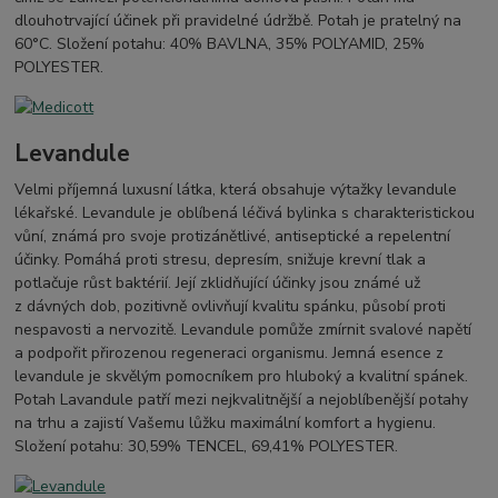
dlouhotrvající účinek při pravidelné údržbě. Potah je pratelný na
60°C. Složení potahu: 40% BAVLNA, 35% POLYAMID, 25%
POLYESTER.
Levandule
Velmi příjemná luxusní látka, která obsahuje výtažky levandule
lékařské. Levandule je oblíbená léčivá bylinka s charakteristickou
vůní, známá pro svoje protizánětlivé, antiseptické a repelentní
účinky. Pomáhá proti stresu, depresím, snižuje krevní tlak a
potlačuje růst baktérií. Její zklidňující účinky jsou známé už
z dávných dob, pozitivně ovlivňují kvalitu spánku, působí proti
nespavosti a nervozitě. Levandule pomůže zmírnit svalové napětí
a podpořit přirozenou regeneraci organismu. Jemná esence z
levandule je skvělým pomocníkem pro hluboký a kvalitní spánek.
Potah Lavandule patří mezi nejkvalitnější a nejoblíbenější potahy
na trhu a zajistí Vašemu lůžku maximální komfort a hygienu.
Složení potahu: 30,59% TENCEL, 69,41% POLYESTER.