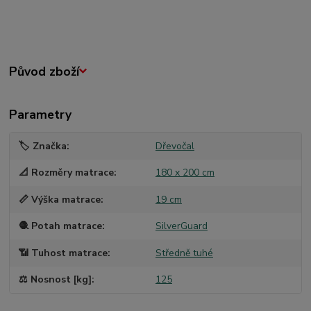
Původ zboží
Parametry
🏷️ Značka
Dřevočal
📐 Rozměry matrace
180 x 200 cm
📏 Výška matrace
19 cm
🧶 Potah matrace
SilverGuard
📶 Tuhost matrace
Středně tuhé
⚖️ Nosnost [kg]
125