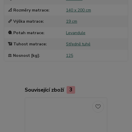
📐 Rozměry matrace
140 x 200 cm
📏 Výška matrace
19 cm
🧶 Potah matrace
Levandule
📶 Tuhost matrace
Středně tuhé
⚖️ Nosnost [kg]
125
Související zboží
3