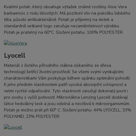
Kvalitní potah, který obsahuje výtažek známé rostliny Aloe Vera
barbaensis z rodu liliovitých. Má pozitivní vliv na pokožku lidského
těla, působí antibakteriálně. Potah je příjemný na dotek a
standardně vetkané logo zaručuje nezaměnitelnost výrobku.
Potah je pratelný na 60°C. Složení potahu: 100% POLYESTER.
Lyocell
Materiál z čistého přírodního vlákna získaného ze dřeva
technologií šetřící životní prostředí. Se všemi svými vynikajícími
charakteristikami Vám poskytuje během spánku optimální pohodlí.
K jeho předním vlastnostem patří vysoká absorpční schopnost a
velmi rychlé odpařování. Tyto vlastnosti zaručují dokonalý pocit i
pro osoby s vyšší potivostí. Mikrovlákna Lenzing Lyocell dodávají
látce hedvábný lesk a jsou odolná a necitlivá k mikroorganismům.
Potah je možno prát při 60° C. Složení potahu: 44% LYOCELL, 33%
POLYAMID, 23% POLYESTER.