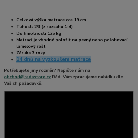
Celková výška matrace cca 19 cm
Tuhost: 2/3 (z rozsahu 1-4)
Do hmotnosti 125 kg
Matraci je vhodné položit na pevný nebo polohovací
lamelový rošt
Záruka 3 roky
14 dnů na vyzkoušení matrace
Potřebujete jiný rozměr? Napište nám na
obchod@radastore.cz
Rádi Vám zpracujeme nabídku dle
Vašich požadavků.