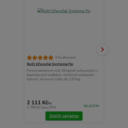
3 hodnocení
Rošt Dřevočal Systema Fix
Matracový c
Pevný lamelový rošt 28 lamel uchycených v
Chránič matr
kaučukových patkách, možnost nastavení
znečištěním.
tuhosti, nosnost roštu do 120 kg,
látky prošité
Pokládáme je
upevňujeme 
cena od
775 Kč
/
ks
2 111 Kč
/
ks
cena od
SKLADEM
1 745 Kč
bez DPH
640 Kč
bez 
Zvolit variantu