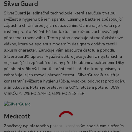
SilverGuard
SilverGuard je jedinečná technologie, která zaručuje trvalou
svěžest a hygienu během spánku. Eliminuje bakterie způsobující
zápach a chrání před jejich usazováním. Ochrana je trvalá i po
častém praní a čištění. Při kontaktu s pokožkou zachovává její
přirozenou rovnováhu. Tento potah obsahuje přírodní viskózové
vlákno, které ve spojení s moderním designem dodává textilii
luxusní charakter. Zaručuje vám absolutní čistotu a pohodlí.
SilverGuard® úprava: Využívá stříbro jako jeden z nejstarších a
nejznámějších způsobů ochrany před houbami a bakteriemi. Díky
působení stříbrných iontů chrání textilii před mikroorganismy a
zabraňuje jejich rozvoji přírodní cestou. SilverGuard® zajišťuje
konstantní svěžest a hygienu lůžka, vysokou odolnost proti oděru
a žmolkování. Potah je pratelný na 60°C. Složení potahu: 35%
VISKÓZA, 2% POLYAMID, 63% POLYESTER.
Medicott
Značkový typ pleteného potahu, který svým speciálním složením