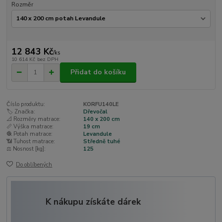
Rozměr
12 843 Kč
/
ks
10 614 Kč
bez DPH
Přidat do košíku
Číslo produktu:
KORFU140LE
🏷️ Značka:
Dřevočal
📐 Rozměry matrace:
140 x 200 cm
📏 Výška matrace:
19 cm
🧶 Potah matrace:
Levandule
📶 Tuhost matrace:
Středně tuhé
⚖️ Nosnost [kg]:
125
Do oblíbených
K nákupu získáte dárek