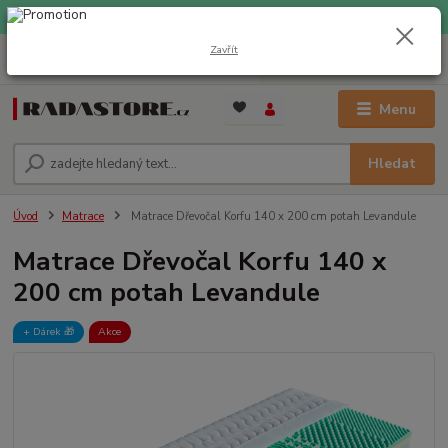
EXPRESNÍ DOPRAVA ZDARMA při nákupu nad 1000 Kč
Zavřít
0
ks
+420 733 309 882
za
0 Kč
(Po-Pá, 9-17 hod.)
Menu
Hledat
Úvod
Matrace
Matrace Dřevočal Korfu 140 x 200 cm potah Levandule
Matrace Dřevočal Korfu 140 x
200 cm potah Levandule
+ Dárek️ 🎁
Akce