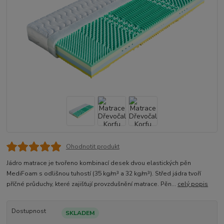
Ohodnotit produkt
Jádro matrace je tvořeno kombinací desek dvou elastických pěn
MediFoam s odlišnou tuhostí (35 kg/m³ a 32 kg/m³). Střed jádra tvoří
příčné průduchy, které zajišťují provzdušnění matrace. Pěn...
celý popis
Dostupnost
SKLADEM