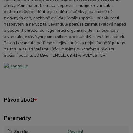
účinky. Pomáhá proti stresu, depresím, snižuje krevní tlak a
potlačuje růst baktérií. Její zklidňující účinky jsou známé už
z dávných dob, pozitivně ovlivňují kvalitu spánku, působí proti
nespavosti a nervozitě. Levandule pomůže zmírnit svalové napětí
a podpořit přirozenou regeneraci organismu. Jemná esence z
levandule je skvělým pomocníkem pro hluboký a kvalitní spánek.
Potah Lavandule patří mezi nejkvalitnější a nejoblíbenější potahy
na trhu a zajistí Vašemu lůžku maximální komfort a hygienu.
Složení potahu: 30,59% TENCEL, 69,41% POLYESTER.
Původ zboží
Parametry
🏷️ Značka
Dřevočal