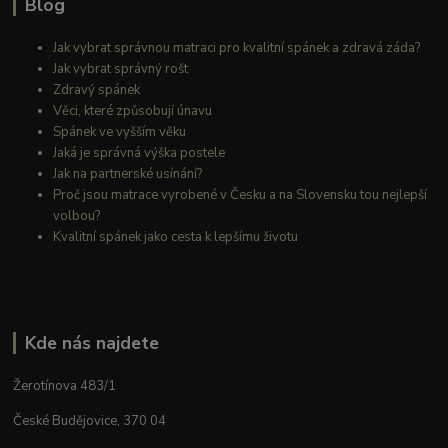
Blog
Jak vybrat správnou matraci pro kvalitní spánek a zdravá záda?
Jak vybrat správný rošt
Zdravý spánek
Věci, které způsobují únavu
Spánek ve vyšším věku
Jaká je správná výška postele
Jak na partnerské usínání?
Proč jsou matrace vyrobené v Česku a na Slovensku tou nejlepší
volbou?
Kvalitní spánek jako cesta k lepšímu životu
Kde nás najdete
Žerotínova 483/1
České Budějovice, 370 04