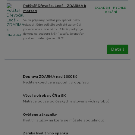
Polštář Dřevočal Leoš - ZDARMA k
SKLADEM - RYCHLÉ
matraci
DODÁNÍ
Velmi příjemný polštář pro spánek nebo
relaxaci. Jádro polštáře tvoří drť ze směsi
polyuretanu a líné pěny. Polštář poskytuje
dokonalou podporu krční páteře. Je opatřen
potahem pratelným na 60 °C. ...
Detail
Doprava ZDARMA nad 1000 Kč
Rychlá expedice a spolehliví dopravci
Vývoj a výroba v ČR a SK
Matrace pouze od českých a slovenských výrobců
Ověřeno zákazníky
Kvalitní služby na které se můžete spolehnout
Záruka kvalitního spánku