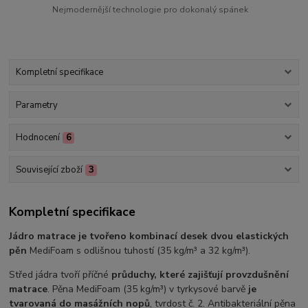
Nejmodernější technologie pro dokonalý spánek
Kompletní specifikace
Parametry
Hodnocení
6
Související zboží
3
Kompletní specifikace
Jádro matrace je tvořeno kombinací desek dvou elastických
pěn
MediFoam s odlišnou tuhostí (35 kg/m³ a 32 kg/m³).
Střed jádra tvoří příčné
průduchy, které zajišťují provzdušnění
matrace
. Pěna MediFoam (35 kg/m³) v tyrkysové barvě
je
tvarovaná do masážních nopů
, tvrdost č. 2. Antibakteriální pěna