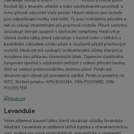
zabraňuje tvorbě a usazování domácích roztočů a tvorbě plísní.
Roztoči žijí v tmavém, vlhkém a málo odvětrávaném prostředí, a
tomu přesně odpovídá Vaše postel. Hlavní obživou pro roztoče
jsou odpadávající buňky Vaší kůže. Ty jsou rozkládány plísněmi a
tak se stávají stravitelnými pro prachové roztoče. Plíseň samotná
způsobuje alergie spojené s dýchacími symptomy. Medicott je
účinná složka látky, která zabraňuje v bavlně nebo v látkách s
bavlněným základem vzniku plísní a současně přežití prachových
roztočů. Medicott má vynikající antibakteriální účinky, kterých je
dosaženo bez přídavku chemických látek. Tajemství úspěšného
fungování spočívá v odstranění nečistot z vláken přírodní bavlny,
čímž se zamezí potencionálnímu domovu plísní. Potah má
dlouhotrvající účinek při pravidelné údržbě. Potah je pratelný na
60°C. Složení potahu: 40% BAVLNA, 35% POLYAMID, 25%
POLYESTER.
Levandule
Velmi příjemná luxusní látka, která obsahuje výtažky levandule
lékařské. Levandule je oblíbená léčivá bylinka s charakteristickou
vůní, známá pro svoje protizánětlivé, antiseptické a repelentní