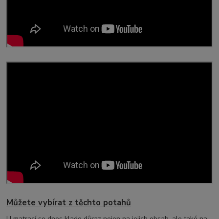
Můžete vybírat z těchto potahů
U matrací se dnes klade důraz nejen na jejich obsah, ale také na