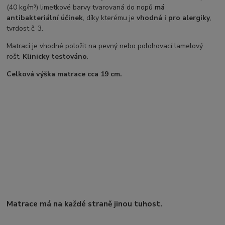
(40 kg/m³) limetkové barvy tvarovaná do nopů
má
antibakteriální účinek
, díky kterému je
vhodná i pro alergiky
,
tvrdost č. 3.
Matraci je vhodné položit na pevný nebo polohovací lamelový
rošt.
Klinicky testováno
.
Celková výška matrace cca 19 cm.
Matrace má na každé straně jinou tuhost.