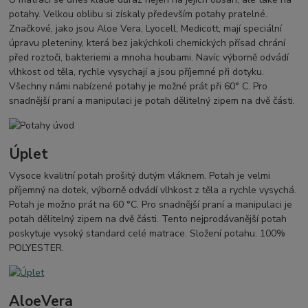
potahy. Velkou oblibu si získaly především potahy pratelné.
Značkové, jako jsou Aloe Vera, Lyocell, Medicott, mají speciální
úpravu pleteniny, která bez jakýchkoli chemických přísad chrání
před roztoči, bakteriemi a mnoha houbami. Navíc výborně odvádí
vlhkost od těla, rychle vysychají a jsou příjemné při dotyku.
Všechny námi nabízené potahy je možné prát při 60° C. Pro
snadnější praní a manipulaci je potah dělitelný zipem na dvě části.
Úplet
Vysoce kvalitní potah prošitý dutým vláknem. Potah je velmi
příjemný na dotek, výborně odvádí vlhkost z těla a rychle vysychá.
Potah je možno prát na 60 °C. Pro snadnější praní a manipulaci je
potah dělitelný zipem na dvě části. Tento nejprodávanější potah
poskytuje vysoký standard celé matrace. Složení potahu: 100%
POLYESTER.
AloeVera