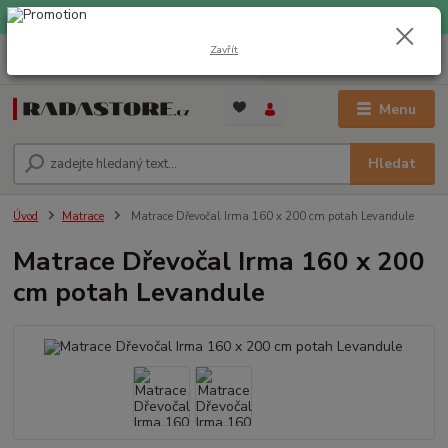
EXPRESNÍ DOPRAVA ZDARMA při nákupu nad 1000 Kč
Zavřít
0
ks
+420 733 309 882
za
0 Kč
(Po-Pá, 9-17 hod.)
Menu
Hledat
Úvod
Matrace
Matrace Dřevočal Irma 160 x 200 cm potah Levandule
Matrace Dřevočal Irma 160 x 200
cm potah Levandule