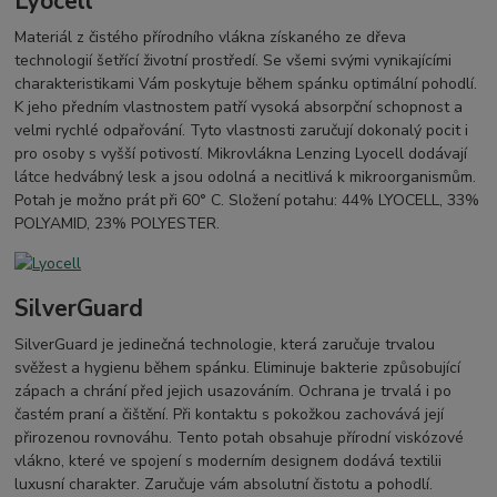
Lyocell
Materiál z čistého přírodního vlákna získaného ze dřeva
technologií šetřící životní prostředí. Se všemi svými vynikajícími
charakteristikami Vám poskytuje během spánku optimální pohodlí.
K jeho předním vlastnostem patří vysoká absorpční schopnost a
velmi rychlé odpařování. Tyto vlastnosti zaručují dokonalý pocit i
pro osoby s vyšší potivostí. Mikrovlákna Lenzing Lyocell dodávají
látce hedvábný lesk a jsou odolná a necitlivá k mikroorganismům.
Potah je možno prát při 60° C. Složení potahu: 44% LYOCELL, 33%
POLYAMID, 23% POLYESTER.
SilverGuard
SilverGuard je jedinečná technologie, která zaručuje trvalou
svěžest a hygienu během spánku. Eliminuje bakterie způsobující
zápach a chrání před jejich usazováním. Ochrana je trvalá i po
častém praní a čištění. Při kontaktu s pokožkou zachovává její
přirozenou rovnováhu. Tento potah obsahuje přírodní viskózové
vlákno, které ve spojení s moderním designem dodává textilii
luxusní charakter. Zaručuje vám absolutní čistotu a pohodlí.