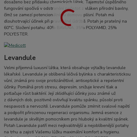
dosaženo bez přídavku chemických látek. Tajemství úspěšného
fungování spočívá v odstranění nečistot z vláken přírodní bavlny,
čímž se zamezí potencionálnímu domovu plísní. Potah má
dlouhotrvající účinek při pravidelné údržbě. Potah je pratelný na
60°C. Složení potahu: 40% BAVLNA, 35% POLYAMID, 25%
POLYESTER.
Levandule
Velmi příjemná luxusní látka, která obsahuje výtažky levandule
lékařské. Levandule je oblíbená léčivá bylinka s charakteristickou
vůní, známá pro svoje protizánětlivé, antiseptické a repelentní
účinky. Pomáhá proti stresu, depresím, snižuje krevní tlak a
potlačuje růst baktérií. Její zklidňující účinky jsou známé už
z dávných dob, pozitivně ovlivňují kvalitu spánku, působí proti
nespavosti a nervozitě. Levandule pomůže zmírnit svalové napětí
a podpořit přirozenou regeneraci organismu. Jemná esence z
levandule je skvělým pomocníkem pro hluboký a kvalitní spánek.
Potah Lavandule patří mezi nejkvalitnější a nejoblíbenější potahy
na trhu a zajistí Vašemu lůžku maximální komfort a hygienu.