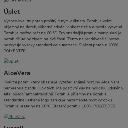
Úplet
Vysoce kvalitní potah prošitý dutým vláknem. Potah je velmi
příjemný na dotek, výborně odvádí vlhkost z těla a rychle vysychá.
Potah je možno prát na 60 °C. Pro snadnější praní a manipulaci je
potah dělitelný zipem na dvě části. Tento nejprodávanější potah
poskytuje vysoký standard celé matrace. Složení potahu: 100%
POLYESTER.
AloeVera
Kvalitní potah, který obsahuje výtažek známé rostliny Aloe Vera
barbaensis z rodu liliovitých. Má pozitivní vliv na pokožku lidského
těla, působí antibakteriálně. Potah je příjemný na dotek a
standardně vetkané logo zaručuje nezaměnitelnost výrobku.
Potah je pratelný na 60°C. Složení potahu: 100% POLYESTER.