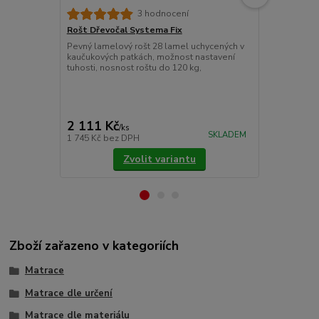
3 hodnocení
Rošt Dřevočal Systema Fix
Matracový c
Pevný lamelový rošt 28 lamel uchycených v
Chránič matr
kaučukových patkách, možnost nastavení
znečištěním.
tuhosti, nosnost roštu do 120 kg,
látky prošité
Pokládáme je
upevňujeme 
cena od
775 Kč
/
ks
2 111 Kč
/
ks
cena od
SKLADEM
1 745 Kč
bez DPH
640 Kč
bez 
Zvolit variantu
Zboží zařazeno v kategoriích
Matrace
Matrace dle určení
Matrace dle materiálu