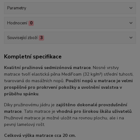
Parametry
Hodnocení
0
Související zboží
3
Kompletní specifikace
Kvalitní pružinová sedmizónová matrace
. Nosné vrstvy
matrace tvoří elastická pěna MediFoam (32 kg/m³) střední tuhosti,
tvarovaná do masážních nopů.
Použití nopů u matrace je velmi
prospěšné pro prokrvení pokožky a uvolnění svalstva v
průběhu spánku
.
Díky pružinovému jádru je
zajištěno dokonalé provzdušnění
matrace
. Tato matrace je
vhodná pro širokou škálu uživatelů
.
Pružinové matrace je možné uložit na rovnou plochu, ale i na
pevný lamelový rošt.
Celková výška matrace cca 20 cm.