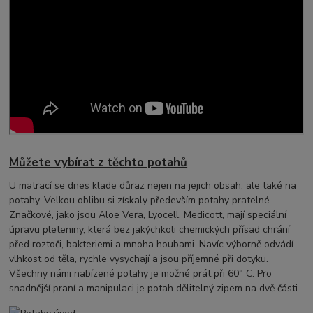
Můžete vybírat z těchto potahů
U matrací se dnes klade důraz nejen na jejich obsah, ale také na
potahy. Velkou oblibu si získaly především potahy pratelné.
Značkové, jako jsou Aloe Vera, Lyocell, Medicott, mají speciální
úpravu pleteniny, která bez jakýchkoli chemických přísad chrání
před roztoči, bakteriemi a mnoha houbami. Navíc výborně odvádí
vlhkost od těla, rychle vysychají a jsou příjemné při dotyku.
Všechny námi nabízené potahy je možné prát při 60° C. Pro
snadnější praní a manipulaci je potah dělitelný zipem na dvě části.