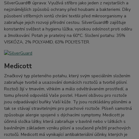
SilverGuard® úprava: Využívá stříbro jako jeden z nejstarších a
nejznámějších způsobů ochrany před houbami a bakteriemi. Díky
působení stříbrných iontů chrání textilii před mikroorganismy a
zabraňuje jejich rozvoji přírodní cestou. SilverGuard® zajišťuje
konstantní svěžest a hygienu lůžka, vysokou odolnost proti oděru
a žmolkování. Potah je pratelný na 60°C. Složení potahu: 35%
VISKÓZA, 2% POLYAMID, 63% POLYESTER.
Medicott
Značkový typ pleteného potahu, který svým speciálním složením
zabraňuje tvorbě a usazování domácích roztočů a tvorbě plísní.
Roztoči žijí v tmavém, vlhkém a málo odvětrávaném prostředí, a
tomu přesně odpovídá Vaše postel. Hlavní obživou pro roztoče
jsou odpadávající buňky Vaší kůže. Ty jsou rozkládány plísněmi a
tak se stávají stravitelnými pro prachové roztoče. Plíseň samotná
způsobuje alergie spojené s dýchacími symptomy. Medicott je
účinná složka látky, která zabraňuje v bavlně nebo v látkách s
bavlněným základem vzniku plísní a současně přežití prachových
roztočů. Medicott má vynikající antibakteriální účinky, kterých je