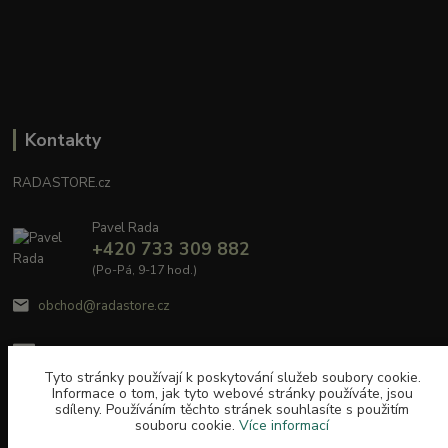
Kontakty
RADASTORE.cz
Pavel Rada
+420 733 309 882
(Po-Pá, 9-17 hod.)
obchod@radastore.cz
Tyto stránky používají k poskytování služeb soubory cookie.
Informace o tom, jak tyto webové stránky používáte, jsou
sdíleny. Používáním těchto stránek souhlasíte s použitím
souboru cookie.
Více informací