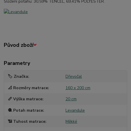
Složení potahu: 30,59% TENCEL, 69,41% POLYESTER.
Původ zboží
Parametry
🏷️ Značka
Dřevočal
📐 Rozměry matrace
160 x 200 cm
📏 Výška matrace
20 cm
🧶 Potah matrace
Levandule
📶 Tuhost matrace
Měkké