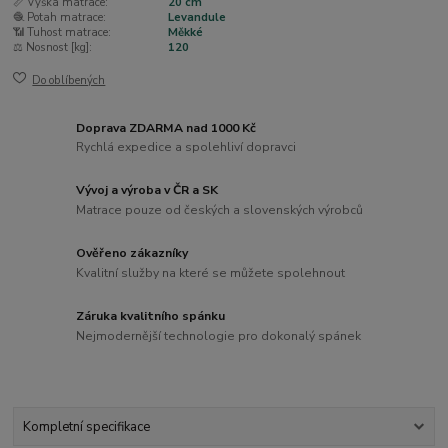
📏 Výška matrace:
20 cm
🧶 Potah matrace:
Levandule
📶 Tuhost matrace:
Měkké
⚖️ Nosnost [kg]:
120
Do oblíbených
Doprava ZDARMA nad 1000 Kč
Rychlá expedice a spolehliví dopravci
Vývoj a výroba v ČR a SK
Matrace pouze od českých a slovenských výrobců
Ověřeno zákazníky
Kvalitní služby na které se můžete spolehnout
Záruka kvalitního spánku
Nejmodernější technologie pro dokonalý spánek
Kompletní specifikace