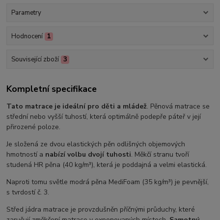
Parametry
Hodnocení
1
Související zboží
3
Kompletní specifikace
Tato matrace je ideální pro děti a mládež
. Pěnová matrace se
střední nebo vyšší tuhostí, která optimálně podepře páteř v její
přirozené poloze.
Je složená ze dvou elastických pěn odlišných objemových
hmotností a
nabízí volbu dvojí tuhosti
. Měkčí stranu tvoří
studená HR pěna (40 kg/m³), která je poddajná a velmi elastická.
Naproti tomu světle modrá pěna MediFoam (35 kg/m³) je pevnější,
s tvrdostí č. 3.
Střed jádra matrace je provzdušněn příčnými průduchy, které
zaručují změkčení matrace v exponovaných místech.
Samotný