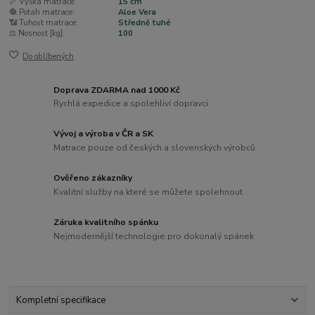
📏 Výška matrace:
15 cm
🧶 Potah matrace:
Aloe Vera
📶 Tuhost matrace:
Středně tuhé
⚖️ Nosnost [kg]:
100
Do oblíbených
Doprava ZDARMA nad 1000 Kč
Rychlá expedice a spolehliví dopravci
Vývoj a výroba v ČR a SK
Matrace pouze od českých a slovenských výrobců
Ověřeno zákazníky
Kvalitní služby na které se můžete spolehnout
Záruka kvalitního spánku
Nejmodernější technologie pro dokonalý spánek
Kompletní specifikace