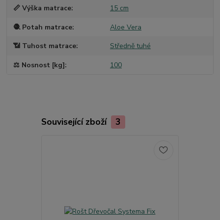
📏 Výška matrace
15 cm
🧶 Potah matrace
Aloe Vera
📶 Tuhost matrace
Středně tuhé
⚖️ Nosnost [kg]
100
Související zboží
3