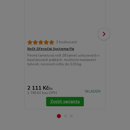
3 hodnocení
Rošt Dřevočal Systema Fix
Matracový c
Pevný lamelový rošt 28 lamel uchycených v
Chránič matr
kaučukových patkách, možnost nastavení
znečištěním.
tuhosti, nosnost roštu do 120 kg,
látky prošité
Pokládáme je
upevňujeme 
cena od
775 Kč
/
ks
2 111 Kč
/
ks
cena od
SKLADEM
1 745 Kč
bez DPH
640 Kč
bez 
Zvolit variantu