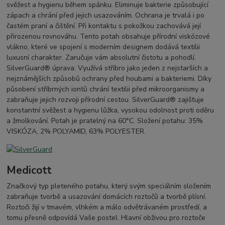
svěžest a hygienu během spánku. Eliminuje bakterie způsobující
zápach a chrání před jejich usazováním. Ochrana je trvalá i po
častém praní a čištění. Při kontaktu s pokožkou zachovává její
přirozenou rovnováhu. Tento potah obsahuje přírodní viskózové
vlákno, které ve spojení s moderním designem dodává textilii
luxusní charakter. Zaručuje vám absolutní čistotu a pohodlí.
SilverGuard® úprava: Využívá stříbro jako jeden z nejstarších a
nejznámějších způsobů ochrany před houbami a bakteriemi. Díky
působení stříbrných iontů chrání textilii před mikroorganismy a
zabraňuje jejich rozvoji přírodní cestou. SilverGuard® zajišťuje
konstantní svěžest a hygienu lůžka, vysokou odolnost proti oděru
a žmolkování. Potah je pratelný na 60°C. Složení potahu: 35%
VISKÓZA, 2% POLYAMID, 63% POLYESTER.
Medicott
Značkový typ pleteného potahu, který svým speciálním složením
zabraňuje tvorbě a usazování domácích roztočů a tvorbě plísní.
Roztoči žijí v tmavém, vlhkém a málo odvětrávaném prostředí, a
tomu přesně odpovídá Vaše postel. Hlavní obživou pro roztoče