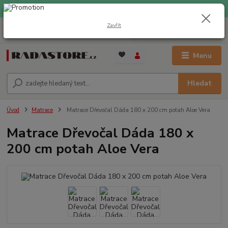
EXPRESNÍ DOPRAVA ZDARMA při nákupu nad 1000 Kč
Zavřít
0
ks
+420 733 309 882
za
0 Kč
(Po-Pá, 9-17 hod.)
Menu
Hledat
Úvod
Matrace
Matrace Dřevočal Dáda 180 x 200 cm potah Aloe Vera
Matrace Dřevočal Dáda 180 x
200 cm potah Aloe Vera