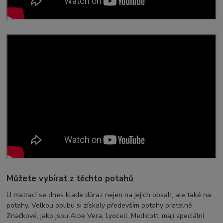
Můžete vybírat z těchto potahů
U matrací se dnes klade důraz nejen na jejich obsah, ale také na
potahy. Velkou oblibu si získaly především potahy pratelné.
Značkové, jako jsou Aloe Vera, Lyocell, Medicott, mají speciální