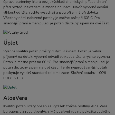
úpravu pleteniny, která bez jakýchkoli chemických přísad chrání
před roztoči, bakteriemi a mnoha houbami. Navíc výborně odvádí
vlhkost od těla, rychle vysychají a jsou příjemné při dotyku.
Všechny námi nabízené potahy je možné prát při 60° C. Pro
snadnější praní a manipulaci je potah dělitelný zipem na dvě části.
Úplet
Vysoce kvalitní potah prošitý dutým vláknem. Potah je velmi
příjemný na dotek, výborně odvádí vlhkost z těla a rychle vysychá.
Potah je možno prát na 60 °C. Pro snadnější praní a manipulaci je
potah dělitelný zipem na dvě části. Tento nejprodávanější potah
poskytuje vysoký standard celé matrace. Složení potahu: 100%
POLYESTER.
AloeVera
Kvalitní potah, který obsahuje výtažek známé rostliny Aloe Vera
barbaensis z rodu liliovitých. Má pozitivní vliv na pokožku lidského