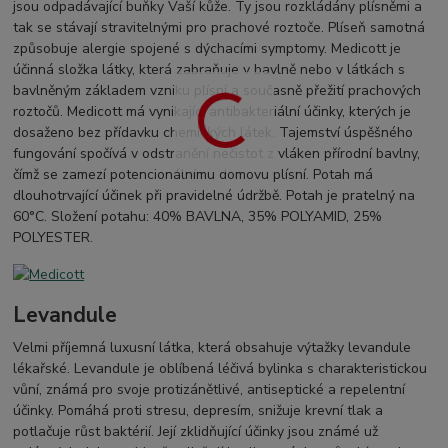
jsou odpadávající buňky Vaší kůže. Ty jsou rozkládány plísněmi a
tak se stávají stravitelnými pro prachové roztoče. Plíseň samotná
způsobuje alergie spojené s dýchacími symptomy. Medicott je
účinná složka látky, která zabraňuje v bavlně nebo v látkách s
bavlněným základem vzniku plísní a současně přežití prachových
roztočů. Medicott má vynikající antibakteriální účinky, kterých je
dosaženo bez přídavku chemických látek. Tajemství úspěšného
fungování spočívá v odstranění nečistot z vláken přírodní bavlny,
čímž se zamezí potencionálnímu domovu plísní. Potah má
dlouhotrvající účinek při pravidelné údržbě. Potah je pratelný na
60°C. Složení potahu: 40% BAVLNA, 35% POLYAMID, 25%
POLYESTER.
Levandule
Velmi příjemná luxusní látka, která obsahuje výtažky levandule
lékařské. Levandule je oblíbená léčivá bylinka s charakteristickou
vůní, známá pro svoje protizánětlivé, antiseptické a repelentní
účinky. Pomáhá proti stresu, depresím, snižuje krevní tlak a
potlačuje růst baktérií. Její zklidňující účinky jsou známé už