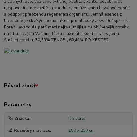
z dávných dob, pozitivně ovlivňují kvalitu spánku, působí proti
nespavosti a nervozitě. Levandule pomůže zmírnit svalové napětí
a podpořit přirozenou regeneraci organismu. Jemná esence z
levandule je skvělým pomocníkem pro hluboký a kvalitní spánek.
Potah Lavandule patří mezi nejkvalitnější a nejoblíbenější potahy
na trhu a zajistí Vašemu lůžku maximální komfort a hygienu.
Složení potahu: 30,59% TENCEL, 69,41% POLYESTER.
Původ zboží
Parametry
🏷️ Značka
Dřevočal
📐 Rozměry matrace
180 x 200 cm