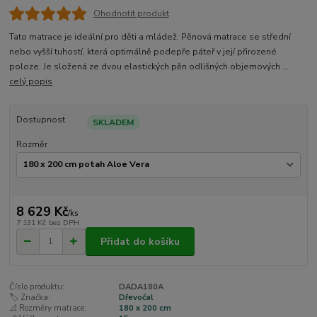
Ohodnotit produkt
Tato matrace je ideální pro děti a mládež. Pěnová matrace se střední
nebo vyšší tuhostí, která optimálně podepře páteř v její přirozené
poloze. Je složená ze dvou elastických pěn odlišných objemových ...
celý popis
Dostupnost
SKLADEM
Rozměr
8 629 Kč
/
ks
7 131 Kč
bez DPH
Přidat do košíku
Číslo produktu:
DADA180A
🏷️ Značka:
Dřevočal
📐 Rozměry matrace:
180 x 200 cm