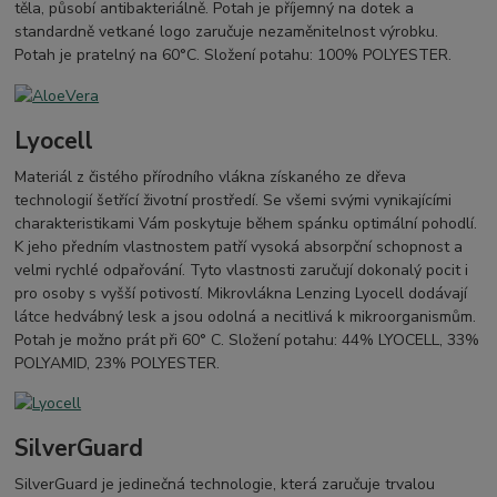
těla, působí antibakteriálně. Potah je příjemný na dotek a
standardně vetkané logo zaručuje nezaměnitelnost výrobku.
Potah je pratelný na 60°C. Složení potahu: 100% POLYESTER.
Lyocell
Materiál z čistého přírodního vlákna získaného ze dřeva
technologií šetřící životní prostředí. Se všemi svými vynikajícími
charakteristikami Vám poskytuje během spánku optimální pohodlí.
K jeho předním vlastnostem patří vysoká absorpční schopnost a
velmi rychlé odpařování. Tyto vlastnosti zaručují dokonalý pocit i
pro osoby s vyšší potivostí. Mikrovlákna Lenzing Lyocell dodávají
látce hedvábný lesk a jsou odolná a necitlivá k mikroorganismům.
Potah je možno prát při 60° C. Složení potahu: 44% LYOCELL, 33%
POLYAMID, 23% POLYESTER.
SilverGuard
SilverGuard je jedinečná technologie, která zaručuje trvalou