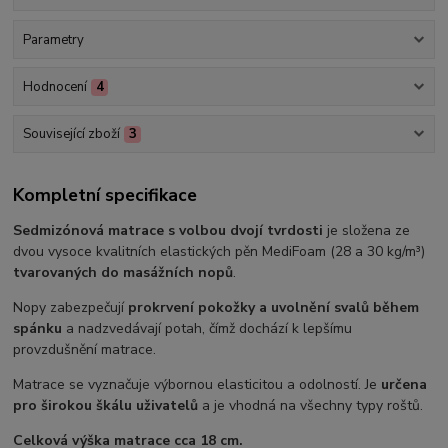
Parametry
Hodnocení
4
Související zboží
3
Kompletní specifikace
Sedmizónová matrace s volbou dvojí tvrdosti
je složena ze
dvou vysoce kvalitních elastických pěn MediFoam (28 a 30 kg/m³)
tvarovaných do masážních nopů
.
Nopy zabezpečují
prokrvení pokožky a uvolnění svalů během
spánku
a nadzvedávají potah, čímž dochází k lepšímu
provzdušnění matrace.
Matrace se vyznačuje výbornou elasticitou a odolností. Je
určena
pro širokou škálu uživatelů
a je vhodná na všechny typy roštů.
Celková výška matrace cca 18 cm.