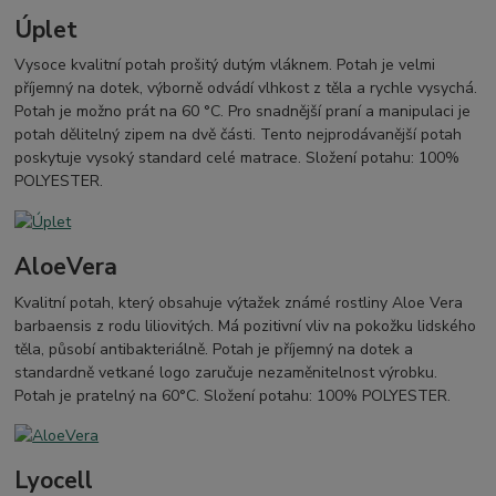
Úplet
Vysoce kvalitní potah prošitý dutým vláknem. Potah je velmi
příjemný na dotek, výborně odvádí vlhkost z těla a rychle vysychá.
Potah je možno prát na 60 °C. Pro snadnější praní a manipulaci je
potah dělitelný zipem na dvě části. Tento nejprodávanější potah
poskytuje vysoký standard celé matrace. Složení potahu: 100%
POLYESTER.
AloeVera
Kvalitní potah, který obsahuje výtažek známé rostliny Aloe Vera
barbaensis z rodu liliovitých. Má pozitivní vliv na pokožku lidského
těla, působí antibakteriálně. Potah je příjemný na dotek a
standardně vetkané logo zaručuje nezaměnitelnost výrobku.
Potah je pratelný na 60°C. Složení potahu: 100% POLYESTER.
Lyocell