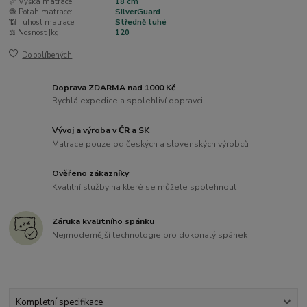
📏 Výška matrace:
18 cm
🧶 Potah matrace:
SilverGuard
📶 Tuhost matrace:
Středně tuhé
⚖️ Nosnost [kg]:
120
Do oblíbených
Doprava ZDARMA nad 1000 Kč
Rychlá expedice a spolehliví dopravci
Vývoj a výroba v ČR a SK
Matrace pouze od českých a slovenských výrobců
Ověřeno zákazníky
Kvalitní služby na které se můžete spolehnout
Záruka kvalitního spánku
Nejmodernější technologie pro dokonalý spánek
Kompletní specifikace