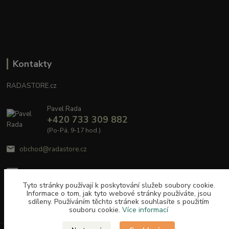
Kontakty
RADASTORE.cz
Pavel Rada
+420 733 309 882
(Po-Pá, 9-17 hod.)
obchod@radastore.cz
Tyto stránky používají k poskytování služeb soubory cookie.
Informace o tom, jak tyto webové stránky používáte, jsou
sdíleny. Používáním těchto stránek souhlasíte s použitím
souboru cookie.
Více informací