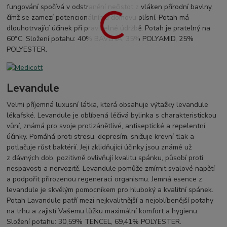
fungování spočívá v odstranění nečistot z vláken přírodní bavlny,
čímž se zamezí potencionálnímu domovu plísní. Potah má
dlouhotrvající účinek při pravidelné údržbě. Potah je pratelný na
60°C. Složení potahu: 40% BAVLNA, 35% POLYAMID, 25%
POLYESTER.
Levandule
Velmi příjemná luxusní látka, která obsahuje výtažky levandule
lékařské. Levandule je oblíbená léčivá bylinka s charakteristickou
vůní, známá pro svoje protizánětlivé, antiseptické a repelentní
účinky. Pomáhá proti stresu, depresím, snižuje krevní tlak a
potlačuje růst baktérií. Její zklidňující účinky jsou známé už
z dávných dob, pozitivně ovlivňují kvalitu spánku, působí proti
nespavosti a nervozitě. Levandule pomůže zmírnit svalové napětí
a podpořit přirozenou regeneraci organismu. Jemná esence z
levandule je skvělým pomocníkem pro hluboký a kvalitní spánek.
Potah Lavandule patří mezi nejkvalitnější a nejoblíbenější potahy
na trhu a zajistí Vašemu lůžku maximální komfort a hygienu.
Složení potahu: 30,59% TENCEL, 69,41% POLYESTER.