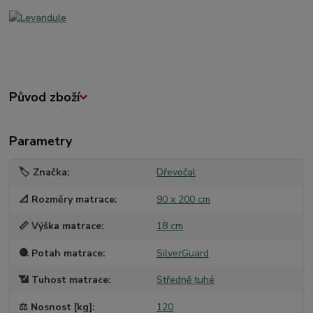
Původ zboží
Parametry
🏷️ Značka
Dřevočal
📐 Rozměry matrace
90 x 200 cm
📏 Výška matrace
18 cm
🧶 Potah matrace
SilverGuard
📶 Tuhost matrace
Středně tuhé
⚖️ Nosnost [kg]
120