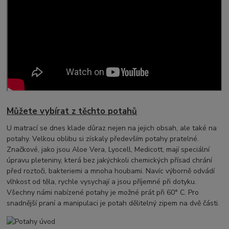
Můžete vybírat z těchto potahů
U matrací se dnes klade důraz nejen na jejich obsah, ale také na
potahy. Velkou oblibu si získaly především potahy pratelné.
Značkové, jako jsou Aloe Vera, Lyocell, Medicott, mají speciální
úpravu pleteniny, která bez jakýchkoli chemických přísad chrání
před roztoči, bakteriemi a mnoha houbami. Navíc výborně odvádí
vlhkost od těla, rychle vysychají a jsou příjemné při dotyku.
Všechny námi nabízené potahy je možné prát při 60° C. Pro
snadnější praní a manipulaci je potah dělitelný zipem na dvě části.