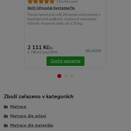
3 hodnocení
Rošt Dřevočal Systema Fix
Matracový c
Pevný lamelový rošt 28 lamel uchycených v
Chránič matr
kaučukových patkách, možnost nastavení
znečištěním.
tuhosti, nosnost roštu do 120 kg,
látky prošité
Pokládáme je
upevňujeme 
cena od
775 Kč
/
ks
2 111 Kč
/
ks
cena od
SKLADEM
1 745 Kč
bez DPH
640 Kč
bez 
Zvolit variantu
Zboží zařazeno v kategoriích
Matrace
Matrace dle určení
Matrace dle materiálu