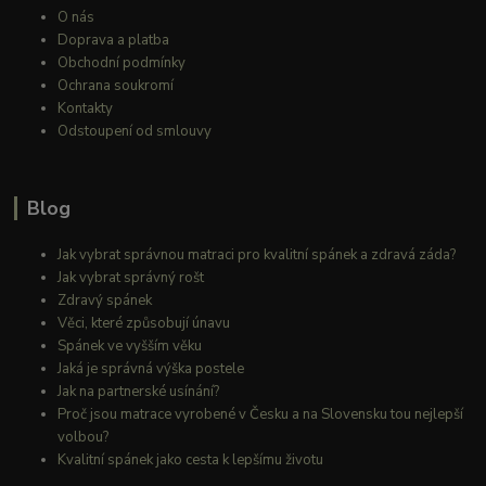
O nás
Doprava a platba
Obchodní podmínky
Ochrana soukromí
Kontakty
Odstoupení od smlouvy
Blog
Jak vybrat správnou matraci pro kvalitní spánek a zdravá záda?
Jak vybrat správný rošt
Zdravý spánek
Věci, které způsobují únavu
Spánek ve vyšším věku
Jaká je správná výška postele
Jak na partnerské usínání?
Proč jsou matrace vyrobené v Česku a na Slovensku tou nejlepší
volbou?
Kvalitní spánek jako cesta k lepšímu životu