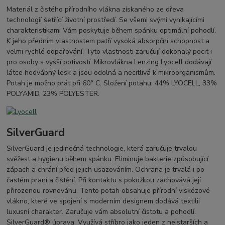
Materiál z čistého přírodního vlákna získaného ze dřeva
technologií šetřící životní prostředí. Se všemi svými vynikajícími
charakteristikami Vám poskytuje během spánku optimální pohodlí.
K jeho předním vlastnostem patří vysoká absorpční schopnost a
velmi rychlé odpařování. Tyto vlastnosti zaručují dokonalý pocit i
pro osoby s vyšší potivostí. Mikrovlákna Lenzing Lyocell dodávají
látce hedvábný lesk a jsou odolná a necitlivá k mikroorganismům.
Potah je možno prát při 60° C. Složení potahu: 44% LYOCELL, 33%
POLYAMID, 23% POLYESTER.
SilverGuard
SilverGuard je jedinečná technologie, která zaručuje trvalou
svěžest a hygienu během spánku. Eliminuje bakterie způsobující
zápach a chrání před jejich usazováním. Ochrana je trvalá i po
častém praní a čištění. Při kontaktu s pokožkou zachovává její
přirozenou rovnováhu. Tento potah obsahuje přírodní viskózové
vlákno, které ve spojení s moderním designem dodává textilii
luxusní charakter. Zaručuje vám absolutní čistotu a pohodlí.
SilverGuard® úprava: Využívá stříbro jako jeden z nejstarších a