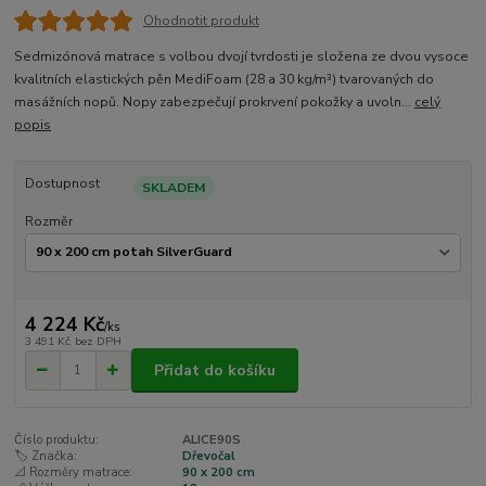
Ohodnotit produkt
Sedmizónová matrace s volbou dvojí tvrdosti je složena ze dvou vysoce
kvalitních elastických pěn MediFoam (28 a 30 kg/m³) tvarovaných do
masážních nopů. Nopy zabezpečují prokrvení pokožky a uvoln...
celý
popis
Dostupnost
SKLADEM
Rozměr
4 224 Kč
/
ks
3 491 Kč
bez DPH
Přidat do košíku
Číslo produktu:
ALICE90S
🏷️ Značka:
Dřevočal
📐 Rozměry matrace:
90 x 200 cm