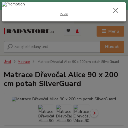
EXPRESNÍ DOPRAVA ZDARMA při nákupu nad 1000 Kč
Zavřít
0
ks
+420 733 309 882
za
0 Kč
(Po-Pá, 9-17 hod.)
Menu
Hledat
Úvod
Matrace
Matrace Dřevočal Alice 90 x 200 cm potah SilverGuard
Matrace Dřevočal Alice 90 x 200
cm potah SilverGuard