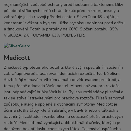
nejznámějších způsobů ochrany před houbami a bakteriemi. Díky
působení stříbrných iontů chrání textilii před mikroorganismy a
zabraňuje jejich rozvoji přírodní cestou. SilverGuard® zajišťuje
konstantní svěžest a hygienu lůžka, vysokou odolnost proti oděru
a žmolkování. Potah je pratelný na 60°C. Složení potahu: 35%
VISKÓZA, 2% POLYAMID, 63% POLYESTER.
Medicott
Značkový typ pleteného potahu, který svým speciálním složením
zabraňuje tvorbě a usazování domácích roztočů a tvorbě plísní.
Roztoči žijí v tmavém, vlhkém a málo odvětrávaném prostředí, a
tomu přesně odpovídá Vaše postel. Hlavní obživou pro roztoče
jsou odpadávající buňky Vaší kůže. Ty jsou rozkládány plísněmi a
tak se stávají stravitelnými pro prachové roztoče. Plíseň samotná
způsobuje alergie spojené s dýchacími symptomy. Medicott je
účinná složka látky, která zabraňuje v bavlně nebo v látkách s
bavlněným základem vzniku plísní a současně přežití prachových
roztočů. Medicott má vynikající antibakteriální účinky, kterých je
dosaženo bez přídavku chemických látek. Tajemství úspěšného