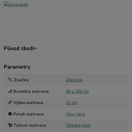
Původ zboží
Parametry
🏷️ Značka
Dřevočal
📐 Rozměry matrace
90 x 200 cm
📏 Výška matrace
21 cm
🧶 Potah matrace
Aloe Vera
📶 Tuhost matrace
Středně tuhé