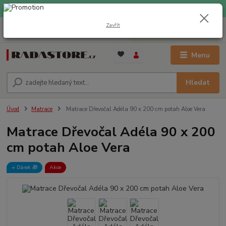
EXPRESNÍ DOPRAVA ZDARMA při nákupu nad 1000 Kč
Zavřít
0
ks
+420 733 309 882
za
0 Kč
(Po-Pá, 9-17 hod.)
Menu
Hledat
Úvod
Matrace
Matrace Dřevočal Adéla 90 x 200 cm potah Aloe Vera
Matrace Dřevočal Adéla 90 x 200
cm potah Aloe Vera
+ Dárek️ 🎁
Akce