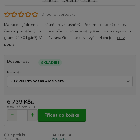
Ohodnotit produkt
Matrace s jádrem s unikátně provzdušněným řezem. Tento zákazníky
časem prověřený profil je složen z tvrzené pěny MediFoam s vysokou
gramáží (40 kg/m³). Vrchní vrstva Gel-Latexu ve výšce 4 cm je ...
celý
popis
Dostupnost
SKLADEM
Rozměr
6 739 Kč
/
ks
5 569 Kč
bez DPH
Přidat do košíku
Číslo produktu:
ADELA90A
🏷️ Značka:
Dřevočal