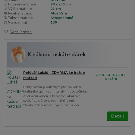
📐 Rozměry matrace:
90 x 200 cm
📏 Výška matrace:
21 cm
🧶 Potah matrace:
Aloe Vera
📶 Tuhost matrace:
Středně tuhé
⚖️ Nosnost [kg]:
130
Do oblíbených
K nákupu získáte dárek
Polštář Lukáš - ZDARMA ke každé
SKLADEM - RYCHLÉ
matraci
DODÁNÍ
Dobrý polštář je důležitým předpokladem
kvalitního spánku a intenzivního odpočinku.
Adekvátní volbou je bezesporu atraktivní
polštář Lukáš. Jeho optimální rozměr
55x40cm Vám umožní vychutnat si výh...
Detail