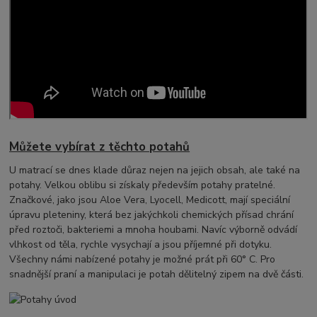
Můžete vybírat z těchto potahů
U matrací se dnes klade důraz nejen na jejich obsah, ale také na
potahy. Velkou oblibu si získaly především potahy pratelné.
Značkové, jako jsou Aloe Vera, Lyocell, Medicott, mají speciální
úpravu pleteniny, která bez jakýchkoli chemických přísad chrání
před roztoči, bakteriemi a mnoha houbami. Navíc výborně odvádí
vlhkost od těla, rychle vysychají a jsou příjemné při dotyku.
Všechny námi nabízené potahy je možné prát při 60° C. Pro
snadnější praní a manipulaci je potah dělitelný zipem na dvě části.