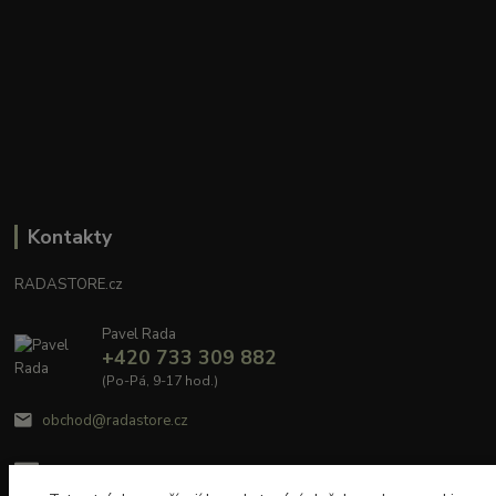
Kontakty
RADASTORE.cz
Pavel Rada
+420 733 309 882
(Po-Pá, 9-17 hod.)
obchod@radastore.cz