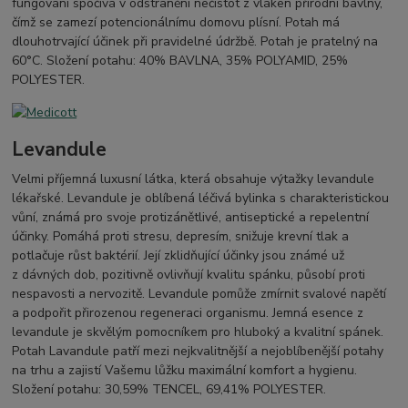
fungování spočívá v odstranění nečistot z vláken přírodní bavlny,
čímž se zamezí potencionálnímu domovu plísní. Potah má
dlouhotrvající účinek při pravidelné údržbě. Potah je pratelný na
60°C. Složení potahu: 40% BAVLNA, 35% POLYAMID, 25%
POLYESTER.
Levandule
Velmi příjemná luxusní látka, která obsahuje výtažky levandule
lékařské. Levandule je oblíbená léčivá bylinka s charakteristickou
vůní, známá pro svoje protizánětlivé, antiseptické a repelentní
účinky. Pomáhá proti stresu, depresím, snižuje krevní tlak a
potlačuje růst baktérií. Její zklidňující účinky jsou známé už
z dávných dob, pozitivně ovlivňují kvalitu spánku, působí proti
nespavosti a nervozitě. Levandule pomůže zmírnit svalové napětí
a podpořit přirozenou regeneraci organismu. Jemná esence z
levandule je skvělým pomocníkem pro hluboký a kvalitní spánek.
Potah Lavandule patří mezi nejkvalitnější a nejoblíbenější potahy
na trhu a zajistí Vašemu lůžku maximální komfort a hygienu.
Složení potahu: 30,59% TENCEL, 69,41% POLYESTER.