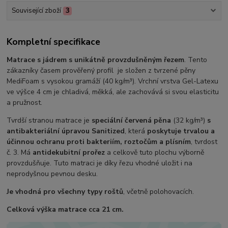
Související zboží
3
Kompletní specifikace
Matrace s jádrem s unikátně provzdušněným řezem
. Tento
zákazníky časem prověřený profil je složen z tvrzené pěny
MediFoam s vysokou gramáží (40 kg/m³). Vrchní vrstva Gel-Latexu
ve výšce 4 cm je chladivá, měkká, ale zachovává si svou elasticitu
a pružnost.
Tvrdší stranou matrace je
speciální červená pěna
(32 kg/m³)
s
antibakteriální úpravou Sanitized
, která
poskytuje trvalou a
účinnou ochranu proti bakteriím, roztočům a plísním
, tvrdost
č. 3. Má
antidekubitní prořez
a celkově tuto plochu výborně
provzdušňuje. Tuto matraci je díky řezu vhodné uložit i na
neprodyšnou pevnou desku.
Je vhodná pro všechny typy roštů
, včetně polohovacích.
Celková výška matrace cca 21 cm.