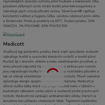
nejznámějších způsobů ochrany před houbami a bakteriemi. Díky
působení stříbrných iontů chrání textilii před mikroorganismy a
zabraňuje jejich rozvoji přírodní cestou. SilverGuard® zajišťuje
konstantní svěžest a hygienu lůžka, vysokou odolnost proti oděru
a žmolkování. Potah je pratelný na 60°C. Složení potahu: 35%
VISKÓZA, 2% POLYAMID, 63% POLYESTER.
Medicott
Značkový typ pleteného potahu, který svým speciálním složením
zabraňuje tvorbě a usazování domácích roztočů a tvorbě plísní.
Roztoči žijí v tmavém, vlhkém a málo odvětrávaném prostředí, a
tomu přesně odpovídá Vaše postel. Hlavní obživou pro roztoče
jsou odpadávající buňky Vaší kůže. Ty jsou rozkládány plísněmi a
tak se stávají stravitelnými pro prachové roztoče. Plíseň samotná
způsobuje alergie spojené s dýchacími symptomy. Medicott je
účinná složka látky, která zabraňuje v bavlně nebo v látkách s
bavlněným základem vzniku plísní a současně přežití prachových
roztočů. Medicott má vynikající antibakteriální účinky, kterých je
dosaženo bez přídavku chemických látek. Tajemství úspěšného