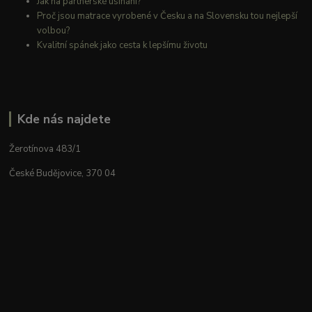
Jak na partnerské usínání?
Proč jsou matrace vyrobené v Česku a na Slovensku tou nejlepší
volbou?
Kvalitní spánek jako cesta k lepšímu životu
Kde nás najdete
Žerotínova 483/1
České Budějovice, 370 04