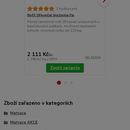
3 hodnocení
Rošt Dřevočal Systema Fix
Matracový c
Pevný lamelový rošt 28 lamel uchycených v
Chránič matr
kaučukových patkách, možnost nastavení
znečištěním.
tuhosti, nosnost roštu do 120 kg,
látky prošité
Pokládáme je
upevňujeme 
cena od
775 Kč
/
ks
2 111 Kč
/
ks
cena od
SKLADEM
1 745 Kč
bez DPH
640 Kč
bez 
Zvolit variantu
Zboží zařazeno v kategoriích
Matrace
Matrace AKCE