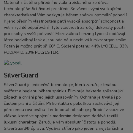
Materiál z čistého přírodního vlákna získaného ze dřeva
technologií šetřící životní prostředí. Se všemi svými vynikajícími
charakteristikami Vám poskytuje během spánku optimální pohodlí.
K jeho předním vlastnostem patří vysoká absorpční schopnost a
velmi rychlé odpařování. Tyto vlastnosti zaručují dokonalý pocit i
pro osoby s vyšší potivostí. Mikrovlákna Lenzing Lyocell dodávají
látce hedvábný lesk a jsou odolná a necitlivá k mikroorganismům.
Potah je možno prát při 60° C. Složení potahu: 44% LYOCELL, 33%
POLYAMID, 23% POLYESTER.
SilverGuard
SilverGuard je jedinečná technologie, která zaručuje trvalou
svěžest a hygienu během spánku. Eliminuje bakterie způsobující
zápach a chrání před jejich usazováním. Ochrana je trvalá i po
častém praní a čištění. Při kontaktu s pokožkou zachovává její
přirozenou rovnováhu. Tento potah obsahuje přírodní viskózové
vlákno, které ve spojení s moderním designem dodává textilii
luxusní charakter. Zaručuje vám absolutní čistotu a pohodlí.
SilverGuard® úprava: Využívá stříbro jako jeden z nejstarších a