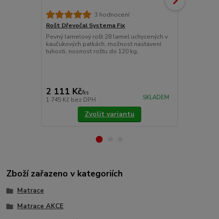
3 hodnocení
Rošt Dřevočal Systema Fix
Matracový c
Pevný lamelový rošt 28 lamel uchycených v
Chránič matr
kaučukových patkách, možnost nastavení
znečištěním.
tuhosti, nosnost roštu do 120 kg,
látky prošité
Pokládáme je
upevňujeme 
cena od
775 Kč
/
ks
2 111 Kč
/
ks
cena od
SKLADEM
1 745 Kč
bez DPH
640 Kč
bez 
Zvolit variantu
Zboží zařazeno v kategoriích
Matrace
Matrace AKCE