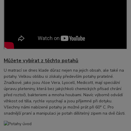
Můžete vybírat z těchto potahů
U matrací se dnes klade důraz nejen na jejich obsah, ale také na
potahy. Velkou oblibu si získaly především potahy pratelné.
Značkové, jako jsou Aloe Vera, Lyocell, Medicott, mají speciální
úpravu pleteniny, která bez jakýchkoli chemických přísad chrání
před roztoči, bakteriemi a mnoha houbami. Navíc výborně odvádí
vlhkost od těla, rychle vysychají a jsou příjemné při dotyku.
Všechny námi nabízené potahy je možné prát při 60° C. Pro
snadnější praní a manipulaci je potah dělitelný zipem na dvě části.