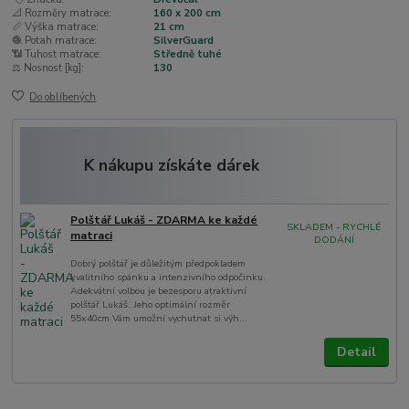
📐 Rozměry matrace:
160 x 200 cm
📏 Výška matrace:
21 cm
🧶 Potah matrace:
SilverGuard
📶 Tuhost matrace:
Středně tuhé
⚖️ Nosnost [kg]:
130
Do oblíbených
K nákupu získáte dárek
Polštář Lukáš - ZDARMA ke každé
SKLADEM - RYCHLÉ
matraci
DODÁNÍ
Dobrý polštář je důležitým předpokladem
kvalitního spánku a intenzivního odpočinku.
Adekvátní volbou je bezesporu atraktivní
polštář Lukáš. Jeho optimální rozměr
55x40cm Vám umožní vychutnat si výh...
Detail