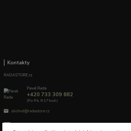
Kontakty
RADASTORE.cz
Pavel Rada
+420 733 309 882
(Po-Pá, 9-17 hod.)
obchod@radastore.cz