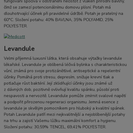
fungování spočívá v odstranění nečistot z vláken přírodní bavlny,
čímž se zamezí potencionálnímu domovu plísní. Potah má
dlouhotrvající účinek při pravidelné údržbě. Potah je pratelný na
60°C. Složení potahu: 40% BAVLNA, 35% POLYAMID, 25%
POLYESTER.
Levandule
Velmi příjemná luxusní látka, která obsahuje výtažky levandule
lékařské. Levandule je oblíbená léčivá bylinka s charakteristickou
vůní, známá pro svoje protizánětlivé, antiseptické a repelentní
účinky. Pomáhá proti stresu, depresím, snižuje krevní tlak a
potlačuje růst baktérií. Její zklidňující účinky jsou známé už
z dávných dob, pozitivně ovlivňují kvalitu spánku, působí proti
nespavosti a nervozitě. Levandule pomůže zmírnit svalové napětí
a podpořit přirozenou regeneraci organismu. Jemná esence z
levandule je skvělým pomocníkem pro hluboký a kvalitní spánek.
Potah Lavandule patří mezi nejkvalitnější a nejoblíbenější potahy
na trhu a zajistí Vašemu lůžku maximální komfort a hygienu.
Složení potahu: 30,59% TENCEL, 69,41% POLYESTER.