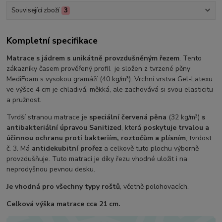
Související zboží
3
Kompletní specifikace
Matrace s jádrem s unikátně provzdušněným řezem
. Tento
zákazníky časem prověřený profil je složen z tvrzené pěny
MediFoam s vysokou gramáží (40 kg/m³). Vrchní vrstva Gel-Latexu
ve výšce 4 cm je chladivá, měkká, ale zachovává si svou elasticitu
a pružnost.
Tvrdší stranou matrace je
speciální červená pěna
(32 kg/m³)
s
antibakteriální úpravou Sanitized
, která
poskytuje trvalou a
účinnou ochranu proti bakteriím, roztočům a plísním
, tvrdost
č. 3. Má
antidekubitní prořez
a celkově tuto plochu výborně
provzdušňuje. Tuto matraci je díky řezu vhodné uložit i na
neprodyšnou pevnou desku.
Je vhodná pro všechny typy roštů
, včetně polohovacích.
Celková výška matrace cca 21 cm.