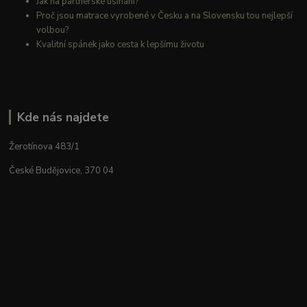
Jak na partnerské usínání?
Proč jsou matrace vyrobené v Česku a na Slovensku tou nejlepší
volbou?
Kvalitní spánek jako cesta k lepšímu životu
Kde nás najdete
Žerotínova 483/1
České Budějovice, 370 04