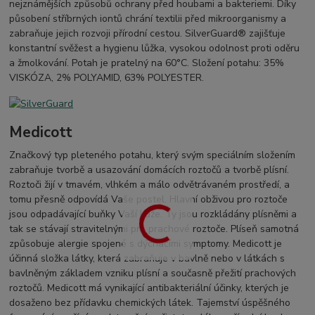
nejznámějších způsobů ochrany před houbami a bakteriemi. Díky
působení stříbrných iontů chrání textilii před mikroorganismy a
zabraňuje jejich rozvoji přírodní cestou. SilverGuard® zajišťuje
konstantní svěžest a hygienu lůžka, vysokou odolnost proti oděru
a žmolkování. Potah je pratelný na 60°C. Složení potahu: 35%
VISKÓZA, 2% POLYAMID, 63% POLYESTER.
Medicott
Značkový typ pleteného potahu, který svým speciálním složením
zabraňuje tvorbě a usazování domácích roztočů a tvorbě plísní.
Roztoči žijí v tmavém, vlhkém a málo odvětrávaném prostředí, a
tomu přesně odpovídá Vaše postel. Hlavní obživou pro roztoče
jsou odpadávající buňky Vaší kůže. Ty jsou rozkládány plísněmi a
tak se stávají stravitelnými pro prachové roztoče. Plíseň samotná
způsobuje alergie spojené s dýchacími symptomy. Medicott je
účinná složka látky, která zabraňuje v bavlně nebo v látkách s
bavlněným základem vzniku plísní a současně přežití prachových
roztočů. Medicott má vynikající antibakteriální účinky, kterých je
dosaženo bez přídavku chemických látek. Tajemství úspěšného