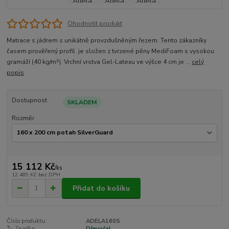
Ohodnotit produkt
Matrace s jádrem s unikátně provzdušněným řezem. Tento zákazníky
časem prověřený profil je složen z tvrzené pěny MediFoam s vysokou
gramáží (40 kg/m³). Vrchní vrstva Gel-Latexu ve výšce 4 cm je ...
celý
popis
Dostupnost
SKLADEM
Rozměr
15 112 Kč
/
ks
12 489 Kč
bez DPH
Přidat do košíku
Číslo produktu:
ADELA160S
🏷️ Značka:
Dřevočal