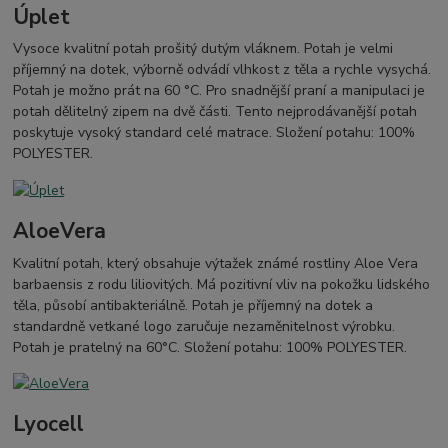
Úplet
Vysoce kvalitní potah prošitý dutým vláknem. Potah je velmi
příjemný na dotek, výborně odvádí vlhkost z těla a rychle vysychá.
Potah je možno prát na 60 °C. Pro snadnější praní a manipulaci je
potah dělitelný zipem na dvě části. Tento nejprodávanější potah
poskytuje vysoký standard celé matrace. Složení potahu: 100%
POLYESTER.
AloeVera
Kvalitní potah, který obsahuje výtažek známé rostliny Aloe Vera
barbaensis z rodu liliovitých. Má pozitivní vliv na pokožku lidského
těla, působí antibakteriálně. Potah je příjemný na dotek a
standardně vetkané logo zaručuje nezaměnitelnost výrobku.
Potah je pratelný na 60°C. Složení potahu: 100% POLYESTER.
Lyocell