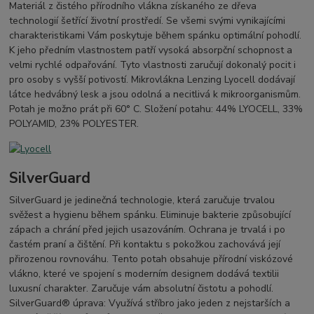
Materiál z čistého přírodního vlákna získaného ze dřeva
technologií šetřící životní prostředí. Se všemi svými vynikajícími
charakteristikami Vám poskytuje během spánku optimální pohodlí.
K jeho předním vlastnostem patří vysoká absorpční schopnost a
velmi rychlé odpařování. Tyto vlastnosti zaručují dokonalý pocit i
pro osoby s vyšší potivostí. Mikrovlákna Lenzing Lyocell dodávají
látce hedvábný lesk a jsou odolná a necitlivá k mikroorganismům.
Potah je možno prát při 60° C. Složení potahu: 44% LYOCELL, 33%
POLYAMID, 23% POLYESTER.
SilverGuard
SilverGuard je jedinečná technologie, která zaručuje trvalou
svěžest a hygienu během spánku. Eliminuje bakterie způsobující
zápach a chrání před jejich usazováním. Ochrana je trvalá i po
častém praní a čištění. Při kontaktu s pokožkou zachovává její
přirozenou rovnováhu. Tento potah obsahuje přírodní viskózové
vlákno, které ve spojení s moderním designem dodává textilii
luxusní charakter. Zaručuje vám absolutní čistotu a pohodlí.
SilverGuard® úprava: Využívá stříbro jako jeden z nejstarších a