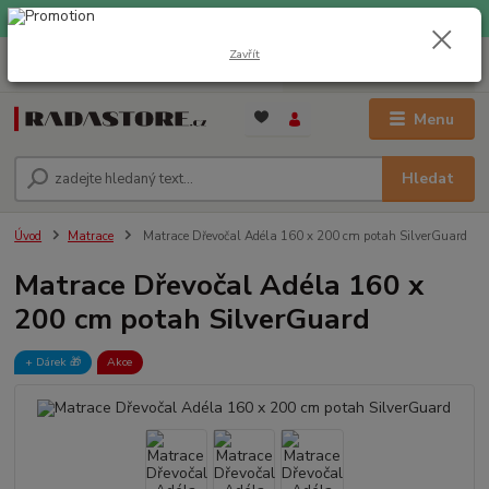
EXPRESNÍ DOPRAVA ZDARMA při nákupu nad 1000 Kč
Zavřít
0
ks
+420 733 309 882
za
0 Kč
(Po-Pá, 9-17 hod.)
Menu
Hledat
Úvod
Matrace
Matrace Dřevočal Adéla 160 x 200 cm potah SilverGuard
Matrace Dřevočal Adéla 160 x
200 cm potah SilverGuard
+ Dárek️ 🎁
Akce