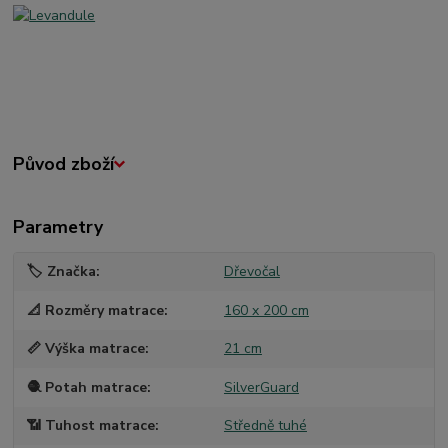
Původ zboží
Parametry
🏷️ Značka
Dřevočal
📐 Rozměry matrace
160 x 200 cm
📏 Výška matrace
21 cm
🧶 Potah matrace
SilverGuard
📶 Tuhost matrace
Středně tuhé