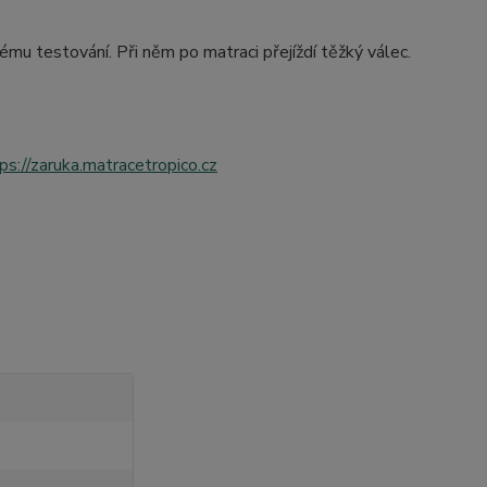
mu testování. Při něm po matraci přejíždí těžký válec.
ps://zaruka.matracetropico.cz