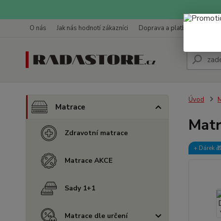
O nás
Jak nás hodnotí zákazníci
Doprava a platba
Kontak
Úvod
M
Matrace
Matr
Zdravotní matrace
+ Dárek️ 
Matrace AKCE
Sady 1+1
Matrace dle určení