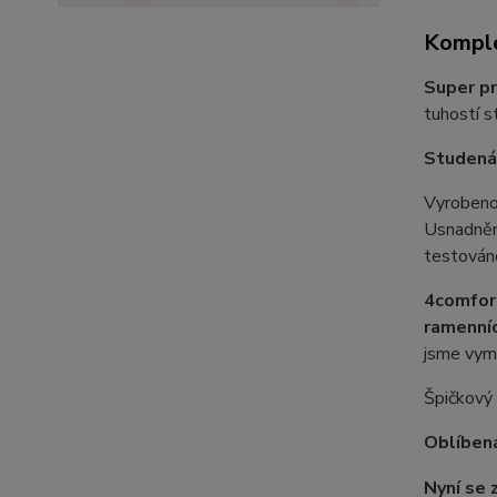
Komple
Super pr
tuhostí s
Studená 
Vyroben
Usnadnění
testován
4comfort
ramenníc
jsme vymy
Špičkový
Oblíbená
Nyní se 