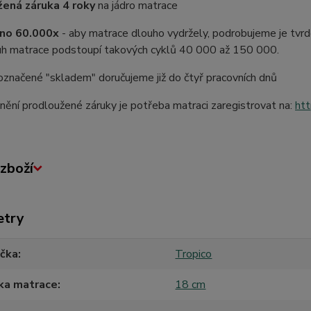
ená záruka 4 roky
na jádro matrace
no 60.000x
- aby matrace dlouho vydržely, podrobujeme je tvrdé
uh matrace podstoupí takových cyklů 40 000 až 150 000.
značené "skladem" doručujeme již do čtyř pracovních dnů
nění prodloužené záruky je potřeba matraci zaregistrovat na:
htt
zboží
etry
ačka
Tropico
ka matrace
18 cm