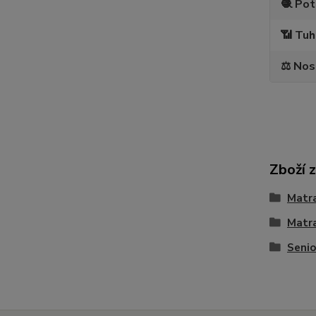
🧶 Po
📶 Tu
⚖️ Nos
Zboží 
Matr
Matra
Senio