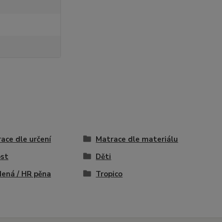
ace dle určení
Matrace dle materiálu
st
Děti
ená / HR pěna
Tropico