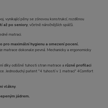
oj, vynikající pěny se zónovou konstrukcí, rozdílnou
tí až po seniory
, včetně náročnějších spáčů.
jedné matraci.
o pro maximální hygienu a omezení pocení.
h je matrace dokonale pevná. Mechanicky a ergonomicky
ení díky odlišné tuhosti stran matrace a
různé profilaci
race. Jednoduchý patent "4 tuhostí v 1 matraci" 4Comfort
mi vlákny
.
elepeným jádrem.