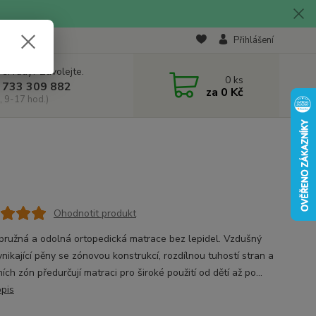
Přihlášení
 si rady? Zavolejte.
0
ks
 733 309 882
za
0 Kč
, 9-17 hod.)
Ohodnotit produkt
pružná a odolná ortopedická matrace bez lepidel. Vzdušný
ynikající pěny se zónovou konstrukcí, rozdílnou tuhostí stran a
ch zón předurčují matraci pro široké použití od dětí až po...
opis