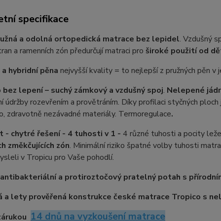
tní specifikace
užná a odolná ortopedická matrace bez lepidel
. Vzdušný sp
tran a ramenních zón předurčují matraci pro
široké použití od dě
a hybridní pěna
nejvyšší kvality = to nejlepší z pružných pěn v 
o
bez lepení – suchý zámkový a vzdušný spoj
.
Nelepené jádr
 údržby rozevřením a provětráním. Díky profilaci styčných ploc
o, zdravotně nezávadné materiály. Termoregulace
.
 - chytré řešení - 4 tuhosti v 1 -
4 různé tuhosti a pocity lež
h změkčujících zón
. Minimální riziko špatné volby tuhosti mat
sleli v Tropicu pro Vaše pohodlí.
antibakteriální a protiroztočový pratelný potah s přírodní
 a lety prověřená konstrukce české matrace Tropico s n
14 dnů na vyzkoušení matrace
zárukou