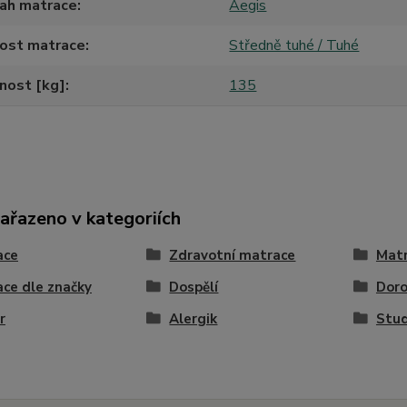
tah matrace
Aegis
host matrace
Středně tuhé / Tuhé
nost [kg]
135
zařazeno v kategoriích
ace
Zdravotní matrace
Matr
ce dle značky
Dospělí
Doro
r
Alergik
Stud