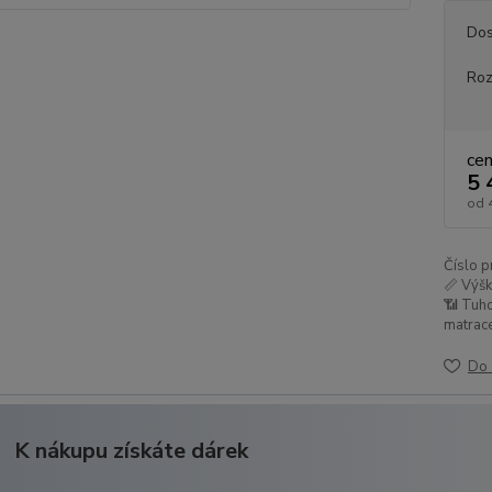
Dos
Ro
ce
5 
od
Číslo p
📏 Výšk
📶 Tuh
matrace
Do 
K nákupu získáte dárek