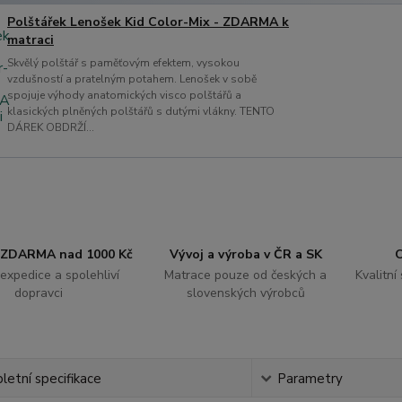
Polštářek Lenošek Kid Color-Mix - ZDARMA k
matraci
Skvělý polštář s paměťovým efektem, vysokou
vzdušností a pratelným potahem. Lenošek v sobě
spojuje výhody anatomických visco polštářů a
klasických plněných polštářů s dutými vlákny. TENTO
DÁREK OBDRŽÍ...
 ZDARMA nad 1000 Kč
Vývoj a výroba v ČR a SK
O
expedice a spolehliví
Matrace pouze od českých a
Kvalitní
dopravci
slovenských výrobců
etní specifikace
Parametry