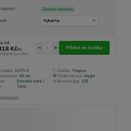
tupnost
Zvolte variantu
změr
na od
Přidat do košíku
418 Kč
/
ks
4 838 Kč
bez DPH
roduktu:
167/1 K
🏷️ Značka:
Tropico
a matrace:
18 cm
🧶 Potah matrace:
Aegis
ost
Středně tuhé /
⚖️ Nosnost [kg]:
135
:
Tuhé
oblíbených