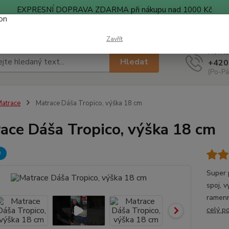
EXPRESNÍ DOPRAVA ZDARMA při nákupu nad 1000 Kč
ty
Blog
Zavřít
Nevíte
Hledat
+420
(Po-Pá
atrace
Matrace Dáša Tropico, výška 18 cm
ace Dáša Tropico, výška 18 cm

Super 
spoj, v
ramenní
celý p