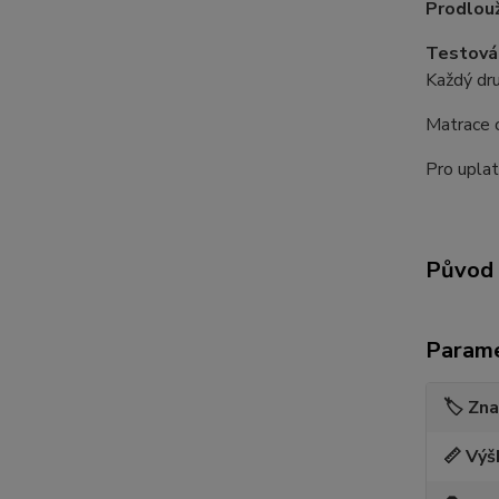
Prodlouž
Testová
Každý dr
Matrace o
Pro uplat
Původ 
Param
🏷️ Zn
📏 Výš