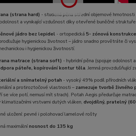
rana (strana hard)
- studená pěna střední objemové hmotnosti a
odolnost a vynikající vzdušnost díky otevřené buněčné struktuře
ěnové jádro bez lepidel
- ortopedická
5- zónová konstrukc
prodlužuje hygienickou životnost – jádro snadno provětráte či vy
chanickou i hygienickou životností.
rana matrace (strana soft)
- hybridní pěna (spojuje odolnost 
dpora páteře, kopírování kontur těla
. Jemná provzdušňující z
eriální a snímatelný potah
- vysoký 49% podíl přírodních vl
eriální a protiroztočové vlastnosti –
zamezuje tvorbě živného pr
teří se více potí, nemusí mít strach). Potah Aegis předurčuje matra
 klimatizačními vrstvami dutých vláken,
dvojdílný, pratelný (60
é uložení: pevné i polohovací lamelové rošty
ná maximální
nosnost do 135 kg