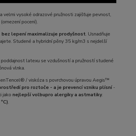
 velmi vysoké odrazové pružnosti zajišťuje pevnost,
 (omezení pocení).
e
bez lepení maximalizuje prodyšnost
. Usnadňuje
sajete. Studené a hybridní pěny 35 kg/m3 s nejdelší
a poddajnost latexu se vzdušností a pružností studené
ónová vlnka.
ákenTencel® / viskóza s povrchovou úpravou Aegis™
ostředí pro roztoče - a je prevencí vzniku plísní
-
ci jako
nejlepší volbu
pro alergiky a astmatiky
.
 °C)
.