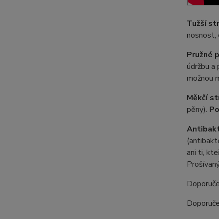
Tužší st
nosnost, 
Pružné p
údržbu a 
možnou me
Měkčí st
pěny).
Po
Antibakt
(antibakt
ani ti, k
Prošívaný
Doporučen
Doporuče