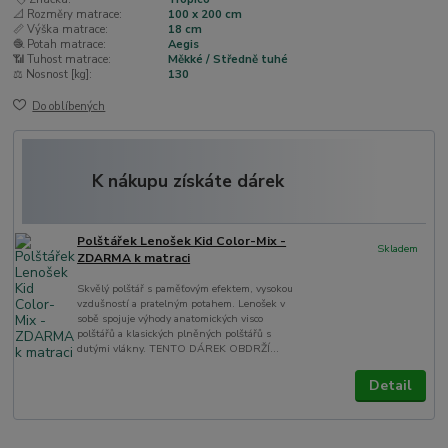
📐 Rozměry matrace:
100 x 200 cm
📏 Výška matrace:
18 cm
🧶 Potah matrace:
Aegis
📶 Tuhost matrace:
Měkké / Středně tuhé
⚖️ Nosnost [kg]:
130
Do oblíbených
K nákupu získáte dárek
Polštářek Lenošek Kid Color-Mix -
Skladem
ZDARMA k matraci
Skvělý polštář s paměťovým efektem, vysokou
vzdušností a pratelným potahem. Lenošek v
sobě spojuje výhody anatomických visco
polštářů a klasických plněných polštářů s
dutými vlákny. TENTO DÁREK OBDRŽÍ...
Detail