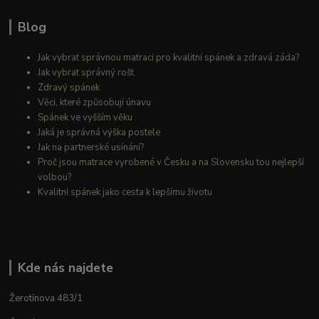
Blog
Jak vybrat správnou matraci pro kvalitní spánek a zdravá záda?
Jak vybrat správný rošt
Zdravý spánek
Věci, které způsobují únavu
Spánek ve vyšším věku
Jaká je správná výška postele
Jak na partnerské usínání?
Proč jsou matrace vyrobené v Česku a na Slovensku tou nejlepší
volbou?
Kvalitní spánek jako cesta k lepšímu životu
Kde nás najdete
Žerotínova 483/1