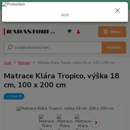
EXPRESNÍ DOPRAVA ZDARMA při nákupu nad 1000 Kč
Zavřít
0
ks
+420 733 309 882
za
0 Kč
(Po-Pá, 9-17 hod.)
Menu
Hledat
Úvod
Matrace
Matrace Klára Tropico, výška 18 cm, 100 x 200 cm
Matrace Klára Tropico, výška 18
cm, 100 x 200 cm
+ Dárek️ 🎁