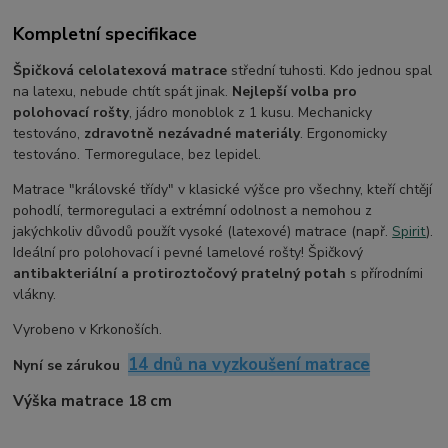
Kompletní specifikace
Špičková celolatexová matrace
střední tuhosti. Kdo jednou spal
na latexu, nebude chtít spát jinak.
Nejlepší volba pro
polohovací rošty
, jádro monoblok z 1 kusu. Mechanicky
testováno,
zdravotně nezávadné materiály
. Ergonomicky
testováno. Termoregulace, bez lepidel.
Matrace "královské třídy" v klasické výšce pro všechny, kteří chtějí
pohodlí, termoregulaci a extrémní odolnost a nemohou z
jakýchkoliv důvodů použít vysoké (latexové) matrace (např.
Spirit
).
Ideální pro polohovací i pevné lamelové rošty! Špičkový
antibakteriální a protiroztočový pratelný potah
s přírodními
vlákny.
Vyrobeno v Krkonoších.
14 dnů na vyzkoušení matrace
Nyní se zárukou
Výška matrace 18 cm