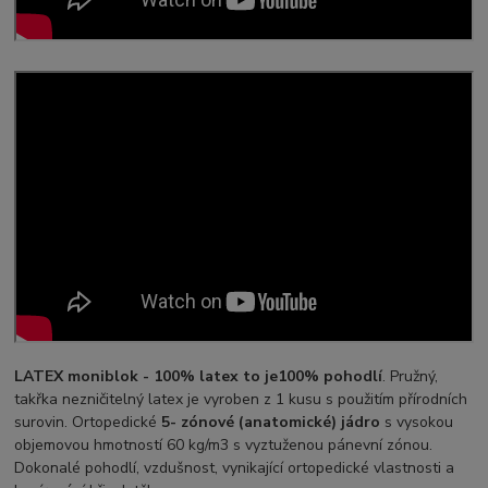
LATEX moniblok -
100% latex to je
100% pohodlí
. Pružný,
takřka nezničitelný latex je vyroben z 1 kusu s použitím přírodních
surovin. Ortopedické
5- zónové (anatomické) jádro
s vysokou
objemovou hmotností 60 kg/m3 s vyztuženou pánevní zónou.
Dokonalé pohodlí, vzdušnost, vynikající ortopedické vlastnosti a