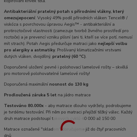
kopírování křivek těla.
Antibakteriální pratelný potah s přírodními vlákny, který
omezuje
pocení
: Vysoký 49% podíl přírodních vláken Tencel® /
viskóza s povrchovou úpravou Aegis™ - antibakteriální a
protiroztočové vlastnosti (zamezuje tvorbě živného prostředí pro
roztoče) a je prevencí vzniku plísní (ani ti, kteří se více potí, nemusí
mít strach). Potah Aegis předurčuje matraci jako
nejlepší volbu
pro alergiky a astmatiky
. Prošívaný klimatizačními vrstvami
dutých vláken, dvojdílný,
pratelný (60 °C)
.
Doporučené uložení: pevné i polohovací lamelové rošty – skvělá
pro motorově polohovatelné lamelové rošty!
Doporučená maximální
nosnost do 130 kg
Prodloužená záruka 5 let
na jádro matrace
Testováno 80.000x
- aby matrace dlouho vydržely, podrobujeme
je tvrdému testování. Při něm po matraci přejíždí těžký válec. Každý
druh matrace podstoupí takových cyklů 40 000 až 150 00
Matrace označené "skladem" doručujeme již do čtyř pracovních
dnů