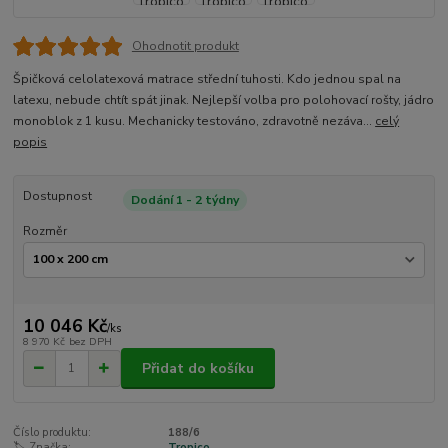
Ohodnotit produkt
Špičková celolatexová matrace střední tuhosti. Kdo jednou spal na
latexu, nebude chtít spát jinak. Nejlepší volba pro polohovací rošty, jádro
monoblok z 1 kusu. Mechanicky testováno, zdravotně nezáva...
celý
popis
Dostupnost
Dodání 1 - 2 týdny
Rozměr
10 046 Kč
/
ks
8 970 Kč
bez DPH
Přidat do košíku
Číslo produktu:
188/6
🏷️ Značka:
Tropico