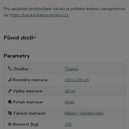
Pro uplatnění prodloužené záruky je potřeba matraci zaregistrovat
na:
https://zaruka.matracetropico.cz
Původ zboží
Parametry
🏷️ Značka
Tropico
📐 Rozměry matrace
100 x 200 cm
📏 Výška matrace
18 cm
🧶 Potah matrace
Aegis
📶 Tuhost matrace
Měkké / Středně tuhé
⚖️ Nosnost [kg]
130