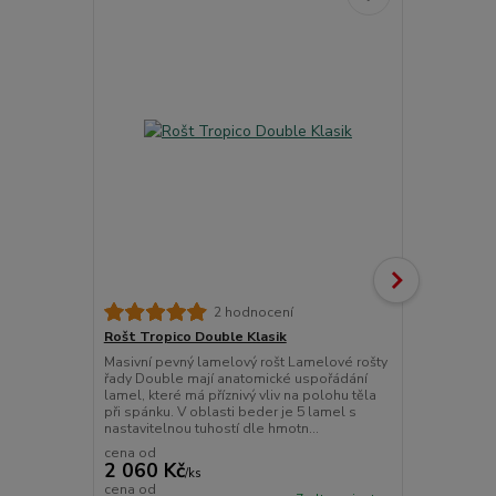
Akce
Rošt Tropic
2 hodnocení
Masivní a mo
Rošt Tropico Double Klasik
polohováním
Masivní pevný lamelový rošt Lamelové rošty
uspořádání 
řady Double mají anatomické uspořádání
kopíruje křivk
lamel, které má příznivý vliv na polohu těla
polohu těla p
při spánku. V oblasti beder je 5 lamel s
nastavitelnou tuhostí dle hmotn...
cena od
2 060 Kč
/
ks
2 800 Kč
cena od