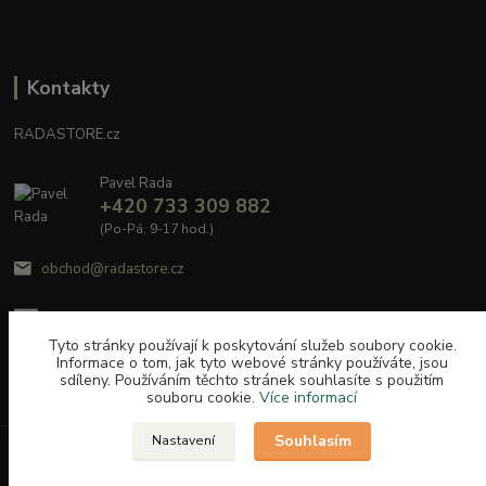
Kontakty
RADASTORE.cz
Pavel Rada
+420 733 309 882
(Po-Pá, 9-17 hod.)
obchod@radastore.cz
Tyto stránky používají k poskytování služeb soubory cookie.
Informace o tom, jak tyto webové stránky používáte, jsou
sdíleny. Používáním těchto stránek souhlasíte s použitím
souboru cookie.
Více informací
Souhlasím
Nastavení
Upravit sběr cookies.