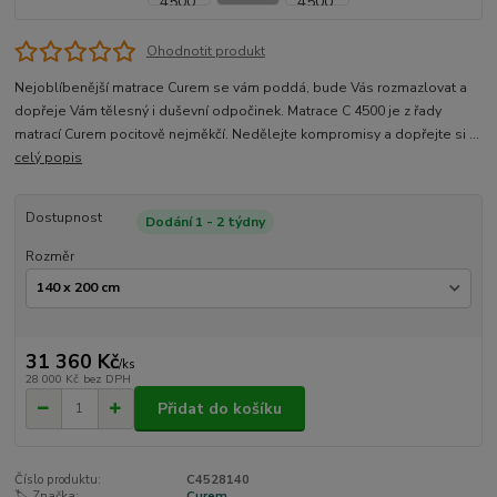
Ohodnotit produkt
Nejoblíbenější matrace Curem se vám poddá, bude Vás rozmazlovat a
dopřeje Vám tělesný i duševní odpočinek. Matrace C 4500 je z řady
matrací Curem pocitově nejměkčí. Nedělejte kompromisy a dopřejte si ...
celý popis
Dostupnost
Dodání 1 - 2 týdny
Rozměr
31 360 Kč
/
ks
28 000 Kč
bez DPH
Přidat do košíku
Číslo produktu:
C4528140
🏷️ Značka:
Curem