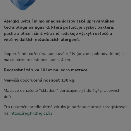
Alergici uvítají mimo snadné údržby také úpravu vláken
technologií Saniguard, která potlačuje výskyt bakterií,
pachu a plísní, čímž výrazně redukuje výskyt roztočů a
většiny dalších nežádoucích alergenů.
Doporučené uložení na lamelové rošty (pevné i polohovatelné) s
maximálním rozestupem lamel 4 cm.
Regresivní záruka 10 let na jádro matrace.
Nejvyšší doporučená
nosnost 130 kg
.
Matrace označené "skladem" doručujeme již do čtyř pracovních
dnů
Pro uplatnění prodloužené záruky je potřeba matraci zaregistrovat
na:
https://reg.hilding.cz/cs