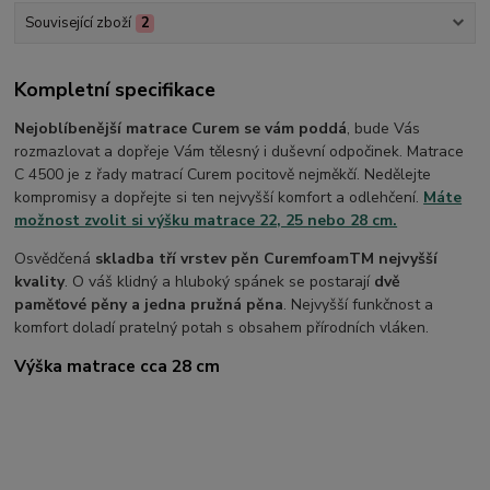
Související zboží
2
Kompletní specifikace
Nejoblíbenější matrace Curem se vám poddá
, bude Vás
rozmazlovat a dopřeje Vám tělesný i duševní odpočinek. Matrace
C 4500 je z řady matrací Curem pocitově nejměkčí. Nedělejte
kompromisy a dopřejte si ten nejvyšší komfort a odlehčení.
Máte
možnost zvolit si výšku matrace 22, 25 nebo 28 cm.
Osvědčená
skladba tří vrstev pěn CuremfoamTM nejvyšší
kvality
. O váš klidný a hluboký spánek se postarají
dvě
paměťové pěny a jedna pružná pěna
. Nejvyšší funkčnost a
komfort doladí pratelný potah s obsahem přírodních vláken.
Výška matrace cca 28 cm