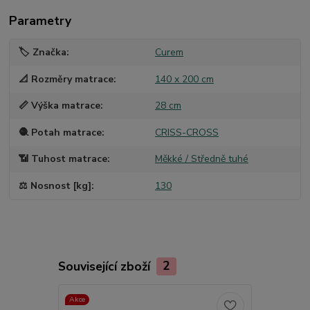
Parametry
🏷️ Značka
Curem
📐 Rozměry matrace
140 x 200 cm
📏 Výška matrace
28 cm
🧶 Potah matrace
CRISS-CROSS
📶 Tuhost matrace
Měkké / Středně tuhé
⚖️ Nosnost [kg]
130
Související zboží
2
Akce
TOP produkt