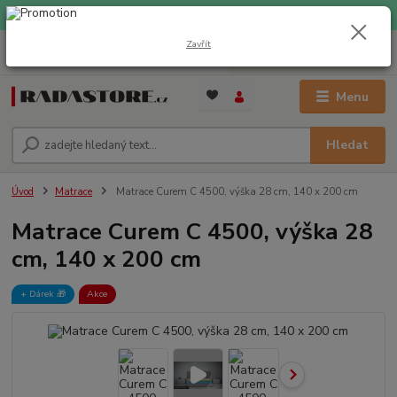
EXPRESNÍ DOPRAVA ZDARMA při nákupu nad 1000 Kč
Zavřít
0
ks
+420 733 309 882
za
0 Kč
(Po-Pá, 9-17 hod.)
Menu
Hledat
Úvod
Matrace
Matrace Curem C 4500, výška 28 cm, 140 x 200 cm
Matrace Curem C 4500, výška 28
cm, 140 x 200 cm
+ Dárek️ 🎁
Akce