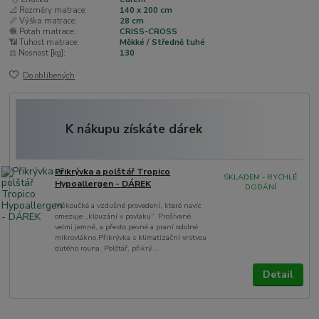
📐 Rozměry matrace:
140 x 200 cm
📏 Výška matrace:
28 cm
🧶 Potah matrace:
CRISS-CROSS
📶 Tuhost matrace:
Měkké / Středně tuhé
⚖️ Nosnost [kg]:
130
Do oblíbených
K nákupu získáte dárek
Přikrývka a polštář Tropico
SKLADEM - RYCHLÉ
Hypoallergen - DÁREK
DODÁNÍ
Měkoučké a vzdušné provedení, které navíc
omezuje „klouzání v povlaku“. Prošívané,
velmi jemné, a přesto pevné a praní odolné
mikrovlákno.Přikrývka s klimatizační vrstvou
dutého rouna. Polštář, přikrý...
Detail