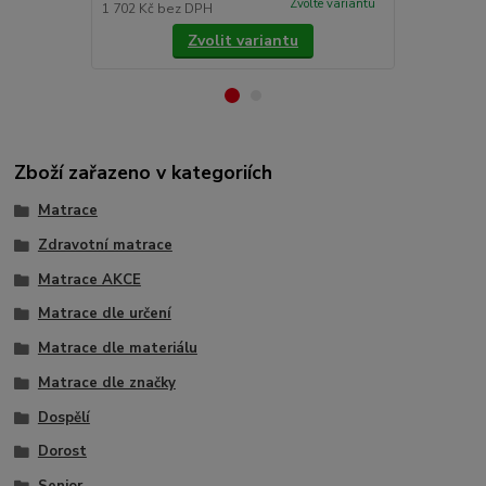
Zvolte variantu
1 702 Kč
bez DPH
2 314 Kč
bez
Zvolit variantu
Zboží zařazeno v kategoriích
Matrace
Zdravotní matrace
Matrace AKCE
Matrace dle určení
Matrace dle materiálu
Matrace dle značky
Dospělí
Dorost