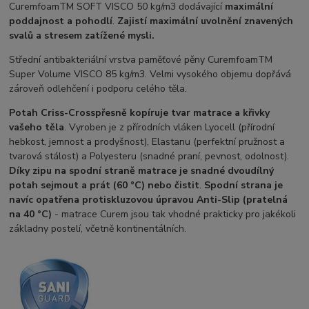
CuremfoamTM SOFT VISCO 50 kg/m3 dodávající
maximální
poddajnost a pohodlí
.
Zajistí maximální uvolnění znavených
svalů a stresem zatížené mysli.
Střední antibakteriální vrstva paměťové pěny CuremfoamTM
Super Volume VISCO 85 kg/m3. Velmi vysokého objemu dopřává
zároveň odlehčení i podporu celého těla.
Potah Criss-Cross
přesně kopíruje tvar matrace a křivky
vašeho těla
. Vyroben je z přírodních vláken Lyocell (přírodní
hebkost, jemnost a prodyšnost), Elastanu (perfektní pružnost a
tvarová stálost) a Polyesteru (snadné praní, pevnost, odolnost).
Díky zipu na spodní straně matrace je snadné dvoudílný
potah sejmout a prát (60 °C) nebo čistit
.
Spodní strana je
navíc opatřena protiskluzovou úpravou Anti-Slip (pratelná
na 40 °C)
- matrace Curem jsou tak vhodné prakticky pro jakékoli
základny postelí, včetně kontinentálních.