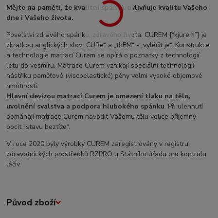
Mějte na paměti, že kvalitní spánek ovlivňuje kvalitu Vašeho
dne i Vašeho života.
Poselství zdravého spánku, zdravého života. CUREM [“kjurem”] je
zkratkou anglických slov „CURe“ a „thEM“ - „vyléčit je“. Konstrukce
a technologie matrací Curem se opírá o poznatky z technologií
letu do vesmíru. Matrace Curem vznikají speciální technologií
nástřiku paměťové (viscoelastické) pěny velmi vysoké objemové
hmotnosti.
Hlavní devizou matrací Curem je omezení tlaku na tělo,
uvolnění svalstva a podpora hlubokého spánku
. Při ulehnutí
pomáhají matrace Curem navodit Vašemu tělu velice příjemný
pocit “stavu beztíže“.
V roce 2020 byly výrobky CUREM zaregistrovány v registru
zdravotnických prostředků RZPRO u Státního úřadu pro kontrolu
léčiv.
Původ zboží