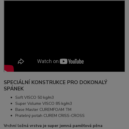
SPECIÁLNÍ KONSTRUKCE PRO DOKONALÝ
SPÁNEK
Soft VISCO 50 kg/m3
Super Volume VISCO 85 kg/m3
Base Master CUREMFOAM TM
Pratelný potah CUREM CRISS-CROSS
Vrchní ložná vrstva je super jemná paměťová pěna