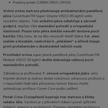
Pratelný potah CUREM CRISS-CROSS
Vrchní vrstvu matrace představuje antibakteriální paměťová
pěna
CuremfoamTM Super Volume VISCO 85 kg/m3 velmi
vysokého objemu. Tato
unikátní pěna odlehčuje a zároveň
podpírá
, dopřeje Vám
maximální pohodlí a ortopedické
vlastnosti
.
Pouze tato pěna dokáže navodit doslova pocit
beztíže
. Díky tomu, že na tělo nevytváří téměř žádný tlak,
uleví
svalům a kloubům, nedochází k „přeležení“ a účinně bojuje
proti proleženinám u dlouhodobě ležících osob
.
Prostřední vrstva
super jemné paměťové pěny CuremfoamTM
Medium VISCO 50 kg/m3
skvěle dokresluje celkový pocit
maximálního pohodlí.
Základnou je profilované
7- zónové ortopedické jádro
. Jeho
hlavním úkolem je matraci dodat vzdušnost, odrazovou pružnost a
v neposlední řadě také přirozenou tuhost, kterou chytře
optimalizuje profilace Curem-Core podle zatížení.
Potah Criss-Cross
přesně kopíruje tvar matrace a křivky
vašeho těla
. Vyroben je z přírodních vláken Lyocell (přírodní
hebkost, jemnost a prodyšnost), Elastanu (perfektní pružnost a