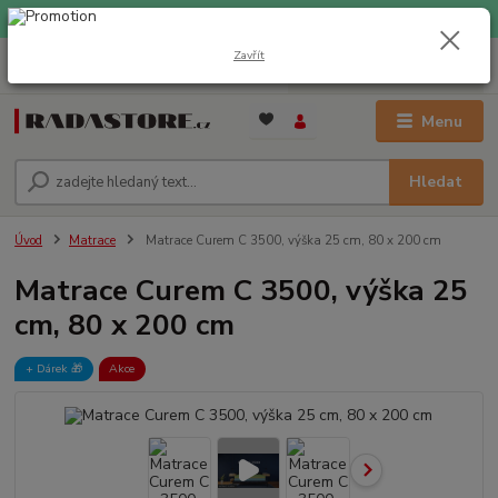
EXPRESNÍ DOPRAVA ZDARMA při nákupu nad 1000 Kč
Zavřít
0
ks
+420 733 309 882
za
0 Kč
(Po-Pá, 9-17 hod.)
Menu
Hledat
Úvod
Matrace
Matrace Curem C 3500, výška 25 cm, 80 x 200 cm
Matrace Curem C 3500, výška 25
cm, 80 x 200 cm
+ Dárek️ 🎁
Akce