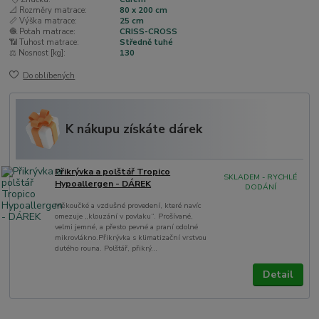
📐 Rozměry matrace:
80 x 200 cm
📏 Výška matrace:
25 cm
🧶 Potah matrace:
CRISS-CROSS
📶 Tuhost matrace:
Středně tuhé
⚖️ Nosnost [kg]:
130
Do oblíbených
K nákupu získáte dárek
Přikrývka a polštář Tropico
SKLADEM - RYCHLÉ
Hypoallergen - DÁREK
DODÁNÍ
Měkoučké a vzdušné provedení, které navíc
omezuje „klouzání v povlaku“. Prošívané,
velmi jemné, a přesto pevné a praní odolné
mikrovlákno.Přikrývka s klimatizační vrstvou
dutého rouna. Polštář, přikrý...
Detail