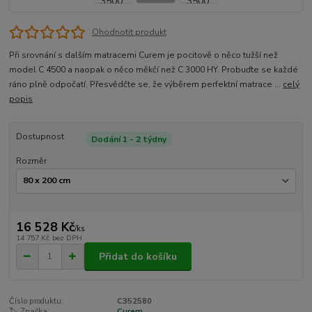
Ohodnotit produkt
Při srovnání s dalším matracemi Curem je pocitově o něco tužší než
model C 4500 a naopak o něco měkčí než C 3000 HY. Probuďte se každé
ráno plně odpočatí. Přesvědčte se, že výběrem perfektní matrace ...
celý
popis
Dostupnost
Dodání 1 - 2 týdny
Rozměr
16 528 Kč
/
ks
14 757 Kč
bez DPH
Přidat do košíku
Číslo produktu:
C352580
🏷️ Značka:
Curem