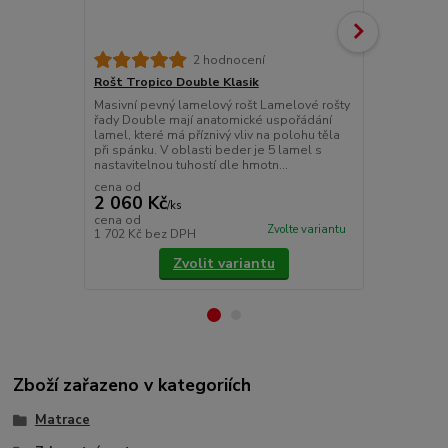
Rošt Tropic
2 hodnocení
Masivní a mo
Rošt Tropico Double Klasik
polohováním
Masivní pevný lamelový rošt Lamelové rošty
uspořádání 
řady Double mají anatomické uspořádání
kopíruje křivk
lamel, které má příznivý vliv na polohu těla
polohu těla p
při spánku. V oblasti beder je 5 lamel s
nastavitelnou tuhostí dle hmotn...
cena od
2 060 Kč
/
ks
2 800 Kč
cena od
Zvolte variantu
1 702 Kč
bez DPH
2 314 Kč
bez
Zvolit variantu
Zboží zařazeno v kategoriích
Matrace