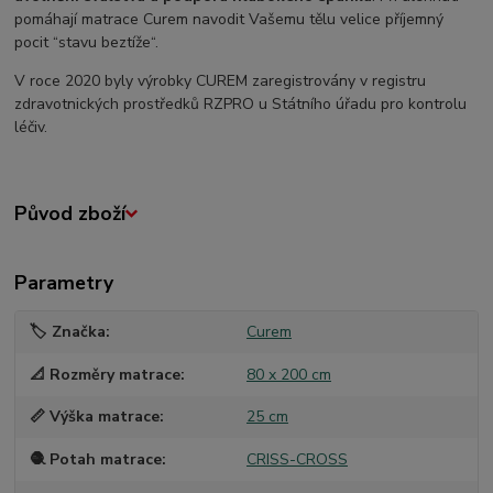
pomáhají matrace Curem navodit Vašemu tělu velice příjemný
pocit “stavu beztíže“.
V roce 2020 byly výrobky CUREM zaregistrovány v registru
zdravotnických prostředků RZPRO u Státního úřadu pro kontrolu
léčiv.
Původ zboží
Parametry
🏷️ Značka
Curem
📐 Rozměry matrace
80 x 200 cm
📏 Výška matrace
25 cm
🧶 Potah matrace
CRISS-CROSS