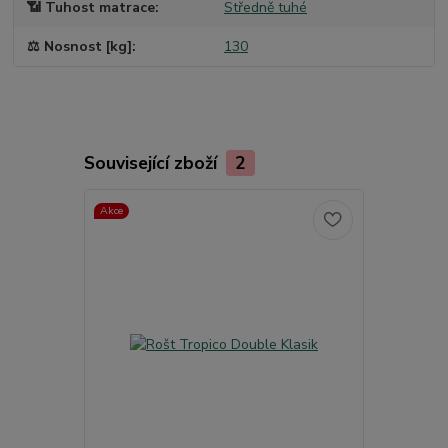
📶 Tuhost matrace
Středně tuhé
⚖️ Nosnost [kg]
130
Související zboží
2
Akce
TOP produkt
Akce