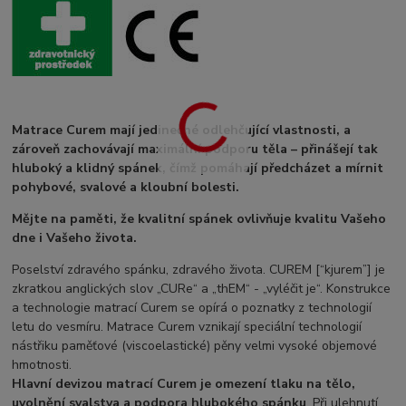
Matrace Curem mají jedinečné odlehčující vlastnosti, a
zároveň zachovávají maximální podporu těla – přinášejí tak
hluboký a klidný spánek, čímž pomáhají předcházet a mírnit
pohybové, svalové a kloubní bolesti.
Mějte na paměti, že kvalitní spánek ovlivňuje kvalitu Vašeho
dne i Vašeho života.
Poselství zdravého spánku, zdravého života. CUREM [“kjurem”] je
zkratkou anglických slov „CURe“ a „thEM“ - „vyléčit je“. Konstrukce
a technologie matrací Curem se opírá o poznatky z technologií
letu do vesmíru. Matrace Curem vznikají speciální technologií
nástřiku paměťové (viscoelastické) pěny velmi vysoké objemové
hmotnosti.
Hlavní devizou matrací Curem je omezení tlaku na tělo,
uvolnění svalstva a podpora hlubokého spánku
. Při ulehnutí