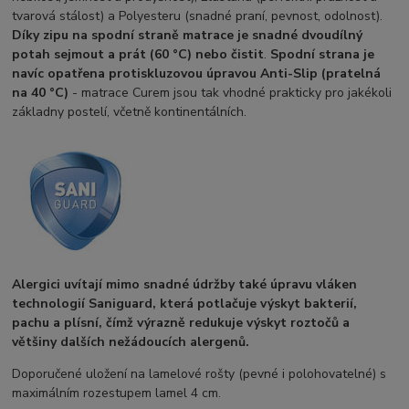
tvarová stálost) a Polyesteru (snadné praní, pevnost, odolnost).
Díky zipu na spodní straně matrace je snadné dvoudílný
potah sejmout a prát (60 °C) nebo čistit
.
Spodní strana je
navíc opatřena protiskluzovou úpravou Anti-Slip (pratelná
na 40 °C)
- matrace Curem jsou tak vhodné prakticky pro jakékoli
základny postelí, včetně kontinentálních.
Alergici uvítají mimo snadné údržby také úpravu vláken
technologií Saniguard, která potlačuje výskyt bakterií,
pachu a plísní, čímž výrazně redukuje výskyt roztočů a
většiny dalších nežádoucích alergenů.
Doporučené uložení na lamelové rošty (pevné i polohovatelné) s
maximálním rozestupem lamel 4 cm.