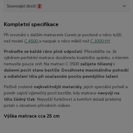
Související zboží
2
Kompletní specifikace
Při srovnání s dalším matracemi Curem je pocitově o něco tužší
než model
C 4500
a naopak o něco měkčí než
C 3000 HY
.
Probuďte se každé ráno plně odpočatí
. Přesvědčte se, že
výběrem perfektní matrace dosáhnete kvalitního spánku, o kterém
nemusíte pouze snít. Na matraci C 3500
zažijete tělesný i
duševní pocit stavu beztíže
.
Dosáhnete maximálního pohodlí
a odlehčení těla při současném pocitu pevnějšího ležení
.
Pečlivě zvolené
nejkvalitnější materiály
, jejich speciální pořadí a
poměr zajistí výjimečný pocit beztíže, kdy matrace
nevyvíjí na
tělo žádný tlak
. Nejvyšší funkčnost a komfort doladí pratelný
potah s obsahem přírodních vláken.
Výška matrace cca 25 cm