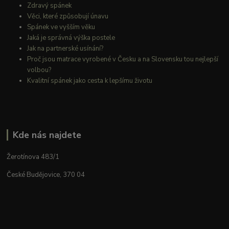
Zdravý spánek
Věci, které způsobují únavu
Spánek ve vyšším věku
Jaká je správná výška postele
Jak na partnerské usínání?
Proč jsou matrace vyrobené v Česku a na Slovensku tou nejlepší
volbou?
Kvalitní spánek jako cesta k lepšímu životu
Kde nás najdete
Žerotínova 483/1
České Budějovice, 370 04