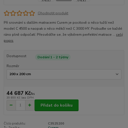
Ohodnotit produkt
Při srovnání s dalším matracemi Curem je pocitově o něco tužší než
model C 4500 a naopak o něco měkčí než C 3000 HY. Probuďte se každé
ráno plně odpočatí. Přesvědčte se, že výběrem perfektní matrace ...
celý
popis
Dostupnost
Dodání 1 - 2 týdny
Rozměr
44 687 Kč
/
ks
39 899 Kč
bez DPH
Přidat do košíku
Číslo produktu:
C3525200
🏷️ Značka:
Curem