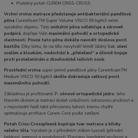
Pratelný potah CUREM CRISS-CROSS
Vrchní vrstvu matrace představuje antibakteriální paměťová
pěna
CuremfoamTM Super Volume VISCO 85 kg/m3 velmi
vysokého objemu. Tato
unikátní pěna odlehčuje a zároveň
podpírá
, dopřeje Vám
maximální pohodlí a ortopedické
vlastnosti
.
Pouze tato pěna dokáže navodit doslova pocit
beztíže
. Díky tomu, že na tělo nevytváří téměř žádný tlak,
uleví
svalům a kloubům, nedochází k „přeležení“ a účinně bojuje
proti proleženinám u dlouhodobě ležících osob
.
Prostřední vrstva
super jemné paměťové pěny CuremfoamTM
Medium VISCO 50 kg/m3
skvěle dokresluje celkový pocit
maximálního pohodlí.
Základnou je profilované
7- zónové ortopedické jádro
. Jeho
hlavním úkolem je matraci dodat vzdušnost, odrazovou pružnost a
v neposlední řadě také přirozenou tuhost, kterou chytře
optimalizuje profilace Curem-Core podle zatížení.
Potah Criss-Cross
přesně kopíruje tvar matrace a křivky
vašeho těla
. Vyroben je z přírodních vláken Lyocell (přírodní
hebkost, jemnost a prodyšnost), Elastanu (perfektní pružnost a