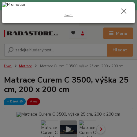
EXPRESNÍ DOPRAVA ZDARMA při nákupu nad 1000 Kč
Zavřít
0
ks
+420 733 309 882
za
0 Kč
(Po-Pá, 9-17 hod.)
Menu
Hledat
Úvod
Matrace
Matrace Curem C 3500, výška 25 cm, 200 x 200 cm
Matrace Curem C 3500, výška 25
cm, 200 x 200 cm
+ Dárek️ 🎁
Akce