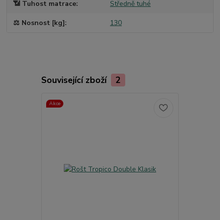
📶 Tuhost matrace
Středně tuhé
⚖️ Nosnost [kg]
130
Související zboží
2
Akce
TOP produkt
Akce