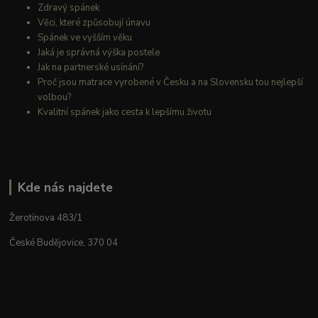
Zdravý spánek
Věci, které způsobují únavu
Spánek ve vyšším věku
Jaká je správná výška postele
Jak na partnerské usínání?
Proč jsou matrace vyrobené v Česku a na Slovensku tou nejlepší
volbou?
Kvalitní spánek jako cesta k lepšímu životu
Kde nás najdete
Žerotínova 483/1
České Budějovice, 370 04