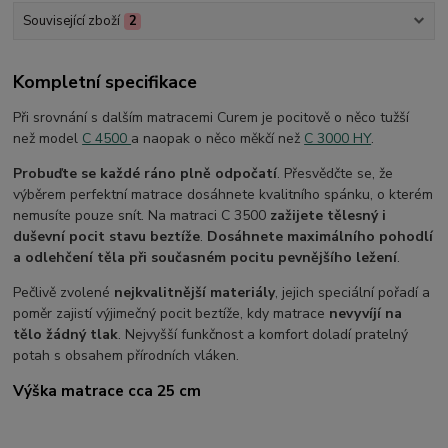
Související zboží
2
Kompletní specifikace
Při srovnání s dalším matracemi Curem je pocitově o něco tužší
než model
C 4500
a naopak o něco měkčí než
C 3000 HY
.
Probuďte se každé ráno plně odpočatí
. Přesvědčte se, že
výběrem perfektní matrace dosáhnete kvalitního spánku, o kterém
nemusíte pouze snít. Na matraci C 3500
zažijete tělesný i
duševní pocit stavu beztíže
.
Dosáhnete maximálního pohodlí
a odlehčení těla při současném pocitu pevnějšího ležení
.
Pečlivě zvolené
nejkvalitnější materiály
, jejich speciální pořadí a
poměr zajistí výjimečný pocit beztíže, kdy matrace
nevyvíjí na
tělo žádný tlak
. Nejvyšší funkčnost a komfort doladí pratelný
potah s obsahem přírodních vláken.
Výška matrace cca 25 cm