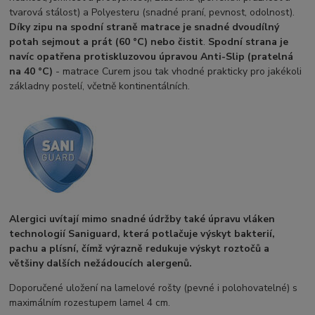
tvarová stálost) a Polyesteru (snadné praní, pevnost, odolnost).
Díky zipu na spodní straně matrace je snadné dvoudílný
potah sejmout a prát (60 °C) nebo čistit
.
Spodní strana je
navíc opatřena protiskluzovou úpravou Anti-Slip (pratelná
na 40 °C)
- matrace Curem jsou tak vhodné prakticky pro jakékoli
základny postelí, včetně kontinentálních.
Alergici uvítají mimo snadné údržby také úpravu vláken
technologií Saniguard, která potlačuje výskyt bakterií,
pachu a plísní, čímž výrazně redukuje výskyt roztočů a
většiny dalších nežádoucích alergenů.
Doporučené uložení na lamelové rošty (pevné i polohovatelné) s
maximálním rozestupem lamel 4 cm.