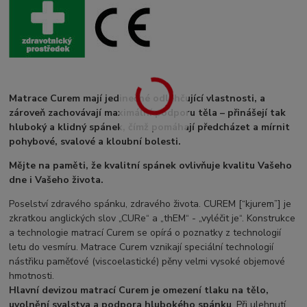
Matrace Curem mají jedinečné odlehčující vlastnosti, a
zároveň zachovávají maximální podporu těla – přinášejí tak
hluboký a klidný spánek, čímž pomáhají předcházet a mírnit
pohybové, svalové a kloubní bolesti.
Mějte na paměti, že kvalitní spánek ovlivňuje kvalitu Vašeho
dne i Vašeho života.
Poselství zdravého spánku, zdravého života. CUREM [“kjurem”] je
zkratkou anglických slov „CURe“ a „thEM“ - „vyléčit je“. Konstrukce
a technologie matrací Curem se opírá o poznatky z technologií
letu do vesmíru. Matrace Curem vznikají speciální technologií
nástřiku paměťové (viscoelastické) pěny velmi vysoké objemové
hmotnosti.
Hlavní devizou matrací Curem je omezení tlaku na tělo,
uvolnění svalstva a podpora hlubokého spánku
. Při ulehnutí