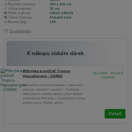
📐 Rozměry matrace:
200 x 200 cm
📏 Výška matrace:
25 cm
🧶 Potah matrace:
CRISS-CROSS
📶 Tuhost matrace:
Středně tuhé
⚖️ Nosnost [kg]:
130
Do oblíbených
K nákupu získáte dárek
Přikrývka a polštář Tropico
SKLADEM - RYCHLÉ
Hypoallergen - DÁREK
DODÁNÍ
Měkoučké a vzdušné provedení, které navíc
omezuje „klouzání v povlaku“. Prošívané,
velmi jemné, a přesto pevné a praní odolné
mikrovlákno.Přikrývka s klimatizační vrstvou
dutého rouna. Polštář, přikrý...
Detail