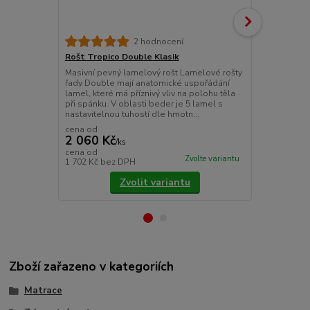
Rošt Tropic
2 hodnocení
Masivní a mo
Rošt Tropico Double Klasik
polohováním
Masivní pevný lamelový rošt Lamelové rošty
uspořádání 
řady Double mají anatomické uspořádání
kopíruje křivk
lamel, které má příznivý vliv na polohu těla
polohu těla p
při spánku. V oblasti beder je 5 lamel s
nastavitelnou tuhostí dle hmotn...
cena od
2 060 Kč
/
ks
2 800 Kč
cena od
Zvolte variantu
1 702 Kč
bez DPH
2 314 Kč
bez
Zvolit variantu
Zboží zařazeno v kategoriích
Matrace