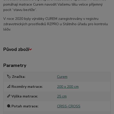
pomáhají matrace Curem navodit Vašemu tělu velice příjemný
pocit “stavu beztíže“.
V roce 2020 byly výrobky CUREM zaregistrovány v registru
zdravotnických prostředků RZPRO u Státního úřadu pro kontrolu
léčiv.
Původ zboží
Parametry
🏷️ Značka
Curem
📐 Rozměry matrace
200 x 200 cm
📏 Výška matrace
25 cm
🧶 Potah matrace
CRISS-CROSS