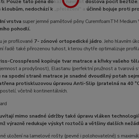
ti
.
Pouze tato pěna dokáže navodit doslova pocit beztíže
 kloubům, nedochází k „přeležení“ a účinně bojuje proti p
ní vrstva
super jemné paměťové pěny CuremfoamTM Medium
ího pohodlí.
 je profilované
7- zónové ortopedické jádro
. Jeho hlavním ú
í řadě také přirozenou tuhost, kterou chytře optimalizuje profi
riss-Cross
přesně kopíruje tvar matrace a křivky vašeho těl
jemnost a prodyšnost), Elastanu (perfektní pružnost a tvarová s
u na spodní straně matrace je snadné dvoudílný potah sejmo
atřena protiskluzovou úpravou Anti-Slip (pratelná na 40 °
postelí, včetně kontinentálních.
 uvítají mimo snadné údržby také úpravu vláken technologií
čímž výrazně redukuje výskyt roztočů a většiny dalších nežá
né uložení na lamelové rošty (pevné i polohovatelné) s maximá