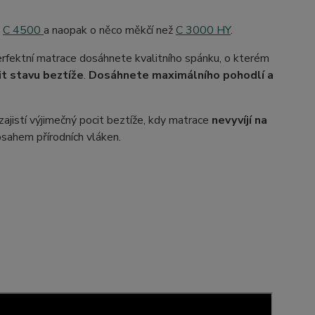
l
C 4500
a naopak o něco měkčí než
C 3000 HY
.
rfektní matrace dosáhnete kvalitního spánku, o kterém
it stavu beztíže
.
Dosáhnete maximálního pohodlí a
r zajistí výjimečný pocit beztíže, kdy matrace
nevyvíjí na
bsahem přírodních vláken.