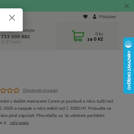
Přihlášení
 si rady? Zavolejte.
0
ks
 733 309 882
za
0 Kč
, 9-17 hod.)
Ohodnotit produkt
ovnání s dalším matracemi Curem je pocitově o něco tužší než
C 4500 a naopak o něco měkčí než C 3000 HY. Probuďte se
ráno plně odpočatí. Přesvědčte se, že výběrem perfektní
e d...
celý popis