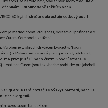
. Díky tomu, že na tělo nevytváří téměř žádný tlak,
uleví
roleženinám u dlouhodobě ležících osob
.
 VISCO 50 kg/m3
skvěle dokresluje celkový pocit
kolem je matraci dodat vzdušnost, odrazovou pružnost a v
lace Curem-Core podle zatížení.
a
. Vyroben je z přírodních vláken Lyocell (přírodní
tálost) a Polyesteru (snadné praní, pevnost, odolnost).
ut a prát (60 °C) nebo čistit
.
Spodní strana je
C)
- matrace Curem jsou tak vhodné prakticky pro jakékoli
 Saniguard, která potlačuje výskyt bakterií, pachu a
doucích alergenů.
lním rozestupem lamel 4 cm.