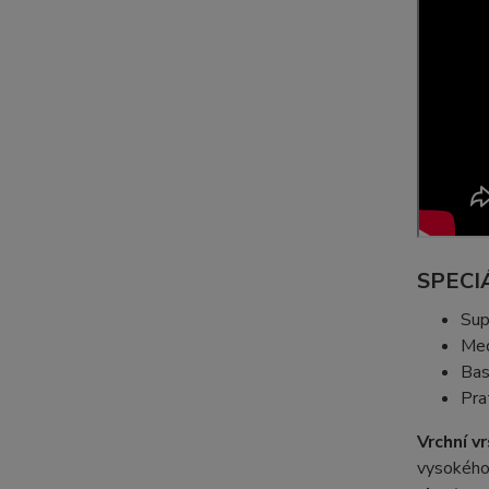
SPECI
Sup
Med
Ba
Pra
Vrchní v
vysokého