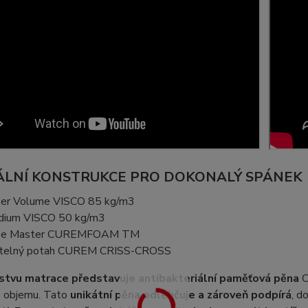
ÁLNÍ KONSTRUKCE PRO DOKONALÝ SPÁNEK
er Volume VISCO 85 kg/m3
ium VISCO 50 kg/m3
se Master CUREMFOAM TM
telný potah CUREM CRISS-CROSS
rstvu matrace představuje antibakteriální paměťová pěna
C
 objemu. Tato
unikátní pěna odlehčuje a zároveň podpírá
, d