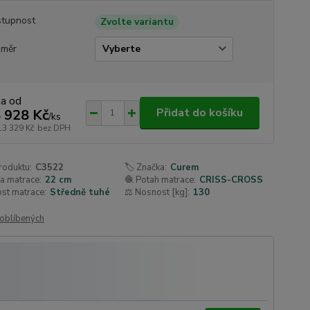
tupnost
Zvolte variantu
změr
na od
Přidat do košíku
 928 Kč
/
ks
13 329 Kč
bez DPH
roduktu:
C3522
🏷️ Značka:
Curem
a matrace:
22 cm
🧶 Potah matrace:
CRISS-CROSS
st matrace:
Středně tuhé
⚖️ Nosnost [kg]:
130
oblíbených