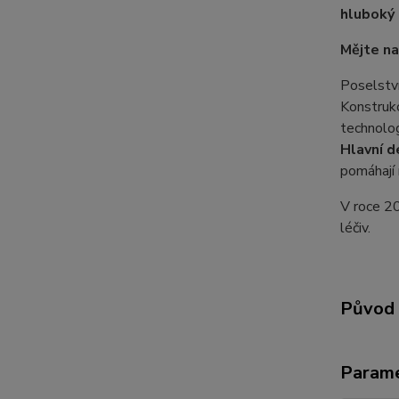
hluboký 
Mějte na
Poselství
Konstrukc
technolog
Hlavní d
pomáhají 
V roce 2
léčiv.
Původ 
Param