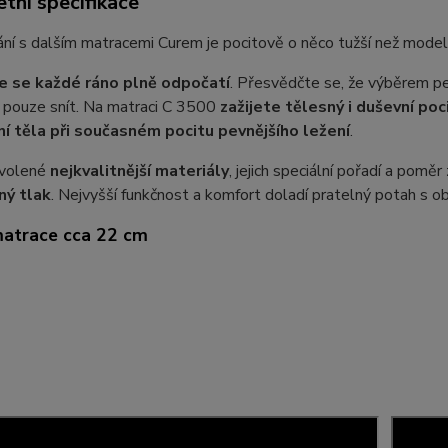
tní specifikace
ání s dalším matracemi Curem je pocitově o něco tužší než mode
 se každé ráno plně odpočatí
. Přesvědčte se, že výběrem pe
 pouze snít. Na matraci C 3500
zažijete tělesný i duševní poc
í těla při současném pocitu pevnějšího ležení
.
zvolené
nejkvalitnější materiály
, jejich speciální pořadí a pomě
ný tlak
. Nejvyšší funkčnost a komfort doladí pratelný potah s o
atrace cca 22 cm