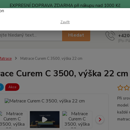
EXPRESNÍ DOPRAVA ZDARMA při nákupu nad 1000 Kč
ty
Blog
Zavřít
Nevíte
Hledat
+420
(Po-Pá
atrace
Matrace Curem C 3500, výška 22 cm
ace Curem C 3500, výška 22 cm

Akce
Při sr
model 
každé 
matrac