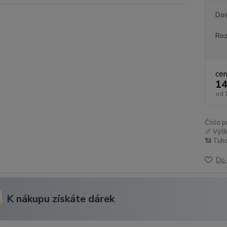
Dos
Ro
ce
14
od
Číslo p
📏 Výšk
📶 Tuho
Do 
K nákupu získáte dárek