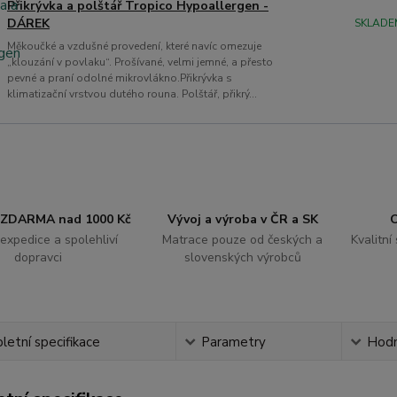
Přikrývka a polštář Tropico Hypoallergen -
DÁREK
SKLADE
Měkoučké a vzdušné provedení, které navíc omezuje
„klouzání v povlaku“. Prošívané, velmi jemné, a přesto
pevné a praní odolné mikrovlákno.Přikrývka s
klimatizační vrstvou dutého rouna. Polštář, přikrý...
 ZDARMA nad 1000 Kč
Vývoj a výroba v ČR a SK
O
expedice a spolehliví
Matrace pouze od českých a
Kvalitní
dopravci
slovenských výrobců
etní specifikace
Parametry
Hodn