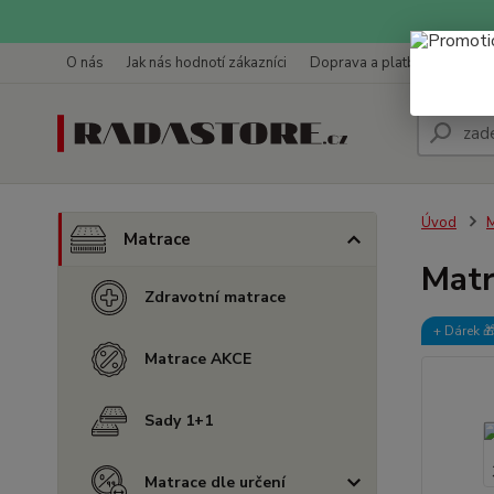
O nás
Jak nás hodnotí zákazníci
Doprava a platba
Kontak
Úvod
M
Matrace
Matr
Zdravotní matrace
+ Dárek️ 
Matrace AKCE
Sady 1+1
Matrace dle určení