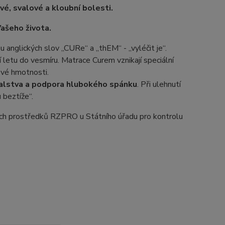
é, svalové a kloubní bolesti.
Vašeho života.
 anglických slov „CURe“ a „thEM“ - „vyléčit je“.
 letu do vesmíru. Matrace Curem vznikají speciální
ové hmotnosti.
svalstva a podpora hlubokého spánku
. Při ulehnutí
 beztíže“.
ch prostředků RZPRO u Státního úřadu pro kontrolu