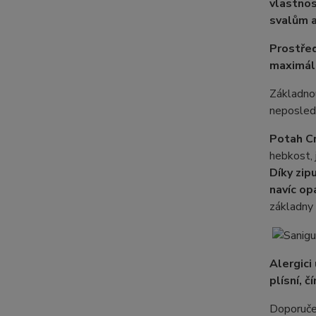
vlastnos
svalům a
Prostřed
maximáln
Základnou
neposledn
Potah C
hebkost, 
Díky zip
navíc op
základny 
Alergici
plísní, 
Doporuče