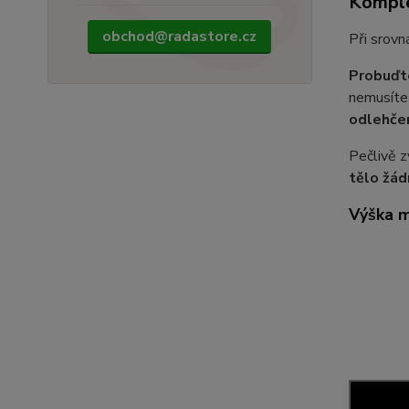
Komple
obchod@radastore.cz
Při srovn
Probuďte
nemusíte
odlehčen
Pečlivě 
tělo žád
Výška m