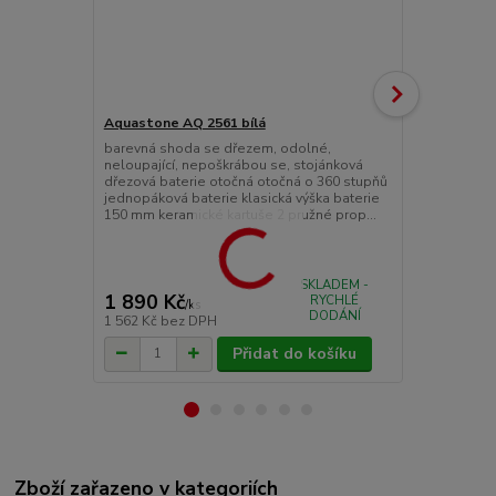
Aquastone AQ 2561 bílá
Aquastone A
barevná shoda se dřezem, odolné,
barevná sho
neloupající, nepoškrábou se, stojánková
neloupající,
dřezová baterie otočná otočná o 360 stupňů
dřezová bate
jednopáková baterie klasická výška baterie
jednopáková 
150 mm keramické kartuše 2 pružné prop...
335 mm kera
propojov...
SKLADEM -
1 890 Kč
2 490 Kč
RYCHLÉ
/
ks
DODÁNÍ
1 562 Kč
bez DPH
2 058 Kč
bez
Přidat do košíku
Zboží zařazeno v kategoriích