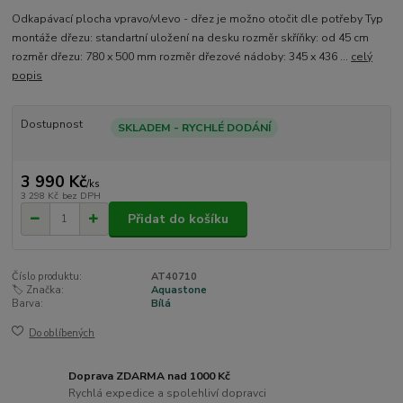
Odkapávací plocha vpravo/vlevo - dřez je možno otočit dle potřeby Typ
montáže dřezu: standartní uložení na desku rozměr skříňky: od 45 cm
rozměr dřezu: 780 x 500 mm rozměr dřezové nádoby: 345 x 436 ...
celý
popis
Dostupnost
SKLADEM - RYCHLÉ DODÁNÍ
3 990 Kč
/
ks
3 298 Kč
bez DPH
Přidat do košíku
Číslo produktu:
AT40710
🏷️ Značka:
Aquastone
Barva:
Bílá
Do oblíbených
Doprava ZDARMA nad 1000 Kč
Rychlá expedice a spolehliví dopravci