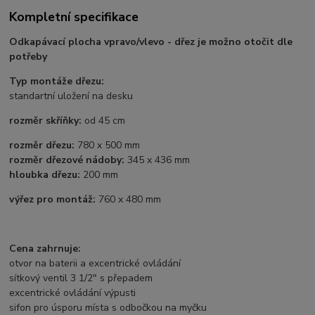
Kompletní specifikace
Odkapávací plocha vpravo/vlevo - dřez je možno otočit dle
potřeby
Typ montáže dřezu:
standartní uložení na desku
rozměr skříňky:
od 45 cm
rozměr dřezu:
780 x 500 mm
rozměr dřezové nádoby:
345 x 436 mm
hloubka dřezu:
200 mm
výřez pro montáž:
760 x 480 mm
Cena zahrnuje:
otvor na baterii a excentrické ovládání
sítkový ventil 3 1/2" s přepadem
excentrické ovládání výpusti
sifon pro úsporu místa s odbočkou na myčku