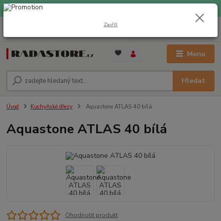
EXPRESNÍ DOPRAVA ZDARMA při nákupu nad 1000 Kč
Zavřít
0
ks
+420 733 309 882
za
0 Kč
(Po-Pá, 9-17 hod.)
Menu
Hledat
Úvod
Kuchyňské dřezy
Aquastone ATLAS 40 bílá
Aquastone ATLAS 40 bílá
Ohodnotit produkt