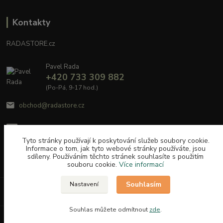
Kontakty
RADASTORE.cz
Pavel Rada
+420 733 309 882
(Po-Pá, 9-17 hod.)
obchod@radastore.cz
Tyto stránky používají k poskytování služeb soubory cookie.
Informace o tom, jak tyto webové stránky používáte, jsou
sdíleny. Používáním těchto stránek souhlasíte s použitím
souboru cookie.
Více informací
Souhlasím
Nastavení
Upravit sběr cookies.
Souhlas můžete odmítnout
zde
.
Vytvořeno na
Eshop-rychle.cz