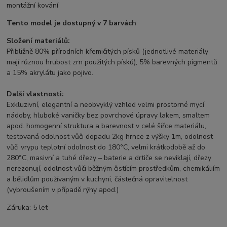
montážní kování
Tento model je dostupný v 7 barvách
Složení materiálů:
Přibližně 80% přírodních křemičitých písků (jednotlivé materiály
mají různou hrubost zrn použitých písků), 5% barevných pigmentů
a 15% akrylátu jako pojivo.
Další vlastnosti:
Exkluzivní, elegantní a neobvyklý vzhled velmi prostorné mycí
nádoby, hluboké vaničky bez povrchové úpravy lakem, smaltem
apod. homogenní struktura a barevnost v celé šířce materiálu,
testovaná odolnost vůči dopadu 2kg hrnce z výšky 1m, odolnost
vůči vrypu teplotní odolnost do 180°C, velmi krátkodobě až do
280°C, masivní a tuhé dřezy – baterie a drtiče se neviklají, dřezy
nerezonují, odolnost vůči běžným čistícím prostředkům, chemikáliím
a bělidlům používaným v kuchyni, částečná opravitelnost
(vybroušením v případě rýhy apod.)
Záruka: 5 let