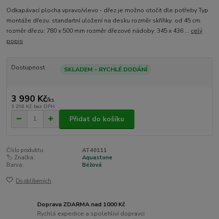
Odkapávací plocha vpravo/vlevo - dřez je možno otočit dle potřeby Typ
montáže dřezu: standartní uložení na desku rozměr skříňky: od 45 cm
rozměr dřezu: 780 x 500 mm rozměr dřezové nádoby: 345 x 436 ...
celý
popis
Dostupnost
SKLADEM - RYCHLÉ DODÁNÍ
3 990 Kč
/
ks
3 298 Kč
bez DPH
Přidat do košíku
Číslo produktu:
AT40111
🏷️ Značka:
Aquastone
Barva:
Béžová
Do oblíbených
Doprava ZDARMA nad 1000 Kč
Rychlá expedice a spolehliví dopravci