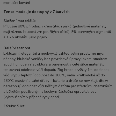
montážní kování
Tento model je dostupný v 7 barvách
Složení materiálů:
Přibližně 80% přírodních křemičitých písků (jednotlivé materiály
mají různou hrubost zrn použitých písků), 5% barevných pigmentů
a 15% akrylátu jako pojivo.
Další vlastnosti:
Exkluzivní, elegantní a neobvyklý vzhled velmi prostorné mycí
nádoby, hluboké vaničky bez povrchové úpravy lakem, smaltem
apod. homogenní struktura a barevnost v celé šířce materiálu,
testovaná odolnost vůči dopadu 2kg hrnce z výšky 1m, odolnost
vůči vrypu teplotní odolnost do 180°C, velmi krátkodobě až do
280°C, masivní a tuhé dřezy – baterie a drtiče se neviklají, dřezy
nerezonují, odolnost vůči běžným čistícím prostředkům, chemikáliím
a bělidlům používaným v kuchyni, částečná opravitelnost
(vybroušením v případě rýhy apod.)
Záruka: 5 let