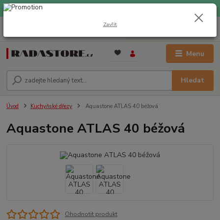
EXPRESNÍ DOPRAVA ZDARMA při nákupu nad 1000 Kč
Zavřít
0
ks
+420 733 309 882
za
0 Kč
(Po-Pá, 9-17 hod.)
Menu
Hledat
Úvod
Kuchyňské dřezy
Aquastone ATLAS 40 béžová
Aquastone ATLAS 40 béžová
Ohodnotit produkt