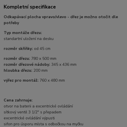
Kompletní specifikace
Odkapávací plocha vpravo/vlevo - dřez je možno otočit dle
potřeby
Typ montáže dřezu:
standartní uložení na desku
rozměr skříňky:
od 45 cm
rozměr dřezu:
780 x 500 mm
rozměr dřezové nádoby:
345 x 436 mm
hloubka dřezu:
200 mm
výřez pro montáž:
760 x 480 mm
Cena zahrnuje:
otvor na baterii a excentrické ovládání
sítkový ventil 3 1/2" s přepadem
excentrické ovládání výpusti
sifon pro úsporu místa s odbočkou na myčku