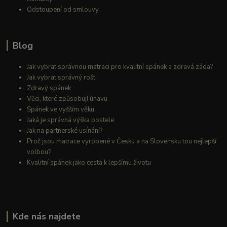
Odstoupení od smlouvy
Blog
Jak vybrat správnou matraci pro kvalitní spánek a zdravá záda?
Jak vybrat správný rošt
Zdravý spánek
Věci, které způsobují únavu
Spánek ve vyšším věku
Jaká je správná výška postele
Jak na partnerské usínání?
Proč jsou matrace vyrobené v Česku a na Slovensku tou nejlepší
volbou?
Kvalitní spánek jako cesta k lepšímu životu
Kde nás najdete