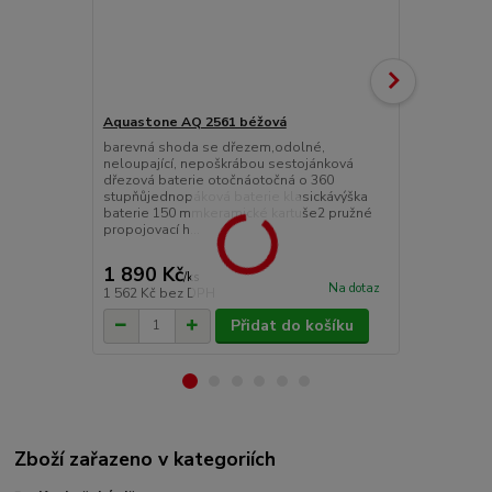
Aquastone AQ 2561 béžová
Aquastone 
barevná shoda se dřezem,odolné,
barevná sho
neloupající, nepoškrábou sestojánková
neloupající,
dřezová baterie otočnáotočná o 360
dřezová bate
stupňůjednopáková baterie klasickávýška
jednopáková 
baterie 150 mmkeramické kartuše2 pružné
273 mm kera
propojovací h...
propojova...
1 890 Kč
2 590 Kč
/
ks
Na dotaz
1 562 Kč
bez DPH
2 140 Kč
bez
Přidat do košíku
Zboží zařazeno v kategoriích