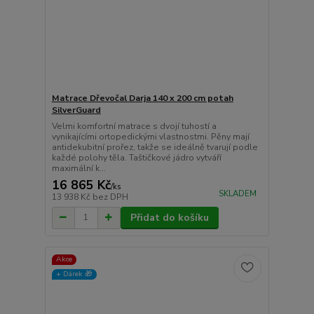
Matrace Dřevočal Darja 140 x 200 cm potah
SilverGuard
Velmi komfortní matrace s dvojí tuhostí a
vynikajícími ortopedickými vlastnostmi. Pěny mají
antidekubitní prořez, takže se ideálně tvarují podle
každé polohy těla. Taštičkové jádro vytváří
maximální k...
16 865 Kč
/
ks
SKLADEM
13 938 Kč
bez DPH
Přidat do košíku
Akce
+ Dárek️ 🎁