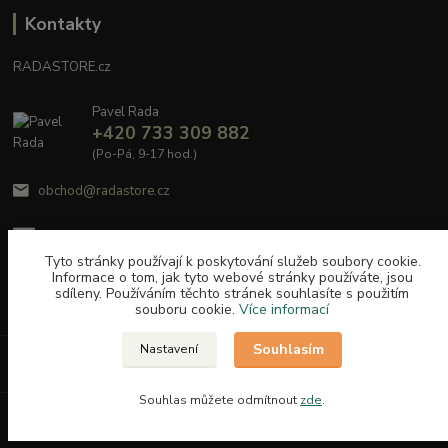
Kontakty
RADASTORE.cz
Pavel Rada
+420 733 309 882
(Po-Pá, 9-17 hod.)
obchod@radastore.cz
Tyto stránky používají k poskytování služeb soubory cookie.
Informace o tom, jak tyto webové stránky používáte, jsou
sdíleny. Používáním těchto stránek souhlasíte s použitím
souboru cookie.
Více informací
Souhlasím
Nastavení
Upravit sběr cookies.
Souhlas můžete odmítnout
zde
.
Vytvořeno na
Eshop-rychle.cz