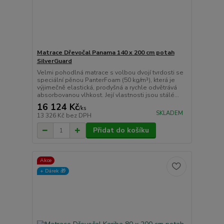
Matrace Dřevočal Panama 140 x 200 cm potah
SilverGuard
Velmi pohodlná matrace s volbou dvojí tvrdosti se
speciální pěnou PanterFoam (50 kg/m³), která je
výjimečně elastická, prodyšná a rychle odvětrává
absorbovanou vlhkost. Její vlastnosti jsou stálé...
16 124 Kč
/
ks
SKLADEM
13 326 Kč
bez DPH
Přidat do košíku
Akce
+ Dárek️ 🎁