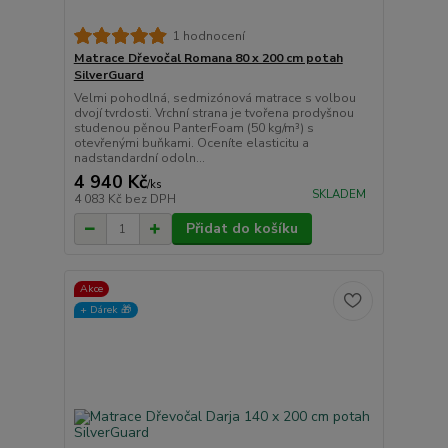
1 hodnocení
Matrace Dřevočal Romana 80 x 200 cm potah
SilverGuard
Velmi pohodlná, sedmizónová matrace s volbou
dvojí tvrdosti. Vrchní strana je tvořena prodyšnou
studenou pěnou PanterFoam (50 kg/m³) s
otevřenými buňkami. Oceníte elasticitu a
nadstandardní odoln...
4 940 Kč
/
ks
SKLADEM
4 083 Kč
bez DPH
Přidat do košíku
Akce
+ Dárek️ 🎁