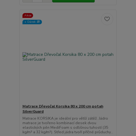
Akce
+ Dárek️ 🎁
Matrace Dřevočal Korsika 80 x 200 cm potah
SilverGuard
Matrace KORSIKA je ideální pro větší zátěž. Jádro
matrace je tvořeno kombinací desek dvou
elastických pěn MediFoam s odlišnou tuhostí (35
kg/m³ a 32 kg/m³). Střed jádra tvoří příčné průduchy...