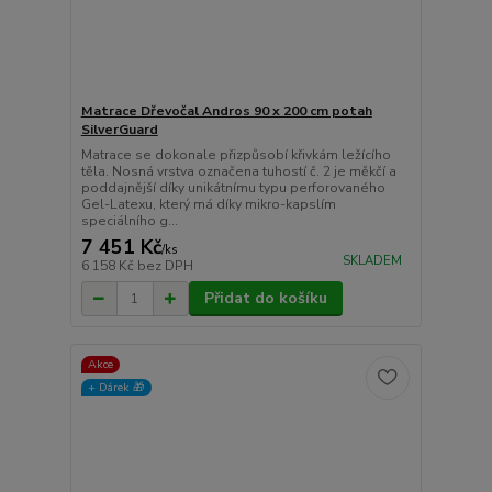
Matrace Dřevočal Andros 90 x 200 cm potah
SilverGuard
Matrace se dokonale přizpůsobí křivkám ležícího
těla. Nosná vrstva označena tuhostí č. 2 je měkčí a
poddajnější díky unikátnímu typu perforovaného
Gel-Latexu, který má díky mikro-kapslím
speciálního g...
7 451 Kč
/
ks
SKLADEM
6 158 Kč
bez DPH
Přidat do košíku
Akce
+ Dárek️ 🎁