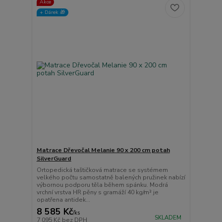
Akce
+ Dárek️ 🎁
Matrace Dřevočal Melanie 90 x 200 cm potah
SilverGuard
Ortopedická taštičková matrace se systémem
velkého počtu samostatně balených pružinek nabízí
výbornou podporu těla během spánku. Modrá
vrchní vrstva HR pěny s gramáží 40 kg/m³ je
opatřena antidek...
8 585 Kč
/
ks
SKLADEM
7 095 Kč
bez DPH