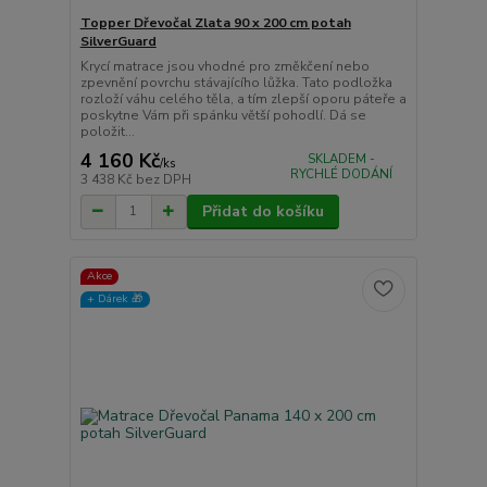
Topper Dřevočal Zlata 90 x 200 cm potah
SilverGuard
Krycí matrace jsou vhodné pro změkčení nebo
zpevnění povrchu stávajícího lůžka. Tato podložka
rozloží váhu celého těla, a tím zlepší oporu páteře a
poskytne Vám při spánku větší pohodlí. Dá se
položit...
4 160 Kč
SKLADEM -
/
ks
RYCHLÉ DODÁNÍ
3 438 Kč
bez DPH
Přidat do košíku
Akce
+ Dárek️ 🎁