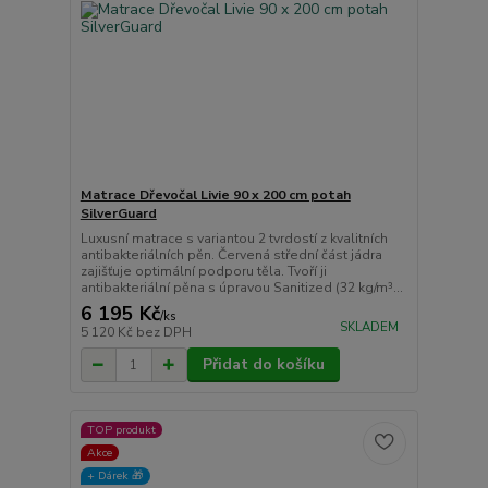
Matrace Dřevočal Livie 90 x 200 cm potah
SilverGuard
Luxusní matrace s variantou 2 tvrdostí z kvalitních
antibakteriálních pěn. Červená střední část jádra
zajišťuje optimální podporu těla. Tvoří ji
antibakteriální pěna s úpravou Sanitized (32 kg/m³...
6 195 Kč
/
ks
SKLADEM
5 120 Kč
bez DPH
Přidat do košíku
TOP produkt
Akce
+ Dárek️ 🎁