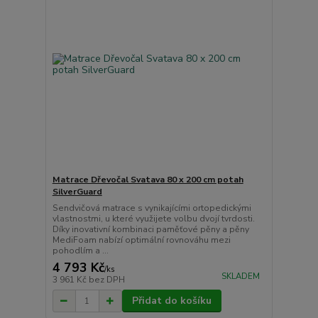
Matrace Dřevočal Svatava 80 x 200 cm potah
SilverGuard
Sendvičová matrace s vynikajícími ortopedickými
vlastnostmi, u které využijete volbu dvojí tvrdosti.
Díky inovativní kombinaci paměťové pěny a pěny
MediFoam nabízí optimální rovnováhu mezi
pohodlím a ...
4 793 Kč
/
ks
SKLADEM
3 961 Kč
bez DPH
Přidat do košíku