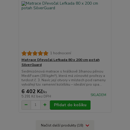
1 hodnocení
Matrace Dřevočal Lefkada 80 x 200 cm potah
SilverGuard
Sedmizónová matrace s hráškově žíhanou pěnou
MediFoam (38 kg/m³), která má zónovité prořezy a
tvrdost č. 3. Navíc její otvory v místech pod rameny
vytvářejí tzv. ramenní kolébku – ideální pro spa...
6 402 Kč
/
ks
SKLADEM
5 291 Kč
bez DPH
Přidat do košíku
Načíst další produkty (18)