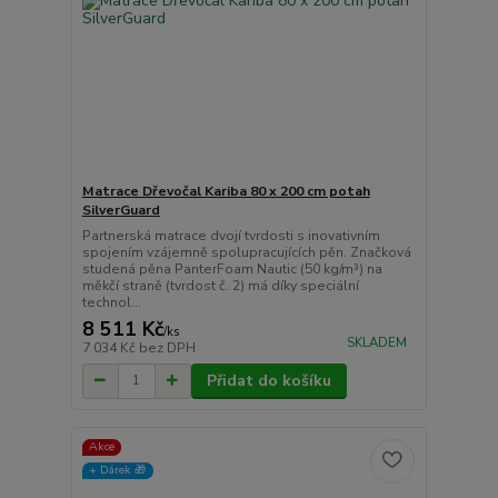
Matrace Dřevočal Kariba 80 x 200 cm potah
SilverGuard
Partnerská matrace dvojí tvrdosti s inovativním
spojením vzájemně spolupracujících pěn. Značková
studená pěna PanterFoam Nautic (50 kg/m³) na
měkčí straně (tvrdost č. 2) má díky speciální
technol...
8 511 Kč
/
ks
SKLADEM
7 034 Kč
bez DPH
Přidat do košíku
Akce
+ Dárek️ 🎁