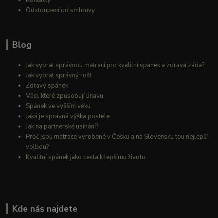
Odstoupení od smlouvy
Blog
Jak vybrat správnou matraci pro kvalitní spánek a zdravá záda?
Jak vybrat správný rošt
Zdravý spánek
Věci, které způsobují únavu
Spánek ve vyšším věku
Jaká je správná výška postele
Jak na partnerské usínání?
Proč jsou matrace vyrobené v Česku a na Slovensku tou nejlepší
volbou?
Kvalitní spánek jako cesta k lepšímu životu
Kde nás najdete