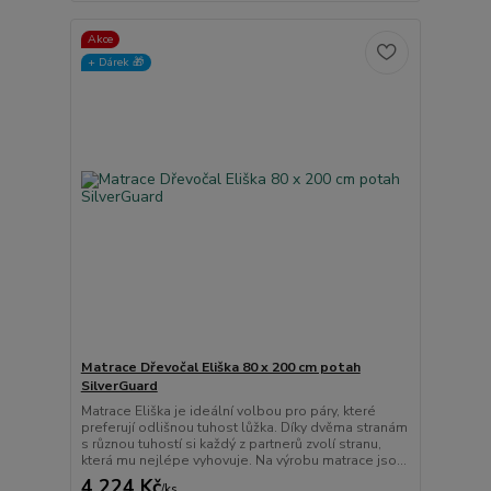
Akce
+ Dárek️ 🎁
Matrace Dřevočal Eliška 80 x 200 cm potah
SilverGuard
Matrace Eliška je ideální volbou pro páry, které
preferují odlišnou tuhost lůžka. Díky dvěma stranám
s různou tuhostí si každý z partnerů zvolí stranu,
která mu nejlépe vyhovuje. Na výrobu matrace jso...
4 224 Kč
/
ks