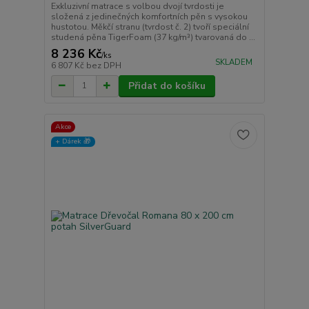
Exkluzivní matrace s volbou dvojí tvrdosti je
složená z jedinečných komfortních pěn s vysokou
hustotou. Měkčí stranu (tvrdost č. 2) tvoří speciální
studená pěna TigerFoam (37 kg/m³) tvarovaná do ...
8 236 Kč
/
ks
SKLADEM
6 807 Kč
bez DPH
Přidat do košíku
Akce
+ Dárek️ 🎁