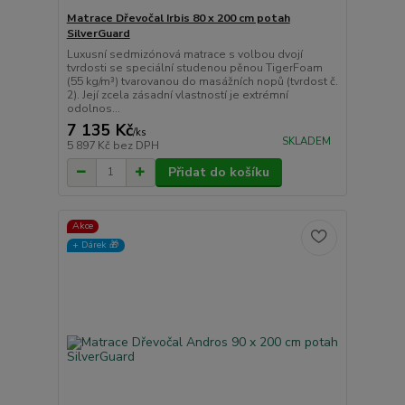
Matrace Dřevočal Irbis 80 x 200 cm potah
SilverGuard
Luxusní sedmizónová matrace s volbou dvojí
tvrdosti se speciální studenou pěnou TigerFoam
(55 kg/m³) tvarovanou do masážních nopů (tvrdost č.
2). Její zcela zásadní vlastností je extrémní
odolnos...
7 135 Kč
/
ks
SKLADEM
5 897 Kč
bez DPH
Přidat do košíku
Akce
+ Dárek️ 🎁