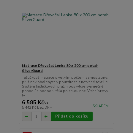
Matrace Dřevočal Lenka 80 x 200 cm potah
SilverGuard
Taštičková matrace s velkým počtem samostatných
pružinek obalených v pouzdrech z netkané textilie.
Systém taštičkových pružin poskytuje výjimečné
pohodlí a podporu těla po celou noc. Vrchní vrstvy
tv...
6 585 Kč
/
ks
SKLADEM
5 442 Kč
bez DPH
Přidat do košíku