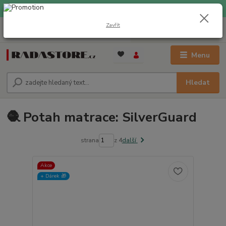
EXPRESNÍ DOPRAVA ZDARMA při nákupu nad 1000 Kč
Zavřít
0
ks
+420 733 309 882
za
0 Kč
(Po-Pá, 9-17 hod.)
Menu
Hledat
🧶 Potah matrace: SilverGuard
strana
z 4
další
Akce
+ Dárek️ 🎁