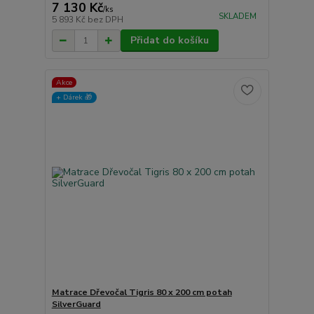
7 130 Kč
/
ks
SKLADEM
5 893 Kč
bez DPH
Přidat do košíku
Akce
+ Dárek️ 🎁
Matrace Dřevočal Tigris 80 x 200 cm potah
SilverGuard