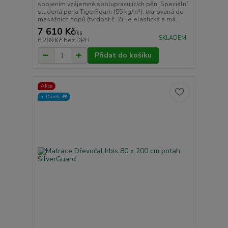
spojením vzájemně spolupracujících pěn. Speciální
studená pěna TigerFoam (55 kg/m³), tvarovaná do
masážních nopů (tvrdost č. 2), je elastická a má...
7 610 Kč
/
ks
SKLADEM
6 289 Kč
bez DPH
Přidat do košíku
Akce
+ Dárek️ 🎁