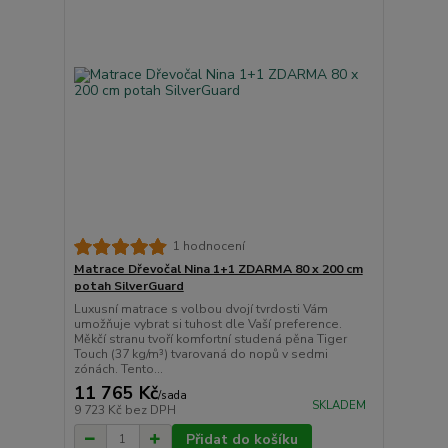
1 hodnocení
Matrace Dřevočal Nina 1+1 ZDARMA 80 x 200 cm
potah SilverGuard
Luxusní matrace s volbou dvojí tvrdosti Vám
umožňuje vybrat si tuhost dle Vaší preference.
Měkčí stranu tvoří komfortní studená pěna Tiger
Touch (37 kg/m³) tvarovaná do nopů v sedmi
zónách. Tento...
11 765 Kč
/
sada
SKLADEM
9 723 Kč
bez DPH
Přidat do košíku