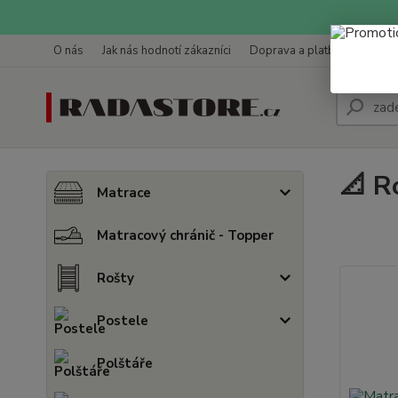
O nás
Jak nás hodnotí zákazníci
Doprava a platba
Kontak
📐 R
Matrace
Matracový chránič - Topper
Rošty
Postele
Polštáře