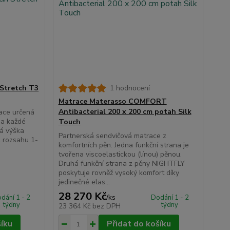
 Stretch T3
1 hodnocení
Matrace Materasso COMFORT
Antibacterial 200 x 200 cm potah Silk
race určená
na každé
Touch
vá výška
Partnerská sendvičová matrace z
z rozsahu 1-
komfortních pěn. Jedna funkční strana je
tvořena viscoelastickou (línou) pěnou.
Druhá funkční strana z pěny NIGHTFLY
poskytuje rovněž vysoký komfort díky
jedinečné elas...
28 270 Kč
/
ks
dání 1 - 2
Dodání 1 - 2
týdny
týdny
23 364 Kč
bez DPH
šíku
Přidat do košíku