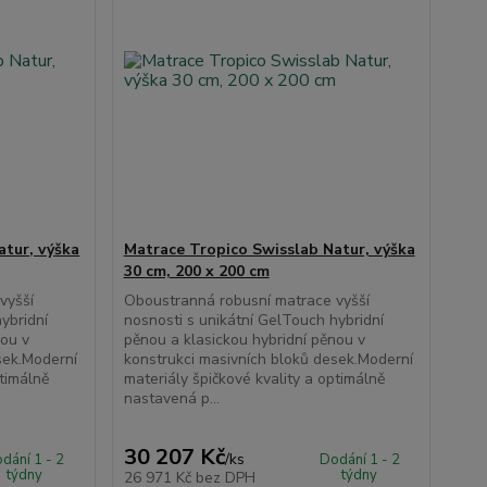
atur, výška
Matrace Tropico Swisslab Natur, výška
30 cm, 200 x 200 cm
vyšší
Oboustranná robusní matrace vyšší
ybridní
nosnosti s unikátní GelTouch hybridní
nou v
pěnou a klasickou hybridní pěnou v
sek.Moderní
konstrukci masivních bloků desek.Moderní
ptimálně
materiály špičkové kvality a optimálně
nastavená p...
30 207 Kč
/
ks
dání 1 - 2
Dodání 1 - 2
týdny
týdny
26 971 Kč
bez DPH