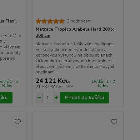
s Flexi,
2 hodnocení
Matrace Tropico Arabela Hard 200 x
200 cm
e s tužší a
® v
Matrace Arabela s taškovými pružinami
m vláknem.
Pocket, jedinečnou hybridní pěnou a
 se prodaly
kokosovou výztuhou na obou stranách.
opora při
Ortopedická certifikovaná konstrukce s
elastickým jádrem s aktivními taškovými
pružinami ...
24 121 Kč
/
ks
dání 1 - 2
Dodání 1 - 2
týdny
týdny
21 537 Kč
bez DPH
šíku
Přidat do košíku