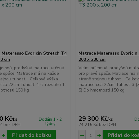
 Materasso Evoricin Stretch T4
Matrace Materasso Evoricin
00 cm
200 x 200 cm
íjemná, prodyšná matrace určená
Velmi příjemná, prodyšná mat
é spáče. Matrace má na každé
pro pravé spáče. Matrace má 
tejnou tuhost. Celková výška
straně stejnou tuhost. Celko
cca 22cm Tuhost: 4 (z rozsahu 1-
matrace cca 22cm Tuhost: 3 (
otnosti 150 kg
5) Do hmotnosti 150 kg
0 Kč
29 300 Kč
/
ks
/
ks
Dodání 1 - 2
Do
týdny
Kč
bez DPH
24 215 Kč
bez DPH
Přidat do košíku
Přidat do ko