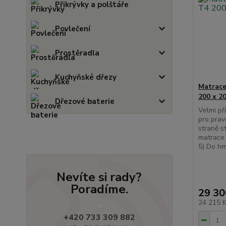
Přikrývky a polštáře
Povlečení
Prostěradla
Kuchyňské dřezy
Matrace
200 x 2
Dřezové baterie
Velmi př
pro prav
straně s
matrace 
5) Do hm
Nevíte si rady?
Poradíme.
29 30
24 215 
+420 733 309 882