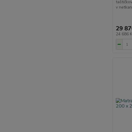
taštičko
v netkané
29 87
24 686 