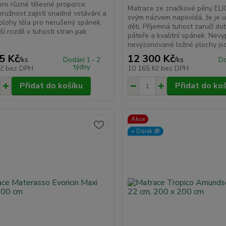
pro různé tělesné proporce.
Matrace ze značkové pěny ELIO
ružnost zajistí snadné vstávání a
svým názvem napovídá, že je u
lohy těla pro nerušený spánek.
děti. Příjemná tuhost zaručí d
ší rozdíl v tuhosti stran pak
páteře a kvalitní spánek. Nevy
nevyzonované ložné plochy jso
5 Kč
12 300 Kč
/
ks
/
ks
Dodání 1 - 2
Do
týdny
Kč
bez DPH
10 165 Kč
bez DPH
Přidat do košíku
Přidat do ko
Akce
+ Dárek️ 🎁