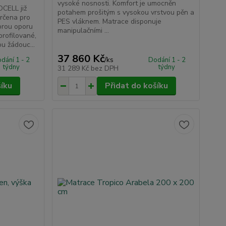
vysoké nosnosti. Komfort je umocněn
CELL již
potahem prošitým s vysokou vrstvou pěn a
rčena pro
PES vláknem. Matrace disponuje
obrou oporu
manipulačními ...
profilované,
u žádouc...
37 860 Kč
/
ks
dání 1 - 2
Dodání 1 - 2
týdny
týdny
31 289 Kč
bez DPH
šíku
Přidat do košíku