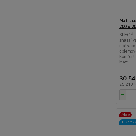
Matrace
200 x 2
SPECIÁL
snazší v
matrace 
objemové
Komfort 
Matr...
30 54
25 240 
Akce
+ Dárek️ 