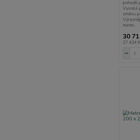
pohodlí 
Vysoká p
změnu po
Výrazněj
minim...
30 71
27 424 