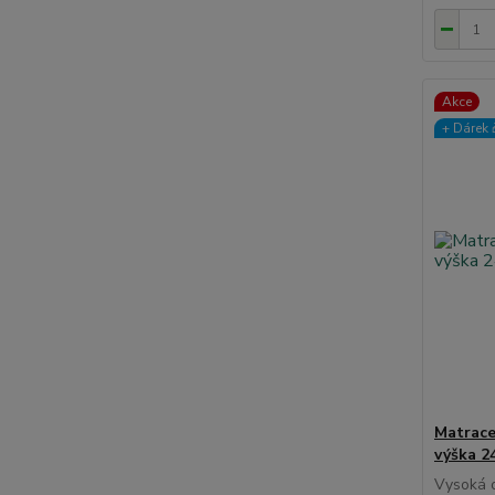
Akce
+ Dárek️ 
Matrace
výška 2
Vysoká o