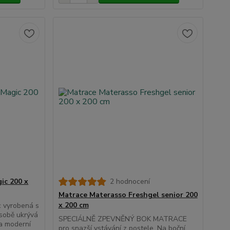
ic 200 x
2 hodnocení
Matrace Materasso Freshgel senior 200
x 200 cm
 vyrobená s
sobě ukrývá
SPECIÁLNĚ ZPEVNĚNÝ BOK MATRACE
í a moderní
pro snazší vstávání z postele. Na boční