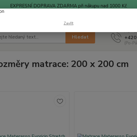
EXPRESNÍ DOPRAVA ZDARMA při nákupu nad 1000 Kč
ty
Blog
Zavřít
Nevíte
Hledat
+420
(Po-Pá
ozměry matrace: 200 x 200 cm