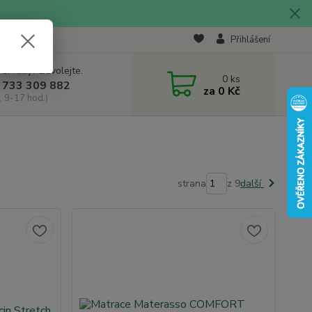
Přihlášení
 si rady? Zavolejte.
0
ks
 733 309 882
za
0 Kč
, 9-17 hod.)
strana
z 9
další