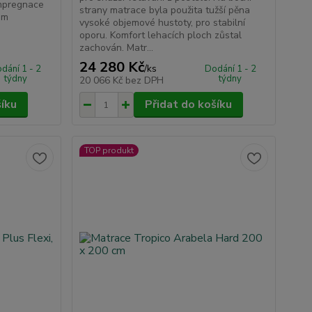
impregnace
strany matrace byla použita tužší pěna
ám
vysoké objemové hustoty, pro stabilní
oporu. Komfort lehacích ploch zůstal
zachován. Matr...
24 280 Kč
/
ks
dání 1 - 2
Dodání 1 - 2
týdny
týdny
20 066 Kč
bez DPH
šíku
Přidat do košíku
TOP produkt