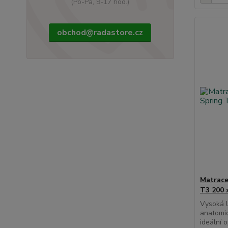
(Po-Pá, 9-17 hod.)
obchod@radastore.cz
Matrace
T3 200 
Vysoká l
anatomic
ideální 