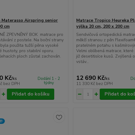
 Materasso Airspring senior
Matrace Tropico Heureka Plu
00 cm
výška 20 cm, 200 x 200 cm
NĚ ZPEVNĚNÝ BOK matrace pro
Sendvičová ortopedická matrac
stávání z postele. Na boční strany
měkčí stranou z pěn Flexifoam
byla použita tužší pěna vysoké
pratelném potahu s kašmírový
 hustoty, pro stabilní oporu.
Velmi oblíbená matrace, které
lehacích ploch zůstal zachován.
již desetitisíce kusů. Zvýšená 
vstáv...
0 Kč
12 690 Kč
/
ks
/
ks
Dodání 1 - 2
Do
týdny
Kč
bez DPH
11 330 Kč
bez DPH
Přidat do košíku
Přidat do ko
🎁