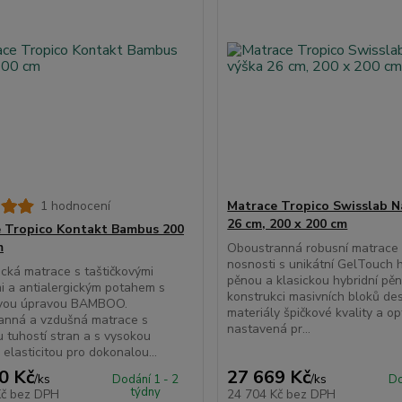
1 hodnocení
Matrace Tropico Swisslab N
26 cm, 200 x 200 cm
 Tropico Kontakt Bambus 200
m
Oboustranná robusní matrace 
nosnosti s unikátní GelTouch h
cká matrace s taštičkovými
pěnou a klasickou hybridní pě
i a antialergickým potahem s
konstrukci masivních bloků de
vou úpravou BAMBOO.
materiály špičkové kvality a o
anná a vzdušná matrace s
nastavená pr...
u tuhostí stran a s vysokou
elasticitou pro dokonalou...
0 Kč
27 669 Kč
/
ks
/
ks
Dodání 1 - 2
Do
týdny
Kč
bez DPH
24 704 Kč
bez DPH