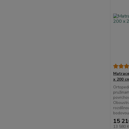
Matrace
x 200 c
Ortopedi
pružinam
povrcho
Oboustr
rozdílno
bodovou 
15 21
13 580 