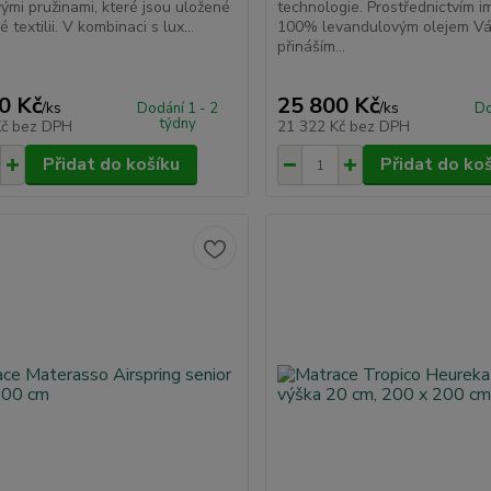
vými pružinami, které jsou uložené
technologie. Prostřednictvím 
 textilii. V kombinaci s lux...
100% levandulovým olejem V
přináším...
0 Kč
25 800 Kč
/
ks
/
ks
Dodání 1 - 2
Do
týdny
Kč
bez DPH
21 322 Kč
bez DPH
Přidat do košíku
Přidat do ko