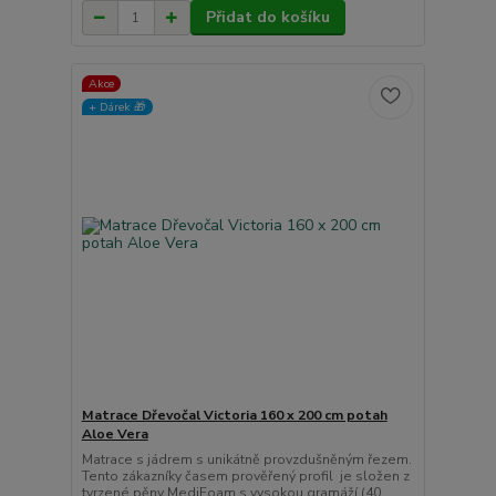
Přidat do košíku
Akce
+ Dárek️ 🎁
Matrace Dřevočal Victoria 160 x 200 cm potah
Aloe Vera
Matrace s jádrem s unikátně provzdušněným řezem.
Tento zákazníky časem prověřený profil je složen z
tvrzené pěny MediFoam s vysokou gramáží (40