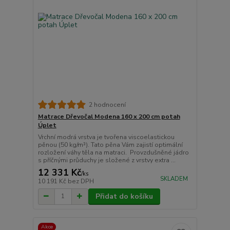
2 hodnocení
Matrace Dřevočal Modena 160 x 200 cm potah
Úplet
Vrchní modrá vrstva je tvořena viscoelastickou
pěnou (50 kg/m³). Tato pěna Vám zajistí optimální
rozložení váhy těla na matraci. Provzdušněné jádro
s příčnými průduchy je složené z vrstvy extra ...
12 331 Kč
/
ks
SKLADEM
10 191 Kč
bez DPH
Přidat do košíku
Akce