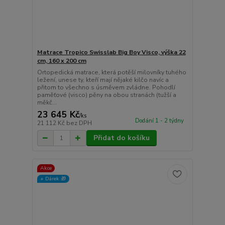
Matrace Tropico Swisslab Big Boy Visco, výška 22
cm, 160 x 200 cm
Ortopedická matrace, která potěší milovníky tuhého
ležení, unese ty, kteří mají nějaké kilčo navíc a
přitom to všechno s úsměvem zvládne. Pohodlí
paměťové (visco) pěny na obou stranách (tužší a
měkč...
23 645 Kč
/
ks
Dodání 1 - 2 týdny
21 112 Kč
bez DPH
Přidat do košíku
Akce
+ Dárek️ 🎁