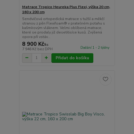
Matrace Tropico Heureka Plus Flexi, výška 20 cm,
160 x 200 cm
Sendvičová ortopedická matrace s tužší a měkčí
stranou z pěn Flexifoam® v pratelném potahu s
kašmírovým vláknem. Velmi oblíbená matrace,
které se prodaly již desetitisíce kusů. Zvýšená
opora při vstáv...
8 900 Kč
/
ks
Dodání 1 - 2 týdny
7 946 Kč
bez DPH
Přidat do košíku