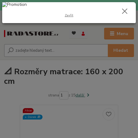
EXPRESNÍ DOPRAVA ZDARMA při nákupu nad 1000 Kč
Zavřít
0
ks
+420 733 309 882
za
0 Kč
(Po-Pá, 9-17 hod.)
Menu
Hledat
📐 Rozměry matrace: 160 x 200
cm
strana
z 15
další
Akce
+ Dárek️ 🎁