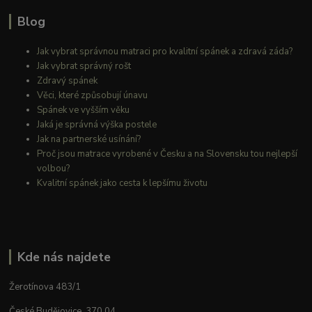
Blog
Jak vybrat správnou matraci pro kvalitní spánek a zdravá záda?
Jak vybrat správný rošt
Zdravý spánek
Věci, které způsobují únavu
Spánek ve vyšším věku
Jaká je správná výška postele
Jak na partnerské usínání?
Proč jsou matrace vyrobené v Česku a na Slovensku tou nejlepší
volbou?
Kvalitní spánek jako cesta k lepšímu životu
Kde nás najdete
Žerotínova 483/1
České Budějovice, 370 04