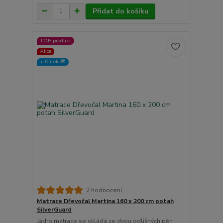
Přidat do košíku
TOP produkt
Akce
+ Dárek️ 🎁
2 hodnocení
Matrace Dřevočal Martina 160 x 200 cm potah
SilverGuard
Jádro matrace se skládá ze dvou odlišných pěn