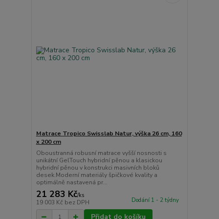
Matrace Tropico Swisslab Natur, výška 26 cm, 160
x 200 cm
Oboustranná robusní matrace vyšší nosnosti s
unikátní GelTouch hybridní pěnou a klasickou
hybridní pěnou v konstrukci masivních bloků
desek.Moderní materiály špičkové kvality a
optimálně nastavená pr...
21 283 Kč
/
ks
Dodání 1 - 2 týdny
19 003 Kč
bez DPH
Přidat do košíku