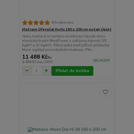
6 hodnocení
Matrace Dřevočal Korfu 160 x 200 cm potah Úplet
Jádro matrace je tvořeno kombinací desek dvou
elastických pěn MediFoam s odlišnou tuhostí (35
kg/m³ a 32 kg/m³). Střed jádra tvoří příčné průduchy,
které zajišťují provzdušnění matrace. Pěn...
11 488 Kč
/
ks
SKLADEM
9 494 Kč
bez DPH
Přidat do košíku