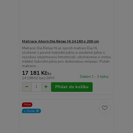
Matrace Ahorn Dia Relax Hi 24 160 x 200 cm
Matrace Dia Relax Hi je oproti matraci Dia Hi,
složené z pevné hybridní pěny a studené pěny s
vysokou objemovou hmotností, obohacena o vrstvu
měkké hybridní pěny pro dokonalou relaxaci. Potah
matrace...
17 181 Kč
/
ks
Dodání 1 - 3 týdny
14 199 Kč
bez DPH
Přidat do košíku
Akce
+ Dárek️ 🎁