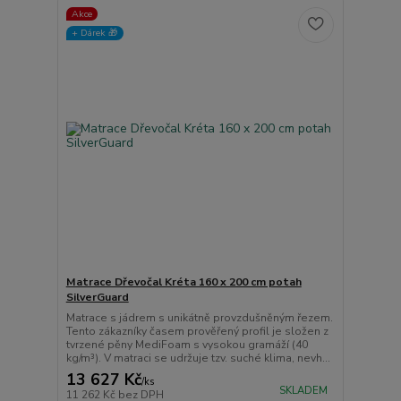
Akce
+ Dárek️ 🎁
Matrace Dřevočal Kréta 160 x 200 cm potah
SilverGuard
Matrace s jádrem s unikátně provzdušněným řezem.
Tento zákazníky časem prověřený profil je složen z
tvrzené pěny MediFoam s vysokou gramáží (40
kg/m³). V matraci se udržuje tzv. suché klima, nevh...
13 627 Kč
/
ks
SKLADEM
11 262 Kč
bez DPH