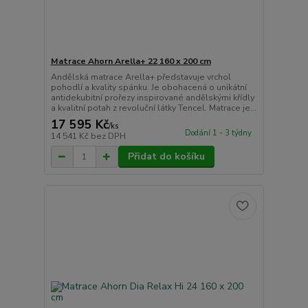
Matrace Ahorn Arella+ 22 160 x 200 cm
Andělská matrace Arella+ představuje vrchol
pohodlí a kvality spánku. Je obohacená o unikátní
antidekubitní prořezy inspirované andělskými křídly
a kvalitní potah z revoluční látky Tencel. Matrace je...
17 595 Kč
/
ks
Dodání 1 - 3 týdny
14 541 Kč
bez DPH
Přidat do košíku