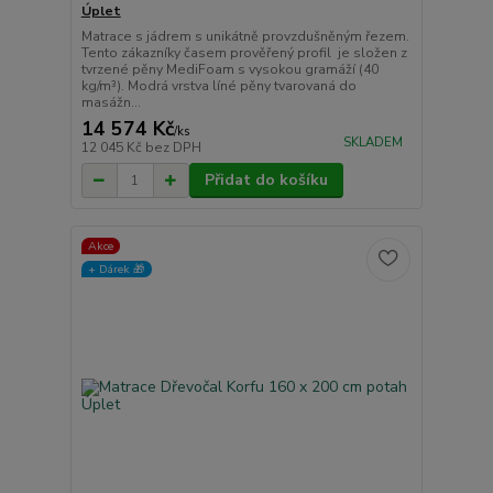
Úplet
Matrace s jádrem s unikátně provzdušněným řezem.
Tento zákazníky časem prověřený profil je složen z
tvrzené pěny MediFoam s vysokou gramáží (40
kg/m³). Modrá vrstva líné pěny tvarovaná do
masážn...
14 574 Kč
/
ks
SKLADEM
12 045 Kč
bez DPH
Přidat do košíku
Akce
+ Dárek️ 🎁