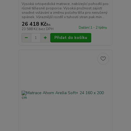
Vysoká ortopedická matrace, nabízející pohodlí pro
různé tělesné proporce. Vysoká pružnost zajistí
snadné vstávání a změnu polohy těla pro nerušený
spánek. Výraznější rozdíl v tuhosti stran pak min...
26 418 Kč
/
ks
Dodání 1 - 2 týdny
23 588 Kč
bez DPH
Přidat do košíku