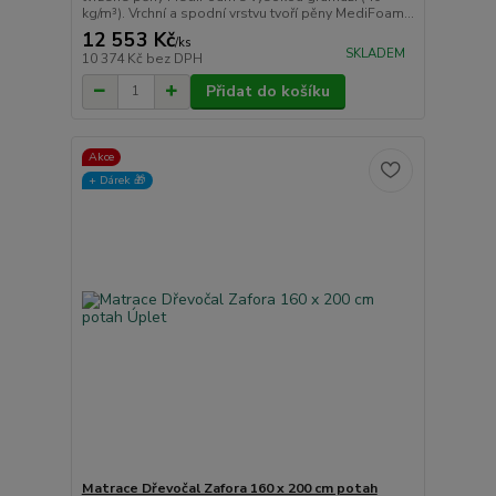
kg/m³). Vrchní a spodní vrstvu tvoří pěny MediFoam...
12 553 Kč
/
ks
SKLADEM
10 374 Kč
bez DPH
Přidat do košíku
Akce
+ Dárek️ 🎁
Matrace Dřevočal Zafora 160 x 200 cm potah