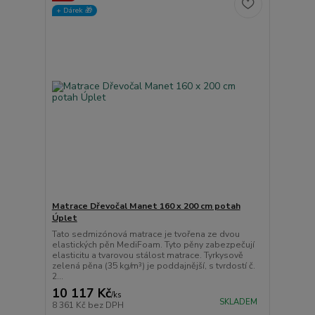
+ Dárek️ 🎁
Matrace Dřevočal Manet 160 x 200 cm potah
Úplet
Tato sedmizónová matrace je tvořena ze dvou
elastických pěn MediFoam. Tyto pěny zabezpečují
elasticitu a tvarovou stálost matrace. Tyrkysově
zelená pěna (35 kg/m³) je poddajnější, s tvrdostí č.
2...
10 117 Kč
/
ks
SKLADEM
8 361 Kč
bez DPH