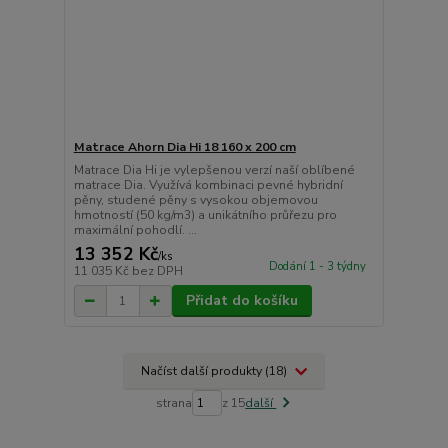
Matrace Ahorn Dia Hi 18 160 x 200 cm
Matrace Dia Hi je vylepšenou verzí naší oblíbené
matrace Dia. Využívá kombinaci pevné hybridní
pěny, studené pěny s vysokou objemovou
hmotností (50 kg/m3) a unikátního průřezu pro
maximální pohodlí. ...
13 352 Kč
/
ks
Dodání 1 - 3 týdny
11 035 Kč
bez DPH
Přidat do košíku
Načíst další produkty (18)
strana
z 15
další