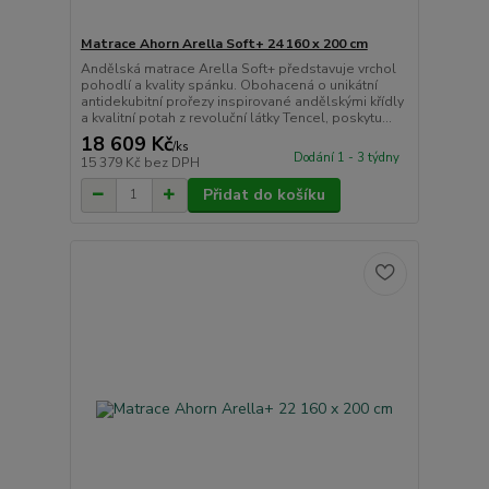
Matrace Ahorn Arella Soft+ 24 160 x 200 cm
Andělská matrace Arella Soft+ představuje vrchol
pohodlí a kvality spánku. Obohacená o unikátní
antidekubitní prořezy inspirované andělskými křídly
a kvalitní potah z revoluční látky Tencel, poskytu...
18 609 Kč
/
ks
Dodání 1 - 3 týdny
15 379 Kč
bez DPH
Přidat do košíku