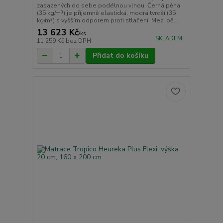
zasazených do sebe podélnou vlnou. Černá pěna
(35 kg/m³) je příjemně elastická, modrá tvrdší (35
kg/m³) s vyšším odporem proti stlačení. Mezi pě...
13 623 Kč
/
ks
SKLADEM
11 259 Kč
bez DPH
Přidat do košíku