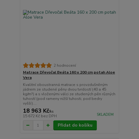
2 hodnocení
Matrace Dřevočal Beáta 160 x 200 cm potah Aloe
Vera
Kvalitní oboustranná matrace s provzdušněným
jádrem ze studené pěny dvou tvrdostí (40 a 45
kg/m³) a s vloženými válci ze studených pěn různých
tuhostí (pod rameny nižší tuhosti, pod bedry
vyšší)....
18 963 Kč
/
ks
SKLADEM
15 672 Kč
bez DPH
Přidat do košíku